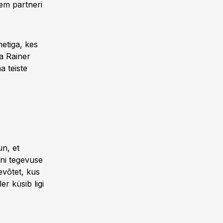
kem partneri
etiga, kes
a Rainer
a teiste
un, et
oni tegevuse
evõtet, kus
r küsib ligi