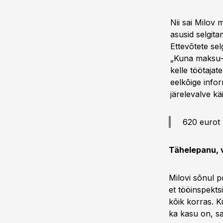
Nii sai Milov 
asusid selgit
Ettevõtete sel
„Kuna maksu- j
kelle töötajat
eelkõige info
järelevalve kä
620 eurot 
Tähelepanu, v
Milovi sõnul p
et tööinspekts
kõik korras. Ku
ka kasu on, sa