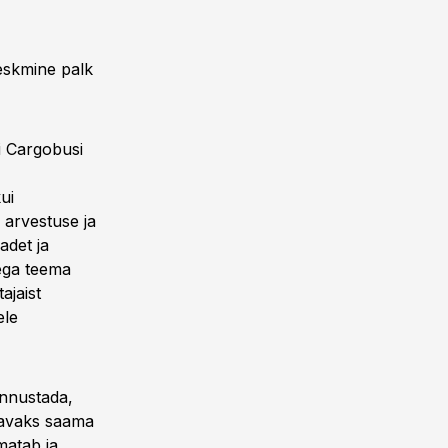
keskmine palk
ni Cargobusi
ui
 arvestuse ja
adet ja
ega teema
ajaist
ele
ennustada,
atavaks saama
matab ja