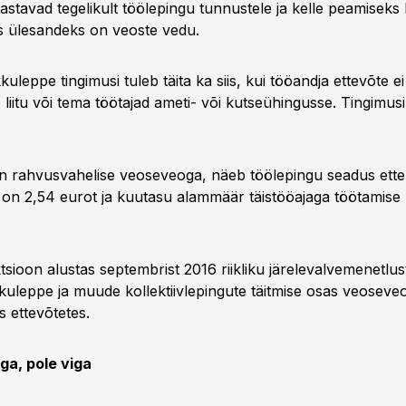
astavad tegelikult töölepingu tunnustele ja kelle peamiseks 
s ülesandeks on veoste vedu.
uleppe tingimusi tuleb täita ka siis, kui tööandja ettevõte e
 liitu või tema töötajad ameti- või kutseühingusse. Tingimusi 
n rahvusvahelise veoseveoga, näeb töölepingu seadus ette,
on 2,54 eurot ja kuutasu alammäär täistööajaga töötamise
sioon alustas septembrist 2016 riikliku järelevalvemenetlus
kuleppe ja muude kollektiivlepingute täitmise osas veoseve
s ettevõtetes.
ega, pole viga