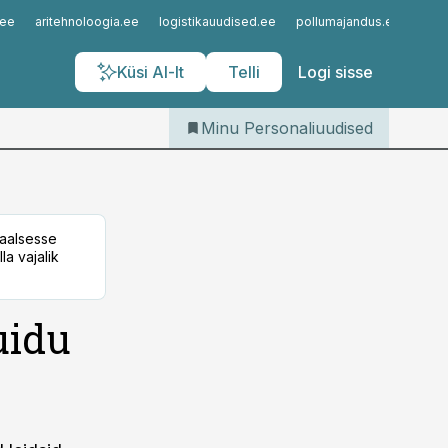
Iseteenindus
.ee
aritehnoloogia.ee
logistikauudised.ee
pollumajandus.ee
kinn
Telli Personaliuudised
Küsi AI-lt
Telli
Logi sisse
Minu Personaliuudised
taalsesse
la vajalik
uidu