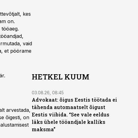
tevõtjalt, kes
lam on.
e tööaeg.
 tööandjad,
hirmutada, vaid
a, et pöörame
HETKEL KUUM
är.
03.08.26, 08:45
Advokaat: õigus Eestis töötada ei
tähenda automaatselt õigust
alt arvestada,
Eestis viibida. “See vale eeldus
e õigesti, on
läks ühele tööandjale kalliks
 alustamisest
maksma”