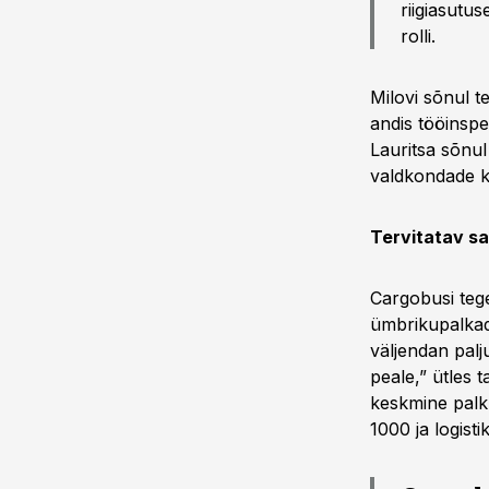
riigiasutu
rolli.
Milovi sõnul 
andis tööinspe
Lauritsa sõnul
valdkondade k
Tervitatav 
Cargobusi teg
ümbrikupalkade
väljendan palj
peale,” ütles 
keskmine palk 
1000 ja logistik