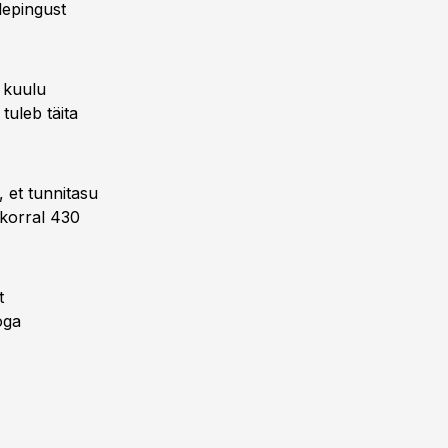
lepingust
i kuulu
tuleb täita
 et tunnitasu
 korral 430
t
oga