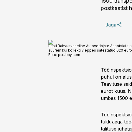
1500 transpo
postkastist h
Jaga
Eesti Rahvusvahelise Autovedajate Assotsiatsio
suurem kui kollektiivleppes sätestatud 620 eur
Foto:
pixabay.com
Tööinspektsioo
puhul on alust
Teavituse sai
eurot kuus. N
umbes 1500 et
Tööinspektsioo
tükk aega tööd
talituse juhat