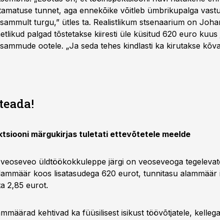
stamatuse tunnet, aga ennekõike võitleb ümbrikupalga vastu
sammult turgu,” ütles ta. Realistlikum stsenaarium on Joha
etlikud palgad tõstetakse kiiresti üle küsitud 620 euro kuus 
sammude ootele. „Ja seda tehes kindlasti ka kirutakse kõvasti
teada!
tsiooni märgukirjas tuletati ettevõtetele meelde
e veoseveo üldtöökokkuleppe järgi on veoseveoga tegelevate
lammäär koos lisatasudega 620 eurot, tunnitasu alammäär 
ta 2,85 eurot.
määrad kehtivad ka füüsilisest isikust töövõtjatele, kelleg