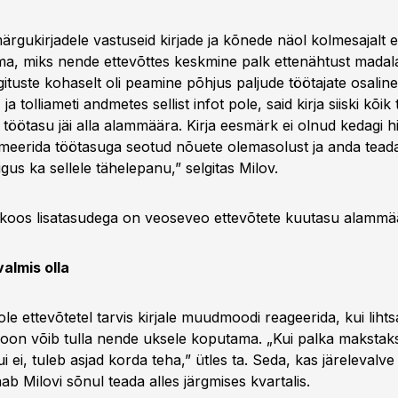
märgukirjadele vastuseid kirjade ja kõnede näol kolmesajalt et
ama, miks nende ettevõttes keskmine palk ettenähtust mada
gituste kohaselt oli peamine põhjus paljude töötajate osalin
a tolliameti andmetes sellist infot pole, said kirja siiski kõik
e töötasu jäi alla alammäära. Kirja eesmärk ei olnud kedagi 
rmeerida töötasuga seotud nõuete olemasolust ja anda tead
igus ka sellele tähelepanu,” selgitas Milov.
koos lisatasudega on veoseveo ettevõtete kuutasu alammä
almis olla
ole ettevõtetel tarvis kirjale muudmoodi reageerida, kui lihts
ioon võib tulla nende uksele koputama. „Kui palka makstaks
i ei, tuleb asjad korda teha,” ütles ta. Seda, kas järelevalve
ab Milovi sõnul teada alles järgmises kvartalis.