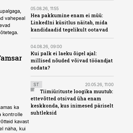
05.08.26, 11:55
kupalgaga,
Hea pakkumine enam ei müü:
ad vahepeal
LinkedIni küsitlus näitab, mida
eevad
kandidaadid tegelikult ootavad
võtetega.
04.08.26, 09:00
Kui palk ei laeku õigel ajal:
 Tamsar
millised nõuded võivad tööandjat
oodata?
ST
20.05.26, 11:00
Tiimiürituste loogika muutub:
ettevõtted otsivad üha enam
keskkonda, kus inimesed päriselt
 samas ka
suhtleksid
 kontrolle
võtteid kavast
el näha, kui