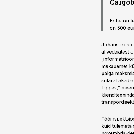
Cargob
Kõhe on te
on 500 eur
Johansoni sõnu
allvedajatest 
„informatsioon
maksuamet küsi
palga maksmise
sularahakäibe
lõppes,” meenu
klienditeenind
transpordisekt
Tööinspektsioo
kuid tulemata 
novembris-det