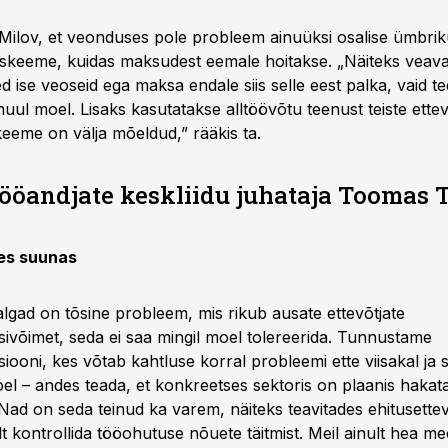
 Milov, et veonduses pole probleem ainuüksi osalise ümbri
a skeeme, kuidas maksudest eemale hoitakse. „Näiteks veav
ed ise veoseid ega maksa endale siis selle eest palka, vaid t
uul moel. Lisaks kasutatakse alltöövõtu teenust teiste ette
eeme on välja mõeldud,” rääkis ta.
Tööandjate keskliidu juhataja Toomas
es suunas
gad on tõsine probleem, mis rikub ausate ettevõtjate
ivõimet, seda ei saa mingil moel tolereerida. Tunnustame
siooni, kes võtab kahtluse korral probleemi ette viisakal ja
el – andes teada, et konkreetses sektoris on plaanis hakata
. Nad on seda teinud ka varem, näiteks teavitades ehitusette
t kontrollida tööohutuse nõuete täitmist. Meil ainult hea me