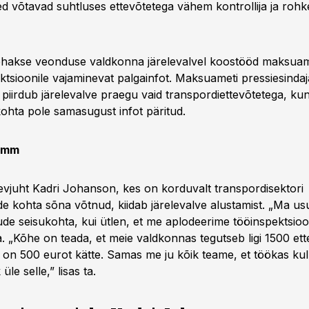
sed võtavad suhtluses ettevõtetega vähem kontrollija ja roh
tehakse veonduse valdkonna järelevalvel koostööd maksuam
ktsioonile vajaminevat palgainfot. Maksuameti pressiesindaj
 piirdub järelevalve praegu vaid transpordiettevõtetega, kun
ohta pole samasugust infot päritud.
samm
evjuht Kadri Johanson, kes on korduvalt transpordisektori
 kohta sõna võtnud, kiidab järelevalve alustamist. „Ma us
ude seisukohta, kui ütlen, et me aplodeerime tööinspektsio
ta. „Kõhe on teada, et meie valdkonnas tegutseb ligi 1500 ett
on 500 eurot kätte. Samas me ju kõik teame, et töökas kulle
 üle selle,” lisas ta.