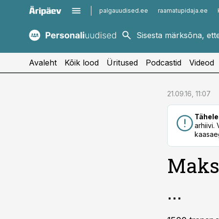
palgauudised.ee
raamatupidaja.ee
kaubandus.ee
imelineajalugu.ee
kinnisvarauudised.ee
imelineteadus.ee
Avaleht
Kõik lood
Üritused
Podcastid
Videod
cebook
cebook
21.09.16, 11:07
Twitter)
Twitter)
Tähele
kedIn
kedIn
arhiivi
kaasaeg
ail
ail
Maks
k
k
...