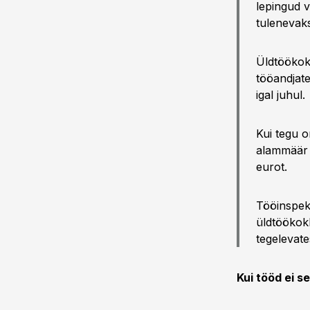
lepingud v
tulenevak
Üldtöökokk
tööandjate
igal juhul.
Kui tegu o
alammäär 
eurot.
Tööinspekt
üldtöökok
tegelevate
Kui tööd ei s