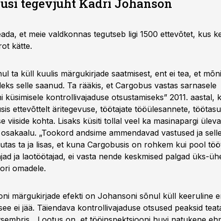
usi tegevjuht Kadri Johanson
ada, et meie valdkonnas tegutseb ligi 1500 ettevõtet, kus 
ot kätte.
l ta küll kuulis märgukirjade saatmisest, ent ei tea, et mõ
oleks selle saanud. Ta rääkis, et Cargobus vastas sarnasele
i küsimisele kontrollivajaduse otsustamiseks” 2011. aastal, k
s ettevõttelt äritegevuse, töötajate tööülesannete, töötasu
 viiside kohta. Lisaks küsiti tollal veel ka masinapargi üleva
 osakaalu. „Tookord andsime ammendavad vastused ja sell
tas ta ja lisas, et kuna Cargobusis on rohkem kui pool tööt
ajad ja laotöötajad, ei vasta nende keskmised palgad üks-üh
ori omadele.
ni märgukirjade efekti on Johansoni sõnul küll keeruline 
see ei jää. Täiendava kontrollivajaduse otsused peaksid te
sembris. „Lootus on, et tööinspektsiooni huvi natukene eh