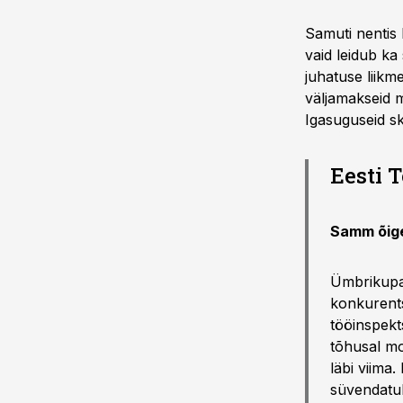
Samuti nentis
vaid leidub k
juhatuse liikm
väljamakseid m
Igasuguseid sk
Eesti 
Samm õig
Ümbrikupal
konkurents
tööinspekt
tõhusal mo
läbi viima
süvendatul