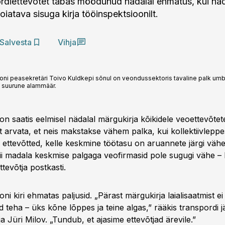
rdiettevõtet tabas möödunud nädalal ehmatus, kui nad
oiatava sisuga kirja tööinspektsioonilt.
Salvesta
Vihja
oni peasekretäri Toivo Kuldkepi sõnul on veondussektoris tavaline palk umb
o suurune alammäär.
n saatis eelmisel nädalal märgukirja kõikidele veoettevõtete
 arvata, et neis makstakse vähem palka, kui kollektiivleppe
d ettevõtted, kelle keskmine töötasu on aruannete järgi väh
ii madala keskmise palgaga veofirmasid pole sugugi vähe – ki
tevõtja postkasti.
ni kiri ehmatas paljusid. „Pärast märgukirja laialisaatmist 
 teha – üks kõne lõppes ja teine algas,” rääkis transpordi j
aja Jüri Milov. „Tundub, et ajasime ettevõtjad ärevile.”