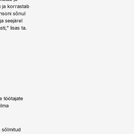
 ja korrastab
nsoni sõnul
ja seejärel
,” lisas ta.
 töötajate
ilma
a sõlmitud