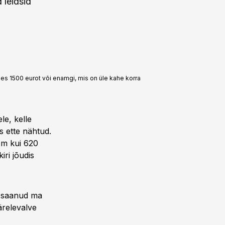
 leidsid
es 1500 eurot või enamgi, mis on üle kahe korra
le, kelle
s ette nähtud.
em kui 620
ri jõudis
ei saanud ma
ärelevalve