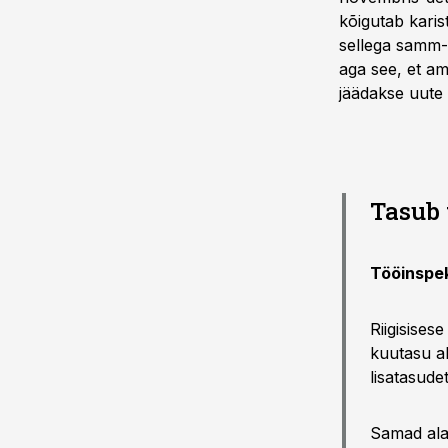
kõigutab kari
sellega samm-
aga see, et am
jäädakse uute 
Tasub 
Tööinspek
Riigisises
kuutasu a
lisatasude
Samad alam