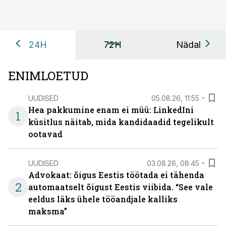
24H
72H
Nädal
ENIMLOETUD
UUDISED
05.08.26, 11:55
Hea pakkumine enam ei müü: LinkedIni
1
küsitlus näitab, mida kandidaadid tegelikult
ootavad
UUDISED
03.08.26, 08:45
Advokaat: õigus Eestis töötada ei tähenda
2
automaatselt õigust Eestis viibida. “See vale
eeldus läks ühele tööandjale kalliks
maksma”