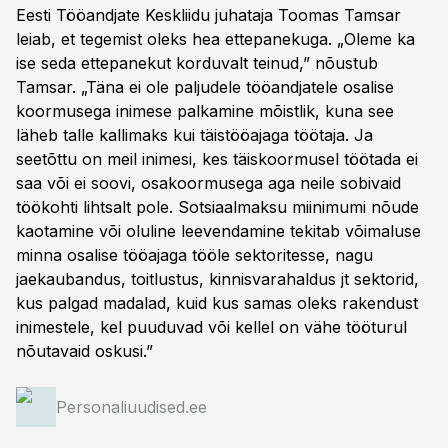
Eesti Tööandjate Keskliidu juhataja Toomas Tamsar
leiab, et tegemist oleks hea ettepanekuga. „Oleme ka
ise seda ettepanekut korduvalt teinud,” nõustub
Tamsar. „Täna ei ole paljudele tööandjatele osalise
koormusega inimese palkamine mõistlik, kuna see
läheb talle kallimaks kui täistööajaga töötaja. Ja
seetõttu on meil inimesi, kes täiskoormusel töötada ei
saa või ei soovi, osakoormusega aga neile sobivaid
töökohti lihtsalt pole. Sotsiaalmaksu miinimumi nõude
kaotamine või oluline leevendamine tekitab võimaluse
minna osalise tööajaga tööle sektoritesse, nagu
jaekaubandus, toitlustus, kinnisvarahaldus jt sektorid,
kus palgad madalad, kuid kus samas oleks rakendust
inimestele, kel puuduvad või kellel on vähe tööturul
nõutavaid oskusi.”
Personaliuudised.ee