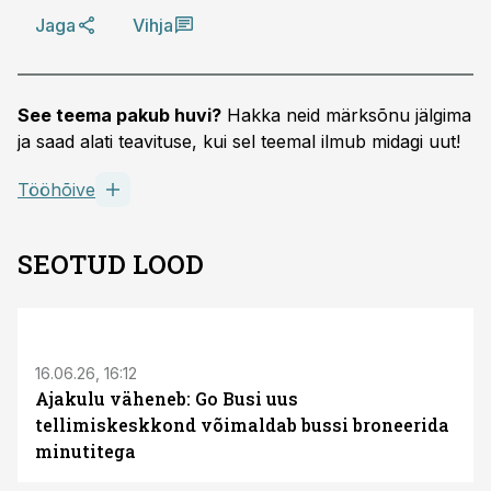
Jaga
Vihja
See teema pakub huvi?
Hakka neid märksõnu jälgima
ja saad alati teavituse, kui sel teemal ilmub midagi uut!
Tööhõive
SEOTUD LOOD
ST
16.06.26, 16:12
Ajakulu väheneb: Go Busi uus
tellimiskeskkond võimaldab bussi broneerida
minutitega