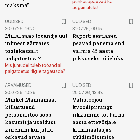
puhkusepäevad ka
maksma”
aegumatuks!
UUDISED
UUDISED
30.07.26, 16:20
31.07.26, 09:15
Millal saab tööandja uut
Raport: eestlased
inimest värvates
peavad panema end
töötukassalt
valmis 45 aasta
palgatoetust?
pikkuseks tööeluks
Mis juhtudel tuleb tööandjal
palgatoetus riigile tagastada?
ARVAMUSED
UUDISED
30.07.26, 10:39
29.07.26, 13:48
Mihkel Männamaa:
Välistööjõu
killustunud
kvoodipiirangu
personalitöö sööb
rikkumine tõi Pärnu
kasumit ja usaldust
aasta ettevõtjale
kiiremini kui juhid
kriminaalasjas
oskavad arvata
süüdimõistmise