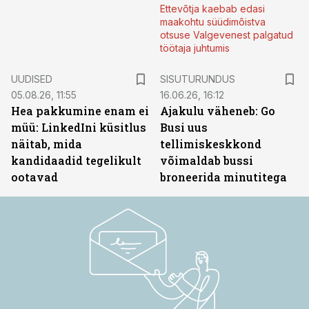
Ettevõtja kaebab edasi
maakohtu süüdimõistva
otsuse Valgevenest palgatud
töötaja juhtumis
ST
UUDISED
SISUTURUNDUS
05.08.26, 11:55
16.06.26, 16:12
Hea pakkumine enam ei
Ajakulu väheneb: Go
müü: LinkedIni küsitlus
Busi uus
näitab, mida
tellimiskeskkond
kandidaadid tegelikult
võimaldab bussi
ootavad
broneerida minutitega