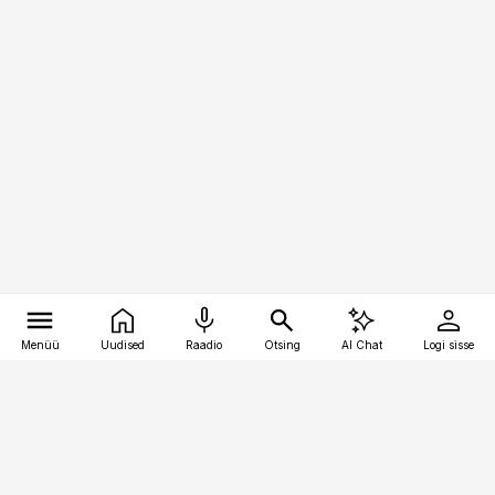
Menüü
Uudised
Raadio
Otsing
AI Chat
Logi sisse
Vana-Lõuna 39/1, 19094 Tallinn
(+372) 667 0111