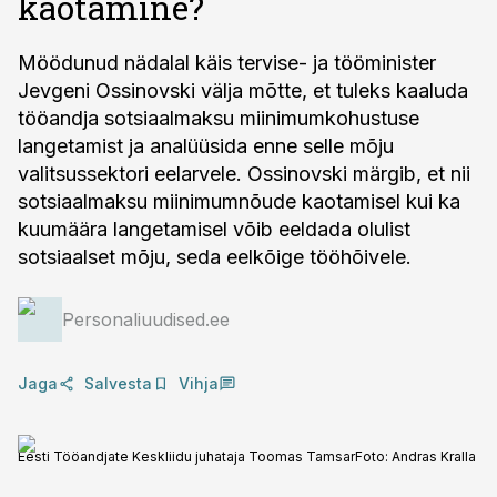
kaotamine?
Möödunud nädalal käis tervise- ja tööminister
Jevgeni Ossinovski välja mõtte, et tuleks kaaluda
tööandja sotsiaalmaksu miinimumkohustuse
langetamist ja analüüsida enne selle mõju
valitsussektori eelarvele. Ossinovski märgib, et nii
sotsiaalmaksu miinimumnõude kaotamisel kui ka
kuumäära langetamisel võib eeldada olulist
sotsiaalset mõju, seda eelkõige tööhõivele.
Personaliuudised.ee
Jaga
Salvesta
Vihja
Eesti Tööandjate Keskliidu juhataja Toomas Tamsar
Foto:
Andras Kralla