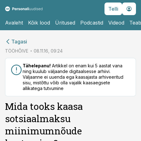
Telli
Avaleht
Kõik lood
Üritused
Podcastid
Videod
Teab
cebook
cebook
Tagasi
Twitter)
Twitter)
TÖÖHÕIVE
08.11.16, 09:24
kedIn
kedIn
Tähelepanu!
Artikkel on enam kui 5 aastat vana
ning kuulub väljaande digitaalsesse arhiivi.
ail
ail
Väljaanne ei uuenda ega kaasajasta arhiveeritud
sisu, mistõttu võib olla vajalik kaasaegsete
k
k
allikatega tutvumine
Mida tooks kaasa
sotsiaalmaksu
miinimumnõude