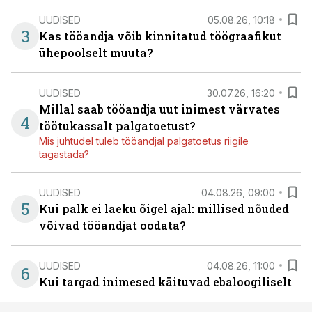
UUDISED
05.08.26, 10:18
3
Kas tööandja võib kinnitatud töögraafikut
ühepoolselt muuta?
UUDISED
30.07.26, 16:20
Millal saab tööandja uut inimest värvates
4
töötukassalt palgatoetust?
Mis juhtudel tuleb tööandjal palgatoetus riigile
tagastada?
UUDISED
04.08.26, 09:00
5
Kui palk ei laeku õigel ajal: millised nõuded
võivad tööandjat oodata?
UUDISED
04.08.26, 11:00
6
Kui targad inimesed käituvad ebaloogiliselt