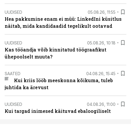
UUDISED
05.08.26, 11:55
Hea pakkumine enam ei müü: LinkedIni küsitlus
näitab, mida kandidaadid tegelikult ootavad
UUDISED
05.08.26, 10:18
Kas tööandja võib kinnitatud töögraafikut
ühepoolselt muuta?
SAATED
04.08.26, 15:45
Kui kriis lööb meeskonna kõikuma, tuleb
juhtida ka ärevust
UUDISED
04.08.26, 11:00
Kui targad inimesed käituvad ebaloogiliselt