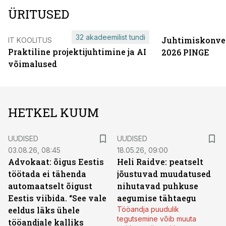
ÜRITUSED
32 akadeemilist tundi
Juhtimiskonve
IT KOOLITUS
Praktiline projektijuhtimine ja AI
2026 PINGE
võimalused
HETKEL KUUM
UUDISED
UUDISED
03.08.26, 08:45
18.05.26, 09:00
Advokaat: õigus Eestis
Heli Raidve: peatselt
töötada ei tähenda
jõustuvad muudatused
automaatselt õigust
nihutavad puhkuse
Eestis viibida. “See vale
aegumise tähtaegu
eeldus läks ühele
Tööandja puudulik
tegutsemine võib muuta
tööandjale kalliks