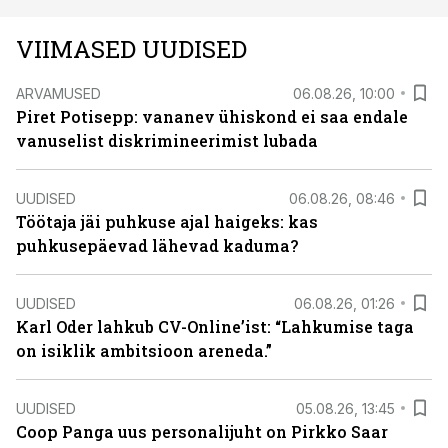
VIIMASED UUDISED
ARVAMUSED
06.08.26, 10:00
Piret Potisepp: vananev ühiskond ei saa endale
vanuselist diskrimineerimist lubada
UUDISED
06.08.26, 08:46
Töötaja jäi puhkuse ajal haigeks: kas
puhkusepäevad lähevad kaduma?
UUDISED
06.08.26, 01:26
Karl Oder lahkub CV-Online’ist: “Lahkumise taga
on isiklik ambitsioon areneda.”
UUDISED
05.08.26, 13:45
Coop Panga uus personalijuht on Pirkko Saar