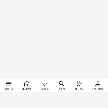
Menüü
Uudised
Raadio
Otsing
AI Chat
Logi sisse