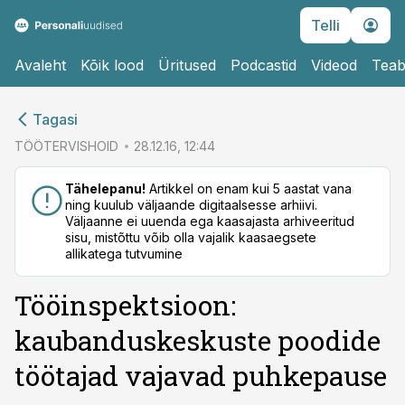
Telli
Avaleht
Kõik lood
Üritused
Podcastid
Videod
Teab
cebook
cebook
Tagasi
Twitter)
Twitter)
TÖÖTERVISHOID
28.12.16, 12:44
kedIn
kedIn
Tähelepanu!
Artikkel on enam kui 5 aastat vana
ning kuulub väljaande digitaalsesse arhiivi.
ail
ail
Väljaanne ei uuenda ega kaasajasta arhiveeritud
sisu, mistõttu võib olla vajalik kaasaegsete
k
k
allikatega tutvumine
Tööinspektsioon:
kaubanduskeskuste poodide
töötajad vajavad puhkepause