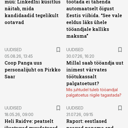
müü: LinkedIni küsitlus
töötada ei tähenda
näitab, mida
automaatselt õigust
kandidaadid tegelikult
Eestis viibida. “See vale
ootavad
eeldus läks ühele
tööandjale kalliks
maksma”
UUDISED
UUDISED
05.08.26, 13:45
30.07.26, 16:20
Coop Panga uus
Millal saab tööandja uut
personalijuht on Pirkko
inimest värvates
Saar
töötukassalt
palgatoetust?
Mis juhtudel tuleb tööandjal
palgatoetus riigile tagastada?
UUDISED
UUDISED
18.05.26, 09:00
31.07.26, 09:15
Heli Raidve: peatselt
Raport: eestlased
jõustuvad muudatused
peavad panema end