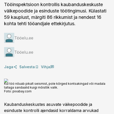
Tööinspektsioon kontrollis kaubanduskeskuste
väikepoodide ja esinduste töötingimusi. Külastati
59 kauplust, märgiti 86 rikkumist ja nendest 16
kohta tehti tööandjale ettekirjutus.
Tööelu.ee
Tööelu.ee
Jaga
Salvesta
Vihja
Kui töö nõuab pikalt seismist, pole kõrged kontsakingad või madala
tallaga sandaalid kuigi mõistlik valik.
Foto:
pixabay.com
Kaubanduskeskustes asuvate väikepoodide ja
esinduste kontrolli ajendasid korraldama arvukad