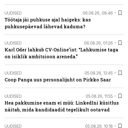
UUDISED
06.08.26, 08:46
Töötaja jäi puhkuse ajal haigeks: kas
puhkusepäevad lähevad kaduma?
UUDISED
06.08.26, 01:26
Karl Oder lahkub CV-Online’ist: “Lahkumise taga
on isiklik ambitsioon areneda.”
UUDISED
05.08.26, 13:45
Coop Panga uus personalijuht on Pirkko Saar
UUDISED
05.08.26, 11:55
Hea pakkumine enam ei müü: LinkedIni küsitlus
näitab, mida kandidaadid tegelikult ootavad
UUDISED
05.08.26, 10:18