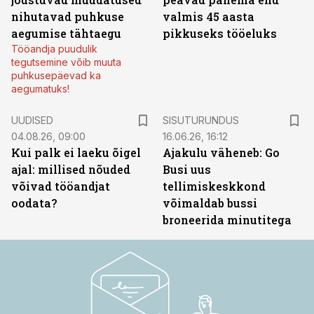
nihutavad puhkuse
valmis 45 aasta
aegumise tähtaegu
pikkuseks tööeluks
Tööandja puudulik
tegutsemine võib muuta
puhkusepäevad ka
aegumatuks!
ST
UUDISED
SISUTURUNDUS
04.08.26, 09:00
16.06.26, 16:12
Kui palk ei laeku õigel
Ajakulu väheneb: Go
ajal: millised nõuded
Busi uus
võivad tööandjat
tellimiskeskkond
oodata?
võimaldab bussi
broneerida minutitega