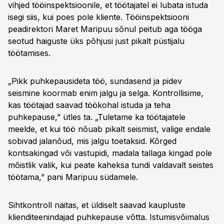
vihjed tööinspektsioonile, et töötajatel ei lubata istuda
isegi siis, kui poes pole kliente. Tööinspektsiooni
peadirektori Maret Maripuu sõnul peitub aga tööga
seotud haiguste üks põhjusi just pikalt püstijalu
töötamises.
„Pikk puhkepausideta töö, sundasend ja pidev
seismine koormab enim jalgu ja selga. Kontrollisime,
kas töötajad saavad töökohal istuda ja teha
puhkepause,” ütles ta. „Tuletame ka töötajatele
meelde, et kui töö nõuab pikalt seismist, valige endale
sobivad jalanõud, mis jalgu toetaksid. Kõrged
kontsakingad või vastupidi, madala tallaga kingad pole
mõistlik valik, kui peate kaheksa tundi valdavalt seistes
töötama,” pani Maripuu südamele.
Sihtkontroll näitas, et üldiselt saavad kaupluste
klienditeenindajad puhkepause võtta. Istumisvõimalus