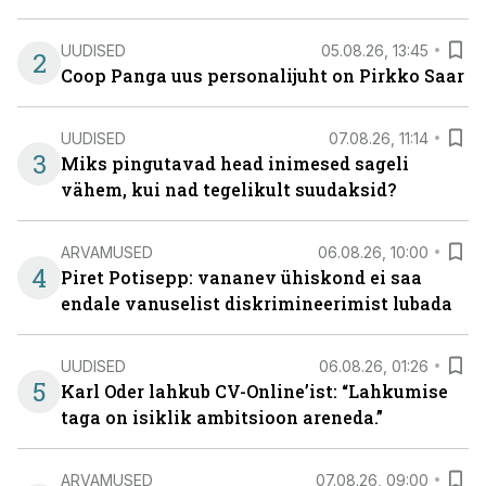
UUDISED
05.08.26, 13:45
2
Coop Panga uus personalijuht on Pirkko Saar
UUDISED
07.08.26, 11:14
3
Miks pingutavad head inimesed sageli
vähem, kui nad tegelikult suudaksid?
ARVAMUSED
06.08.26, 10:00
4
Piret Potisepp: vananev ühiskond ei saa
endale vanuselist diskrimineerimist lubada
UUDISED
06.08.26, 01:26
5
Karl Oder lahkub CV-Online’ist: “Lahkumise
taga on isiklik ambitsioon areneda.”
ARVAMUSED
07.08.26, 09:00