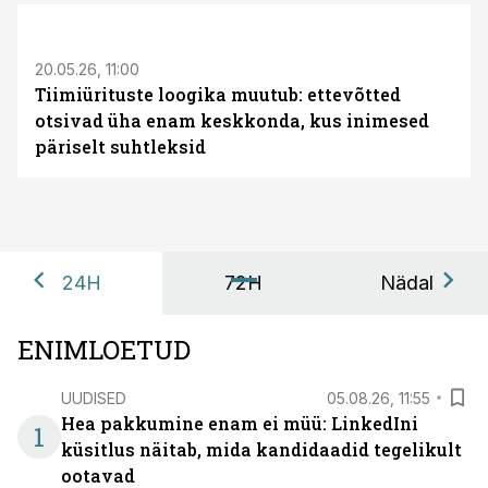
ST
20.05.26, 11:00
Tiimiürituste loogika muutub: ettevõtted
otsivad üha enam keskkonda, kus inimesed
päriselt suhtleksid
24H
72H
Nädal
ENIMLOETUD
UUDISED
05.08.26, 11:55
Hea pakkumine enam ei müü: LinkedIni
1
küsitlus näitab, mida kandidaadid tegelikult
ootavad