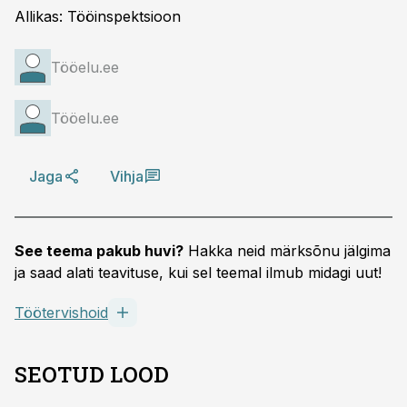
Allikas: Tööinspektsioon
Tööelu.ee
Tööelu.ee
Jaga
Vihja
See teema pakub huvi?
Hakka neid märksõnu jälgima
ja saad alati teavituse, kui sel teemal ilmub midagi uut!
Töötervishoid
SEOTUD LOOD