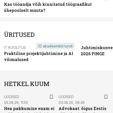
Kas tööandja võib kinnitatud töögraafikut
ühepoolselt muuta?
ÜRITUSED
32 akadeemilist tundi
Juhtimiskonve
IT KOOLITUS
Praktiline projektijuhtimine ja AI
2026 PINGE
võimalused
HETKEL KUUM
UUDISED
UUDISED
05.08.26, 11:55
03.08.26, 08:45
Hea pakkumine enam ei
Advokaat: õigus Eestis