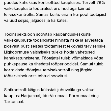
puudus kaheksas kontrollitud kaupluses. Tervelt 78%
väikekaupluste töötajatest ei olnud aga käinud
tervisekontrollis. Samas kurtis enam kui pool töötajaist
valusid seljas, jalgades ja ka kätes.
Tööinspektsioon soovitab kaubanduskeskuste
väikekaupluste tööandjatel hinnata riske ja arvestada
pidevast püsti seistes töötamisest tekkivaid terviseriske.
Liigkoormuse vältimiseks tuleks hoida vahetused
kaheksatunnistena. Töötajatel tuleb võimaldada võtta
puhkepause ka tihedatel tööperioodidel. Samuti tuleb
korraldada töötajate tervisekontroll ning järgida
töötervishoiuarsti tehtud soovitusi.
Sihtkontrolli käigus külastati juhuvalikuga valitud
kauplusi Harjumaal, Idu-Virumaal, Pärnumaal ning
Tartumaal.