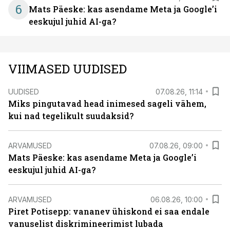
6
Mats Päeske: kas asendame Meta ja Google’i
eeskujul juhid AI-ga?
VIIMASED UUDISED
UUDISED
07.08.26, 11:14
Miks pingutavad head inimesed sageli vähem,
kui nad tegelikult suudaksid?
ARVAMUSED
07.08.26, 09:00
Mats Päeske: kas asendame Meta ja Google’i
eeskujul juhid AI-ga?
ARVAMUSED
06.08.26, 10:00
Piret Potisepp: vananev ühiskond ei saa endale
vanuselist diskrimineerimist lubada