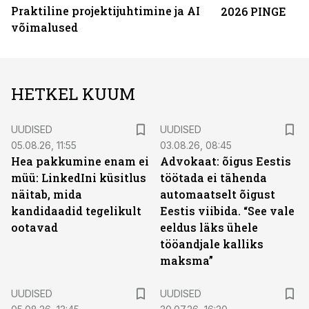
Praktiline projektijuhtimine ja AI
2026 PINGE
võimalused
HETKEL KUUM
UUDISED
UUDISED
05.08.26, 11:55
03.08.26, 08:45
Hea pakkumine enam ei
Advokaat: õigus Eestis
müü: LinkedIni küsitlus
töötada ei tähenda
näitab, mida
automaatselt õigust
kandidaadid tegelikult
Eestis viibida. “See vale
ootavad
eeldus läks ühele
tööandjale kalliks
maksma”
UUDISED
UUDISED