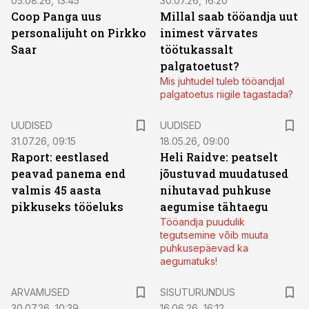
05.08.26, 13:45
30.07.26, 16:20
Coop Panga uus
Millal saab tööandja uut
personalijuht on Pirkko
inimest värvates
Saar
töötukassalt
palgatoetust?
Mis juhtudel tuleb tööandjal
palgatoetus riigile tagastada?
UUDISED
UUDISED
31.07.26, 09:15
18.05.26, 09:00
Raport: eestlased
Heli Raidve: peatselt
peavad panema end
jõustuvad muudatused
valmis 45 aasta
nihutavad puhkuse
pikkuseks tööeluks
aegumise tähtaegu
Tööandja puudulik
tegutsemine võib muuta
puhkusepäevad ka
aegumatuks!
ST
ARVAMUSED
SISUTURUNDUS
30.07.26, 10:39
16.06.26, 16:12