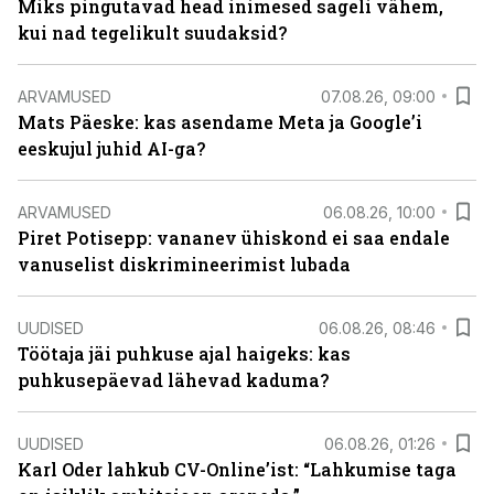
Miks pingutavad head inimesed sageli vähem,
kui nad tegelikult suudaksid?
ARVAMUSED
07.08.26, 09:00
Mats Päeske: kas asendame Meta ja Google’i
eeskujul juhid AI-ga?
ARVAMUSED
06.08.26, 10:00
Piret Potisepp: vananev ühiskond ei saa endale
vanuselist diskrimineerimist lubada
UUDISED
06.08.26, 08:46
Töötaja jäi puhkuse ajal haigeks: kas
puhkusepäevad lähevad kaduma?
UUDISED
06.08.26, 01:26
Karl Oder lahkub CV-Online’ist: “Lahkumise taga