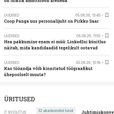
on isiklik ambitsioon areneda.”
UUDISED
05.08.26, 13:45
Coop Panga uus personalijuht on Pirkko Saar
UUDISED
05.08.26, 11:55
Hea pakkumine enam ei müü: LinkedIni küsitlus
näitab, mida kandidaadid tegelikult ootavad
UUDISED
05.08.26, 10:18
Kas tööandja võib kinnitatud töögraafikut
ühepoolselt muuta?
ÜRITUSED
32 akadeemilist tundi
Juhtimiskonve
IT KOOLITUS