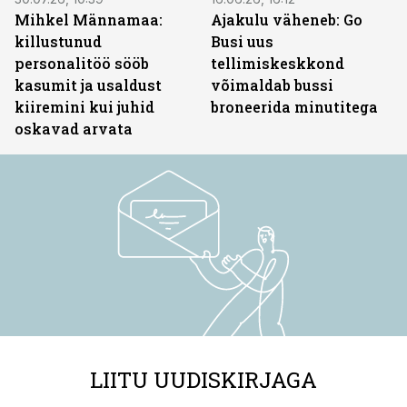
Mihkel Männamaa:
Ajakulu väheneb: Go
killustunud
Busi uus
personalitöö sööb
tellimiskeskkond
kasumit ja usaldust
võimaldab bussi
kiiremini kui juhid
broneerida minutitega
oskavad arvata
LIITU UUDISKIRJAGA