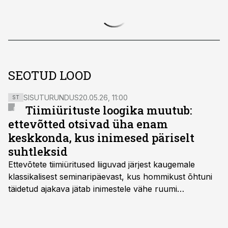
SEOTUD LOOD
SISUTURUNDUS
20.05.26, 11:00
ST
Tiimiürituste loogika muutub:
ettevõtted otsivad üha enam
keskkonda, kus inimesed päriselt
suhtleksid
Ettevõtete tiimiüritused liiguvad järjest kaugemale
klassikalisest seminaripäevast, kus hommikust õhtuni
täidetud ajakava jätab inimestele vähe ruumi
omavaheliseks suhtluseks. Saates “Lõunapaus”
räägitakse, miks otsivad ettevõtted üha enam paikasid,
kus keskkond ise aitaks inimesed töörežiimist välja