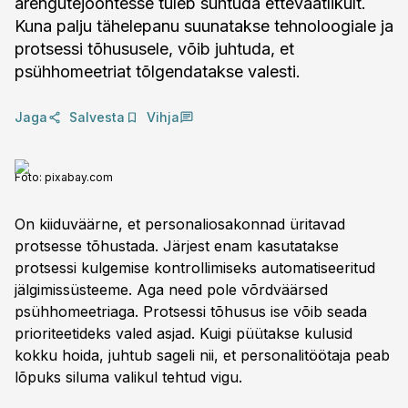
arengutejoontesse tuleb suhtuda ettevaatlikult.
Kuna palju tähelepanu suunatakse tehnoloogiale ja
protsessi tõhususele, võib juhtuda, et
psühhomeetriat tõlgendatakse valesti.
Jaga
Salvesta
Vihja
Foto:
pixabay.com
On kiiduväärne, et personaliosakonnad üritavad
protsesse tõhustada. Järjest enam kasutatakse
protsessi kulgemise kontrollimiseks automatiseeritud
jälgimissüsteeme. Aga need pole võrdväärsed
psühhomeetriaga. Protsessi tõhusus ise võib seada
prioriteetideks valed asjad. Kuigi püütakse kulusid
kokku hoida, juhtub sageli nii, et personalitöötaja peab
lõpuks siluma valikul tehtud vigu.