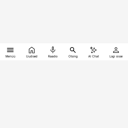
Menüü
Uudised
Raadio
Otsing
AI Chat
Logi sisse
Vana-Lõuna 39/1, 19094 Tallinn
(+372) 667 0111
personaliuudised@personaliuudised.ee
Telli
Reklaam
Firmast