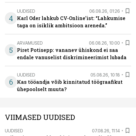
UUDISED
06.08.26, 01:26
4
Karl Oder lahkub CV-Online’ist: “Lahkumise
taga on isiklik ambitsioon areneda.”
ARVAMUSED
06.08.26, 10:00
5
Piret Potisepp: vananev ühiskond ei saa
endale vanuselist diskrimineerimist lubada
UUDISED
05.08.26, 10:18
6
Kas tööandja võib kinnitatud töögraafikut
ühepoolselt muuta?
VIIMASED UUDISED
UUDISED
07.08.26, 11:14