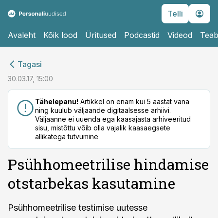
Telli
Avaleht
Kõik lood
Üritused
Podcastid
Videod
Teab
cebook
Tagasi
Twitter)
30.03.17, 15:00
kedIn
Tähelepanu!
Artikkel on enam kui 5 aastat vana
ning kuulub väljaande digitaalsesse arhiivi.
ail
Väljaanne ei uuenda ega kaasajasta arhiveeritud
sisu, mistõttu võib olla vajalik kaasaegsete
k
allikatega tutvumine
Psühhomeetrilise hindamise
otstarbekas kasutamine
Psühhomeetrilise testimise uutesse