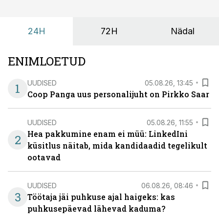
tuua ning looks võimaluse rahulikumaks ja
sisulisemaks koosolemiseks.
24H
72H
Nädal
ENIMLOETUD
UUDISED
05.08.26, 13:45
1
Coop Panga uus personalijuht on Pirkko Saar
UUDISED
05.08.26, 11:55
Hea pakkumine enam ei müü: LinkedIni
2
küsitlus näitab, mida kandidaadid tegelikult
ootavad
UUDISED
06.08.26, 08:46
3
Töötaja jäi puhkuse ajal haigeks: kas
puhkusepäevad lähevad kaduma?