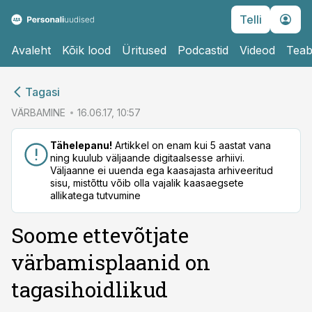
Telli
Avaleht
Kõik lood
Üritused
Podcastid
Videod
Teab
cebook
cebook
Tagasi
Twitter)
Twitter)
VÄRBAMINE
16.06.17, 10:57
kedIn
kedIn
Tähelepanu!
Artikkel on enam kui 5 aastat vana
ning kuulub väljaande digitaalsesse arhiivi.
ail
ail
Väljaanne ei uuenda ega kaasajasta arhiveeritud
sisu, mistõttu võib olla vajalik kaasaegsete
k
k
allikatega tutvumine
Soome ettevõtjate
värbamisplaanid on
tagasihoidlikud