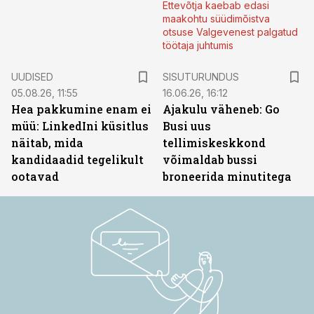
Ettevõtja kaebab edasi
maakohtu süüdimõistva
otsuse Valgevenest palgatud
töötaja juhtumis
ST
UUDISED
SISUTURUNDUS
05.08.26, 11:55
16.06.26, 16:12
Hea pakkumine enam ei
Ajakulu väheneb: Go
müü: LinkedIni küsitlus
Busi uus
näitab, mida
tellimiskeskkond
kandidaadid tegelikult
võimaldab bussi
ootavad
broneerida minutitega