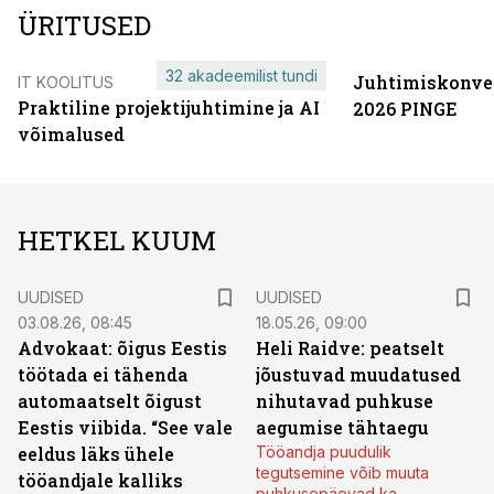
ÜRITUSED
32 akadeemilist tundi
Juhtimiskonve
IT KOOLITUS
Praktiline projektijuhtimine ja AI
2026 PINGE
võimalused
HETKEL KUUM
UUDISED
UUDISED
03.08.26, 08:45
18.05.26, 09:00
Advokaat: õigus Eestis
Heli Raidve: peatselt
töötada ei tähenda
jõustuvad muudatused
automaatselt õigust
nihutavad puhkuse
Eestis viibida. “See vale
aegumise tähtaegu
eeldus läks ühele
Tööandja puudulik
tegutsemine võib muuta
tööandjale kalliks
puhkusepäevad ka