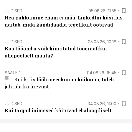
UUDISED
05.08.26, 11:55
Hea pakkumine enam ei müü: LinkedIni küsitlus
näitab, mida kandidaadid tegelikult ootavad
UUDISED
05.08.26, 10:18
Kas tööandja võib kinnitatud töögraafikut
ühepoolselt muuta?
SAATED
04.08.26, 15:45
Kui kriis lööb meeskonna kõikuma, tuleb
juhtida ka ärevust
UUDISED
04.08.26, 11:00
Kui targad inimesed käituvad ebaloogiliselt