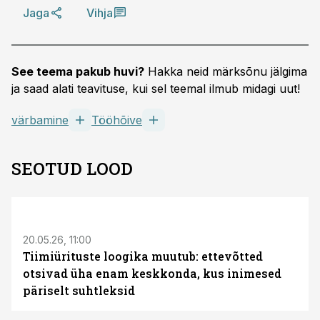
Jaga
Vihja
See teema pakub huvi?
Hakka neid märksõnu jälgima
ja saad alati teavituse, kui sel teemal ilmub midagi uut!
värbamine
Tööhõive
SEOTUD LOOD
ST
20.05.26, 11:00
Tiimiürituste loogika muutub: ettevõtted
otsivad üha enam keskkonda, kus inimesed
päriselt suhtleksid