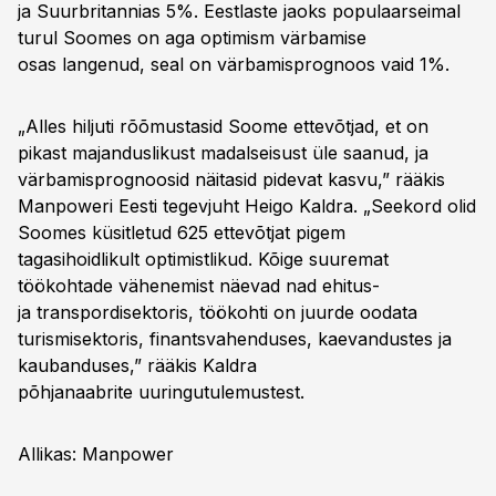
ja Suurbritannias 5%. Eestlaste jaoks populaarseimal
turul Soomes on aga optimism värbamise
osas langenud, seal on värbamisprognoos vaid 1%.
„Alles hiljuti rõõmustasid Soome ettevõtjad, et on
pikast majanduslikust madalseisust üle saanud, ja
värbamisprognoosid näitasid pidevat kasvu,” rääkis
Manpoweri Eesti tegevjuht Heigo Kaldra. „Seekord olid
Soomes küsitletud 625 ettevõtjat pigem
tagasihoidlikult optimistlikud. Kõige suuremat
töökohtade vähenemist näevad nad ehitus-
ja transpordisektoris, töökohti on juurde oodata
turismisektoris, finantsvahenduses, kaevandustes ja
kaubanduses,” rääkis Kaldra
põhjanaabrite uuringutulemustest.
Allikas: Manpower