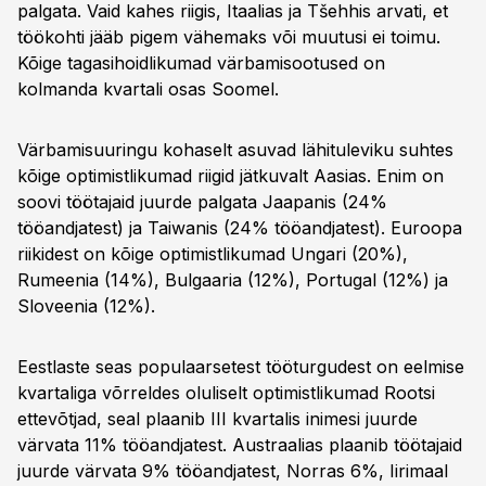
palgata. Vaid kahes riigis, Itaalias ja Tšehhis arvati, et
töökohti jääb pigem vähemaks või muutusi ei toimu.
Kõige tagasihoidlikumad värbamisootused on
kolmanda kvartali osas Soomel.
Värbamisuuringu kohaselt asuvad lähituleviku suhtes
kõige optimistlikumad riigid jätkuvalt Aasias. Enim on
soovi töötajaid juurde palgata Jaapanis (24%
tööandjatest) ja Taiwanis (24% tööandjatest). Euroopa
riikidest on kõige optimistlikumad Ungari (20%),
Rumeenia (14%), Bulgaaria (12%), Portugal (12%) ja
Sloveenia (12%).
Eestlaste seas populaarsetest tööturgudest on eelmise
kvartaliga võrreldes oluliselt optimistlikumad Rootsi
ettevõtjad, seal plaanib III kvartalis inimesi juurde
värvata 11% tööandjatest. Austraalias plaanib töötajaid
juurde värvata 9% tööandjatest, Norras 6%, Iirimaal