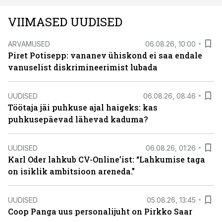
VIIMASED UUDISED
ARVAMUSED
06.08.26, 10:00
Piret Potisepp: vananev ühiskond ei saa endale
vanuselist diskrimineerimist lubada
UUDISED
06.08.26, 08:46
Töötaja jäi puhkuse ajal haigeks: kas
puhkusepäevad lähevad kaduma?
UUDISED
06.08.26, 01:26
Karl Oder lahkub CV-Online’ist: “Lahkumise taga
on isiklik ambitsioon areneda.”
UUDISED
05.08.26, 13:45
Coop Panga uus personalijuht on Pirkko Saar