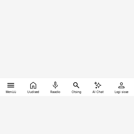
Menüü
Uudised
Raadio
Otsing
AI Chat
Logi sisse
Vana-Lõuna 39/1, 19094 Tallinn
(+372) 667 0111