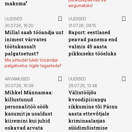
maksma”
aegumatuks!
UUDISED
UUDISED
30.07.26, 16:20
31.07.26, 09:15
Millal saab tööandja uut
Raport: eestlased
inimest värvates
peavad panema end
töötukassalt
valmis 45 aasta
palgatoetust?
pikkuseks tööeluks
Mis juhtudel tuleb tööandjal
palgatoetus riigile tagastada?
ARVAMUSED
UUDISED
30.07.26, 10:39
29.07.26, 13:48
Mihkel Männamaa:
Välistööjõu
killustunud
kvoodipiirangu
personalitöö sööb
rikkumine tõi Pärnu
kasumit ja usaldust
aasta ettevõtjale
kiiremini kui juhid
kriminaalasjas
oskavad arvata
süüdimõistmise