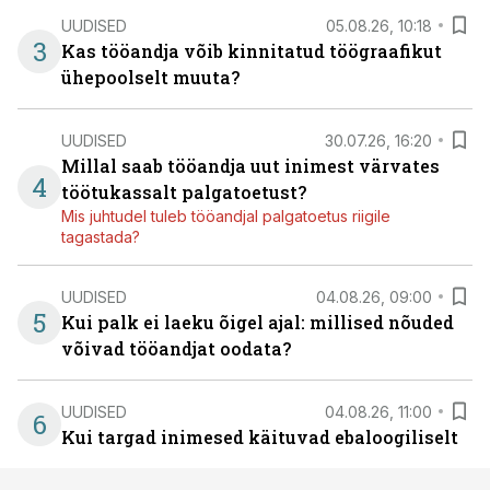
UUDISED
05.08.26, 10:18
3
Kas tööandja võib kinnitatud töögraafikut
ühepoolselt muuta?
UUDISED
30.07.26, 16:20
Millal saab tööandja uut inimest värvates
4
töötukassalt palgatoetust?
Mis juhtudel tuleb tööandjal palgatoetus riigile
tagastada?
UUDISED
04.08.26, 09:00
5
Kui palk ei laeku õigel ajal: millised nõuded
võivad tööandjat oodata?
UUDISED
04.08.26, 11:00
6
Kui targad inimesed käituvad ebaloogiliselt