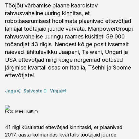
Tööjõu värbamise plaane kaardistav
rahvusvaheline uuring kinnitas, et
robotiseerumisest hoolimata plaanivad ettevõtjad
lähiajal töötajaid juurde värvata. ManpowerGroupi
rahvusvahelise uuringu raames küsitleti 59 000
tööandjat 43 riigis. Nendest kõige positiivsemalt
näevad lähitulevikku Jaapani, Taiwani, Ungari ja
USA ettevõtjad ning kõige nõrgemad ootused
järgmise kvartali osas on Itaalia, Tšehhi ja Soome
ettevõtjatel.
Jaga
Salvesta
Vihja
Foto:
Meeli Küttim
41 riigi küsitletud ettevõtjad kinnitasid, et plaanivad
2017. aasta kolmandas kvartalis töötajaid juurde