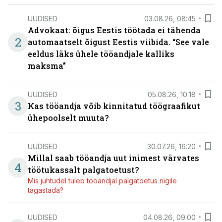
UUDISED
03.08.26, 08:45
Advokaat: õigus Eestis töötada ei tähenda
2
automaatselt õigust Eestis viibida. “See vale
eeldus läks ühele tööandjale kalliks
maksma”
UUDISED
05.08.26, 10:18
3
Kas tööandja võib kinnitatud töögraafikut
ühepoolselt muuta?
UUDISED
30.07.26, 16:20
Millal saab tööandja uut inimest värvates
4
töötukassalt palgatoetust?
Mis juhtudel tuleb tööandjal palgatoetus riigile
tagastada?
UUDISED
04.08.26, 09:00