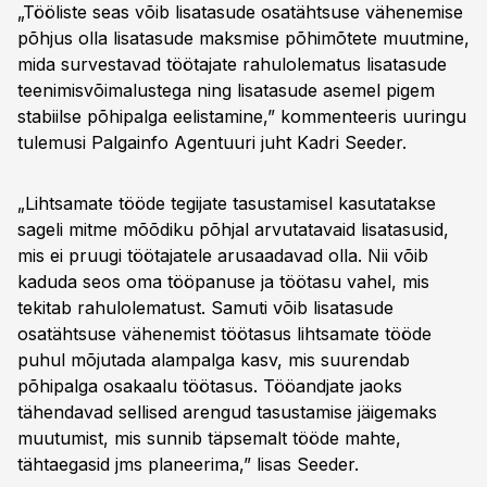
„Tööliste seas võib lisatasude osatähtsuse vähenemise
põhjus olla lisatasude maksmise põhimõtete muutmine,
mida survestavad töötajate rahulolematus lisatasude
teenimisvõimalustega ning lisatasude asemel pigem
stabiilse põhipalga eelistamine,” kommenteeris uuringu
tulemusi Palgainfo Agentuuri juht Kadri Seeder.
„Lihtsamate tööde tegijate tasustamisel kasutatakse
sageli mitme mõõdiku põhjal arvutatavaid lisatasusid,
mis ei pruugi töötajatele arusaadavad olla. Nii võib
kaduda seos oma tööpanuse ja töötasu vahel, mis
tekitab rahulolematust. Samuti võib lisatasude
osatähtsuse vähenemist töötasus lihtsamate tööde
puhul mõjutada alampalga kasv, mis suurendab
põhipalga osakaalu töötasus. Tööandjate jaoks
tähendavad sellised arengud tasustamise jäigemaks
muutumist, mis sunnib täpsemalt tööde mahte,
tähtaegasid jms planeerima,” lisas Seeder.