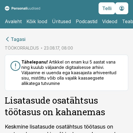
Telli
Avaleht
Kõik lood
Üritused
Podcastid
Videod
Teab
cebook
cebook
Tagasi
Twitter)
Twitter)
TÖÖKORRALDUS
23.08.17, 08:00
kedIn
kedIn
Tähelepanu!
Artikkel on enam kui 5 aastat vana
ning kuulub väljaande digitaalsesse arhiivi.
ail
ail
Väljaanne ei uuenda ega kaasajasta arhiveeritud
sisu, mistõttu võib olla vajalik kaasaegsete
k
k
allikatega tutvumine
Lisatasude osatähtsus
töötasus on kahanemas
Keskmine lisatasude osatähtsus töötasus on