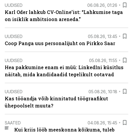
UUDISED
06.08.26, 01:26
Karl Oder lahkub CV-Online’ist: “Lahkumise taga
on isiklik ambitsioon areneda.”
UUDISED
05.08.26, 13:45
Coop Panga uus personalijuht on Pirkko Saar
UUDISED
05.08.26, 11:55
Hea pakkumine enam ei müü: LinkedIni küsitlus
näitab, mida kandidaadid tegelikult ootavad
UUDISED
05.08.26, 10:18
Kas tööandja võib kinnitatud töögraafikut
ühepoolselt muuta?
SAATED
04.08.26, 15:45
Kui kriis lööb meeskonna kõikuma, tuleb