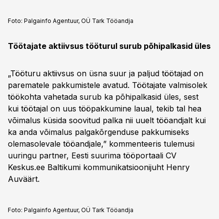
Foto:
Palgainfo Agentuur, OÜ Tark Tööandja
Töötajate aktiivsus tööturul surub põhipalkasid üles
„Tööturu aktiivsus on üsna suur ja paljud töötajad on
parematele pakkumistele avatud. Töötajate valmisolek
töökohta vahetada surub ka põhipalkasid üles, sest
kui töötajal on uus tööpakkumine laual, tekib tal hea
võimalus küsida soovitud palka nii uuelt tööandjalt kui
ka anda võimalus palgakõrgenduse pakkumiseks
olemasolevale tööandjale,” kommenteeris tulemusi
uuringu partner, Eesti suurima tööportaali CV
Keskus.ee Baltikumi kommunikatsioonijuht Henry
Auväärt.
Foto:
Palgainfo Agentuur, OÜ Tark Tööandja