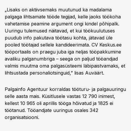
„Lisaks on aktiivsemaks muutunud ka madalama
palgaga lihtsamate tööde tegijad, kelle jaoks töökoha
vahetamise peamine argument ongi kindel põhipalk.
Uuringu tulemused näitavad, et kui töökuulutuses
puudub info pakutava töötasu kohta, jätavad üle
pooled töötajad sellele kandideerimata. CV Keskus.ee
tööportaalis on praegu juba iga neljas tööpakkumine
avaliku palganumbriga – seega on paljud tööandjad
valmis muutma oma palgasüsteemi läbipaistvamaks, et
lihtsustada personaliotsinguid,” lisas Auväärt.
Palgainfo Agentuur korraldas tööturu- ja palgauuringu
selle aasta mais. Küsitlusele vastas 12 790 inimest,
kellest 10 965 oli aprillis tööga hõivatud ja 1825 ei
töötanud. Tööandjate uuringus osales 342
organisatsiooni.