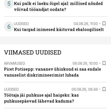
5
Kui palk ei laeku õigel ajal: millised nõuded
võivad tööandjat oodata?
UUDISED
04.08.26, 11:00
6
Kui targad inimesed käituvad ebaloogiliselt
VIIMASED UUDISED
ARVAMUSED
06.08.26, 10:00
Piret Potisepp: vananev ühiskond ei saa endale
vanuselist diskrimineerimist lubada
UUDISED
06.08.26, 08:46
Töötaja jäi puhkuse ajal haigeks: kas
puhkusepäevad lähevad kaduma?