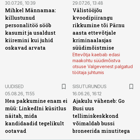
30.07.26, 10:39
29.07.26, 13:48
Mihkel Männamaa:
Välistööjõu
killustunud
kvoodipiirangu
personalitöö sööb
rikkumine tõi Pärnu
kasumit ja usaldust
aasta ettevõtjale
kiiremini kui juhid
kriminaalasjas
oskavad arvata
süüdimõistmise
Ettevõtja kaebab edasi
maakohtu süüdimõistva
otsuse Valgevenest palgatud
töötaja juhtumis
ST
UUDISED
SISUTURUNDUS
05.08.26, 11:55
16.06.26, 16:12
Hea pakkumine enam ei
Ajakulu väheneb: Go
müü: LinkedIni küsitlus
Busi uus
näitab, mida
tellimiskeskkond
kandidaadid tegelikult
võimaldab bussi
ootavad
broneerida minutitega