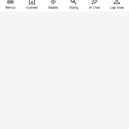
Menüü
Uudised
Raadio
Otsing
AI Chat
Logi sisse
Vana-Lõuna 39/1, 19094 Tallinn
(+372) 667 0111
personaliuudised@personaliuudised.ee
Telli
Reklaam
Firmast
Sisu kasutamisõigused
Ajakirjaniku
eetikakoodeks
Üldtingimused
Privaatsustingimused
Küpsiste poliitika
KKK
Eesti Meediaettevõtete
Eelistuste haldamine
Liit