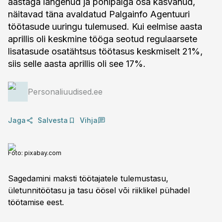
aastaga langenud ja põhipalga osa kasvanud,
näitavad täna avaldatud Palgainfo Agentuuri
töötasude uuringu tulemused. Kui eelmise aasta
aprillis oli keskmine tööga seotud regulaarsete
lisatasude osatähtsus töötasus keskmiselt 21%,
siis selle aasta aprillis oli see 17%.
Personaliuudised.ee
Jaga
Salvesta
Vihja
Foto:
pixabay.com
Sagedamini maksti töötajatele tulemustasu,
ületunnitöötasu ja tasu öösel või riiklikel pühadel
töötamise eest.