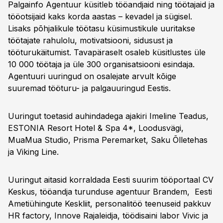
Palgainfo Agentuur küsitleb tööandjaid ning töötajaid ja
tööotsijaid kaks korda aastas – kevadel ja sügisel.
Lisaks põhjalikule töötasu küsimustikule uuritakse
töötajate rahulolu, motivatsiooni, sidusust ja
tööturukäitumist. Tavapäraselt osaleb küsitlustes üle
10 000 töötaja ja üle 300 organisatsiooni esindaja.
Agentuuri uuringud on osalejate arvult kõige
suuremad tööturu- ja palgauuringud Eestis.
Uuringut toetasid auhindadega ajakiri Imeline Teadus,
ESTONIA Resort Hotel & Spa 4*, Loodusvägi,
MuaMua Studio, Prisma Peremarket, Saku Õlletehas
ja Viking Line.
Uuringut aitasid korraldada Eesti suurim tööportaal CV
Keskus, tööandja turunduse agentuur Brandem, Eesti
Ametiühingute Keskliit, personalitöö teenuseid pakkuv
HR factory, Innove Rajaleidja, töödisaini labor Vivic ja