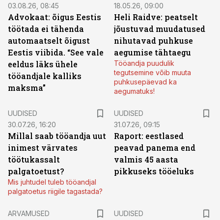
03.08.26, 08:45
18.05.26, 09:00
Advokaat: õigus Eestis
Heli Raidve: peatselt
töötada ei tähenda
jõustuvad muudatused
automaatselt õigust
nihutavad puhkuse
Eestis viibida. “See vale
aegumise tähtaegu
eeldus läks ühele
Tööandja puudulik
tegutsemine võib muuta
tööandjale kalliks
puhkusepäevad ka
maksma”
aegumatuks!
UUDISED
UUDISED
30.07.26, 16:20
31.07.26, 09:15
Millal saab tööandja uut
Raport: eestlased
inimest värvates
peavad panema end
töötukassalt
valmis 45 aasta
palgatoetust?
pikkuseks tööeluks
Mis juhtudel tuleb tööandjal
palgatoetus riigile tagastada?
ARVAMUSED
UUDISED