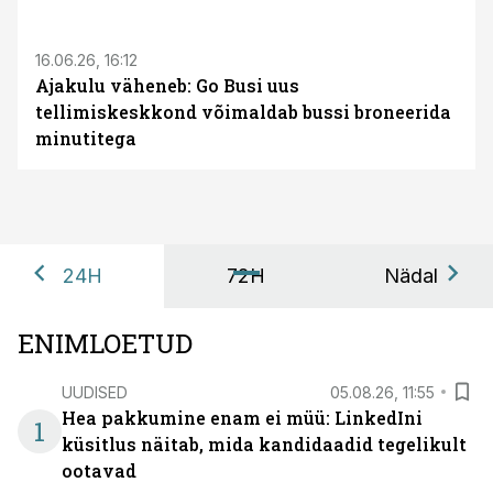
ST
16.06.26, 16:12
Ajakulu väheneb: Go Busi uus
tellimiskeskkond võimaldab bussi broneerida
minutitega
24H
72H
Nädal
ENIMLOETUD
UUDISED
05.08.26, 11:55
Hea pakkumine enam ei müü: LinkedIni
1
küsitlus näitab, mida kandidaadid tegelikult
ootavad