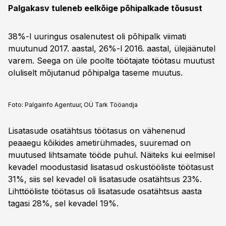
Palgakasv tuleneb eelkõige põhipalkade tõusust
38%-l uuringus osalenutest oli põhipalk viimati
muutunud 2017. aastal, 26%-l 2016. aastal, ülejäänutel
varem. Seega on üle poolte töötajate töötasu muutust
oluliselt mõjutanud põhipalga taseme muutus.
Foto:
Palgainfo Agentuur, OÜ Tark Tööandja
Lisatasude osatähtsus töötasus on vähenenud
peaaegu kõikides ametirühmades, suuremad on
muutused lihtsamate tööde puhul. Näiteks kui eelmisel
kevadel moodustasid lisatasud oskustööliste töötasust
31%, siis sel kevadel oli lisatasude osatähtsus 23%.
Lihttööliste töötasus oli lisatasude osatähtsus aasta
tagasi 28%, sel kevadel 19%.