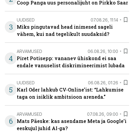
Coop Panga uus personalijuht on Pirkko Saar
UUDISED
07.08.26, 11:14
3
Miks pingutavad head inimesed sageli
vähem, kui nad tegelikult suudaksid?
ARVAMUSED
06.08.26, 10:00
4
Piret Potisepp: vananev ühiskond ei saa
endale vanuselist diskrimineerimist lubada
UUDISED
06.08.26, 01:26
5
Karl Oder lahkub CV-Online’ist: “Lahkumise
taga on isiklik ambitsioon areneda.”
ARVAMUSED
07.08.26, 09:00
6
Mats Päeske: kas asendame Meta ja Google’i
eeskujul juhid AI-ga?