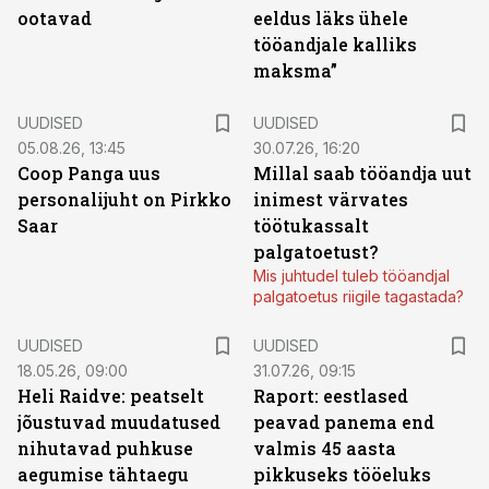
ootavad
eeldus läks ühele
tööandjale kalliks
maksma”
UUDISED
UUDISED
05.08.26, 13:45
30.07.26, 16:20
Coop Panga uus
Millal saab tööandja uut
personalijuht on Pirkko
inimest värvates
Saar
töötukassalt
palgatoetust?
Mis juhtudel tuleb tööandjal
palgatoetus riigile tagastada?
UUDISED
UUDISED
18.05.26, 09:00
31.07.26, 09:15
Heli Raidve: peatselt
Raport: eestlased
jõustuvad muudatused
peavad panema end
nihutavad puhkuse
valmis 45 aasta
aegumise tähtaegu
pikkuseks tööeluks