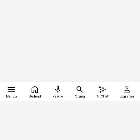
Menüü
Uudised
Raadio
Otsing
AI Chat
Logi sisse
Vana-Lõuna 39/1, 19094 Tallinn
(+372) 667 0111