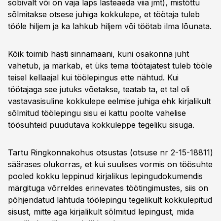
sobivalt või on vaja laps lasteaeda viia jmt), mistõttu
sõlmitakse otsese juhiga kokkulepe, et töötaja tuleb
tööle hiljem ja ka lahkub hiljem või töötab ilma lõunata.
Kõik toimib hästi sinnamaani, kuni osakonna juht
vahetub, ja märkab, et üks tema töötajatest tuleb tööle
teisel kellaajal kui töölepingus ette nähtud. Kui
töötajaga see jutuks võetakse, teatab ta, et tal oli
vastavasisuline kokkulepe eelmise juhiga ehk kirjalikult
sõlmitud töölepingu sisu ei kattu poolte vahelise
töösuhteid puudutava kokkuleppe tegeliku sisuga.
Tartu Ringkonnakohus otsustas (otsuse nr 2-15-18811)
säärases olukorras, et kui suulises vormis on töösuhte
pooled kokku leppinud kirjalikus lepingudokumendis
märgituga võrreldes erinevates töötingimustes, siis on
põhjendatud lähtuda töölepingu tegelikult kokkulepitud
sisust, mitte aga kirjalikult sõlmitud lepingust, mida