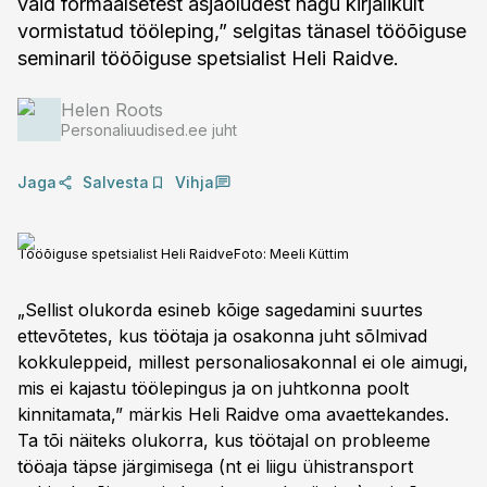
vaid formaalsetest asjaoludest nagu kirjalikult
vormistatud tööleping,” selgitas tänasel tööõiguse
seminaril tööõiguse spetsialist Heli Raidve.
Helen Roots
Personaliuudised.ee juht
Jaga
Salvesta
Vihja
Tööõiguse spetsialist Heli Raidve
Foto:
Meeli Küttim
„Sellist olukorda esineb kõige sagedamini suurtes
ettevõtetes, kus töötaja ja osakonna juht sõlmivad
kokkuleppeid, millest personaliosakonnal ei ole aimugi,
mis ei kajastu töölepingus ja on juhtkonna poolt
kinnitamata,” märkis Heli Raidve oma avaettekandes.
Ta tõi näiteks olukorra, kus töötajal on probleeme
tööaja täpse järgimisega (nt ei liigu ühistransport