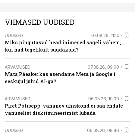
VIIMASED UUDISED
UUDISED
07.08.26, 11:14
Miks pingutavad head inimesed sageli vähem,
kui nad tegelikult suudaksid?
ARVAMUSED
07.08.26, 09:00
Mats Päeske: kas asendame Meta ja Google’i
eeskujul juhid AI-ga?
ARVAMUSED
06.08.26, 10:00
Piret Potisepp: vananev ühiskond ei saa endale
vanuselist diskrimineerimist lubada
UUDISED
06.08.26, 08:46