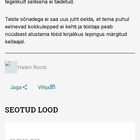
tegelikult sellisena ei täidetud.
Teiste sõnadega ei saa uus juht öelda, et tema puhul
eelnevad kokkulepped ei kehti ja töötaja peab
nüüdsest alustama tööd kirjalikus lepingus märgitud
kellaajal.
Helen Roots
Jaga
Vihja
SEOTUD LOOD
ST