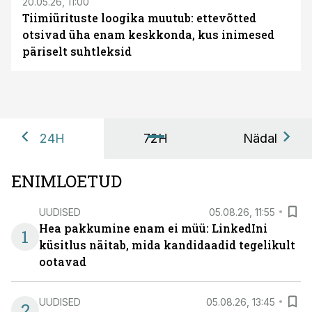
20.05.26, 11:00
Tiimiürituste loogika muutub: ettevõtted
otsivad üha enam keskkonda, kus inimesed
päriselt suhtleksid
24H
72H
Nädal
ENIMLOETUD
UUDISED
05.08.26, 11:55
Hea pakkumine enam ei müü: LinkedIni
1
küsitlus näitab, mida kandidaadid tegelikult
ootavad
UUDISED
05.08.26, 13:45
2