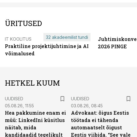
ÜRITUSED
32 akadeemilist tundi
Juhtimiskonve
IT KOOLITUS
Praktiline projektijuhtimine ja AI
2026 PINGE
võimalused
HETKEL KUUM
UUDISED
UUDISED
05.08.26, 11:55
03.08.26, 08:45
Hea pakkumine enam ei
Advokaat: õigus Eestis
müü: LinkedIni küsitlus
töötada ei tähenda
näitab, mida
automaatselt õigust
kandidaadid tegelikult
Eestis viibida. “See vale