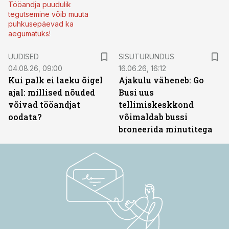
Tööandja puudulik
tegutsemine võib muuta
puhkusepäevad ka
aegumatuks!
ST
UUDISED
SISUTURUNDUS
04.08.26, 09:00
16.06.26, 16:12
Kui palk ei laeku õigel
Ajakulu väheneb: Go
ajal: millised nõuded
Busi uus
võivad tööandjat
tellimiskeskkond
oodata?
võimaldab bussi
broneerida minutitega