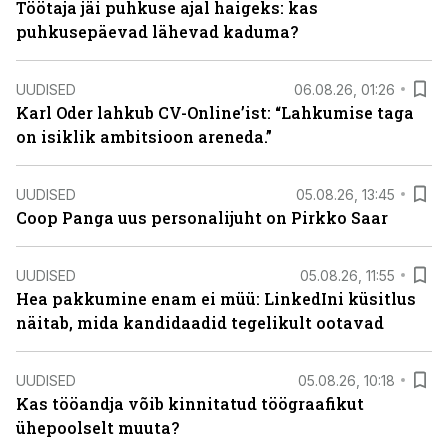
Töötaja jäi puhkuse ajal haigeks: kas
puhkusepäevad lähevad kaduma?
UUDISED
06.08.26, 01:26
Karl Oder lahkub CV-Online’ist: “Lahkumise taga
on isiklik ambitsioon areneda.”
UUDISED
05.08.26, 13:45
Coop Panga uus personalijuht on Pirkko Saar
UUDISED
05.08.26, 11:55
Hea pakkumine enam ei müü: LinkedIni küsitlus
näitab, mida kandidaadid tegelikult ootavad
UUDISED
05.08.26, 10:18
Kas tööandja võib kinnitatud töögraafikut
ühepoolselt muuta?