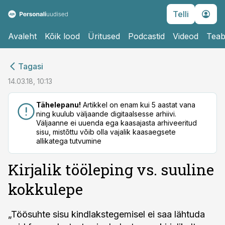
Telli
Avaleht
Kõik lood
Üritused
Podcastid
Videod
Teab
cebook
cebook
Tagasi
Twitter)
Twitter)
14.03.18, 10:13
kedIn
kedIn
Tähelepanu!
Artikkel on enam kui 5 aastat vana
ning kuulub väljaande digitaalsesse arhiivi.
ail
ail
Väljaanne ei uuenda ega kaasajasta arhiveeritud
sisu, mistõttu võib olla vajalik kaasaegsete
k
k
allikatega tutvumine
Kirjalik tööleping vs. suuline
kokkulepe
„Töösuhte sisu kindlakstegemisel ei saa lähtuda