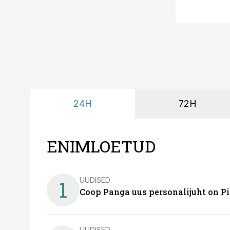
24H
72H
ENIMLOETUD
UUDISED
1
Coop Panga uus personalijuht on P
UUDISED