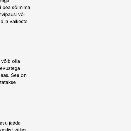
stega
ei pea sõlmima
hvipausi või
d ja väikeste
 võib olla
gevustega
paas. See on
statakse
tasu jääda
astist väljas