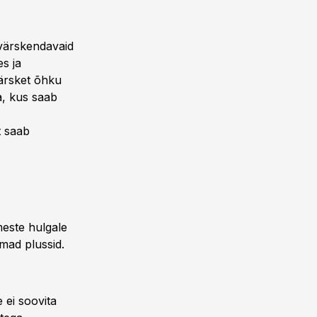
 värskendavaid
es ja
värsket õhku
a, kus saab
t saab
meste hulgale
mad plussid.
e ei soovita