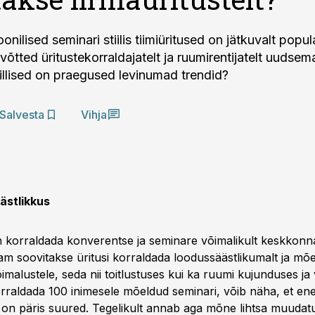
ioonilised seminari stiilis tiimiüritused on jätkuvalt popu
õtted üritustekorraldajatelt ja ruumirentijatelt uudsem
illised on praegused levinumad trendid?
Salvesta
Vihja
ästlikkus
n korraldada konverentse ja seminare võimalikult keskkonn
m soovitakse üritusi korraldada loodussäästlikumalt ja mõ
malustele, seda nii toitlustuses kui ka ruumi kujunduses ja
rraldada 100 inimesele mõeldud seminari, võib näha, et ener
 on päris suured. Tegelikult annab aga mõne lihtsa muudat