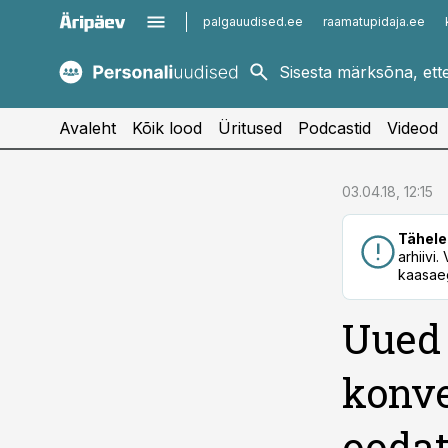
palgauudised.ee
raamatupidaja.ee
kaubandus.ee
imelineajalugu.ee
kinnisvarauudised.ee
imelineteadus.ee
Avaleht
Kõik lood
Üritused
Podcastid
Videod
cebook
cebook
03.04.18, 12:15
Twitter)
Twitter)
Tähele
kedIn
kedIn
arhiivi
kaasaeg
ail
ail
Uued 
k
k
konv
oodat