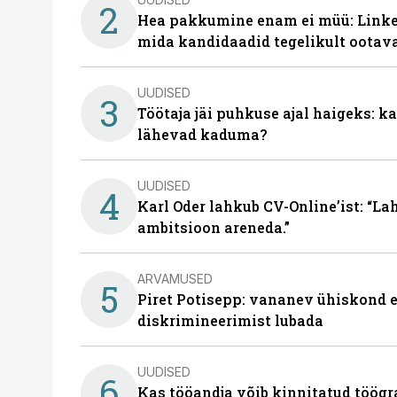
2
Hea pakkumine enam ei müü: Linked
mida kandidaadid tegelikult ootav
UUDISED
3
Töötaja jäi puhkuse ajal haigeks: 
lähevad kaduma?
UUDISED
4
Karl Oder lahkub CV-Online’ist: “La
ambitsioon areneda.”
ARVAMUSED
5
Piret Potisepp: vananev ühiskond e
diskrimineerimist lubada
UUDISED
6
Kas tööandja võib kinnitatud töögr