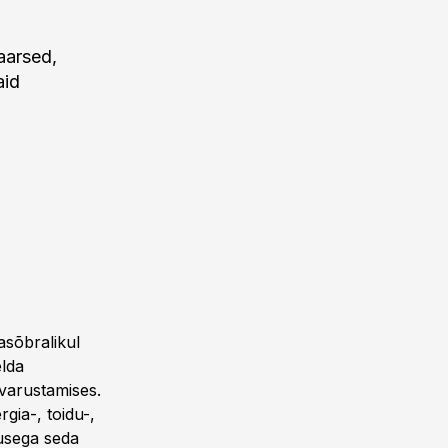
laarsed,
aid
asõbralikul
elda
 varustamises.
gia-, toidu-,
usega seda