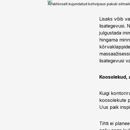
Atraktiivselt kujundatud kohvipaus pakub silma
Lisaks võib v
lisategevusi. 
julgustada in
hingama minna
kõrvaklappide
massaažisessi
lisategevusi va
Koosolekud, 
Kuigi kontori
koosolekute p
Uus paik inspi
Tihti ei planee