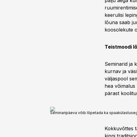
palju aega ku
ruumirentimis
keerulisi lepi
lõuna saab juu
koosolekute o
Teistmoodi l
Seminarid ja k
kurnav ja väs
väljaspool se
hea võimalus 
pärast koolitu
Seminaripäeva võib lõpetada ka spaakülastuseg
Kokkuvõttes t
kinni traditsi