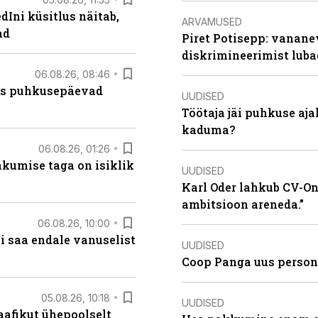
Ini küsitlus näitab,
ARVAMUSED
ad
Piret Potisepp: vanane
diskrimineerimist lub
06.08.26, 08:46
kas puhkusepäevad
UUDISED
Töötaja jäi puhkuse aj
kaduma?
06.08.26, 01:26
hkumise taga on isiklik
UUDISED
Karl Oder lahkub CV-Onl
ambitsioon areneda.”
06.08.26, 10:00
i saa endale vanuselist
UUDISED
Coop Panga uus persona
05.08.26, 10:18
UUDISED
aafikut ühepoolselt