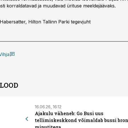
sasti korraldatavad ja muudavad ürituse meeldejäävaks.
Habersatter, Hilton Tallinn Parki tegevjuht
Vihja
 LOOD
16.06.26, 16:12
Ajakulu väheneb: Go Busi uus
tellimiskeskkond võimaldab bussi bron
minutitega