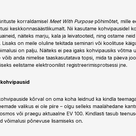
ürituste korraldamisel
Meet With Purpose
põhimõtet
,
mille 
itusi keskkonnasäästlikumalt. Nii kasutame kohvipausidel ko
duaineid, näiteks marju, kala ja leivatooteid, ning ostame nei
t. Lisaks on meile oluline tekitada seminari või koolituse käig
imalusi on palju. Näiteks ei pea igaks kohvipausiks võtma uu
e võib anda nimelise taaskasutatava topsi, mida ta päeva joo
seks eelistame elektroonilist registreerimisprotsessi jne.
 kohvipausid
ohvipauside kõrval on oma koha leidnud ka kindla teemaga
emade valikus ei ole piire – olgu selleks maalähedane kantris
osmos või praegu aktuaalne EV 100. Kindlasti tasub teenus
eid võimalusi põnevuse lisamiseks on.