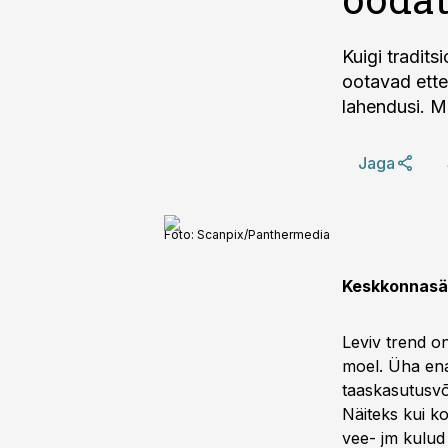
Kuigi tradits
ootavad ettev
lahendusi. M
Jaga
Foto:
Scanpix/Panthermedia
Keskkonnasä
Leviv trend o
moel. Üha ena
taaskasutusvõi
Näiteks kui ko
vee- jm kulud