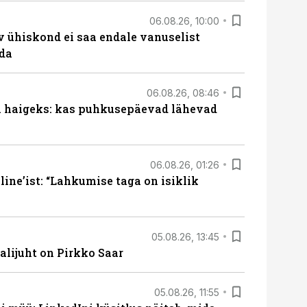
06.08.26, 10:00
v ühiskond ei saa endale vanuselist
ada
06.08.26, 08:46
al haigeks: kas puhkusepäevad lähevad
06.08.26, 01:26
ine’ist: “Lahkumise taga on isiklik
05.08.26, 13:45
lijuht on Pirkko Saar
05.08.26, 11:55