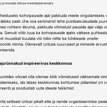
ilu ja muudab ürituse meeldejäävamaks.
ahelduseks kohvipauside ajal pakkuda meele virgutamiseks
Näiteks saab ühe osa seminarist teha püstiseisulaudade juur
imesi rohkem liikuma, pakkuda võimalust pauside ajal välja 
. Samuti võib luua ka kohvipauside ajaks väikese puhkeal
st muusikat kuulata või miks mitte ka lühikesele
onsite
-
oonile minna. Olenevalt ürituse suurusest ja inimeste arvus
rieerida.
ajurünnakud inspireerivas keskkonnas
ruumides võivad olla olemas kõik võimalused väiksemale ini
idamiseks, siis teises keskkonnas kohtumise pidamisel on o
reerib ja soodustab uute ideede tekkimist.
rita selliseid üritusi pikalt ette ja nende organiseerimise peal