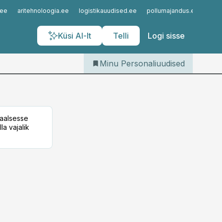
Iseteenindus
.ee
aritehnoloogia.ee
logistikauudised.ee
pollumajandus.ee
kinn
Telli Personaliuudised
Küsi AI-lt
Telli
Logi sisse
Minu Personaliuudised
taalsesse
la vajalik