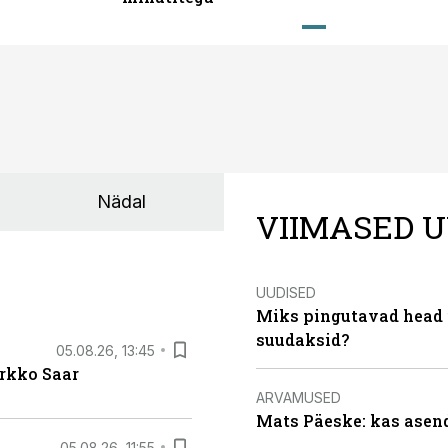
Nädal
VIIMASED U
UUDISED
Miks pingutavad head i
suudaksid?
05.08.26, 13:45
irkko Saar
ARVAMUSED
Mats Päeske: kas asend
05.08.26, 11:55