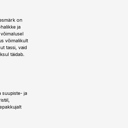
eesmärk on
halikke ja
d võimalusel
us võimalikult
t tassi, vaid
ksul täidab.
 suupiste- ja
tiil,
epakkujalt