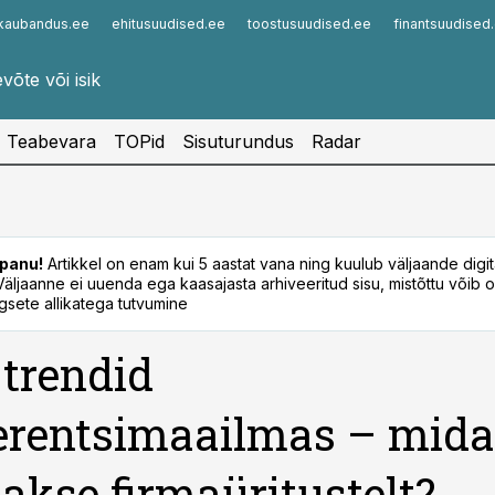
kaubandus.ee
ehitusuudised.ee
toostusuudised.ee
finantsuudised
Infopank
Radar
Teabevara
TOPid
Sisuturundus
Radar
panu!
Artikkel on enam kui 5 aastat vana ning kuulub väljaande digi
. Väljaanne ei uuenda ega kaasajasta arhiveeritud sisu, mistõttu võib ol
sete allikatega tutvumine
trendid
erentsimaailmas – mida
akse firmaüritustelt?