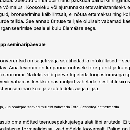
lutada. Seetõttu on ka uus trend pakkuda paindlike tingimu
e võimalusi. Koosoleku või ajurünnaku ettevalmistamiseks 
nguid, broneerimine käib lihtsalt, ei nõuta ettemaksu ning ko
rde tellida. See annab ürituse tellijale oluliselt vabamad käe
rganiseerimise peale ei kulu ülemäära aega.
õpp seminaripäevale
onverentsid on sageli väga sisutihedad ja infoküllased – see
itav. Aina levinum on ka panna üritusele tore punkt jätkute
minariruumi. Näiteks võib päeva lõpetada lõõgastumisega s
veidi vabamas keskkonnas muljeid vahetada, sest tihti kiiru
st või seminari koju ja aruteludeks aega ei jää.
a, kus osalejad saavad muljeid vahetada.
Foto:
Scanpic/Panthermedia
asub oma mõtted teenusepakkujatega alati läbi arutada. Ei 
oonilistesse formaatidesse, vaid mõelda loovamalt. Paljud nn k