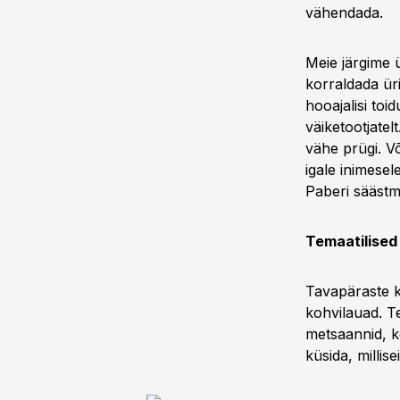
vähendada.
Meie järgime 
korraldada ür
hooajalisi toi
väiketootjatel
vähe prügi. Võ
igale inimesel
Paberi säästmi
Temaatilised
Tavapäraste k
kohvilauad. Te
metsaannid, k
küsida, millis