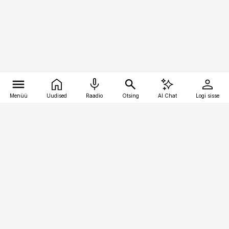
Menüü
Uudised
Raadio
Otsing
AI Chat
Logi sisse
Vana-Lõuna 39/1, 19094 Tallinn
(+372) 667 0111
personaliuudised@personaliuudised.ee
Telli
Reklaam
Firmast