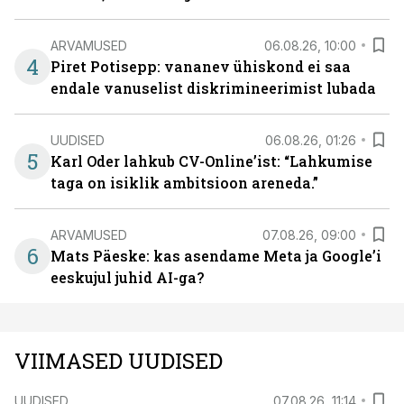
ARVAMUSED
06.08.26, 10:00
4
Piret Potisepp: vananev ühiskond ei saa
endale vanuselist diskrimineerimist lubada
UUDISED
06.08.26, 01:26
5
Karl Oder lahkub CV-Online’ist: “Lahkumise
taga on isiklik ambitsioon areneda.”
ARVAMUSED
07.08.26, 09:00
6
Mats Päeske: kas asendame Meta ja Google’i
eeskujul juhid AI-ga?
VIIMASED UUDISED
UUDISED
07.08.26, 11:14