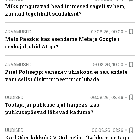
Miks pingutavad head inimesed sageli vähem,
kui nad tegelikult suudaksid?
ARVAMUSED
07.08.26, 09:00
Mats Päeske: kas asendame Meta ja Google’i
eeskujul juhid AI-ga?
ARVAMUSED
06.08.26, 10:00
Piret Potisepp: vananev ühiskond ei saa endale
vanuselist diskrimineerimist lubada
UUDISED
06.08.26, 08:46
Töötaja jäi puhkuse ajal haigeks: kas
puhkusepäevad lähevad kaduma?
UUDISED
06.08.26, 01:26
Karl Oder lahkub CV-Online’ist: “Lahkumise taga