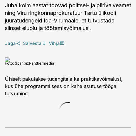
Juba kolm aastat toovad politsei- ja piirivalveamet
ning Viru ringkonnaprokuratuur Tartu ülikooli
juuratudengeid Ida-Virumaale, et tutvustada
siinset eluolu ja töötamisvõimalusi.
Jaga
Salvesta
Vihja
Foto:
ScanpixPanthermedia
Ühiselt pakutakse tudengitele ka praktikavõimalust,
kus ühe programmi sees on kahe asutuse tööga
tutvumine.