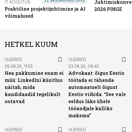
32 akadeemilist tundi
Juhtimiskonve
IT KOOLITUS
Praktiline projektijuhtimine ja AI
2026 PINGE
võimalused
HETKEL KUUM
UUDISED
UUDISED
05.08.26, 11:55
03.08.26, 08:45
Hea pakkumine enam ei
Advokaat: õigus Eestis
müü: LinkedIni küsitlus
töötada ei tähenda
näitab, mida
automaatselt õigust
kandidaadid tegelikult
Eestis viibida. “See vale
ootavad
eeldus läks ühele
tööandjale kalliks
maksma”
UUDISED
UUDISED