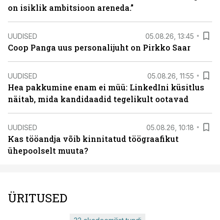
on isiklik ambitsioon areneda.”
UUDISED
05.08.26, 13:45
Coop Panga uus personalijuht on Pirkko Saar
UUDISED
05.08.26, 11:55
Hea pakkumine enam ei müü: LinkedIni küsitlus
näitab, mida kandidaadid tegelikult ootavad
UUDISED
05.08.26, 10:18
Kas tööandja võib kinnitatud töögraafikut
ühepoolselt muuta?
ÜRITUSED