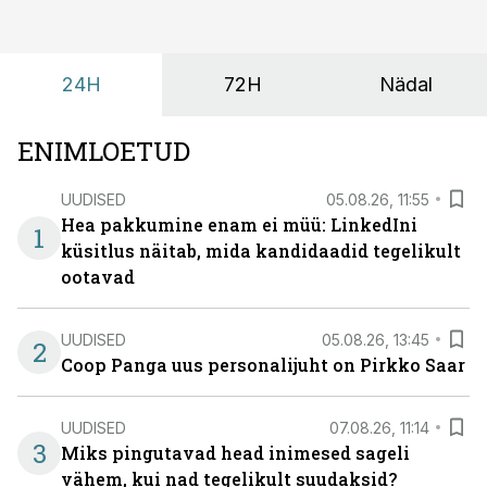
kus keskkond ise aitaks inimesed töörežiimist välja
tuua ning looks võimaluse rahulikumaks ja
sisulisemaks koosolemiseks.
24H
72H
Nädal
ENIMLOETUD
UUDISED
05.08.26, 11:55
Hea pakkumine enam ei müü: LinkedIni
1
küsitlus näitab, mida kandidaadid tegelikult
ootavad
UUDISED
05.08.26, 13:45
2
Coop Panga uus personalijuht on Pirkko Saar
UUDISED
07.08.26, 11:14
3
Miks pingutavad head inimesed sageli
vähem, kui nad tegelikult suudaksid?