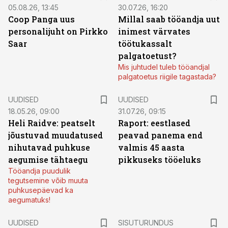
05.08.26, 13:45
30.07.26, 16:20
Coop Panga uus
Millal saab tööandja uut
personalijuht on Pirkko
inimest värvates
Saar
töötukassalt
palgatoetust?
Mis juhtudel tuleb tööandjal
palgatoetus riigile tagastada?
UUDISED
UUDISED
18.05.26, 09:00
31.07.26, 09:15
Heli Raidve: peatselt
Raport: eestlased
jõustuvad muudatused
peavad panema end
nihutavad puhkuse
valmis 45 aasta
aegumise tähtaegu
pikkuseks tööeluks
Tööandja puudulik
tegutsemine võib muuta
puhkusepäevad ka
aegumatuks!
ST
UUDISED
SISUTURUNDUS