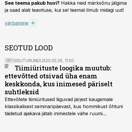
See teema pakub huvi?
Hakka neid märksõnu jälgima
ja saad alati teavituse, kui sel teemal ilmub midagi uut!
värbamine
SEOTUD LOOD
SISUTURUNDUS
20.05.26, 11:00
ST
Tiimiürituste loogika muutub:
ettevõtted otsivad üha enam
keskkonda, kus inimesed päriselt
suhtleksid
Ettevõtete tiimiüritused liiguvad järjest kaugemale
klassikalisest seminaripäevast, kus hommikust õhtuni
täidetud ajakava jätab inimestele vähe ruumi
omavaheliseks suhtluseks. Saates “Lõunapaus”
räägitakse, miks otsivad ettevõtted üha enam paikasid,