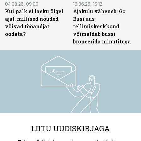
04.08.26, 09:00
16.06.26, 16:12
Kui palk ei laeku õigel
Ajakulu väheneb: Go
ajal: millised nõuded
Busi uus
võivad tööandjat
tellimiskeskkond
oodata?
võimaldab bussi
broneerida minutitega
LIITU UUDISKIRJAGA