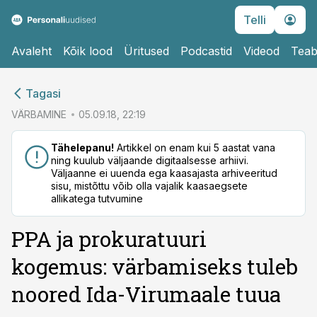
Telli
Avaleht
Kõik lood
Üritused
Podcastid
Videod
Teab
cebook
Tagasi
Twitter)
VÄRBAMINE
05.09.18, 22:19
kedIn
Tähelepanu!
Artikkel on enam kui 5 aastat vana
ning kuulub väljaande digitaalsesse arhiivi.
ail
Väljaanne ei uuenda ega kaasajasta arhiveeritud
sisu, mistõttu võib olla vajalik kaasaegsete
k
allikatega tutvumine
PPA ja prokuratuuri
kogemus: värbamiseks tuleb
noored Ida-Virumaale tuua