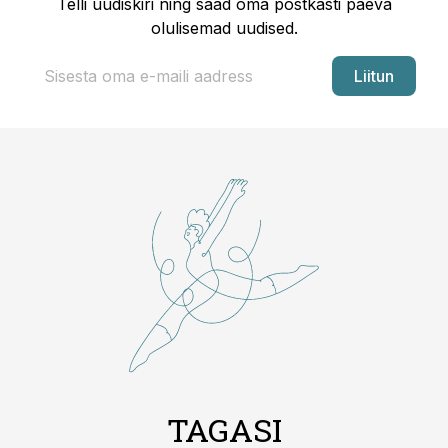
Telli uudiskiri ning saad oma postkasti päeva
olulisemad uudised.
Liitun
TAGASI