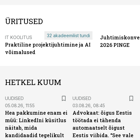
ÜRITUSED
32 akadeemilist tundi
Juhtimiskonve
IT KOOLITUS
Praktiline projektijuhtimine ja AI
2026 PINGE
võimalused
HETKEL KUUM
UUDISED
UUDISED
05.08.26, 11:55
03.08.26, 08:45
Hea pakkumine enam ei
Advokaat: õigus Eestis
müü: LinkedIni küsitlus
töötada ei tähenda
näitab, mida
automaatselt õigust
kandidaadid tegelikult
Eestis viibida. “See vale