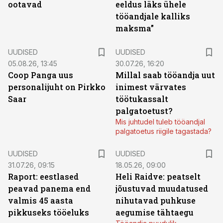
ootavad
eeldus läks ühele
tööandjale kalliks
maksma”
UUDISED
UUDISED
05.08.26, 13:45
30.07.26, 16:20
Coop Panga uus
Millal saab tööandja uut
personalijuht on Pirkko
inimest värvates
Saar
töötukassalt
palgatoetust?
Mis juhtudel tuleb tööandjal
palgatoetus riigile tagastada?
UUDISED
UUDISED
31.07.26, 09:15
18.05.26, 09:00
Raport: eestlased
Heli Raidve: peatselt
peavad panema end
jõustuvad muudatused
valmis 45 aasta
nihutavad puhkuse
pikkuseks tööeluks
aegumise tähtaegu