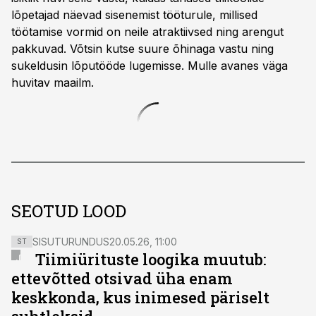
lõpetajad näevad sisenemist tööturule, millised
töötamise vormid on neile atraktiivsed ning arengut
pakkuvad. Võtsin kutse suure õhinaga vastu ning
sukeldusin lõputööde lugemisse. Mulle avanes väga
huvitav maailm.
SEOTUD LOOD
SISUTURUNDUS
20.05.26, 11:00
ST
Tiimiürituste loogika muutub:
ettevõtted otsivad üha enam
keskkonda, kus inimesed päriselt