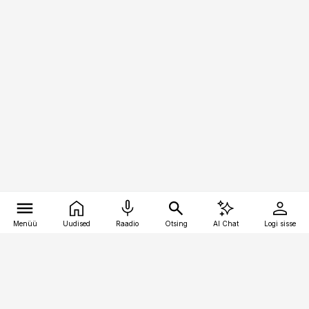
Menüü
Uudised
Raadio
Otsing
AI Chat
Logi sisse
Vana-Lõuna 39/1, 19094 Tallinn
(+372) 667 0111