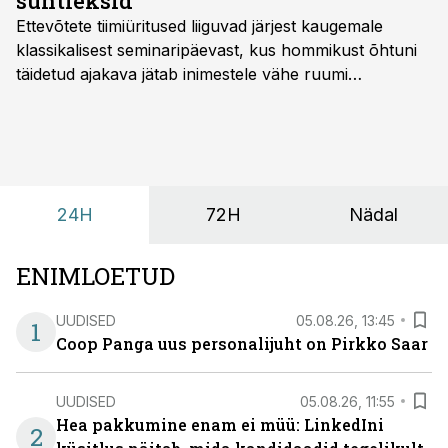
suhtleksid
Ettevõtete tiimiüritused liiguvad järjest kaugemale
klassikalisest seminaripäevast, kus hommikust õhtuni
täidetud ajakava jätab inimestele vähe ruumi
omavaheliseks suhtluseks. Saates “Lõunapaus”
räägitakse, miks otsivad ettevõtted üha enam paikasid,
kus keskkond ise aitaks inimesed töörežiimist välja
tuua ning looks võimaluse rahulikumaks ja
sisulisemaks koosolemiseks.
24H
72H
Nädal
ENIMLOETUD
UUDISED
05.08.26, 13:45
1
Coop Panga uus personalijuht on Pirkko Saar
UUDISED
05.08.26, 11:55
Hea pakkumine enam ei müü: LinkedIni
2