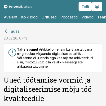
Telli
Avaleht
Kõik lood
Üritused
Podcastid
Videod
Teab
cebook
Tagasi
Twitter)
26.02.20, 07:13
kedIn
Tähelepanu!
Artikkel on enam kui 5 aastat vana
ning kuulub väljaande digitaalsesse arhiivi.
ail
Väljaanne ei uuenda ega kaasajasta arhiveeritud
sisu, mistõttu võib olla vajalik kaasaegsete
k
allikatega tutvumine
Uued töötamise vormid ja
digitaliseerimise mõju töö
kvaliteedile