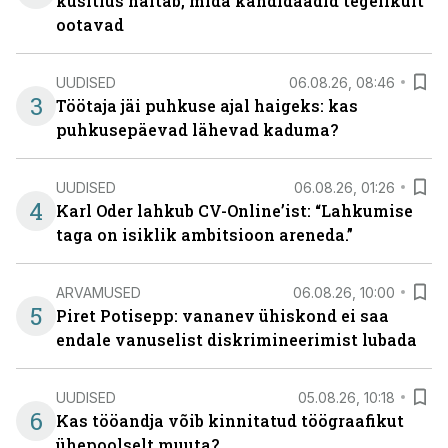
küsitlus näitab, mida kandidaadid tegelikult
ootavad
UUDISED
06.08.26, 08:46
3
Töötaja jäi puhkuse ajal haigeks: kas
puhkusepäevad lähevad kaduma?
UUDISED
06.08.26, 01:26
4
Karl Oder lahkub CV-Online’ist: “Lahkumise
taga on isiklik ambitsioon areneda.”
ARVAMUSED
06.08.26, 10:00
5
Piret Potisepp: vananev ühiskond ei saa
endale vanuselist diskrimineerimist lubada
UUDISED
05.08.26, 10:18
6
Kas tööandja võib kinnitatud töögraafikut
ühepoolselt muuta?