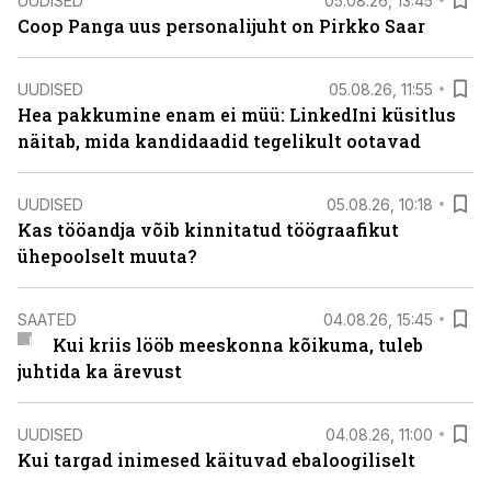
UUDISED
05.08.26, 13:45
Coop Panga uus personalijuht on Pirkko Saar
UUDISED
05.08.26, 11:55
Hea pakkumine enam ei müü: LinkedIni küsitlus
näitab, mida kandidaadid tegelikult ootavad
UUDISED
05.08.26, 10:18
Kas tööandja võib kinnitatud töögraafikut
ühepoolselt muuta?
SAATED
04.08.26, 15:45
Kui kriis lööb meeskonna kõikuma, tuleb
juhtida ka ärevust
UUDISED
04.08.26, 11:00
Kui targad inimesed käituvad ebaloogiliselt