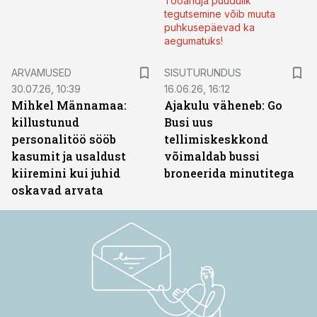
Tööandja puudulik
tegutsemine võib muuta
puhkusepäevad ka
aegumatuks!
ST
ARVAMUSED
SISUTURUNDUS
30.07.26, 10:39
16.06.26, 16:12
Mihkel Männamaa:
Ajakulu väheneb: Go
killustunud
Busi uus
personalitöö sööb
tellimiskeskkond
kasumit ja usaldust
võimaldab bussi
kiiremini kui juhid
broneerida minutitega
oskavad arvata