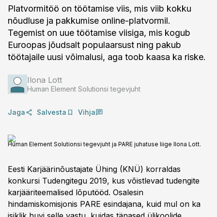
Platvormitöö on töötamise viis, mis viib kokku
nõudluse ja pakkumise online-platvormil.
Tegemist on uue töötamise viisiga, mis kogub
Euroopas jõudsalt populaarsust ning pakub
töötajaile uusi võimalusi, aga toob kaasa ka riske.
Ilona Lott
Human Element Solutionsi tegevjuht
Jaga
Salvesta
Vihja
Human Element Solutionsi tegevjuht ja PARE juhatuse liige Ilona Lott.
Eesti Karjäärinõustajate Ühing (KNÜ) korraldas
konkursi Tudengitegu 2019, kus võistlevad tudengite
karjääriteemalised lõputööd. Osalesin
hindamiskomisjonis PARE esindajana, kuid mul on ka
isiklik huvi selle vastu, kuidas tänased ülikoolide