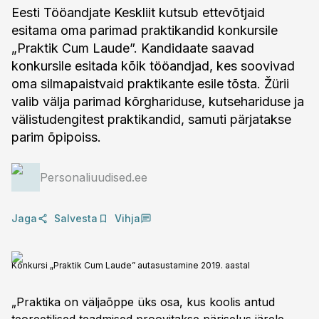
Eesti Tööandjate Keskliit kutsub ettevõtjaid
esitama oma parimad praktikandid konkursile
„Praktik Cum Laude”. Kandidaate saavad
konkursile esitada kõik tööandjad, kes soovivad
oma silmapaistvaid praktikante esile tõsta. Žürii
valib välja parimad kõrghariduse, kutsehariduse ja
välistudengitest praktikandid, samuti pärjatakse
parim õpipoiss.
Personaliuudised.ee
Jaga
Salvesta
Vihja
Konkursi „Praktik Cum Laude” autasustamine 2019. aastal
„Praktika on väljaõppe üks osa, kus koolis antud