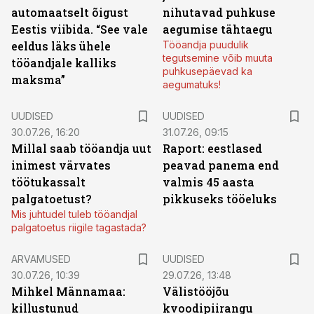
automaatselt õigust
nihutavad puhkuse
Eestis viibida. “See vale
aegumise tähtaegu
eeldus läks ühele
Tööandja puudulik
tegutsemine võib muuta
tööandjale kalliks
puhkusepäevad ka
maksma”
aegumatuks!
UUDISED
UUDISED
30.07.26, 16:20
31.07.26, 09:15
Millal saab tööandja uut
Raport: eestlased
inimest värvates
peavad panema end
töötukassalt
valmis 45 aasta
palgatoetust?
pikkuseks tööeluks
Mis juhtudel tuleb tööandjal
palgatoetus riigile tagastada?
ARVAMUSED
UUDISED
30.07.26, 10:39
29.07.26, 13:48
Mihkel Männamaa:
Välistööjõu
killustunud
kvoodipiirangu