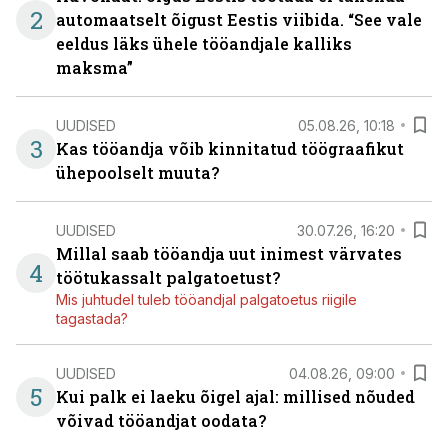
2
automaatselt õigust Eestis viibida. “See vale
eeldus läks ühele tööandjale kalliks
maksma”
UUDISED
05.08.26, 10:18
3
Kas tööandja võib kinnitatud töögraafikut
ühepoolselt muuta?
UUDISED
30.07.26, 16:20
Millal saab tööandja uut inimest värvates
4
töötukassalt palgatoetust?
Mis juhtudel tuleb tööandjal palgatoetus riigile
tagastada?
UUDISED
04.08.26, 09:00
5
Kui palk ei laeku õigel ajal: millised nõuded
võivad tööandjat oodata?