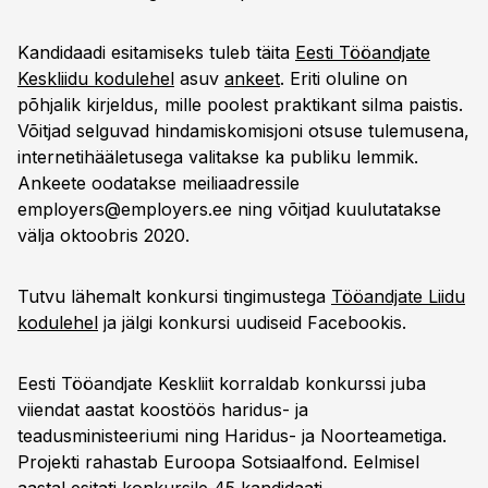
Kandidaadi esitamiseks tuleb täita
Eesti Tööandjate
Keskliidu kodulehel
asuv
ankeet
. Eriti oluline on
põhjalik kirjeldus, mille poolest praktikant silma paistis.
Võitjad selguvad hindamiskomisjoni otsuse tulemusena,
internetihääletusega valitakse ka publiku lemmik.
Ankeete oodatakse meiliaadressile
employers@employers.ee
ning võitjad kuulutatakse
välja oktoobris 2020.
Tutvu lähemalt konkursi tingimustega
Tööandjate Liidu
kodulehel
ja jälgi konkursi uudiseid Facebookis.
Eesti Tööandjate Keskliit korraldab konkurssi juba
viiendat aastat koostöös haridus- ja
teadusministeeriumi ning Haridus- ja Noorteametiga.
Projekti rahastab Euroopa Sotsiaalfond. Eelmisel