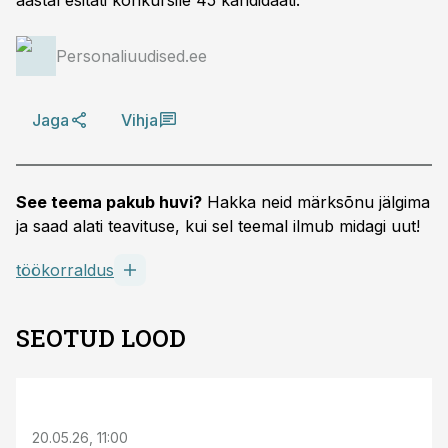
aastal esitati konkursile 45 kandidaati.
Personaliuudised.ee
Jaga
Vihja
See teema pakub huvi?
Hakka neid märksõnu jälgima
ja saad alati teavituse, kui sel teemal ilmub midagi uut!
töökorraldus
SEOTUD LOOD
ST
20.05.26, 11:00