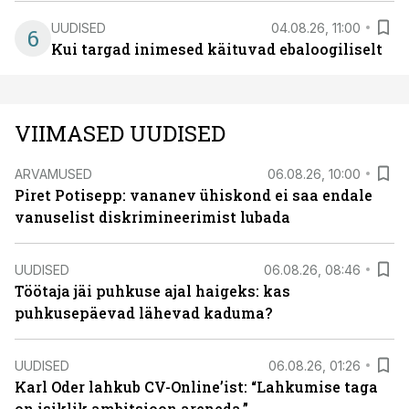
UUDISED
04.08.26, 11:00
6
Kui targad inimesed käituvad ebaloogiliselt
VIIMASED UUDISED
ARVAMUSED
06.08.26, 10:00
Piret Potisepp: vananev ühiskond ei saa endale
vanuselist diskrimineerimist lubada
UUDISED
06.08.26, 08:46
Töötaja jäi puhkuse ajal haigeks: kas
puhkusepäevad lähevad kaduma?
UUDISED
06.08.26, 01:26
Karl Oder lahkub CV-Online’ist: “Lahkumise taga
on isiklik ambitsioon areneda.”