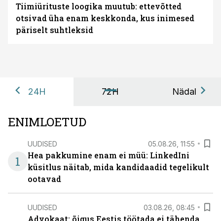
Tiimiürituste loogika muutub: ettevõtted
otsivad üha enam keskkonda, kus inimesed
päriselt suhtleksid
24H
72H
Nädal
ENIMLOETUD
UUDISED
05.08.26, 11:55
Hea pakkumine enam ei müü: LinkedIni
1
küsitlus näitab, mida kandidaadid tegelikult
ootavad
UUDISED
03.08.26, 08:45
Advokaat: õigus Eestis töötada ei tähenda