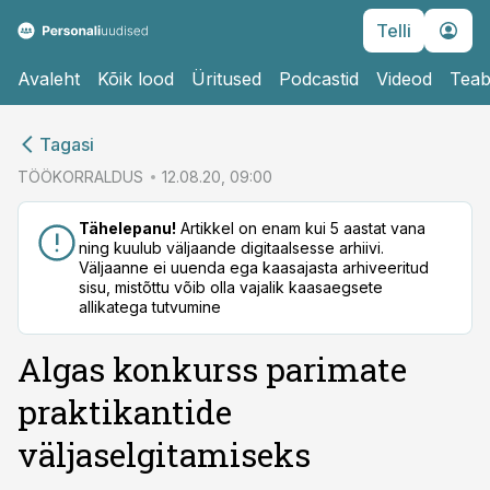
Telli
Avaleht
Kõik lood
Üritused
Podcastid
Videod
Teab
cebook
cebook
Tagasi
Twitter)
Twitter)
TÖÖKORRALDUS
12.08.20, 09:00
kedIn
kedIn
Tähelepanu!
Artikkel on enam kui 5 aastat vana
ning kuulub väljaande digitaalsesse arhiivi.
ail
ail
Väljaanne ei uuenda ega kaasajasta arhiveeritud
sisu, mistõttu võib olla vajalik kaasaegsete
k
k
allikatega tutvumine
Algas konkurss parimate
praktikantide
väljaselgitamiseks