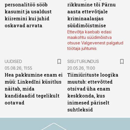
personalitöö sööb
rikkumine tõi Pärnu
kasumit ja usaldust
aasta ettevõtjale
kiiremini kui juhid
kriminaalasjas
oskavad arvata
süüdimõistmise
Ettevõtja kaebab edasi
maakohtu süüdimõistva
otsuse Valgevenest palgatud
töötaja juhtumis
ST
UUDISED
SISUTURUNDUS
05.08.26, 11:55
20.05.26, 11:00
Hea pakkumine enam ei
Tiimiürituste loogika
müü: LinkedIni küsitlus
muutub: ettevõtted
näitab, mida
otsivad üha enam
kandidaadid tegelikult
keskkonda, kus
ootavad
inimesed päriselt
suhtleksid