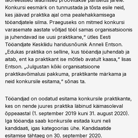
teoreetilised teadmised proovitakse päriselus järele.
Konkursi eesmärk on tunnustada ja tõsta esile neid,
kes jäävad praktika ajal oma pealehakkamisega
tööandjatele silma. Praeguseks on mitmed konkursi
varasemate aastate võitjad tööl samas organisatsioonis
ja juhendavad ise uusi praktikane,“ ütles Eesti
Tööandjate Keskliidu haridusnõunik Anneli Entson.
„Edukas praktika on selline, kus tööandja juhendab ja
aitab, ent ka praktikant ise mõtleb avatult kaasa,“ lisas
Entson. „Julgustan kõiki organisatsioone
praktikavõimalusi pakkuma, praktikante märkama ja
neid konkursile esitama,“ sõnas ta.
Tööandjad on oodatud esitama konkursile praktikante,
kes on nende juures praktika läbinud käimasoleval
õppeaastal (1. september 2019 kuni 31. august 2020).
Iga tööandja saab konkursile esitada kuni neli
kandidaati, igas kategoorias ühe. Kandidaatide
esitamise tähtaeg on 30. september 2020.