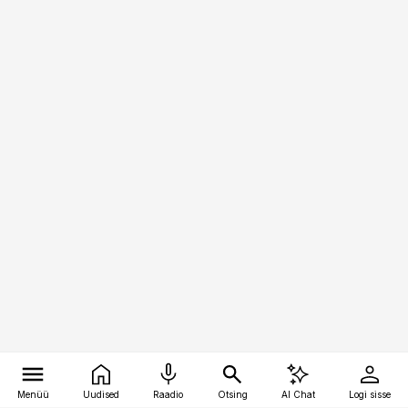
Menüü
Uudised
Raadio
Otsing
AI Chat
Logi sisse