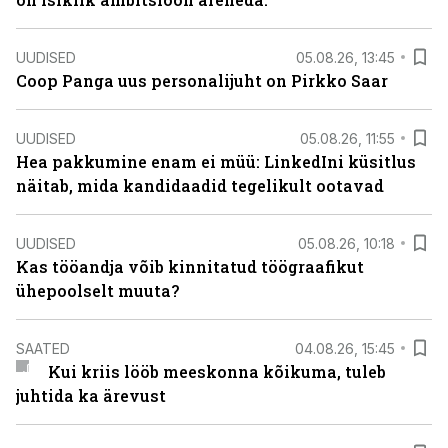
UUDISED
05.08.26, 13:45
Coop Panga uus personalijuht on Pirkko Saar
UUDISED
05.08.26, 11:55
Hea pakkumine enam ei müü: LinkedIni küsitlus
näitab, mida kandidaadid tegelikult ootavad
UUDISED
05.08.26, 10:18
Kas tööandja võib kinnitatud töögraafikut
ühepoolselt muuta?
SAATED
04.08.26, 15:45
Kui kriis lööb meeskonna kõikuma, tuleb
juhtida ka ärevust