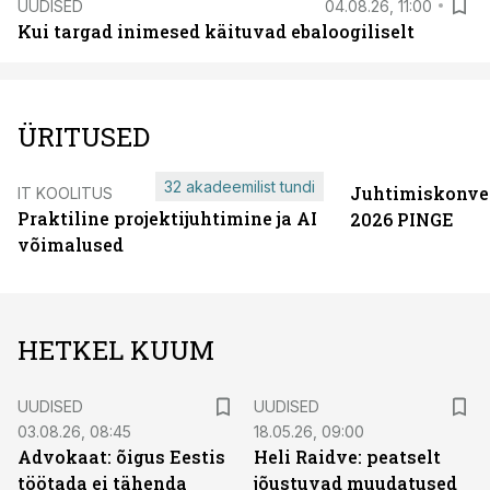
UUDISED
04.08.26, 11:00
Kui targad inimesed käituvad ebaloogiliselt
ÜRITUSED
32 akadeemilist tundi
Juhtimiskonve
IT KOOLITUS
Praktiline projektijuhtimine ja AI
2026 PINGE
võimalused
HETKEL KUUM
UUDISED
UUDISED
03.08.26, 08:45
18.05.26, 09:00
Advokaat: õigus Eestis
Heli Raidve: peatselt
töötada ei tähenda
jõustuvad muudatused