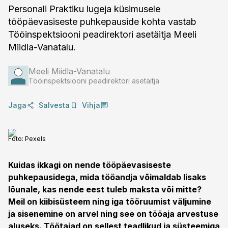
Personali Praktiku lugeja küsimusele
tööpäevasiseste puhkepauside kohta vastab
Tööinspektsiooni peadirektori asetäitja Meeli
Miidla-Vanatalu.
Meeli Miidla-Vanatalu
Tööinspektsiooni peadirektori asetäitja
Jaga
Salvesta
Vihja
Foto:
Pexels
Kuidas ikkagi on nende tööpäevasiseste
puhkepausidega, mida tööandja võimaldab lisaks
lõunale, kas nende eest tuleb maksta või mitte?
Meil on kiibisüsteem ning iga tööruumist väljumine
ja sisenemine on arvel ning see on tööaja arvestuse
aluseks. Töötajad on sellest teadlikud ja süsteemiga