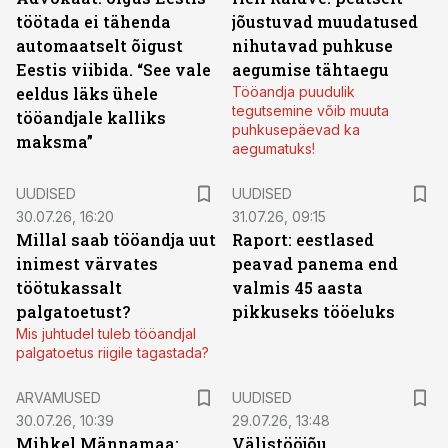
töötada ei tähenda
jõustuvad muudatused
automaatselt õigust
nihutavad puhkuse
Eestis viibida. “See vale
aegumise tähtaegu
eeldus läks ühele
Tööandja puudulik
tegutsemine võib muuta
tööandjale kalliks
puhkusepäevad ka
maksma”
aegumatuks!
UUDISED
UUDISED
30.07.26, 16:20
31.07.26, 09:15
Millal saab tööandja uut
Raport: eestlased
inimest värvates
peavad panema end
töötukassalt
valmis 45 aasta
palgatoetust?
pikkuseks tööeluks
Mis juhtudel tuleb tööandjal
palgatoetus riigile tagastada?
ARVAMUSED
UUDISED
30.07.26, 10:39
29.07.26, 13:48
Mihkel Männamaa:
Välistööjõu