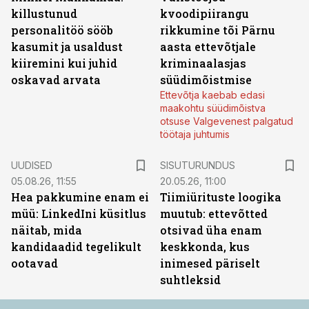
killustunud
kvoodipiirangu
personalitöö sööb
rikkumine tõi Pärnu
kasumit ja usaldust
aasta ettevõtjale
kiiremini kui juhid
kriminaalasjas
oskavad arvata
süüdimõistmise
Ettevõtja kaebab edasi
maakohtu süüdimõistva
otsuse Valgevenest palgatud
töötaja juhtumis
ST
UUDISED
SISUTURUNDUS
05.08.26, 11:55
20.05.26, 11:00
Hea pakkumine enam ei
Tiimiürituste loogika
müü: LinkedIni küsitlus
muutub: ettevõtted
näitab, mida
otsivad üha enam
kandidaadid tegelikult
keskkonda, kus
ootavad
inimesed päriselt
suhtleksid