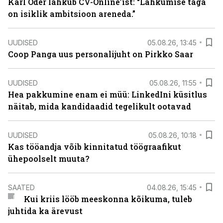
Karl Oder lahkub CV-Online’ist: “Lahkumise taga
on isiklik ambitsioon areneda.”
UUDISED
05.08.26, 13:45
Coop Panga uus personalijuht on Pirkko Saar
UUDISED
05.08.26, 11:55
Hea pakkumine enam ei müü: LinkedIni küsitlus
näitab, mida kandidaadid tegelikult ootavad
UUDISED
05.08.26, 10:18
Kas tööandja võib kinnitatud töögraafikut
ühepoolselt muuta?
SAATED
04.08.26, 15:45
Kui kriis lööb meeskonna kõikuma, tuleb
juhtida ka ärevust