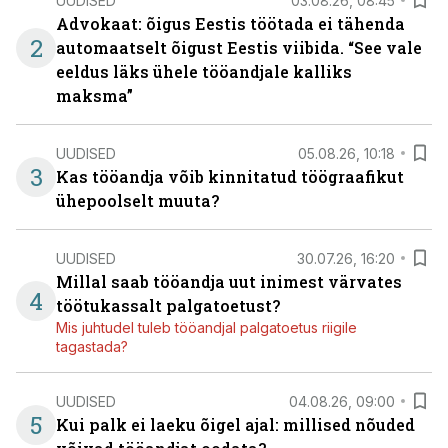
UUDISED
03.08.26, 08:45
Advokaat: õigus Eestis töötada ei tähenda
2
automaatselt õigust Eestis viibida. “See vale
eeldus läks ühele tööandjale kalliks
maksma”
UUDISED
05.08.26, 10:18
3
Kas tööandja võib kinnitatud töögraafikut
ühepoolselt muuta?
UUDISED
30.07.26, 16:20
Millal saab tööandja uut inimest värvates
4
töötukassalt palgatoetust?
Mis juhtudel tuleb tööandjal palgatoetus riigile
tagastada?
UUDISED
04.08.26, 09:00
5
Kui palk ei laeku õigel ajal: millised nõuded