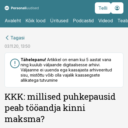
Telli
Avaleht
Kõik lood
Üritused
Podcastid
Videod
Teab
cebook
Tagasi
Twitter)
03.11.20, 13:50
kedIn
Tähelepanu!
Artikkel on enam kui 5 aastat vana
ning kuulub väljaande digitaalsesse arhiivi.
ail
Väljaanne ei uuenda ega kaasajasta arhiveeritud
sisu, mistõttu võib olla vajalik kaasaegsete
k
allikatega tutvumine
KKK: millised puhkepausid
peab tööandja kinni
maksma?