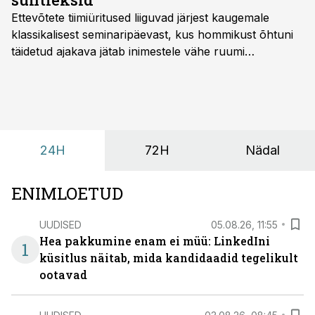
Ettevõtete tiimiüritused liiguvad järjest kaugemale
klassikalisest seminaripäevast, kus hommikust õhtuni
täidetud ajakava jätab inimestele vähe ruumi
omavaheliseks suhtluseks. Saates “Lõunapaus”
räägitakse, miks otsivad ettevõtted üha enam paikasid,
kus keskkond ise aitaks inimesed töörežiimist välja
tuua ning looks võimaluse rahulikumaks ja
sisulisemaks koosolemiseks.
24H
72H
Nädal
ENIMLOETUD
UUDISED
05.08.26, 11:55
Hea pakkumine enam ei müü: LinkedIni
1
küsitlus näitab, mida kandidaadid tegelikult
ootavad