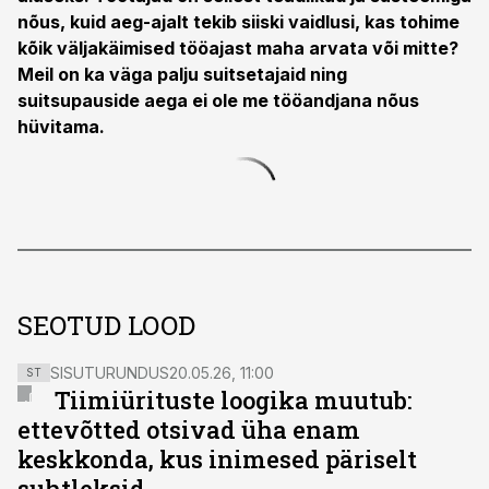
nõus, kuid aeg-ajalt tekib siiski vaidlusi, kas tohime
kõik väljakäimised tööajast maha arvata või mitte?
Meil on ka väga palju suitsetajaid ning
suitsupauside aega ei ole me tööandjana nõus
hüvitama.
SEOTUD LOOD
SISUTURUNDUS
20.05.26, 11:00
ST
Tiimiürituste loogika muutub:
ettevõtted otsivad üha enam
keskkonda, kus inimesed päriselt
suhtleksid