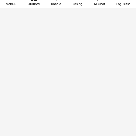
Menüü
Uudised
Raadio
Otsing
AI Chat
Logi sisse
Vana-Lõuna 39/1, 19094 Tallinn
(+372) 667 0111
personaliuudised@personaliuudised.ee
Telli
Reklaam
Firmast
Sisu kasutamisõigused
Ajakirjaniku
eetikakoodeks
Üldtingimused
Privaatsustingimused
Küpsiste poliitika
KKK
Eesti Meediaettevõtete
Eelistuste haldamine
Liit