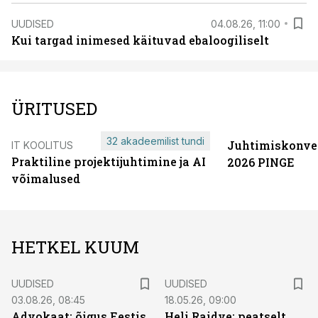
UUDISED
04.08.26, 11:00
Kui targad inimesed käituvad ebaloogiliselt
ÜRITUSED
32 akadeemilist tundi
Juhtimiskonve
IT KOOLITUS
Praktiline projektijuhtimine ja AI
2026 PINGE
võimalused
HETKEL KUUM
UUDISED
UUDISED
03.08.26, 08:45
18.05.26, 09:00
Advokaat: õigus Eestis
Heli Raidve: peatselt