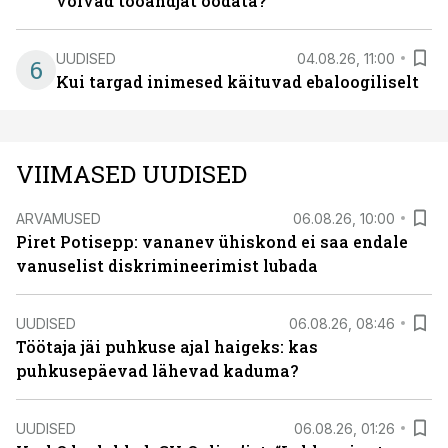
võivad tööandjat oodata?
UUDISED
04.08.26, 11:00
6
Kui targad inimesed käituvad ebaloogiliselt
VIIMASED UUDISED
ARVAMUSED
06.08.26, 10:00
Piret Potisepp: vananev ühiskond ei saa endale
vanuselist diskrimineerimist lubada
UUDISED
06.08.26, 08:46
Töötaja jäi puhkuse ajal haigeks: kas
puhkusepäevad lähevad kaduma?
UUDISED
06.08.26, 01:26