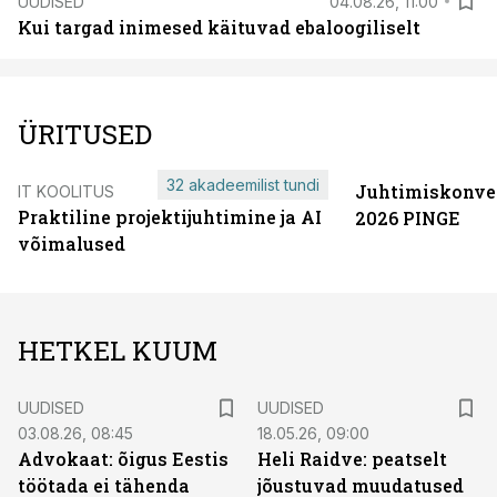
UUDISED
04.08.26, 11:00
Kui targad inimesed käituvad ebaloogiliselt
ÜRITUSED
32 akadeemilist tundi
Juhtimiskonve
IT KOOLITUS
Praktiline projektijuhtimine ja AI
2026 PINGE
võimalused
HETKEL KUUM
UUDISED
UUDISED
03.08.26, 08:45
18.05.26, 09:00
Advokaat: õigus Eestis
Heli Raidve: peatselt
töötada ei tähenda
jõustuvad muudatused