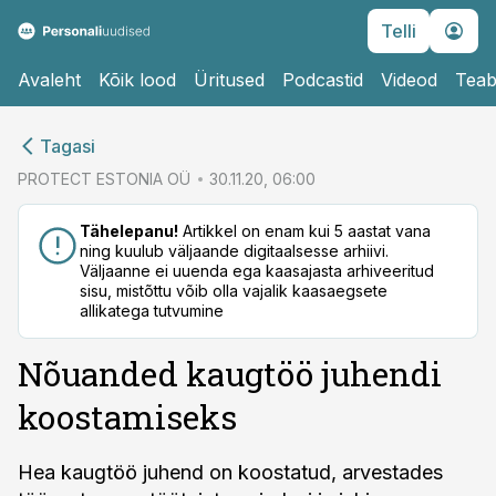
Telli
Avaleht
Kõik lood
Üritused
Podcastid
Videod
Teab
cebook
Tagasi
Twitter)
PROTECT ESTONIA OÜ
30.11.20, 06:00
kedIn
Tähelepanu!
Artikkel on enam kui 5 aastat vana
ning kuulub väljaande digitaalsesse arhiivi.
ail
Väljaanne ei uuenda ega kaasajasta arhiveeritud
sisu, mistõttu võib olla vajalik kaasaegsete
k
allikatega tutvumine
Nõuanded kaugtöö juhendi
koostamiseks
Hea kaugtöö juhend on koostatud, arvestades