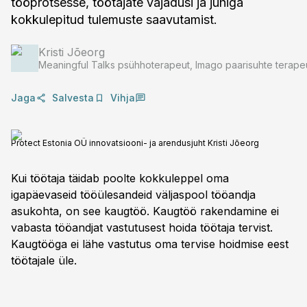
tööprotsesse, töötajate vajadusi ja juhiga
kokkulepitud tulemuste saavutamist.
Kristi Jõeorg
Meaningful Talks psühhoterapeut, Imago paarisuhte terape
Jaga
Salvesta
Vihja
Protect Estonia OÜ innovatsiooni- ja arendusjuht Kristi Jõeorg
Kui töötaja täidab poolte kokkuleppel oma
igapäevaseid tööülesandeid väljaspool tööandja
asukohta, on see kaugtöö. Kaugtöö rakendamine ei
vabasta tööandjat vastutusest hoida töötaja tervist.
Kaugtööga ei lähe vastutus oma tervise hoidmise eest
töötajale üle.