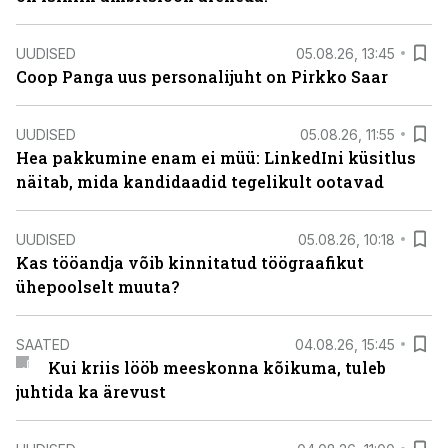
UUDISED
05.08.26, 13:45
Coop Panga uus personalijuht on Pirkko Saar
UUDISED
05.08.26, 11:55
Hea pakkumine enam ei müü: LinkedIni küsitlus
näitab, mida kandidaadid tegelikult ootavad
UUDISED
05.08.26, 10:18
Kas tööandja võib kinnitatud töögraafikut
ühepoolselt muuta?
SAATED
04.08.26, 15:45
Kui kriis lööb meeskonna kõikuma, tuleb
juhtida ka ärevust