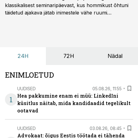
klassikalisest seminaripäevast, kus hommikust õhtuni
täidetud ajakava jätab inimestele vähe ruumi
omavaheliseks suhtluseks. Saates “Lõunapaus”
räägitakse, miks otsivad ettevõtted üha enam paikasid,
kus keskkond ise aitaks inimesed töörežiimist välja
tuua ning looks võimaluse rahulikumaks ja
sisulisemaks koosolemiseks.
24H
72H
Nädal
ENIMLOETUD
UUDISED
05.08.26, 11:55
Hea pakkumine enam ei müü: LinkedIni
1
küsitlus näitab, mida kandidaadid tegelikult
ootavad
UUDISED
03.08.26, 08:45
Advokaat: õigus Eestis töötada ei tähenda