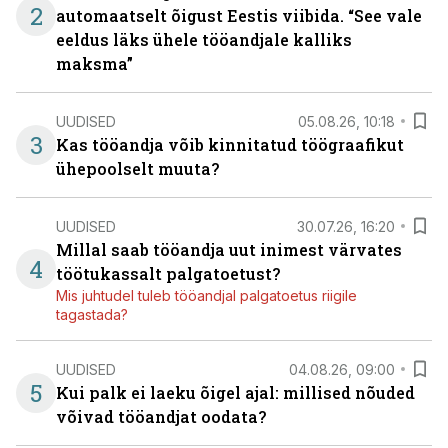
2
automaatselt õigust Eestis viibida. “See vale
eeldus läks ühele tööandjale kalliks
maksma”
UUDISED
05.08.26, 10:18
3
Kas tööandja võib kinnitatud töögraafikut
ühepoolselt muuta?
UUDISED
30.07.26, 16:20
Millal saab tööandja uut inimest värvates
4
töötukassalt palgatoetust?
Mis juhtudel tuleb tööandjal palgatoetus riigile
tagastada?
UUDISED
04.08.26, 09:00
5
Kui palk ei laeku õigel ajal: millised nõuded
võivad tööandjat oodata?