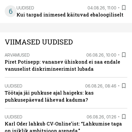
UUDISED
04.08.26, 11:00
6
Kui targad inimesed käituvad ebaloogiliselt
VIIMASED UUDISED
ARVAMUSED
06.08.26, 10:00
Piret Potisepp: vananev ühiskond ei saa endale
vanuselist diskrimineerimist lubada
UUDISED
06.08.26, 08:46
Töötaja jäi puhkuse ajal haigeks: kas
puhkusepäevad lähevad kaduma?
UUDISED
06.08.26, 01:26
Karl Oder lahkub CV-Online’ist: “Lahkumise taga
on isiklik ambitsioon areneda.”