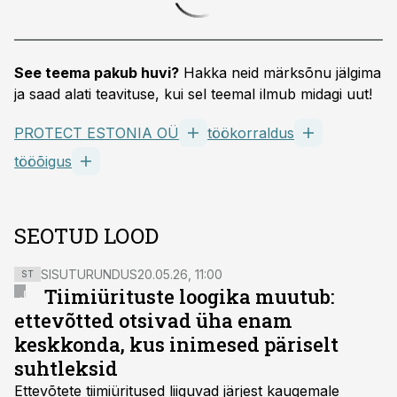
See teema pakub huvi?
Hakka neid märksõnu jälgima
ja saad alati teavituse, kui sel teemal ilmub midagi uut!
PROTECT ESTONIA OÜ
töökorraldus
tööõigus
SEOTUD LOOD
SISUTURUNDUS
20.05.26, 11:00
ST
Tiimiürituste loogika muutub:
ettevõtted otsivad üha enam
keskkonda, kus inimesed päriselt
suhtleksid
Ettevõtete tiimiüritused liiguvad järjest kaugemale