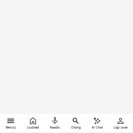
Menüü
Uudised
Raadio
Otsing
AI Chat
Logi sisse