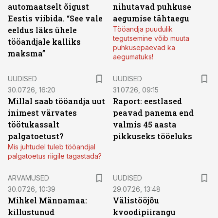
automaatselt õigust
nihutavad puhkuse
Eestis viibida. “See vale
aegumise tähtaegu
eeldus läks ühele
Tööandja puudulik
tegutsemine võib muuta
tööandjale kalliks
puhkusepäevad ka
maksma”
aegumatuks!
UUDISED
UUDISED
30.07.26, 16:20
31.07.26, 09:15
Millal saab tööandja uut
Raport: eestlased
inimest värvates
peavad panema end
töötukassalt
valmis 45 aasta
palgatoetust?
pikkuseks tööeluks
Mis juhtudel tuleb tööandjal
palgatoetus riigile tagastada?
ARVAMUSED
UUDISED
30.07.26, 10:39
29.07.26, 13:48
Mihkel Männamaa:
Välistööjõu
killustunud
kvoodipiirangu