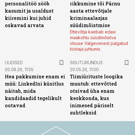
personalitöö sööb
rikkumine tõi Pärnu
kasumit ja usaldust
aasta ettevõtjale
kiiremini kui juhid
kriminaalasjas
oskavad arvata
süüdimõistmise
Ettevõtja kaebab edasi
maakohtu süüdimõistva
otsuse Valgevenest palgatud
töötaja juhtumis
ST
UUDISED
SISUTURUNDUS
05.08.26, 11:55
20.05.26, 11:00
Hea pakkumine enam ei
Tiimiürituste loogika
müü: LinkedIni küsitlus
muutub: ettevõtted
näitab, mida
otsivad üha enam
kandidaadid tegelikult
keskkonda, kus
ootavad
inimesed päriselt
suhtleksid