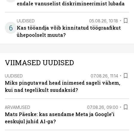
endale vanuselist diskrimineerimist lubada
UUDISED
05.08.26, 10:18
6
Kas tööandja võib kinnitatud töögraafikut
ühepoolselt muuta?
VIIMASED UUDISED
UUDISED
07.08.26, 11:14
Miks pingutavad head inimesed sageli vähem,
kui nad tegelikult suudaksid?
ARVAMUSED
07.08.26, 09:00
Mats Päeske: kas asendame Meta ja Google’i
eeskujul juhid AI-ga?