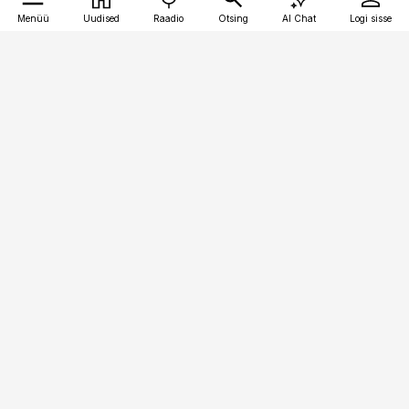
Menüü
Uudised
Raadio
Otsing
AI Chat
Logi sisse
Vana-Lõuna 39/1, 19094 Tallinn
(+372) 667 0111
personaliuudised@personaliuudised.ee
Telli
Reklaam
Firmast
Sisu kasutamisõigused
Ajakirjaniku
eetikakoodeks
Üldtingimused
Privaatsustingimused
Küpsiste poliitika
KKK
Eesti Meediaettevõtete
Eelistuste haldamine
Liit