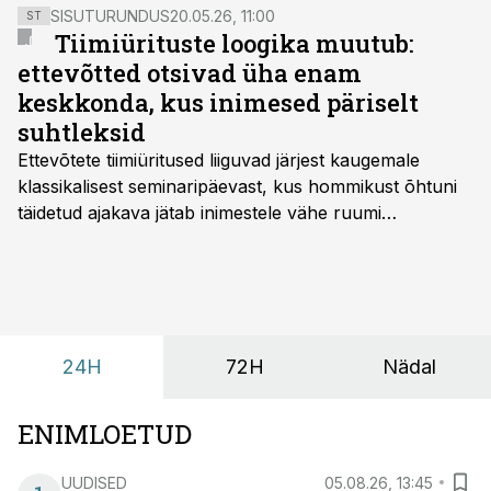
SISUTURUNDUS
20.05.26, 11:00
ST
Tiimiürituste loogika muutub:
ettevõtted otsivad üha enam
keskkonda, kus inimesed päriselt
suhtleksid
Ettevõtete tiimiüritused liiguvad järjest kaugemale
klassikalisest seminaripäevast, kus hommikust õhtuni
täidetud ajakava jätab inimestele vähe ruumi
omavaheliseks suhtluseks. Saates “Lõunapaus”
räägitakse, miks otsivad ettevõtted üha enam paikasid,
kus keskkond ise aitaks inimesed töörežiimist välja
tuua ning looks võimaluse rahulikumaks ja
sisulisemaks koosolemiseks.
24H
72H
Nädal
ENIMLOETUD
UUDISED
05.08.26, 13:45