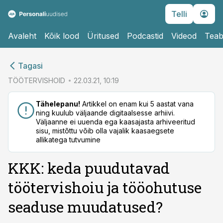
Telli
Avaleht
Kõik lood
Üritused
Podcastid
Videod
Teab
cebook
Tagasi
Twitter)
TÖÖTERVISHOID
22.03.21, 10:19
kedIn
Tähelepanu!
Artikkel on enam kui 5 aastat vana
ning kuulub väljaande digitaalsesse arhiivi.
ail
Väljaanne ei uuenda ega kaasajasta arhiveeritud
sisu, mistõttu võib olla vajalik kaasaegsete
k
allikatega tutvumine
KKK: keda puudutavad
töötervishoiu ja tööohutuse
seaduse muudatused?