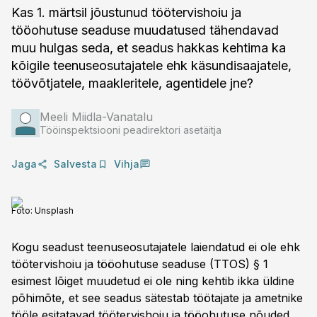
Kas 1. märtsil jõustunud töötervishoiu ja
tööohutuse seaduse muudatused tähendavad
muu hulgas seda, et seadus hakkas kehtima ka
kõigile teenuseosutajatele ehk käsundisaajatele,
töövõtjatele, maakleritele, agentidele jne?
Meeli Miidla-Vanatalu
Tööinspektsiooni peadirektori asetäitja
Jaga
Salvesta
Vihja
Foto:
Unsplash
Kogu seadust teenuseosutajatele laiendatud ei ole ehk
töötervishoiu ja tööohutuse seaduse (TTOS) § 1
esimest lõiget muudetud ei ole ning kehtib ikka üldine
põhimõte, et see seadus sätestab töötajate ja ametnike
tööle esitatavad töötervishoiu ja tööohutuse nõuded,