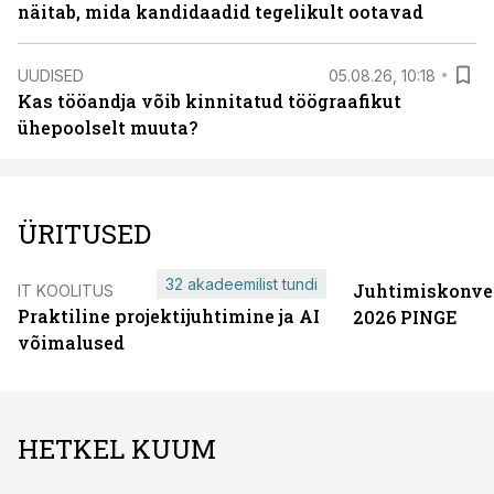
näitab, mida kandidaadid tegelikult ootavad
UUDISED
05.08.26, 10:18
Kas tööandja võib kinnitatud töögraafikut
ühepoolselt muuta?
ÜRITUSED
32 akadeemilist tundi
Juhtimiskonve
IT KOOLITUS
Praktiline projektijuhtimine ja AI
2026 PINGE
võimalused
HETKEL KUUM