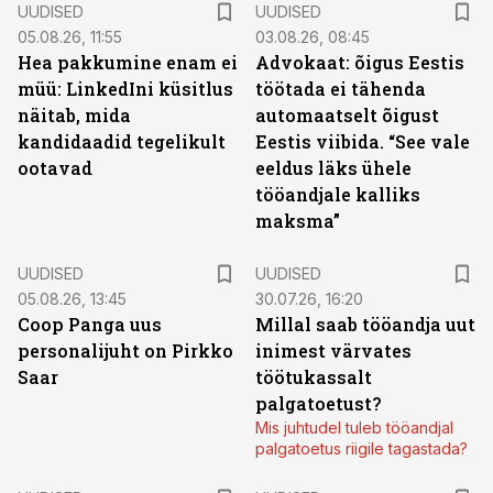
UUDISED
UUDISED
05.08.26, 11:55
03.08.26, 08:45
Hea pakkumine enam ei
Advokaat: õigus Eestis
müü: LinkedIni küsitlus
töötada ei tähenda
näitab, mida
automaatselt õigust
kandidaadid tegelikult
Eestis viibida. “See vale
ootavad
eeldus läks ühele
tööandjale kalliks
maksma”
UUDISED
UUDISED
05.08.26, 13:45
30.07.26, 16:20
Coop Panga uus
Millal saab tööandja uut
personalijuht on Pirkko
inimest värvates
Saar
töötukassalt
palgatoetust?
Mis juhtudel tuleb tööandjal
palgatoetus riigile tagastada?