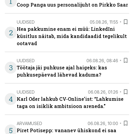
1
Coop Panga uus personalijuht on Pirkko Saar
UUDISED
05.08.26, 11:55
Hea pakkumine enam ei müü: LinkedIni
2
küsitlus näitab, mida kandidaadid tegelikult
ootavad
UUDISED
06.08.26, 08:46
3
Töötaja jäi puhkuse ajal haigeks: kas
puhkusepäevad lähevad kaduma?
UUDISED
06.08.26, 01:26
4
Karl Oder lahkub CV-Online’ist: “Lahkumise
taga on isiklik ambitsioon areneda.”
ARVAMUSED
06.08.26, 10:00
5
Piret Potisepp: vananev ühiskond ei saa