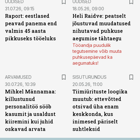
UUDISED
UUDISED
31.07.26, 09:15
18.05.26, 09:00
Raport: eestlased
Heli Raidve: peatselt
peavad panema end
jõustuvad muudatused
valmis 45 aasta
nihutavad puhkuse
pikkuseks tööeluks
aegumise tähtaegu
Tööandja puudulik
tegutsemine võib muuta
puhkusepäevad ka
aegumatuks!
ST
ARVAMUSED
SISUTURUNDUS
30.07.26, 10:39
20.05.26, 11:00
Mihkel Männamaa:
Tiimiürituste loogika
killustunud
muutub: ettevõtted
personalitöö sööb
otsivad üha enam
kasumit ja usaldust
keskkonda, kus
kiiremini kui juhid
inimesed päriselt
oskavad arvata
suhtleksid