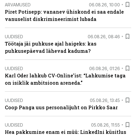
ARVAMUSED
06.08.26, 10:00
Piret Potisepp: vananev ühiskond ei saa endale
vanuselist diskrimineerimist lubada
UUDISED
06.08.26, 08:46
Töötaja jäi puhkuse ajal haigeks: kas
puhkusepäevad lähevad kaduma?
UUDISED
06.08.26, 01:26
Karl Oder lahkub CV-Online’ist: “Lahkumise taga
on isiklik ambitsioon areneda.”
UUDISED
05.08.26, 13:45
Coop Panga uus personalijuht on Pirkko Saar
UUDISED
05.08.26, 11:55
Hea pakkumine enam ei müü: LinkedIni küsitlus