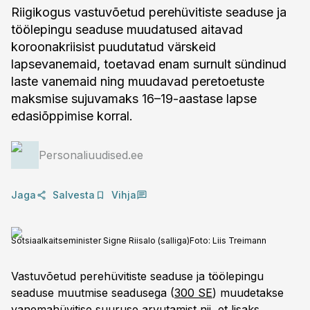
Riigikogus vastuvõetud perehüvitiste seaduse ja
töölepingu seaduse muudatused aitavad
koroonakriisist puudutatud värskeid
lapsevanemaid, toetavad enam surnult sündinud
laste vanemaid ning muudavad peretoetuste
maksmise sujuvamaks 16–19-aastase lapse
edasiõppimise korral.
Personaliuudised.ee
Jaga
Salvesta
Vihja
Sotsiaalkaitseminister Signe Riisalo (salliga)
Foto:
Liis Treimann
Vastuvõetud perehüvitiste seaduse ja töölepingu
seaduse muutmise seadusega (
300 SE
) muudetakse
vanemahüvitise suuruse arvutamist nii, et lisaks