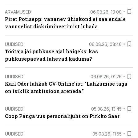
ARVAMUSED
06.08.26, 10:00
Piret Potisepp: vananev ühiskond ei saa endale
vanuselist diskrimineerimist lubada
UUDISED
06.08.26, 08:46
Töötaja jäi puhkuse ajal haigeks: kas
puhkusepäevad lähevad kaduma?
UUDISED
06.08.26, 01:26
Karl Oder lahkub CV-Online’ist: “Lahkumise taga
on isiklik ambitsioon areneda.”
UUDISED
05.08.26, 13:45
Coop Panga uus personalijuht on Pirkko Saar
UUDISED
05.08.26, 11:55