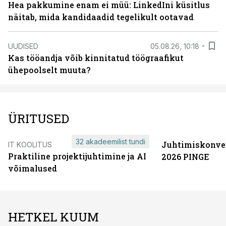
Hea pakkumine enam ei müü: LinkedIni küsitlus
näitab, mida kandidaadid tegelikult ootavad
UUDISED
05.08.26, 10:18
Kas tööandja võib kinnitatud töögraafikut
ühepoolselt muuta?
ÜRITUSED
32 akadeemilist tundi
Juhtimiskonve
IT KOOLITUS
Praktiline projektijuhtimine ja AI
2026 PINGE
võimalused
HETKEL KUUM