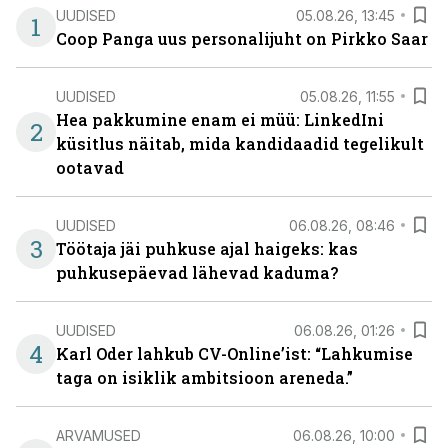
UUDISED
05.08.26, 13:45
1
Coop Panga uus personalijuht on Pirkko Saar
UUDISED
05.08.26, 11:55
Hea pakkumine enam ei müü: LinkedIni
2
küsitlus näitab, mida kandidaadid tegelikult
ootavad
UUDISED
06.08.26, 08:46
3
Töötaja jäi puhkuse ajal haigeks: kas
puhkusepäevad lähevad kaduma?
UUDISED
06.08.26, 01:26
4
Karl Oder lahkub CV-Online’ist: “Lahkumise
taga on isiklik ambitsioon areneda.”
ARVAMUSED
06.08.26, 10:00