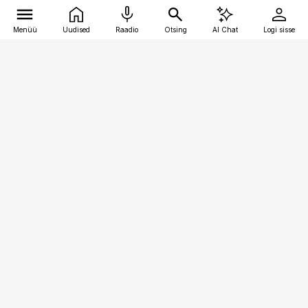
Menüü
Uudised
Raadio
Otsing
AI Chat
Logi sisse
Vana-Lõuna 39/1, 19094 Tallinn
(+372) 667 0111
personaliuudised@personaliuudised.ee
Telli
Reklaam
Firmast
Sisu kasutamisõigused
Ajakirjaniku
eetikakoodeks
Üldtingimused
Privaatsustingimused
Küpsiste poliitika
KKK
Eesti Meediaettevõtete
Eelistuste haldamine
Liit