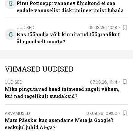
5
Piret Potisepp: vananev ühiskond ei saa
endale vanuselist diskrimineerimist lubada
UUDISED
05.08.26, 10:18
6
Kas tööandja võib kinnitatud töögraafikut
ühepoolselt muuta?
VIIMASED UUDISED
UUDISED
07.08.26, 11:14
Miks pingutavad head inimesed sageli vähem,
kui nad tegelikult suudaksid?
ARVAMUSED
07.08.26, 09:00
Mats Päeske: kas asendame Meta ja Google’i
eeskujul juhid AI-ga?