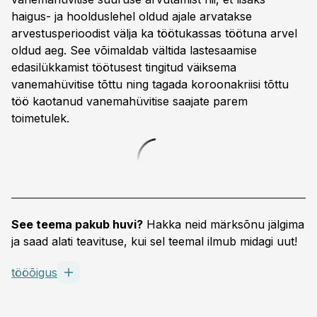
haigus- ja hoolduslehel oldud ajale arvatakse
arvestusperioodist välja ka töötukassas töötuna arvel
oldud aeg. See võimaldab vältida lastesaamise
edasilükkamist töötusest tingitud väiksema
vanemahüvitise tõttu ning tagada koroonakriisi tõttu
töö kaotanud vanemahüvitise saajate parem
toimetulek.
See teema pakub huvi?
Hakka neid märksõnu jälgima
ja saad alati teavituse, kui sel teemal ilmub midagi uut!
tööõigus