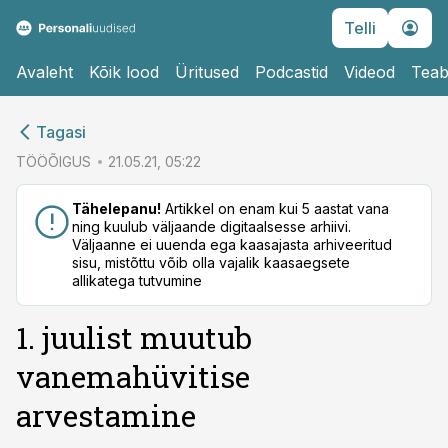
Telli
Avaleht
Kõik lood
Üritused
Podcastid
Videod
Teab
cebook
Tagasi
Twitter)
TÖÖÕIGUS
21.05.21, 05:22
kedIn
Tähelepanu!
Artikkel on enam kui 5 aastat vana
ning kuulub väljaande digitaalsesse arhiivi.
ail
Väljaanne ei uuenda ega kaasajasta arhiveeritud
sisu, mistõttu võib olla vajalik kaasaegsete
k
allikatega tutvumine
1. juulist muutub
vanemahüvitise
arvestamine