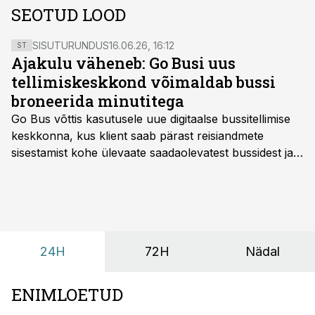
SEOTUD LOOD
SISUTURUNDUS
16.06.26, 16:12
ST
Ajakulu väheneb: Go Busi uus
tellimiskeskkond võimaldab bussi
broneerida minutitega
Go Bus võttis kasutusele uue digitaalse bussitellimise
keskkonna, kus klient saab pärast reisiandmete
sisestamist kohe ülevaate saadaolevatest bussidest ja
esialgsest hinnast. Nii saab transpordi planeerimisega
kiiresti edasi liikuda hinnapakkumist ootamata.
24H
72H
Nädal
ENIMLOETUD