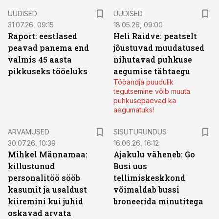
UUDISED
UUDISED
31.07.26, 09:15
18.05.26, 09:00
Raport: eestlased
Heli Raidve: peatselt
peavad panema end
jõustuvad muudatused
valmis 45 aasta
nihutavad puhkuse
pikkuseks tööeluks
aegumise tähtaegu
Tööandja puudulik
tegutsemine võib muuta
puhkusepäevad ka
aegumatuks!
ST
ARVAMUSED
SISUTURUNDUS
30.07.26, 10:39
16.06.26, 16:12
Mihkel Männamaa:
Ajakulu väheneb: Go
killustunud
Busi uus
personalitöö sööb
tellimiskeskkond
kasumit ja usaldust
võimaldab bussi
kiiremini kui juhid
broneerida minutitega
oskavad arvata