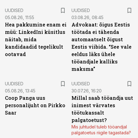
UUDISED
UUDISED
05.08.26, 11:55
03.08.26, 08:45
Hea pakkumine enam ei
Advokaat: õigus Eestis
müü: LinkedIni küsitlus
töötada ei tähenda
näitab, mida
automaatselt õigust
kandidaadid tegelikult
Eestis viibida. “See vale
ootavad
eeldus läks ühele
tööandjale kalliks
maksma”
UUDISED
UUDISED
05.08.26, 13:45
30.07.26, 16:20
Coop Panga uus
Millal saab tööandja uut
personalijuht on Pirkko
inimest värvates
Saar
töötukassalt
palgatoetust?
Mis juhtudel tuleb tööandjal
palgatoetus riigile tagastada?