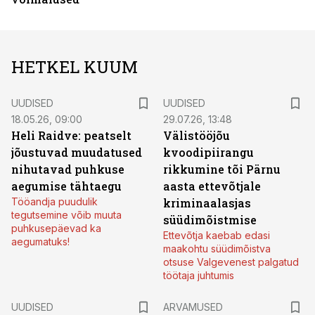
HETKEL KUUM
UUDISED
UUDISED
18.05.26, 09:00
29.07.26, 13:48
Heli Raidve: peatselt
Välistööjõu
jõustuvad muudatused
kvoodipiirangu
nihutavad puhkuse
rikkumine tõi Pärnu
aegumise tähtaegu
aasta ettevõtjale
Tööandja puudulik
kriminaalasjas
tegutsemine võib muuta
süüdimõistmise
puhkusepäevad ka
Ettevõtja kaebab edasi
aegumatuks!
maakohtu süüdimõistva
otsuse Valgevenest palgatud
töötaja juhtumis
UUDISED
ARVAMUSED