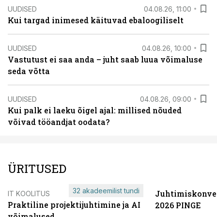
UUDISED
04.08.26, 11:00
Kui targad inimesed käituvad ebaloogiliselt
UUDISED
04.08.26, 10:00
Vastutust ei saa anda – juht saab luua võimaluse
seda võtta
UUDISED
04.08.26, 09:00
Kui palk ei laeku õigel ajal: millised nõuded
võivad tööandjat oodata?
ÜRITUSED
32 akadeemilist tundi
Juhtimiskonve
IT KOOLITUS
Praktiline projektijuhtimine ja AI
2026 PINGE
võimalused