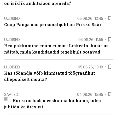
on isiklik ambitsioon areneda.”
UUDISED
05.08.26, 13:45
Coop Panga uus personalijuht on Pirkko Saar
UUDISED
05.08.26, 11:55
Hea pakkumine enam ei müü: LinkedIni küsitlus
näitab, mida kandidaadid tegelikult ootavad
UUDISED
05.08.26, 10:18
Kas tööandja võib kinnitatud töögraafikut
ühepoolselt muuta?
SAATED
04.08.26, 15:45
Kui kriis lööb meeskonna kõikuma, tuleb
juhtida ka ärevust