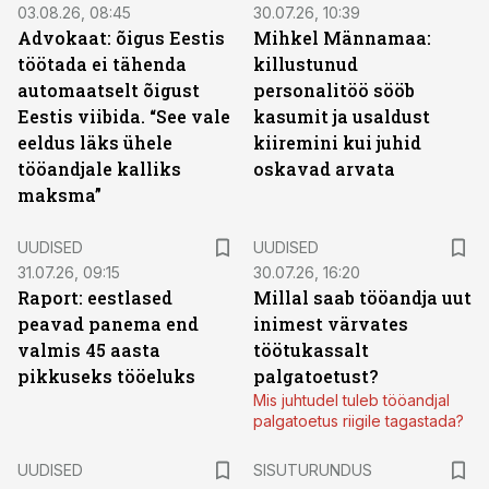
03.08.26, 08:45
30.07.26, 10:39
Advokaat: õigus Eestis
Mihkel Männamaa:
töötada ei tähenda
killustunud
automaatselt õigust
personalitöö sööb
Eestis viibida. “See vale
kasumit ja usaldust
eeldus läks ühele
kiiremini kui juhid
tööandjale kalliks
oskavad arvata
maksma”
UUDISED
UUDISED
31.07.26, 09:15
30.07.26, 16:20
Raport: eestlased
Millal saab tööandja uut
peavad panema end
inimest värvates
valmis 45 aasta
töötukassalt
pikkuseks tööeluks
palgatoetust?
Mis juhtudel tuleb tööandjal
palgatoetus riigile tagastada?
ST
UUDISED
SISUTURUNDUS