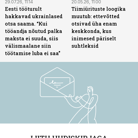
29.07.26, 11:14
20.05.26, 11:00
Eesti tööturult
Tiimiürituste loogika
hakkavad ukrainlased
muutub: ettevõtted
otsa saama. “Kui
otsivad üha enam
tööandja nõutud palka
keskkonda, kus
maksta ei suuda, siis
inimesed päriselt
välismaalane siin
suhtleksid
töötamise luba ei saa”