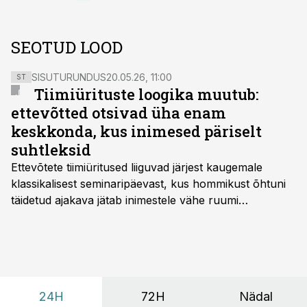
SEOTUD LOOD
SISUTURUNDUS
20.05.26, 11:00
ST
Tiimiürituste loogika muutub:
ettevõtted otsivad üha enam
keskkonda, kus inimesed päriselt
suhtleksid
Ettevõtete tiimiüritused liiguvad järjest kaugemale
klassikalisest seminaripäevast, kus hommikust õhtuni
täidetud ajakava jätab inimestele vähe ruumi
omavaheliseks suhtluseks. Saates “Lõunapaus”
räägitakse, miks otsivad ettevõtted üha enam paikasid,
kus keskkond ise aitaks inimesed töörežiimist välja
tuua ning looks võimaluse rahulikumaks ja
sisulisemaks koosolemiseks.
24H
72H
Nädal