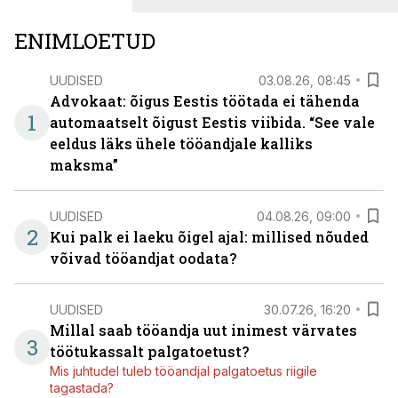
ENIMLOETUD
UUDISED
03.08.26, 08:45
Advokaat: õigus Eestis töötada ei tähenda
1
automaatselt õigust Eestis viibida. “See vale
eeldus läks ühele tööandjale kalliks
maksma”
UUDISED
04.08.26, 09:00
2
Kui palk ei laeku õigel ajal: millised nõuded
võivad tööandjat oodata?
UUDISED
30.07.26, 16:20
Millal saab tööandja uut inimest värvates
3
töötukassalt palgatoetust?
Mis juhtudel tuleb tööandjal palgatoetus riigile
tagastada?