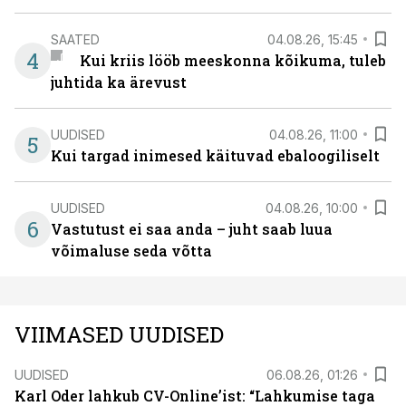
SAATED
04.08.26, 15:45
4
Kui kriis lööb meeskonna kõikuma, tuleb
juhtida ka ärevust
UUDISED
04.08.26, 11:00
5
Kui targad inimesed käituvad ebaloogiliselt
UUDISED
04.08.26, 10:00
6
Vastutust ei saa anda – juht saab luua
võimaluse seda võtta
VIIMASED UUDISED
UUDISED
06.08.26, 01:26
Karl Oder lahkub CV-Online’ist: “Lahkumise taga