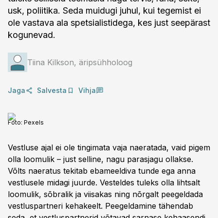
usk, poliitika. Seda muidugi juhul, kui tegemist ei
ole vastava ala spetsialistidega, kes just seepärast
kogunevad.
Tiina Kilkson, äripsühholoog
Jaga
Salvesta
Vihja
Foto:
Pexels
Vestluse ajal ei ole tingimata vaja naeratada, vaid pigem
olla loomulik – just selline, nagu parasjagu ollakse.
Võlts naeratus tekitab ebameeldiva tunde ega anna
vestlusele midagi juurde. Vesteldes tuleks olla lihtsalt
loomulik, sõbralik ja viisakas ning nõrgalt peegeldada
vestluspartneri kehakeelt. Peegeldamine tähendab
seda, et vestluspartnerid võtavad sarnase kehaasendi.