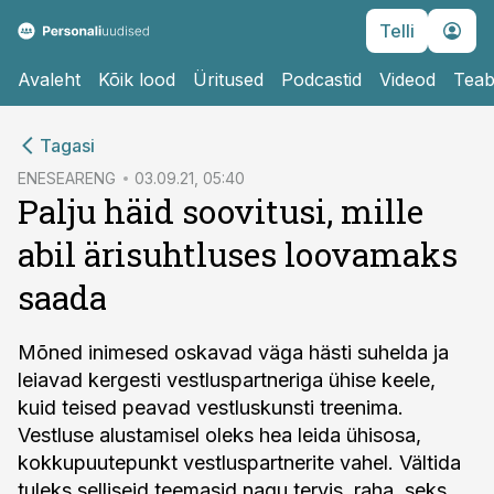
Telli
Avaleht
Kõik lood
Üritused
Podcastid
Videod
Teab
cebook
Tagasi
Twitter)
ENESEARENG
03.09.21, 05:40
Palju häid soovitusi, mille
kedIn
abil ärisuhtluses loovamaks
ail
saada
k
Mõned inimesed oskavad väga hästi suhelda ja
leiavad kergesti vestluspartneriga ühise keele,
kuid teised peavad vestluskunsti treenima.
Vestluse alustamisel oleks hea leida ühisosa,
kokkupuutepunkt vestluspartnerite vahel. Vältida
tuleks selliseid teemasid nagu tervis, raha, seks,