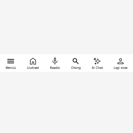
Menüü
Uudised
Raadio
Otsing
AI Chat
Logi sisse
Vana-Lõuna 39/1, 19094 Tallinn
(+372) 667 0111
personaliuudised@personaliuudised.ee
Telli
Reklaam