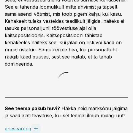
See ei tähenda loomulikult mitte ahvimist ja täpselt
sama asendi võtmist, mis toob pigem kahju kui kasu.
Kehakeelt tuleks vesteldes teadlikult jälgida, näiteks ei
tasuks personalijuhil töövestluse ajal olla
kaitsepositsioonis. Kaitsepositsiooni tähistab
kehakeeles näiteks see, kui jalad on risti või käed on
rinnal ristatud. Samuti ei ole hea, kui personalijuht
räägib käed puusas, sest see näitab, et ta tahab
domineerida.
See teema pakub huvi?
Hakka neid märksõnu jälgima
ja saad alati teavituse, kui sel teemal ilmub midagi uut!
eneseareng