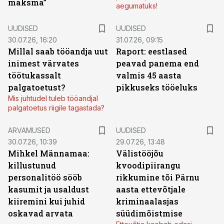
maksma”
aegumatuks!
UUDISED
UUDISED
30.07.26, 16:20
31.07.26, 09:15
Millal saab tööandja uut
Raport: eestlased
inimest värvates
peavad panema end
töötukassalt
valmis 45 aasta
palgatoetust?
pikkuseks tööeluks
Mis juhtudel tuleb tööandjal
palgatoetus riigile tagastada?
ARVAMUSED
UUDISED
30.07.26, 10:39
29.07.26, 13:48
Mihkel Männamaa:
Välistööjõu
killustunud
kvoodipiirangu
personalitöö sööb
rikkumine tõi Pärnu
kasumit ja usaldust
aasta ettevõtjale
kiiremini kui juhid
kriminaalasjas
oskavad arvata
süüdimõistmise