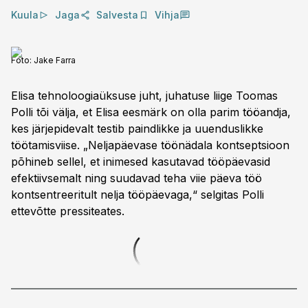
Kuula
Jaga
Salvesta
Vihja
Foto:
Jake Farra
Elisa tehnoloogiaüksuse juht, juhatuse liige Toomas
Polli tõi välja, et Elisa eesmärk on olla parim tööandja,
kes järjepidevalt testib paindlikke ja uuenduslikke
töötamisviise. „Neljapäevase töönädala kontseptsioon
põhineb sellel, et inimesed kasutavad tööpäevasid
efektiivsemalt ning suudavad teha viie päeva töö
kontsentreeritult nelja tööpäevaga,“ selgitas Polli
ettevõtte pressiteates.