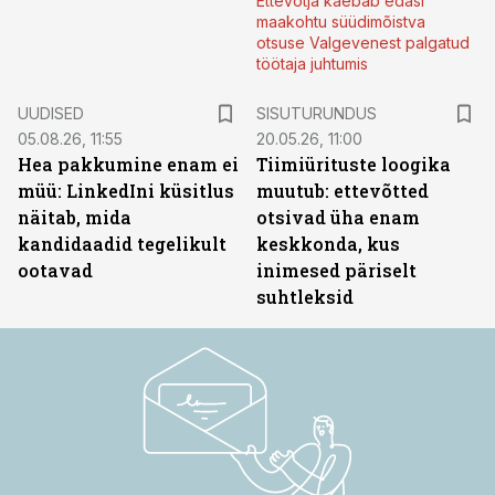
Ettevõtja kaebab edasi
maakohtu süüdimõistva
otsuse Valgevenest palgatud
töötaja juhtumis
ST
UUDISED
SISUTURUNDUS
05.08.26, 11:55
20.05.26, 11:00
Hea pakkumine enam ei
Tiimiürituste loogika
müü: LinkedIni küsitlus
muutub: ettevõtted
näitab, mida
otsivad üha enam
kandidaadid tegelikult
keskkonda, kus
ootavad
inimesed päriselt
suhtleksid