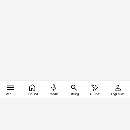
Menüü
Uudised
Raadio
Otsing
AI Chat
Logi sisse
Vana-Lõuna 39/1, 19094 Tallinn
(+372) 667 0111