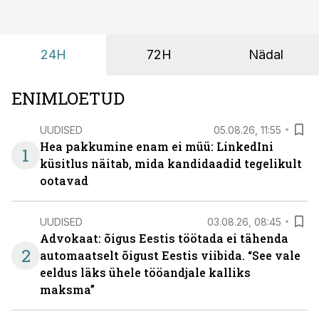
kus keskkond ise aitaks inimesed töörežiimist välja
tuua ning looks võimaluse rahulikumaks ja
sisulisemaks koosolemiseks.
24H
72H
Nädal
ENIMLOETUD
UUDISED
05.08.26, 11:55
Hea pakkumine enam ei müü: LinkedIni
1
küsitlus näitab, mida kandidaadid tegelikult
ootavad
UUDISED
03.08.26, 08:45
Advokaat: õigus Eestis töötada ei tähenda
2
automaatselt õigust Eestis viibida. “See vale
eeldus läks ühele tööandjale kalliks
maksma”