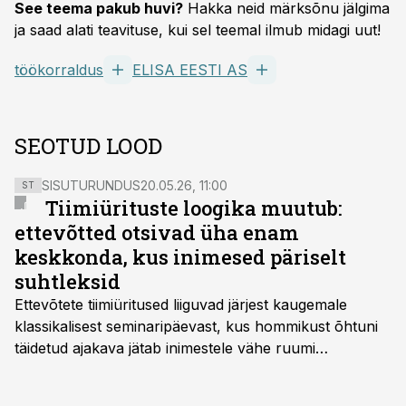
See teema pakub huvi?
Hakka neid märksõnu jälgima
ja saad alati teavituse, kui sel teemal ilmub midagi uut!
töökorraldus
ELISA EESTI AS
SEOTUD LOOD
SISUTURUNDUS
20.05.26, 11:00
ST
Tiimiürituste loogika muutub:
ettevõtted otsivad üha enam
keskkonda, kus inimesed päriselt
suhtleksid
Ettevõtete tiimiüritused liiguvad järjest kaugemale
klassikalisest seminaripäevast, kus hommikust õhtuni
täidetud ajakava jätab inimestele vähe ruumi
omavaheliseks suhtluseks. Saates “Lõunapaus”
räägitakse, miks otsivad ettevõtted üha enam paikasid,