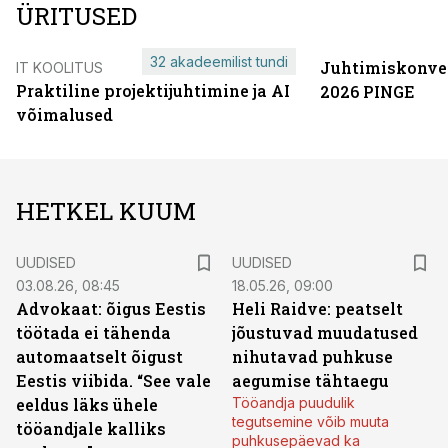
ÜRITUSED
32 akadeemilist tundi
Juhtimiskonve
IT KOOLITUS
Praktiline projektijuhtimine ja AI
2026 PINGE
võimalused
HETKEL KUUM
UUDISED
UUDISED
03.08.26, 08:45
18.05.26, 09:00
Advokaat: õigus Eestis
Heli Raidve: peatselt
töötada ei tähenda
jõustuvad muudatused
automaatselt õigust
nihutavad puhkuse
Eestis viibida. “See vale
aegumise tähtaegu
eeldus läks ühele
Tööandja puudulik
tegutsemine võib muuta
tööandjale kalliks
puhkusepäevad ka