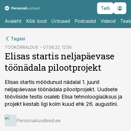
Telli
Avaleht
Kõik lood
Üritused
Podcastid
Videod
Teab
cebook
Tagasi
Twitter)
TÖÖKORRALDUS
07.06.22, 12:56
Elisas startis neljapäevase
kedIn
töönädala pilootprojekt
ail
k
Elisas startis möödunud nädalal 1. juunil
neljapäevase töönädala pilootprojekt. Uudsete
tööviiside testis osaleb Elisa tehnoloogiaüksus ja
projekt kestab ligi kolm kuud ehk 26. augustini.
Personaliuudised.ee