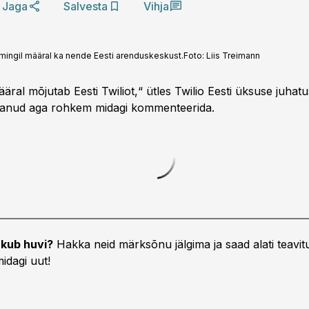
Jaga
Salvesta
Vihja
mingil määral ka nende Eesti arenduskeskust.
Foto:
Liis Treimann
äral mõjutab Eesti Twiliot,“ ütles Twilio Eesti üksuse juhatus
saanud aga rohkem midagi kommenteerida.
kub huvi?
Hakka neid märksõnu jälgima ja saad alati teavitu
idagi uut!