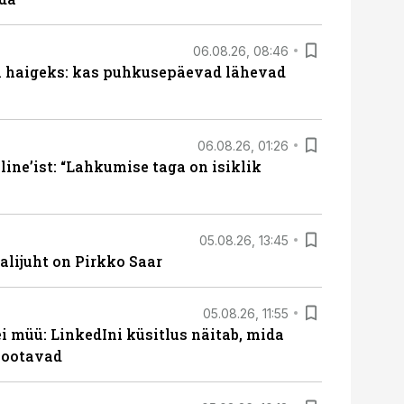
06.08.26, 08:46
al haigeks: kas puhkusepäevad lähevad
06.08.26, 01:26
ine’ist: “Lahkumise taga on isiklik
05.08.26, 13:45
lijuht on Pirkko Saar
05.08.26, 11:55
 müü: LinkedIni küsitlus näitab, mida
 ootavad