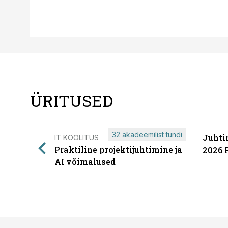
ÜRITUSED
32 akadeemilist tundi
Juhti
IT KOOLITUS
Praktiline projektijuhtimine ja
2026 
AI võimalused