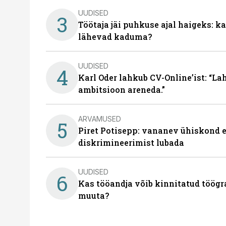
UUDISED
3
Töötaja jäi puhkuse ajal haigeks: 
lähevad kaduma?
UUDISED
4
Karl Oder lahkub CV-Online’ist: “La
ambitsioon areneda.”
ARVAMUSED
5
Piret Potisepp: vananev ühiskond e
diskrimineerimist lubada
UUDISED
6
Kas tööandja võib kinnitatud töögr
muuta?