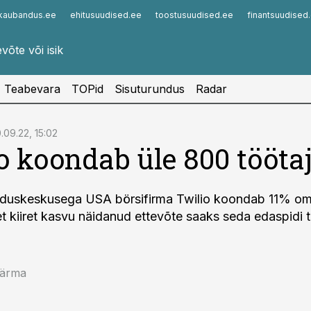
kaubandus.ee
ehitusuudised.ee
toostusuudised.ee
finantsuudised
Infopank
Radar
Teabevara
TOPid
Sisuturundus
Radar
.09.22, 15:02
o koondab üle 800 tööta
enduskeskusega USA börsifirma Twilio koondab 11% o
 et kiiret kasvu näidanud ettevõte saaks seda edaspidi 
Härma