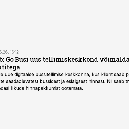
6.26, 16:12
: Go Busi uus tellimiskeskkond võimalda
titega
e uue digitaalse bussitellimise keskkonna, kus klient saab 
te saadaolevatest bussidest ja esialgsest hinnast. Nii saab t
 edasi liikuda hinnapakkumist ootamata.