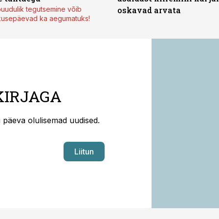
uudulik tegutsemine võib
oskavad arvata
kusepäevad ka aegumatuks!
KIRJAGA
ti päeva olulisemad uudised.
Liitun