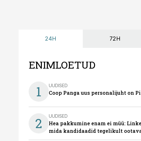
24H
72H
ENIMLOETUD
UUDISED
1
Coop Panga uus personalijuht on P
UUDISED
2
Hea pakkumine enam ei müü: Linked
mida kandidaadid tegelikult ootav