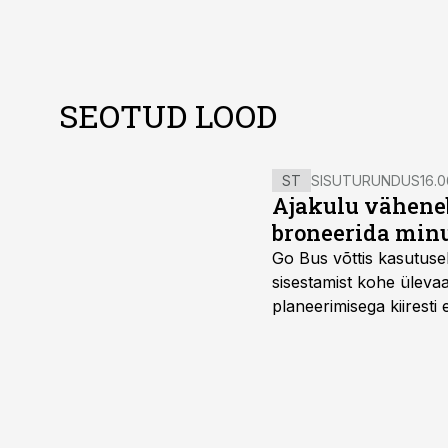
SEOTUD LOOD
ST
SISUTURUNDUS
16.0
Ajakulu väheneb
broneerida minu
Go Bus võttis kasutusel
sisestamist kohe ülevaa
planeerimisega kiiresti