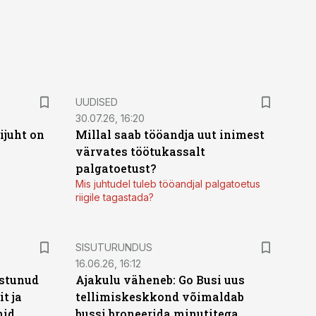
UUDISED
30.07.26, 16:20
ijuht on
Millal saab tööandja uut inimest
värvates töötukassalt
palgatoetust?
Mis juhtudel tuleb tööandjal palgatoetus
riigile tagastada?
ST
SISUTURUNDUS
16.06.26, 16:12
stunud
Ajakulu väheneb: Go Busi uus
t ja
tellimiskeskkond võimaldab
hid
bussi broneerida minutitega