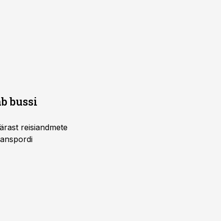
b bussi
pärast reisiandmete
ranspordi