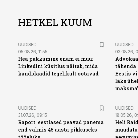
HETKEL KUUM
UUDISED
UUDISED
05.08.26, 11:55
03.08.26, 
Hea pakkumine enam ei müü:
Advokaat
LinkedIni küsitlus näitab, mida
tähenda 
kandidaadid tegelikult ootavad
Eestis vi
läks ühel
maksma
UUDISED
UUDISED
31.07.26, 09:15
18.05.26, 0
Raport: eestlased peavad panema
Heli Raid
end valmis 45 aasta pikkuseks
muudatu
tööeluks
aegumise