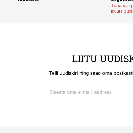
Tööandja p
muuta puh
LIITU UUDIS
Telli uudiskiri ning saad oma postkas