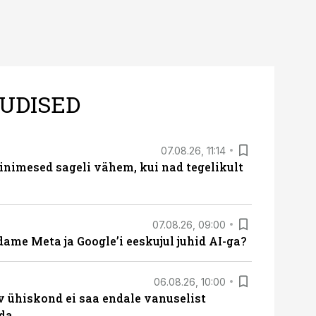
UDISED
07.08.26, 11:14
nimesed sageli vähem, kui nad tegelikult
07.08.26, 09:00
ame Meta ja Google’i eeskujul juhid AI-ga?
06.08.26, 10:00
v ühiskond ei saa endale vanuselist
ada