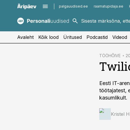
palgauudised.ee
raamatupidaja.ee
kaubandus.ee
imelineajalugu.ee
kinnisvarauudised.ee
imelineteadus.ee
Avaleht
Kõik lood
Üritused
Podcastid
Videod
cebook
TÖÖHÕIVE
20
Twili
Twitter)
kedIn
Eesti IT-ar
ail
töötajatest,
k
kasumlikult.
Kristel 