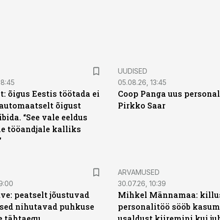
UUDISED
08:45
05.08.26, 13:45
: õigus Eestis töötada ei
Coop Panga uus personal
automaatselt õigust
Pirkko Saar
ibida. “See vale eeldus
e tööandjale kalliks
”
ARVAMUSED
9:00
30.07.26, 10:39
ve: peatselt jõustuvad
Mihkel Männamaa: killu
sed nihutavad puhkuse
personalitöö sööb kasumi
 tähtaegu
usaldust kiiremini kui ju