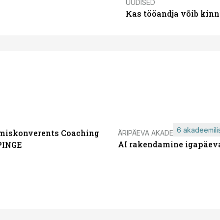
UUDISED
Kas tööandja võib kinn
6 akadeemilis
miskonverents Coaching
ÄRIPÄEVA AKADEEMIA
AI rakendamine igapäev
PINGE