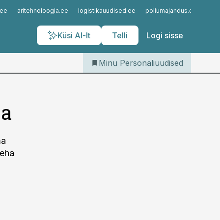
Iseteenindus
.ee
aritehnoloogia.ee
logistikauudised.ee
pollumajandus.ee
kinn
Telli Personaliuudised
Küsi AI-lt
Telli
Logi sisse
Minu Personaliuudised
ja
ma
teha