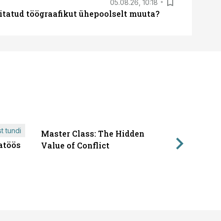
05.08.26, 10:18
itatud töögraafikut ühepoolselt muuta?
t tundi
Master Class: The Hidden
ÄRIPÄEVA 
atöös
Läbirääk
Value of Conflict