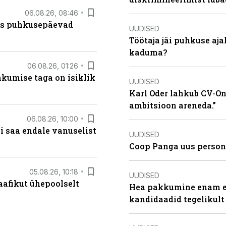
06.08.26, 08:46
kas puhkusepäevad
UUDISED
Töötaja jäi puhkuse aj
kaduma?
06.08.26, 01:26
hkumise taga on isiklik
UUDISED
Karl Oder lahkub CV-Onl
ambitsioon areneda.”
06.08.26, 10:00
i saa endale vanuselist
UUDISED
Coop Panga uus persona
05.08.26, 10:18
UUDISED
aafikut ühepoolselt
Hea pakkumine enam ei
kandidaadid tegelikult