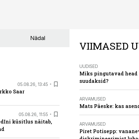
Nädal
VIIMASED U
UUDISED
Miks pingutavad head i
suudaksid?
05.08.26, 13:45
irkko Saar
ARVAMUSED
Mats Päeske: kas asend
05.08.26, 11:55
Ini küsitlus näitab,
ARVAMUSED
ad
Piret Potisepp: vanane
diskrimineerimist lub