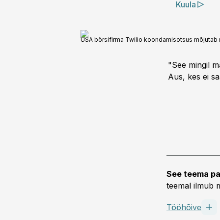
Kuula
USA börsifirma Twilio koondamisotsus mõjutab 
"See mingil mä
Aus, kes ei 
See teema pa
teemal ilmub m
Tööhõive