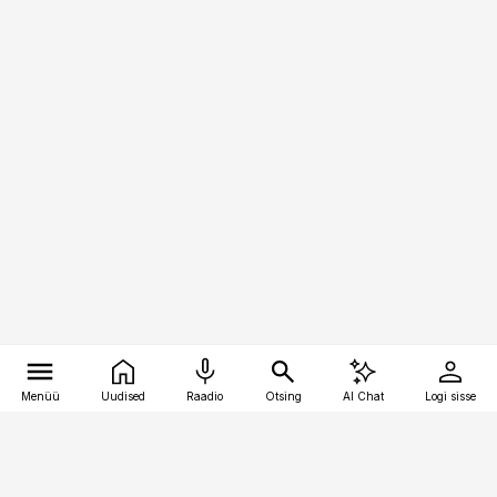
Menüü
Uudised
Raadio
Otsing
AI Chat
Logi sisse
Vana-Lõuna 39/1, 19094 Tallinn