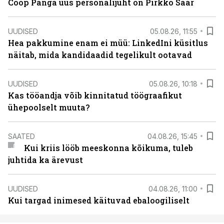
Coop Panga uus personalijuht on Pirkko Saar
UUDISED
05.08.26, 11:55
Hea pakkumine enam ei müü: LinkedIni küsitlus
näitab, mida kandidaadid tegelikult ootavad
UUDISED
05.08.26, 10:18
Kas tööandja võib kinnitatud töögraafikut
ühepoolselt muuta?
SAATED
04.08.26, 15:45
Kui kriis lööb meeskonna kõikuma, tuleb
juhtida ka ärevust
UUDISED
04.08.26, 11:00
Kui targad inimesed käituvad ebaloogiliselt