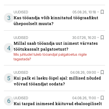
UUDISED
05.08.26, 10:18
3
Kas tööandja võib kinnitatud töögraafikut
ühepoolselt muuta?
UUDISED
30.07.26, 16:20
Millal saab tööandja uut inimest värvates
4
töötukassalt palgatoetust?
Mis juhtudel tuleb tööandjal palgatoetus riigile
tagastada?
UUDISED
04.08.26, 09:00
5
Kui palk ei laeku õigel ajal: millised nõuded
võivad tööandjat oodata?
UUDISED
04.08.26, 11:00
6
Kui targad inimesed käituvad ebaloogiliselt