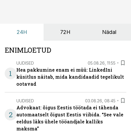
räägitakse, miks otsivad ettevõtted üha enam paikasid,
kus keskkond ise aitaks inimesed töörežiimist välja
tuua ning looks võimaluse rahulikumaks ja
sisulisemaks koosolemiseks.
24H
72H
Nädal
ENIMLOETUD
UUDISED
05.08.26, 11:55
Hea pakkumine enam ei müü: LinkedIni
1
küsitlus näitab, mida kandidaadid tegelikult
ootavad
UUDISED
03.08.26, 08:45
Advokaat: õigus Eestis töötada ei tähenda
2
automaatselt õigust Eestis viibida. “See vale
eeldus läks ühele tööandjale kalliks
maksma”