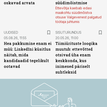
oskavad arvata
süüdimõistmise
Ettevõtja kaebab edasi
maakohtu süüdimõistva
otsuse Valgevenest palgatud
töötaja juhtumis
ST
UUDISED
SISUTURUNDUS
05.08.26, 11:55
20.05.26, 11:00
Hea pakkumine enam ei
Tiimiürituste loogika
müü: LinkedIni küsitlus
muutub: ettevõtted
näitab, mida
otsivad üha enam
kandidaadid tegelikult
keskkonda, kus
ootavad
inimesed päriselt
suhtleksid