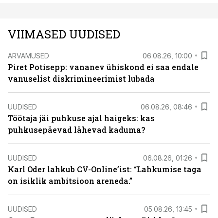
VIIMASED UUDISED
ARVAMUSED
06.08.26, 10:00
Piret Potisepp: vananev ühiskond ei saa endale
vanuselist diskrimineerimist lubada
UUDISED
06.08.26, 08:46
Töötaja jäi puhkuse ajal haigeks: kas
puhkusepäevad lähevad kaduma?
UUDISED
06.08.26, 01:26
Karl Oder lahkub CV-Online’ist: “Lahkumise taga
on isiklik ambitsioon areneda.”
UUDISED
05.08.26, 13:45