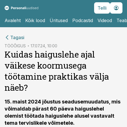
Telli
Avaleht
Kõik lood
Üritused
Podcastid
Videod
Teab
cebook
Tagasi
Twitter)
TÖÖÕIGUS
17.07.24, 10:00
Kuidas haiguslehe ajal
kedIn
väikese koormusega
ail
töötamine praktikas välja
k
näeb?
15. maist 2024 jõustus seadusemuudatus, mis
võimaldab pärast 60 päeva haiguslehel
olemist töötada haiguslehe alusel vastavalt
tema tervislikele võimetele.