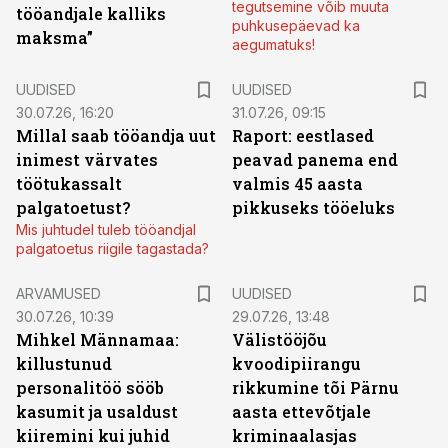
tegutsemine võib muuta
tööandjale kalliks
puhkusepäevad ka
maksma”
aegumatuks!
UUDISED
UUDISED
30.07.26, 16:20
31.07.26, 09:15
Millal saab tööandja uut
Raport: eestlased
inimest värvates
peavad panema end
töötukassalt
valmis 45 aasta
palgatoetust?
pikkuseks tööeluks
Mis juhtudel tuleb tööandjal
palgatoetus riigile tagastada?
ARVAMUSED
UUDISED
30.07.26, 10:39
29.07.26, 13:48
Mihkel Männamaa:
Välistööjõu
killustunud
kvoodipiirangu
personalitöö sööb
rikkumine tõi Pärnu
kasumit ja usaldust
aasta ettevõtjale
kiiremini kui juhid
kriminaalasjas