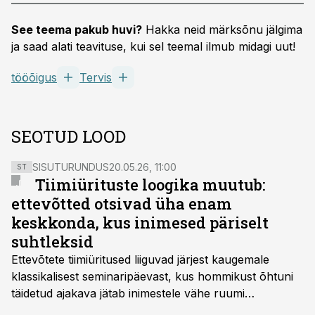
See teema pakub huvi?
Hakka neid märksõnu jälgima
ja saad alati teavituse, kui sel teemal ilmub midagi uut!
tööõigus
Tervis
SEOTUD LOOD
SISUTURUNDUS
20.05.26, 11:00
ST
Tiimiürituste loogika muutub:
ettevõtted otsivad üha enam
keskkonda, kus inimesed päriselt
suhtleksid
Ettevõtete tiimiüritused liiguvad järjest kaugemale
klassikalisest seminaripäevast, kus hommikust õhtuni
täidetud ajakava jätab inimestele vähe ruumi
omavaheliseks suhtluseks. Saates “Lõunapaus”