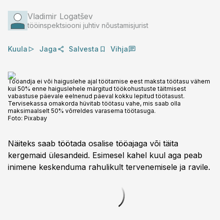
Vladimir Logatšev
tööinspektsiooni juhtiv nõustamisjurist
Kuula
Jaga
Salvesta
Vihja
Tööandja ei või haiguslehe ajal töötamise eest maksta töötasu vähem
kui 50% enne haiguslehele märgitud töökohustuste täitmisest
vabastuse päevale eelnenud päeval kokku lepitud töötasust.
Tervisekassa omakorda hüvitab töötasu vahe, mis saab olla
maksimaalselt 50% võrreldes varasema töötasuga.
Foto:
Pixabay
Näiteks saab töötada osalise tööajaga või täita
kergemaid ülesandeid. Esimesel kahel kuul aga peab
inimene keskenduma rahulikult tervenemisele ja ravile.