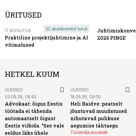
ÜRITUSED
32 akadeemilist tundi
Juhtimiskonve
IT KOOLITUS
Praktiline projektijuhtimine ja AI
2026 PINGE
võimalused
HETKEL KUUM
UUDISED
UUDISED
03.08.26, 08:45
18.05.26, 09:00
Advokaat: õigus Eestis
Heli Raidve: peatselt
töötada ei tähenda
jõustuvad muudatused
automaatselt õigust
nihutavad puhkuse
Eestis viibida. “See vale
aegumise tähtaegu
eeldus läks ühele
Tööandja puudulik