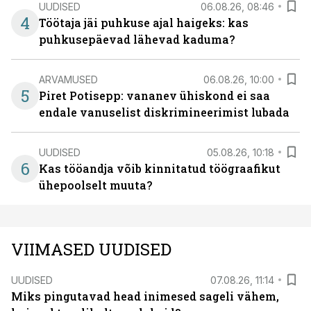
UUDISED
06.08.26, 08:46
4
Töötaja jäi puhkuse ajal haigeks: kas
puhkusepäevad lähevad kaduma?
ARVAMUSED
06.08.26, 10:00
5
Piret Potisepp: vananev ühiskond ei saa
endale vanuselist diskrimineerimist lubada
UUDISED
05.08.26, 10:18
6
Kas tööandja võib kinnitatud töögraafikut
ühepoolselt muuta?
VIIMASED UUDISED
UUDISED
07.08.26, 11:14
Miks pingutavad head inimesed sageli vähem,