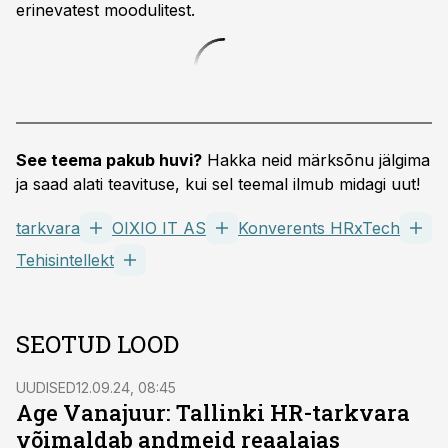
erinevatest moodulitest.
See teema pakub huvi?
Hakka neid märksõnu jälgima
ja saad alati teavituse, kui sel teemal ilmub midagi uut!
tarkvara
OIXIO IT AS
Konverents HRxTech
Tehisintellekt
SEOTUD LOOD
UUDISED
12.09.24, 08:45
Age Vanajuur: Tallinki HR-tarkvara
võimaldab andmeid reaalajas