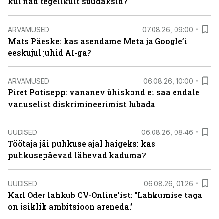
kui nad tegelikult suudaksid?
ARVAMUSED
07.08.26, 09:00
Mats Päeske: kas asendame Meta ja Google’i
eeskujul juhid AI-ga?
ARVAMUSED
06.08.26, 10:00
Piret Potisepp: vananev ühiskond ei saa endale
vanuselist diskrimineerimist lubada
UUDISED
06.08.26, 08:46
Töötaja jäi puhkuse ajal haigeks: kas
puhkusepäevad lähevad kaduma?
UUDISED
06.08.26, 01:26
Karl Oder lahkub CV-Online’ist: “Lahkumise taga
on isiklik ambitsioon areneda.”