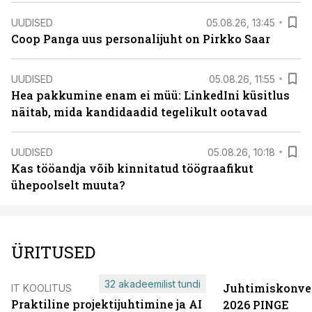
UUDISED
05.08.26, 13:45
Coop Panga uus personalijuht on Pirkko Saar
UUDISED
05.08.26, 11:55
Hea pakkumine enam ei müü: LinkedIni küsitlus
näitab, mida kandidaadid tegelikult ootavad
UUDISED
05.08.26, 10:18
Kas tööandja võib kinnitatud töögraafikut
ühepoolselt muuta?
ÜRITUSED
32 akadeemilist tundi
Juhtimiskonve
IT KOOLITUS
Praktiline projektijuhtimine ja AI
2026 PINGE