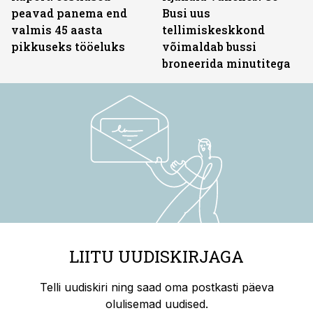
peavad panema end
Busi uus
valmis 45 aasta
tellimiskeskkond
pikkuseks tööeluks
võimaldab bussi
broneerida minutitega
LIITU UUDISKIRJAGA
Telli uudiskiri ning saad oma postkasti päeva
olulisemad uudised.