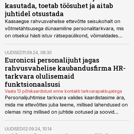
kasutada, toetab töösuhet ja aitab
juhtidel otsustada
Kaasaegse rahvusvahelise ettevõtte seisukohalt on
võtmetähtsusega dünaamiline personalitarkvara, mis
on otsekui hästi istuv rätsepaülikond, võimaldades
integreerida mitmed olemasolevad tarkvarasid ning
hallata efektiivselt ja turvaliselt suurt hulka andmeid,
UUDISED
11.09.24, 08:30
mis aitavad teha juhtimisotsuseid, ütles Tallink Grupi
Euronicsi personalijuht jagas
personali- ja kliendikogemuse juht Age Vanajuur.
rahvusvahelise kaubandusfirma HR-
tarkvara olulisemaid
funktsionaalsusi
Vaata 13 põhikaardistust enne kontakti tarkvarapakkujatega
Personalijuhtimise tarkvara valides kaardistasime ära,
mida me ettevõttes juba teeme, millised lahendused on
olemas ning millised on juhtide ootused ja soovid
andmete osas. Üheks oluliseks valikukriteeriumiks oli
tarkvara sobivus erinevates Balti riikides kasutamiseks,
UUDISED
02.09.24, 10:14
ütles elektroonika jaemüügifirma Euronicsi grupi