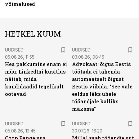
võimalused
HETKEL KUUM
UUDISED
UUDISED
05.08.26, 11:55
03.08.26, 08:45
Hea pakkumine enam ei
Advokaat: õigus Eestis
müü: LinkedIni küsitlus
töötada ei tähenda
näitab, mida
automaatselt õigust
kandidaadid tegelikult
Eestis viibida. “See vale
ootavad
eeldus läks ühele
tööandjale kalliks
maksma”
UUDISED
UUDISED
05.08.26, 13:45
30.07.26, 16:20
Coop Panga uus
Millal saab tööandja uut