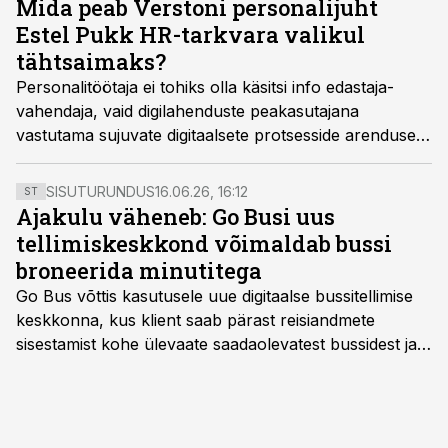
Mida peab Verstoni personalijuht
personalijuht Ave Kruusalu.
Estel Pukk HR-tarkvara valikul
tähtsaimaks?
Personalitöötaja ei tohiks olla käsitsi info edastaja-
vahendaja, vaid digilahenduste peakasutajana
vastutama sujuvate digitaalsete protsesside arenduse
eest, ütles taristuehituse ettevõtte Verston
personalijuht ja 2022. aastal Eesti mõjukaimaks
SISUTURUNDUS
16.06.26, 16:12
ST
personalijuhiks valitud Estel Pukk.
Ajakulu väheneb: Go Busi uus
tellimiskeskkond võimaldab bussi
broneerida minutitega
Go Bus võttis kasutusele uue digitaalse bussitellimise
keskkonna, kus klient saab pärast reisiandmete
sisestamist kohe ülevaate saadaolevatest bussidest ja
esialgsest hinnast. Nii saab transpordi planeerimisega
kiiresti edasi liikuda hinnapakkumist ootamata.