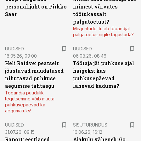
personalijuht on Pirkko
inimest värvates
Saar
töötukassalt
palgatoetust?
Mis juhtudel tuleb tööandjal
palgatoetus riigile tagastada?
UUDISED
UUDISED
18.05.26, 09:00
06.08.26, 08:46
Heli Raidve: peatselt
Töötaja jäi puhkuse ajal
jõustuvad muudatused
haigeks: kas
nihutavad puhkuse
puhkusepäevad
aegumise tähtaegu
lähevad kaduma?
Tööandja puudulik
tegutsemine võib muuta
puhkusepäevad ka
aegumatuks!
ST
UUDISED
SISUTURUNDUS
31.07.26, 09:15
16.06.26, 16:12
Raport: eestlased
Ajakulu väheneb: Go