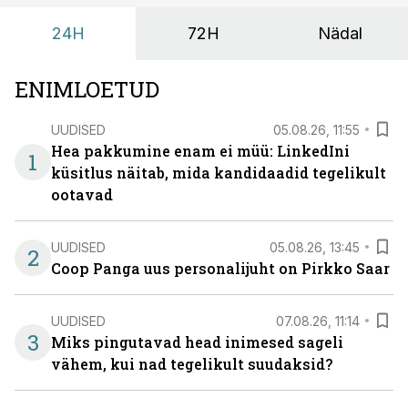
24H
72H
Nädal
ENIMLOETUD
UUDISED
05.08.26, 11:55
Hea pakkumine enam ei müü: LinkedIni
1
küsitlus näitab, mida kandidaadid tegelikult
ootavad
UUDISED
05.08.26, 13:45
2
Coop Panga uus personalijuht on Pirkko Saar
UUDISED
07.08.26, 11:14
3
Miks pingutavad head inimesed sageli
vähem, kui nad tegelikult suudaksid?