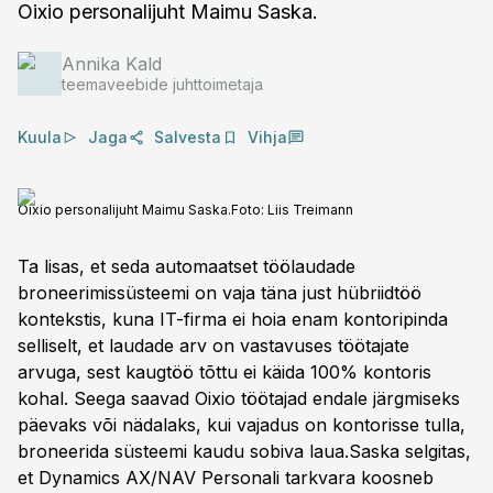
Oixio personalijuht Maimu Saska.
Annika Kald
teemaveebide juhttoimetaja
Kuula
Jaga
Salvesta
Vihja
Oixio personalijuht Maimu Saska.
Foto:
Liis Treimann
Ta lisas, et seda automaatset töölaudade
broneerimissüsteemi on vaja täna just hübriidtöö
kontekstis, kuna IT-firma ei hoia enam kontoripinda
selliselt, et laudade arv on vastavuses töötajate
arvuga, sest kaugtöö tõttu ei käida 100% kontoris
kohal. Seega saavad Oixio töötajad endale järgmiseks
päevaks või nädalaks, kui vajadus on kontorisse tulla,
broneerida süsteemi kaudu sobiva laua.Saska selgitas,
et Dynamics AX/NAV Personali tarkvara koosneb