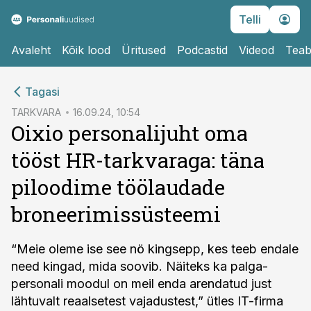
Telli
Avaleht
Kõik lood
Üritused
Podcastid
Videod
Teab
cebook
Tagasi
Twitter)
TARKVARA
16.09.24, 10:54
Oixio personalijuht oma
kedIn
tööst HR-tarkvaraga: täna
ail
piloodime töölaudade
k
broneerimissüsteemi
“Meie oleme ise see nö kingsepp, kes teeb endale
need kingad, mida soovib. Näiteks ka palga-
personali moodul on meil enda arendatud just
lähtuvalt reaalsetest vajadustest,” ütles IT-firma