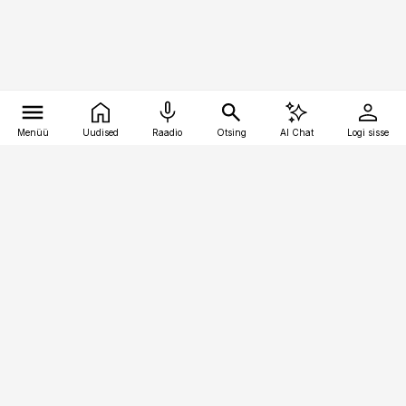
Menüü
Uudised
Raadio
Otsing
AI Chat
Logi sisse
Vana-Lõuna 39/1, 19094 Tallinn
(+372) 667 0111
personaliuudised@personaliuudised.ee
Telli
Reklaam
Firmast
Sisu kasutamisõigused
Ajakirjaniku