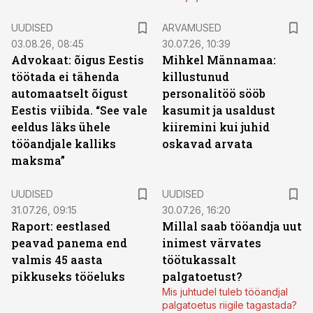
UUDISED
ARVAMUSED
03.08.26, 08:45
30.07.26, 10:39
Advokaat: õigus Eestis
Mihkel Männamaa:
töötada ei tähenda
killustunud
automaatselt õigust
personalitöö sööb
Eestis viibida. “See vale
kasumit ja usaldust
eeldus läks ühele
kiiremini kui juhid
tööandjale kalliks
oskavad arvata
maksma”
UUDISED
UUDISED
31.07.26, 09:15
30.07.26, 16:20
Raport: eestlased
Millal saab tööandja uut
peavad panema end
inimest värvates
valmis 45 aasta
töötukassalt
pikkuseks tööeluks
palgatoetust?
Mis juhtudel tuleb tööandjal
palgatoetus riigile tagastada?