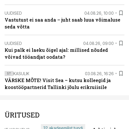
UUDISED
04.08.26, 10:00
Vastutust ei saa anda – juht saab luua võimaluse
seda võtta
UUDISED
04.08.26, 09:00
Kui palk ei laeku õigel ajal: millised nõuded
võivad tööandjat oodata?
KASULIK
03.08.26, 16:26
ST
VÄRSKE MÕTE! Visit Sea – kutsu kolleegid ja
koostööpartnerid Tallinki jõulu erikruiisile
ÜRITUSED
32 akadeemilist tundi