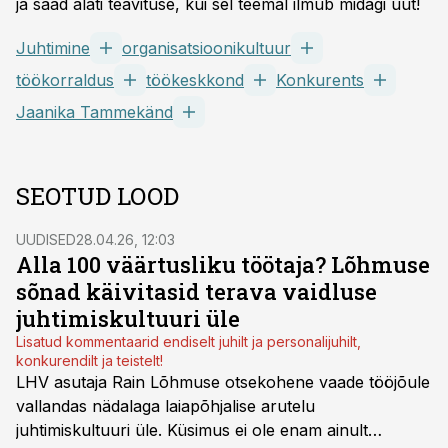
ja saad alati teavituse, kui sel teemal ilmub midagi uut!
Juhtimine
organisatsioonikultuur
töökorraldus
töökeskkond
Konkurents
Jaanika Tammekänd
SEOTUD LOOD
UUDISED
28.04.26, 12:03
Alla 100 väärtusliku töötaja? Lõhmuse
sõnad käivitasid terava vaidluse
juhtimiskultuuri üle
Lisatud kommentaarid endiselt juhilt ja personalijuhilt,
konkurendilt ja teistelt!
LHV asutaja Rain Lõhmuse otsekohene vaade tööjõule
vallandas nädalaga laiapõhjalise arutelu
juhtimiskultuuri üle. Küsimus ei ole enam ainult