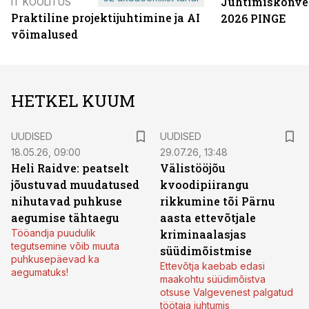
Juhtimiskonve
IT KOOLITUS
Praktiline projektijuhtimine ja AI
2026 PINGE
võimalused
HETKEL KUUM
UUDISED
UUDISED
18.05.26, 09:00
29.07.26, 13:48
Heli Raidve: peatselt
Välistööjõu
jõustuvad muudatused
kvoodipiirangu
nihutavad puhkuse
rikkumine tõi Pärnu
aegumise tähtaegu
aasta ettevõtjale
Tööandja puudulik
kriminaalasjas
tegutsemine võib muuta
süüdimõistmise
puhkusepäevad ka
Ettevõtja kaebab edasi
aegumatuks!
maakohtu süüdimõistva
otsuse Valgevenest palgatud
töötaja juhtumis