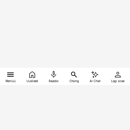
Menüü
Uudised
Raadio
Otsing
AI Chat
Logi sisse
Vana-Lõuna 39/1, 19094 Tallinn
(+372) 667 0111
personaliuudised@personaliuudised.ee