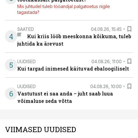
Mis juhtudel tuleb tööandjal palgatoetus riigile
tagastada?
SAATED
04.08.26, 15:45
4
Kui kriis lööb meeskonna kõikuma, tuleb
juhtida ka ärevust
UUDISED
04.08.26, 11:00
5
Kui targad inimesed käituvad ebaloogiliselt
UUDISED
04.08.26, 10:00
6
Vastutust ei saa anda – juht saab luua
võimaluse seda võtta
VIIMASED UUDISED