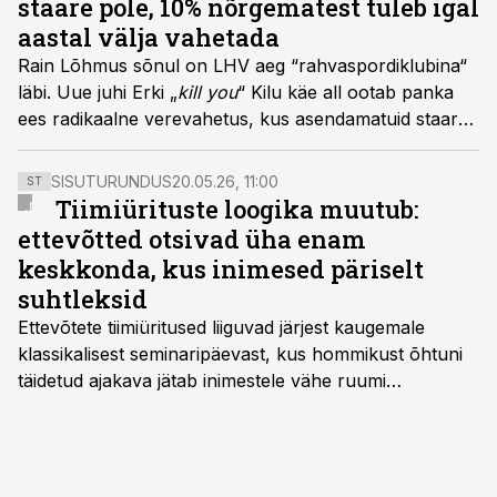
staare pole, 10% nõrgematest tuleb igal
aastal välja vahetada
Rain Lõhmus sõnul on LHV aeg “rahvaspordiklubina“
läbi. Uue juhi Erki „
kill you
“ Kilu käe all ootab panka
ees radikaalne verevahetus, kus asendamatuid staare
pole ning organisatsiooni roiskumise vältimiseks
saadetakse igal aastal pingile 10% nõrgematest lülidest.
SISUTURUNDUS
20.05.26, 11:00
ST
Tiimiürituste loogika muutub:
ettevõtted otsivad üha enam
keskkonda, kus inimesed päriselt
suhtleksid
Ettevõtete tiimiüritused liiguvad järjest kaugemale
klassikalisest seminaripäevast, kus hommikust õhtuni
täidetud ajakava jätab inimestele vähe ruumi
omavaheliseks suhtluseks. Saates “Lõunapaus”
räägitakse, miks otsivad ettevõtted üha enam paikasid,
kus keskkond ise aitaks inimesed töörežiimist välja
tuua ning looks võimaluse rahulikumaks ja