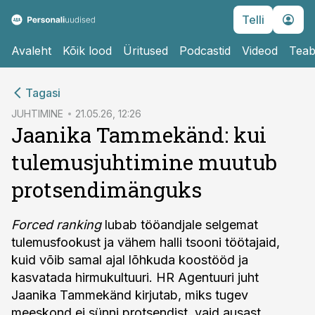
Telli
Avaleht
Kõik lood
Üritused
Podcastid
Videod
Teab
cebook
Tagasi
Twitter)
JUHTIMINE
21.05.26, 12:26
Jaanika Tammekänd: kui
kedIn
tulemusjuhtimine muutub
ail
protsendimänguks
k
Forced ranking
lubab tööandjale selgemat
tulemusfookust ja vähem halli tsooni töötajaid,
kuid võib samal ajal lõhkuda koostööd ja
kasvatada hirmukultuuri. HR Agentuuri juht
Jaanika Tammekänd kirjutab, miks tugev
meeskond ei sünni protsendist, vaid ausast