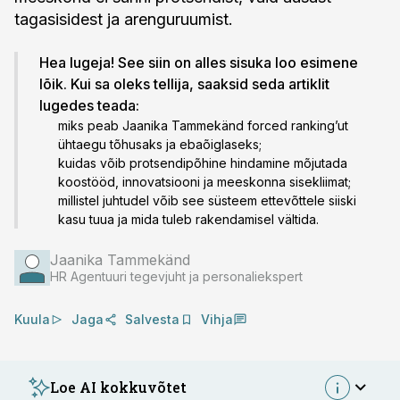
tagasisidest ja arenguruumist.
Hea lugeja! See siin on alles sisuka loo esimene
lõik. Kui sa oleks tellija, saaksid seda artiklit
lugedes teada:
miks peab Jaanika Tammekänd forced ranking’ut
ühtaegu tõhusaks ja ebaõiglaseks;
kuidas võib protsendipõhine hindamine mõjutada
koostööd, innovatsiooni ja meeskonna sisekliimat;
millistel juhtudel võib see süsteem ettevõttele siiski
kasu tuua ja mida tuleb rakendamisel vältida.
Jaanika Tammekänd
HR Agentuuri tegevjuht ja personaliekspert
Kuula
Jaga
Salvesta
Vihja
Loe AI kokkuvõtet