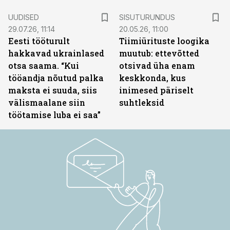
ST
UUDISED
SISUTURUNDUS
29.07.26, 11:14
20.05.26, 11:00
Eesti tööturult
Tiimiürituste loogika
hakkavad ukrainlased
muutub: ettevõtted
otsa saama. “Kui
otsivad üha enam
tööandja nõutud palka
keskkonda, kus
maksta ei suuda, siis
inimesed päriselt
välismaalane siin
suhtleksid
töötamise luba ei saa”