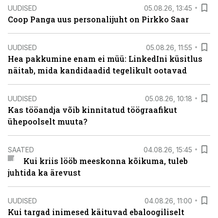
UUDISED
05.08.26, 13:45
Coop Panga uus personalijuht on Pirkko Saar
UUDISED
05.08.26, 11:55
Hea pakkumine enam ei müü: LinkedIni küsitlus
näitab, mida kandidaadid tegelikult ootavad
UUDISED
05.08.26, 10:18
Kas tööandja võib kinnitatud töögraafikut
ühepoolselt muuta?
SAATED
04.08.26, 15:45
Kui kriis lööb meeskonna kõikuma, tuleb
juhtida ka ärevust
UUDISED
04.08.26, 11:00
Kui targad inimesed käituvad ebaloogiliselt