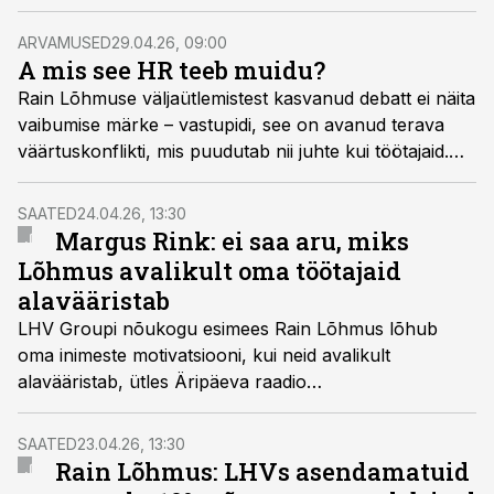
koondamistes, vaid selles, millist organisatsiooni selline
mõtteviis loob.
ARVAMUSED
29.04.26, 09:00
A mis see HR teeb muidu?
Rain Lõhmuse väljaütlemistest kasvanud debatt ei näita
vaibumise märke – vastupidi, see on avanud terava
väärtuskonflikti, mis puudutab nii juhte kui töötajaid.
Värbamisstrateeg Helena Ojala sõnul on see vastasseis
personalijuhtide jaoks igapäevane töö, mitte erandlik
SAATED
24.04.26, 13:30
kriis.
Margus Rink: ei saa aru, miks
Lõhmus avalikult oma töötajaid
alavääristab
LHV Groupi nõukogu esimees Rain Lõhmus lõhub
oma inimeste motivatsiooni, kui neid avalikult
alavääristab, ütles Äripäeva raadio
hommikuprogrammis Coop Panga endine juht Margus
Rink. Samas möönas ta, et omanikul on alati õigus
SAATED
23.04.26, 13:30
muutusi tellida ja inimeste stiilid ongi erinevad.
Rain Lõhmus: LHVs asendamatuid