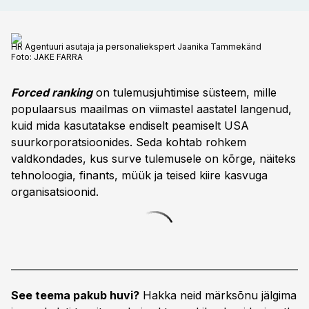
HR Agentuuri asutaja ja personaliekspert Jaanika Tammekänd
Foto:
JAKE FARRA
Forced ranking
on tulemusjuhtimise süsteem, mille
populaarsus maailmas on viimastel aastatel langenud,
kuid mida kasutatakse endiselt peamiselt USA
suurkorporatsioonides. Seda kohtab rohkem
valdkondades, kus surve tulemusele on kõrge, näiteks
tehnoloogia, finants, müük ja teised kiire kasvuga
organisatsioonid.
See teema pakub huvi?
Hakka neid märksõnu jälgima