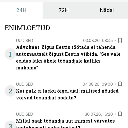
sisulisemaks koosolemiseks.
24H
72H
Nädal
ENIMLOETUD
UUDISED
03.08.26, 08:45
Advokaat: õigus Eestis töötada ei tähenda
1
automaatselt õigust Eestis viibida. “See vale
eeldus läks ühele tööandjale kalliks
maksma”
UUDISED
04.08.26, 09:00
2
Kui palk ei laeku õigel ajal: millised nõuded
võivad tööandjat oodata?
UUDISED
30.07.26, 16:20
Millal saab tööandja uut inimest värvates
3
töötukassalt palgatoetust?