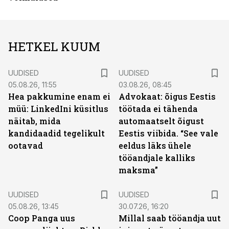
HETKEL KUUM
UUDISED
UUDISED
05.08.26, 11:55
03.08.26, 08:45
Hea pakkumine enam ei
Advokaat: õigus Eestis
müü: LinkedIni küsitlus
töötada ei tähenda
näitab, mida
automaatselt õigust
kandidaadid tegelikult
Eestis viibida. “See vale
ootavad
eeldus läks ühele
tööandjale kalliks
maksma”
UUDISED
UUDISED
05.08.26, 13:45
30.07.26, 16:20
Coop Panga uus
Millal saab tööandja uut