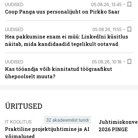
UUDISED
05.08.26, 13:45
Coop Panga uus personalijuht on Pirkko Saar
UUDISED
05.08.26, 11:55
Hea pakkumine enam ei müü: LinkedIni küsitlus
näitab, mida kandidaadid tegelikult ootavad
UUDISED
05.08.26, 10:18
Kas tööandja võib kinnitatud töögraafikut
ühepoolselt muuta?
ÜRITUSED
32 akadeemilist tundi
Juhtimiskonve
IT KOOLITUS
Praktiline projektijuhtimine ja AI
2026 PINGE
võimalused