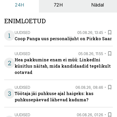
24H
72H
Nädal
ENIMLOETUD
UUDISED
05.08.26, 13:45
1
Coop Panga uus personalijuht on Pirkko Saar
UUDISED
05.08.26, 11:55
Hea pakkumine enam ei müü: LinkedIni
2
küsitlus näitab, mida kandidaadid tegelikult
ootavad
UUDISED
06.08.26, 08:46
3
Töötaja jäi puhkuse ajal haigeks: kas
puhkusepäevad lähevad kaduma?
UUDISED
06.08.26, 01:26