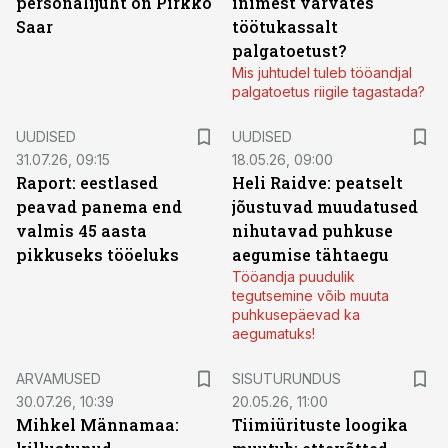
personalijuht on Pirkko
inimest värvates
Saar
töötukassalt
palgatoetust?
Mis juhtudel tuleb tööandjal
palgatoetus riigile tagastada?
UUDISED
UUDISED
31.07.26, 09:15
18.05.26, 09:00
Raport: eestlased
Heli Raidve: peatselt
peavad panema end
jõustuvad muudatused
valmis 45 aasta
nihutavad puhkuse
pikkuseks tööeluks
aegumise tähtaegu
Tööandja puudulik
tegutsemine võib muuta
puhkusepäevad ka
aegumatuks!
ST
ARVAMUSED
SISUTURUNDUS
30.07.26, 10:39
20.05.26, 11:00
Mihkel Männamaa:
Tiimiürituste loogika