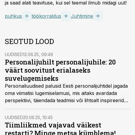
ja saad alati teavituse, kui sel teemal ilmub midagi uut!
puhkus
töökorraldus
Juhtimine
SEOTUD LOOD
UUDISED
12.06.25, 09:49
Personalijuhilt personalijuhile: 20
väärt soovitust erialaseks
suvelugemiseks
Personaliuudised palusid Eesti personalijuhtidel jagada
oma viimatisi lugemiselamusi, mis aitaks avardada
perspektiivi, täiendada teadmisi või lihtsalt inspireerida
juhtimistöös. Tulemuseks on valik sisukaid, praktilisi ja
isiklikke soovitusi, mis sobivad nii rannakotti kui
UUDISED
20.06.25, 10:45
lennukisse.
Tiimliikmed vajavad väikest
restarti? Minge metsa kümblema!