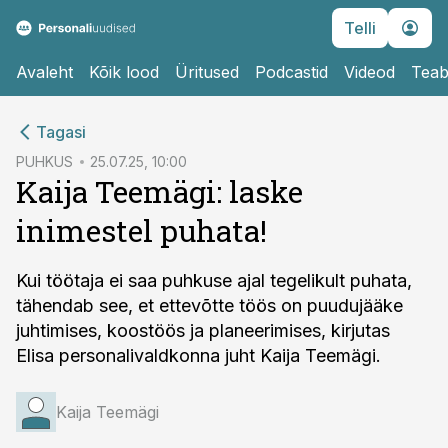
Telli
Avaleht
Kõik lood
Üritused
Podcastid
Videod
Teab
cebook
Tagasi
Twitter)
PUHKUS
25.07.25, 10:00
Kaija Teemägi: laske
kedIn
inimestel puhata!
ail
k
Kui töötaja ei saa puhkuse ajal tegelikult puhata,
tähendab see, et ettevõtte töös on puudujääke
juhtimises, koostöös ja planeerimises, kirjutas
Elisa personalivaldkonna juht Kaija Teemägi.
Kaija Teemägi