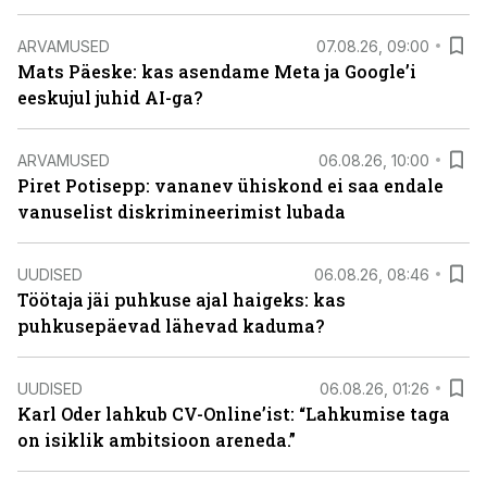
ARVAMUSED
07.08.26, 09:00
Mats Päeske: kas asendame Meta ja Google’i
eeskujul juhid AI-ga?
ARVAMUSED
06.08.26, 10:00
Piret Potisepp: vananev ühiskond ei saa endale
vanuselist diskrimineerimist lubada
UUDISED
06.08.26, 08:46
Töötaja jäi puhkuse ajal haigeks: kas
puhkusepäevad lähevad kaduma?
UUDISED
06.08.26, 01:26
Karl Oder lahkub CV-Online’ist: “Lahkumise taga
on isiklik ambitsioon areneda.”