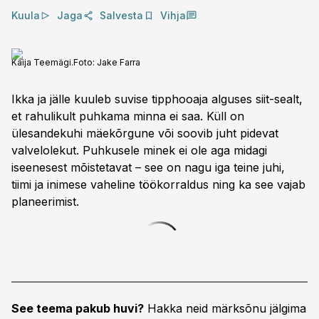
Kuula
Jaga
Salvesta
Vihja
Kaija Teemägi.
Foto:
Jake Farra
Ikka ja jälle kuuleb suvise tipphooaja alguses siit-sealt,
et rahulikult puhkama minna ei saa. Küll on
ülesandekuhi mäekõrgune või soovib juht pidevat
valvelolekut. Puhkusele minek ei ole aga midagi
iseenesest mõistetavat – see on nagu iga teine juhi,
tiimi ja inimese vaheline töökorraldus ning ka see vajab
planeerimist.
See teema pakub huvi?
Hakka neid märksõnu jälgima