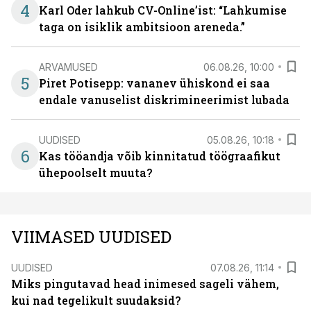
4
Karl Oder lahkub CV-Online’ist: “Lahkumise
taga on isiklik ambitsioon areneda.”
ARVAMUSED
06.08.26, 10:00
5
Piret Potisepp: vananev ühiskond ei saa
endale vanuselist diskrimineerimist lubada
UUDISED
05.08.26, 10:18
6
Kas tööandja võib kinnitatud töögraafikut
ühepoolselt muuta?
VIIMASED UUDISED
UUDISED
07.08.26, 11:14
Miks pingutavad head inimesed sageli vähem,
kui nad tegelikult suudaksid?