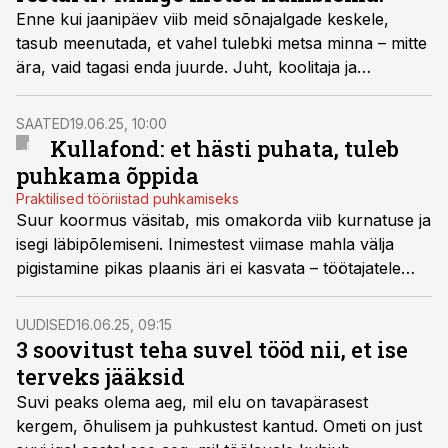
Enne kui jaanipäev viib meid sõnajalgade keskele,
tasub meenutada, et vahel tulebki metsa minna – mitte
ära, vaid tagasi enda juurde. Juht, koolitaja ja
metsakümbluse juhendaja Kadri Mägi-Lehtsi kirjeldab,
kuidas metsakümblus aitab meeskonnal aeglustada,
SAATED
19.06.25, 10:00
taastuda ja teadlikumalt oma vaimset heaolu hoida.
Kullafond: et hästi puhata, tuleb
puhkama õppida
Praktilised tööriistad puhkamiseks
Suur koormus väsitab, mis omakorda viib kurnatuse ja
isegi läbipõlemiseni. Inimestest viimase mahla välja
pigistamine pikas plaanis äri ei kasvata – töötajatele
tuleb anda kaasa oskused enda heaolu eest
hoolitseda, rääkis Vaikuseminutite juht Nelli Jung
.
UUDISED
16.06.25, 09:15
3 soovitust teha suvel tööd nii, et ise
terveks jääksid
Suvi peaks olema aeg, mil elu on tavapärasest
kergem, õhulisem ja puhkustest kantud. Ometi on just