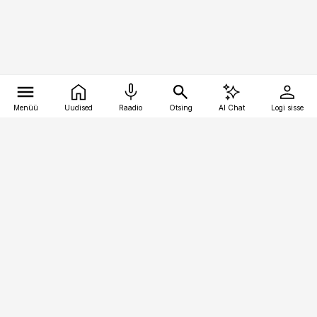
Menüü
Uudised
Raadio
Otsing
AI Chat
Logi sisse
Vana-Lõuna 39/1, 19094 Tallinn
(+372) 667 0111
personaliuudised@personaliuudised.ee
Telli
Reklaam
Firmast
Sisu kasutamisõigused
Ajakirjaniku