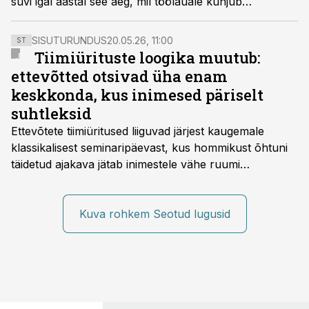
suvi igal aastal see aeg, mil töölauale kuhjub
tavapärasest rohkem ülesandeid, sest paljud kolleegid
on puhkusel.
SISUTURUNDUS
20.05.26, 11:00
ST
Tiimiürituste loogika muutub:
ettevõtted otsivad üha enam
keskkonda, kus inimesed päriselt
suhtleksid
Ettevõtete tiimiüritused liiguvad järjest kaugemale
klassikalisest seminaripäevast, kus hommikust õhtuni
täidetud ajakava jätab inimestele vähe ruumi
omavaheliseks suhtluseks. Saates “Lõunapaus”
räägitakse, miks otsivad ettevõtted üha enam paikasid,
kus keskkond ise aitaks inimesed töörežiimist välja
Kuva rohkem Seotud lugusid
tuua ning looks võimaluse rahulikumaks ja
sisulisemaks koosolemiseks.