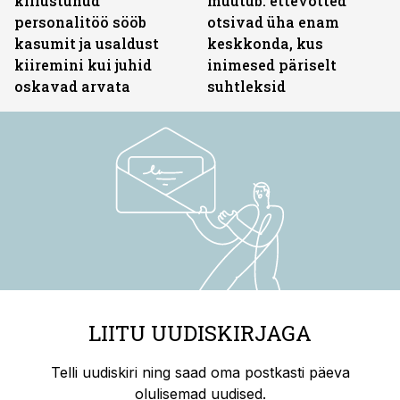
killustunud
muutub: ettevõtted
personalitöö sööb
otsivad üha enam
kasumit ja usaldust
keskkonda, kus
kiiremini kui juhid
inimesed päriselt
oskavad arvata
suhtleksid
LIITU UUDISKIRJAGA
Telli uudiskiri ning saad oma postkasti päeva
olulisemad uudised.