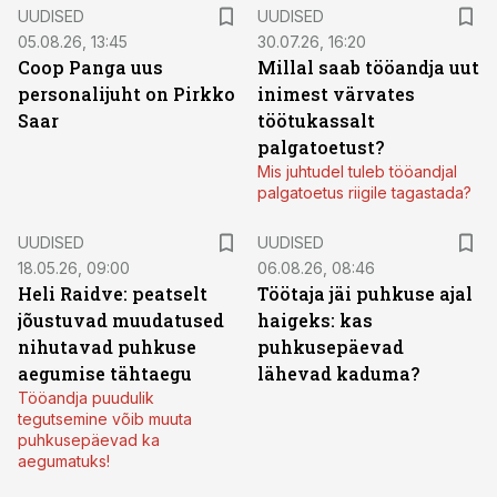
UUDISED
UUDISED
05.08.26, 13:45
30.07.26, 16:20
Coop Panga uus
Millal saab tööandja uut
personalijuht on Pirkko
inimest värvates
Saar
töötukassalt
palgatoetust?
Mis juhtudel tuleb tööandjal
palgatoetus riigile tagastada?
UUDISED
UUDISED
18.05.26, 09:00
06.08.26, 08:46
Heli Raidve: peatselt
Töötaja jäi puhkuse ajal
jõustuvad muudatused
haigeks: kas
nihutavad puhkuse
puhkusepäevad
aegumise tähtaegu
lähevad kaduma?
Tööandja puudulik
tegutsemine võib muuta
puhkusepäevad ka
aegumatuks!