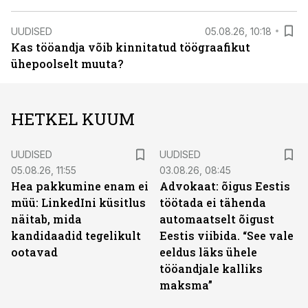
UUDISED
05.08.26, 10:18
Kas tööandja võib kinnitatud töögraafikut
ühepoolselt muuta?
HETKEL KUUM
UUDISED
UUDISED
05.08.26, 11:55
03.08.26, 08:45
Hea pakkumine enam ei
Advokaat: õigus Eestis
müü: LinkedIni küsitlus
töötada ei tähenda
näitab, mida
automaatselt õigust
kandidaadid tegelikult
Eestis viibida. “See vale
ootavad
eeldus läks ühele
tööandjale kalliks
maksma”