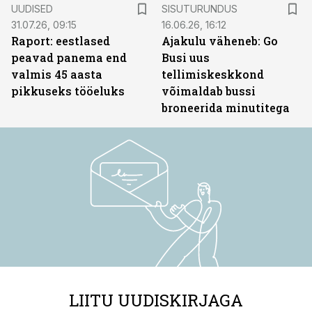
ST
UUDISED
SISUTURUNDUS
31.07.26, 09:15
16.06.26, 16:12
Raport: eestlased
Ajakulu väheneb: Go
peavad panema end
Busi uus
valmis 45 aasta
tellimiskeskkond
pikkuseks tööeluks
võimaldab bussi
broneerida minutitega
LIITU UUDISKIRJAGA