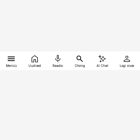
Menüü
Uudised
Raadio
Otsing
AI Chat
Logi sisse
Vana-Lõuna 39/1, 19094 Tallinn
(+372) 667 0111
personaliuudised@personaliuudised.ee
Telli
Reklaam
Firmast