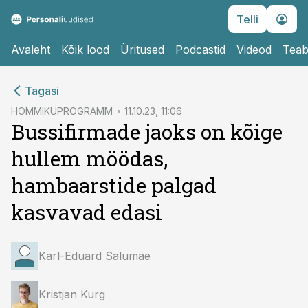
Telli
Avaleht
Kõik lood
Üritused
Podcastid
Videod
Teab
cebook
cebook
Tagasi
Twitter)
Twitter)
HOMMIKUPROGRAMM
11.10.23, 11:06
Bussifirmade jaoks on kõige
kedIn
kedIn
hullem möödas,
ail
ail
hambaarstide palgad
k
k
kasvavad edasi
Karl-Eduard Salumäe
Kristjan Kurg