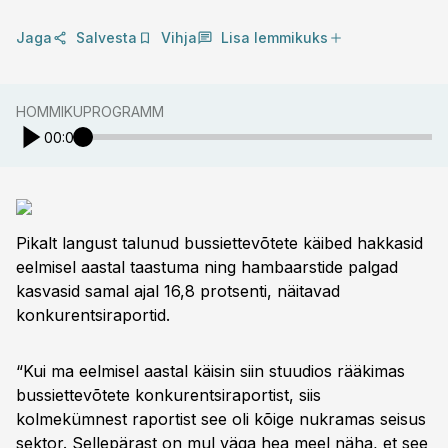
Jaga
Salvesta
Vihja
Lisa lemmikuks
HOMMIKUPROGRAMM
00:00
Pikalt langust talunud bussiettevõtete käibed hakkasid
eelmisel aastal taastuma ning hambaarstide palgad
kasvasid samal ajal 16,8 protsenti, näitavad
konkurentsiraportid.
“Kui ma eelmisel aastal käisin siin stuudios rääkimas
bussiettevõtete konkurentsiraportist, siis
kolmekümnest raportist see oli kõige nukramas seisus
sektor. Sellepärast on mul väga hea meel näha, et see