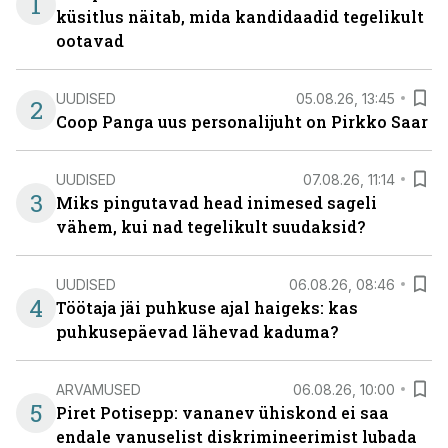
1
küsitlus näitab, mida kandidaadid tegelikult
ootavad
UUDISED
05.08.26, 13:45
2
Coop Panga uus personalijuht on Pirkko Saar
UUDISED
07.08.26, 11:14
3
Miks pingutavad head inimesed sageli
vähem, kui nad tegelikult suudaksid?
UUDISED
06.08.26, 08:46
4
Töötaja jäi puhkuse ajal haigeks: kas
puhkusepäevad lähevad kaduma?
ARVAMUSED
06.08.26, 10:00
5
Piret Potisepp: vananev ühiskond ei saa
endale vanuselist diskrimineerimist lubada