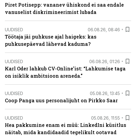
Piret Potisepp: vananev ühiskond ei saa endale
vanuselist diskrimineerimist lubada
UUDISED
06.08.26, 08:46
Töötaja jäi puhkuse ajal haigeks: kas
puhkusepäevad lähevad kaduma?
UUDISED
06.08.26, 01:26
Karl Oder lahkub CV-Online’ist: “Lahkumise taga
on isiklik ambitsioon areneda.”
UUDISED
05.08.26, 13:45
Coop Panga uus personalijuht on Pirkko Saar
UUDISED
05.08.26, 11:55
Hea pakkumine enam ei müü: LinkedIni küsitlus
näitab, mida kandidaadid tegelikult ootavad