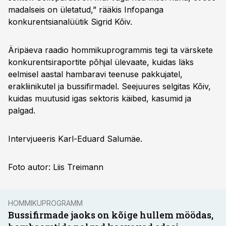
madalseis on ületatud,” rääkis Infopanga
konkurentsianalüütik Sigrid Kõiv.
Äripäeva raadio hommikuprogrammis tegi ta värskete
konkurentsiraportite põhjal ülevaate, kuidas läks
eelmisel aastal hambaravi teenuse pakkujatel,
erakliinikutel ja bussifirmadel. Seejuures selgitas Kõiv,
kuidas muutusid igas sektoris käibed, kasumid ja
palgad.
Intervjueeris Karl-Eduard Salumäe.
Foto autor: Liis Treimann
HOMMIKUPROGRAMM
Bussifirmade jaoks on kõige hullem möödas,