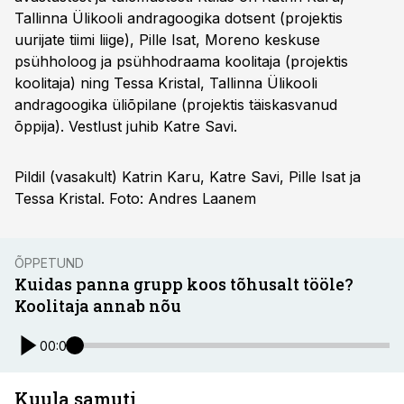
Tallinna Ülikooli andragoogika dotsent (projektis
uurijate tiimi liige), Pille Isat, Moreno keskuse
psühholoog ja psühhodraama koolitaja (projektis
koolitaja) ning Tessa Kristal, Tallinna Ülikooli
andragoogika üliõpilane (projektis täiskasvanud
õppija). Vestlust juhib Katre Savi.
Pildil (vasakult) Katrin Karu, Katre Savi, Pille Isat ja
Tessa Kristal. Foto: Andres Laanem
ÕPPETUND
Kuidas panna grupp koos tõhusalt tööle?
Koolitaja annab nõu
00:00
Kuula samuti