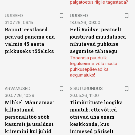
palgatoetus riigile tagastada?
UUDISED
UUDISED
31.07.26, 09:15
18.05.26, 09:00
Raport: eestlased
Heli Raidve: peatselt
peavad panema end
jõustuvad muudatused
valmis 45 aasta
nihutavad puhkuse
pikkuseks tööeluks
aegumise tähtaegu
Tööandja puudulik
tegutsemine võib muuta
puhkusepäevad ka
aegumatuks!
ST
ARVAMUSED
SISUTURUNDUS
30.07.26, 10:39
20.05.26, 11:00
Mihkel Männamaa:
Tiimiürituste loogika
killustunud
muutub: ettevõtted
personalitöö sööb
otsivad üha enam
kasumit ja usaldust
keskkonda, kus
kiiremini kui juhid
inimesed päriselt