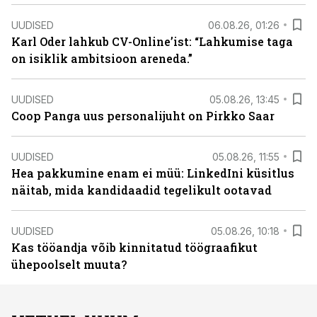
UUDISED
06.08.26, 01:26
Karl Oder lahkub CV-Online’ist: “Lahkumise taga
on isiklik ambitsioon areneda.”
UUDISED
05.08.26, 13:45
Coop Panga uus personalijuht on Pirkko Saar
UUDISED
05.08.26, 11:55
Hea pakkumine enam ei müü: LinkedIni küsitlus
näitab, mida kandidaadid tegelikult ootavad
UUDISED
05.08.26, 10:18
Kas tööandja võib kinnitatud töögraafikut
ühepoolselt muuta?