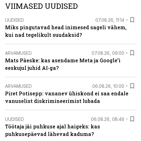
VIIMASED UUDISED
UUDISED
07.08.26, 11:14
Miks pingutavad head inimesed sageli vähem,
kui nad tegelikult suudaksid?
ARVAMUSED
07.08.26, 09:00
Mats Päeske: kas asendame Meta ja Google’i
eeskujul juhid AI-ga?
ARVAMUSED
06.08.26, 10:00
Piret Potisepp: vananev ühiskond ei saa endale
vanuselist diskrimineerimist lubada
UUDISED
06.08.26, 08:46
Töötaja jäi puhkuse ajal haigeks: kas
puhkusepäevad lähevad kaduma?