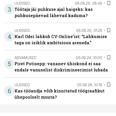
UUDISED
06.08.26, 08:46
3
Töötaja jäi puhkuse ajal haigeks: kas
puhkusepäevad lähevad kaduma?
UUDISED
06.08.26, 01:26
4
Karl Oder lahkub CV-Online’ist: “Lahkumise
taga on isiklik ambitsioon areneda.”
ARVAMUSED
06.08.26, 10:00
5
Piret Potisepp: vananev ühiskond ei saa
endale vanuselist diskrimineerimist lubada
UUDISED
05.08.26, 10:18
6
Kas tööandja võib kinnitatud töögraafikut
ühepoolselt muuta?