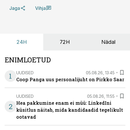
Jaga
Vihja
24H
72H
Nädal
ENIMLOETUD
UUDISED
05.08.26, 13:45
1
Coop Panga uus personalijuht on Pirkko Saar
UUDISED
05.08.26, 11:55
Hea pakkumine enam ei müü: LinkedIni
2
küsitlus näitab, mida kandidaadid tegelikult
ootavad