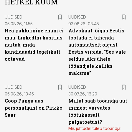
HETKEL KUUM
UUDISED
UUDISED
05.08.26, 11:55
03.08.26, 08:45
Hea pakkumine enam ei
Advokaat: õigus Eestis
müü: LinkedIni küsitlus
töötada ei tähenda
näitab, mida
automaatselt õigust
kandidaadid tegelikult
Eestis viibida. “See vale
ootavad
eeldus läks ühele
tööandjale kalliks
maksma”
UUDISED
UUDISED
05.08.26, 13:45
30.07.26, 16:20
Coop Panga uus
Millal saab tööandja uut
personalijuht on Pirkko
inimest värvates
Saar
töötukassalt
palgatoetust?
Mis juhtudel tuleb tööandjal