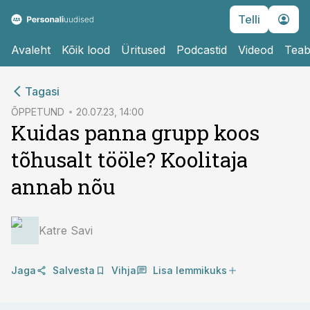
Telli
Avaleht
Kõik lood
Üritused
Podcastid
Videod
Teab
cebook
cebook
Tagasi
Twitter)
Twitter)
ÕPPETUND
20.07.23, 14:00
Kuidas panna grupp koos
kedIn
kedIn
tõhusalt tööle? Koolitaja
ail
ail
annab nõu
k
k
Katre Savi
Jaga
Salvesta
Vihja
Lisa lemmikuks