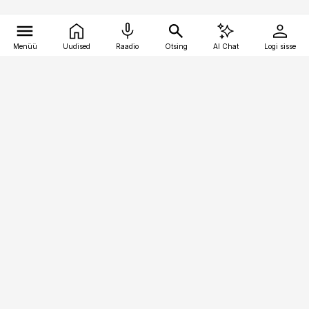
Menüü
Uudised
Raadio
Otsing
AI Chat
Logi sisse
Vana-Lõuna 39/1, 19094 Tallinn
(+372) 667 0111
personaliuudised@personaliuudised.ee
Telli
Reklaam
Firmast
Sisu kasutamisõigused
Ajakirjaniku
eetikakoodeks
Üldtingimused
Privaatsustingimused
Küpsiste poliitika
KKK
Eesti Meediaettevõtete
Eelistuste haldamine