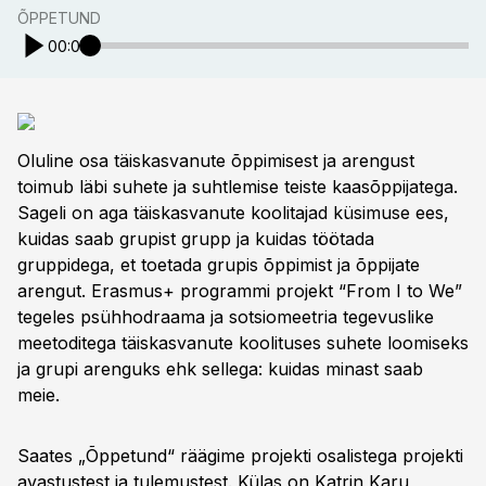
ÕPPETUND
00:00
Oluline osa täiskasvanute õppimisest ja arengust
toimub läbi suhete ja suhtlemise teiste kaasõppijatega.
Sageli on aga täiskasvanute koolitajad küsimuse ees,
kuidas saab grupist grupp ja kuidas töötada
gruppidega, et toetada grupis õppimist ja õppijate
arengut. Erasmus+ programmi projekt “From I to We”
tegeles psühhodraama ja sotsiomeetria tegevuslike
meetoditega täiskasvanute koolituses suhete loomiseks
ja grupi arenguks ehk sellega: kuidas minast saab
meie.
Saates „Õppetund“ räägime projekti osalistega projekti
avastustest ja tulemustest. Külas on Katrin Karu,