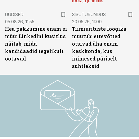
töötaja juhtumis
ST
UUDISED
SISUTURUNDUS
05.08.26, 11:55
20.05.26, 11:00
Hea pakkumine enam ei
Tiimiürituste loogika
müü: LinkedIni küsitlus
muutub: ettevõtted
näitab, mida
otsivad üha enam
kandidaadid tegelikult
keskkonda, kus
ootavad
inimesed päriselt
suhtleksid