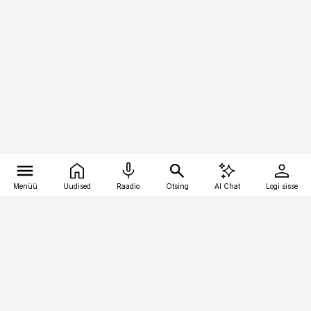
Menüü
Uudised
Raadio
Otsing
AI Chat
Logi sisse
Vana-Lõuna 39/1, 19094 Tallinn
(+372) 667 0111
personaliuudised@personaliuudised.ee