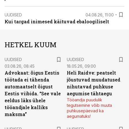
UUDISED
04.08.26, 11:00
Kui targad inimesed käituvad ebaloogiliselt
HETKEL KUUM
UUDISED
UUDISED
03.08.26, 08:45
18.05.26, 09:00
Advokaat: õigus Eestis
Heli Raidve: peatselt
töötada ei tähenda
jõustuvad muudatused
automaatselt õigust
nihutavad puhkuse
Eestis viibida. “See vale
aegumise tähtaegu
eeldus läks ühele
Tööandja puudulik
tegutsemine võib muuta
tööandjale kalliks
puhkusepäevad ka
maksma”
aegumatuks!