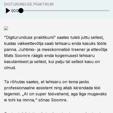
DIGITURUNDUSE PRAKTIKUM
00:00
"Digiturunduse praktikumi" saates tuleb juttu sellest,
kuidas väikeettevõtja saab tehisaru enda kasuks tööle
panna. Juhtimis- ja meeskonnatöö treener ja ettevõtja
Mats Soomre räägib enda kogemusest tehisaru
kasutamisest ja sellest, kui palju tal sellest kasu on
olnud.
Ta rõhutas saates, et tehisaru on tema jaoks
professionaalne assistent ning aitab kiirendada töö
tegemist. „AI on super töövahend, aga liiga mugavaks
ei tohi ka minna,“ sõnas Soomre.