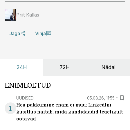
Priit Kallas
Jaga
Vihja
24H
72H
Nädal
ENIMLOETUD
UUDISED
05.08.26, 11:55
Hea pakkumine enam ei müü: LinkedIni
1
küsitlus näitab, mida kandidaadid tegelikult
ootavad