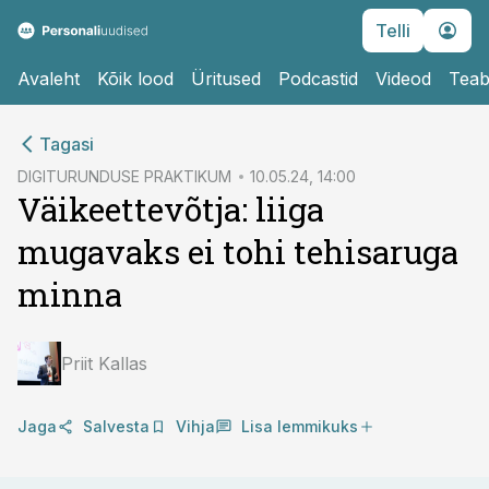
Telli
Avaleht
Kõik lood
Üritused
Podcastid
Videod
Teab
cebook
cebook
Tagasi
Twitter)
Twitter)
DIGITURUNDUSE PRAKTIKUM
10.05.24, 14:00
Väikeettevõtja: liiga
kedIn
kedIn
mugavaks ei tohi tehisaruga
ail
ail
minna
k
k
Priit Kallas
Jaga
Salvesta
Vihja
Lisa lemmikuks