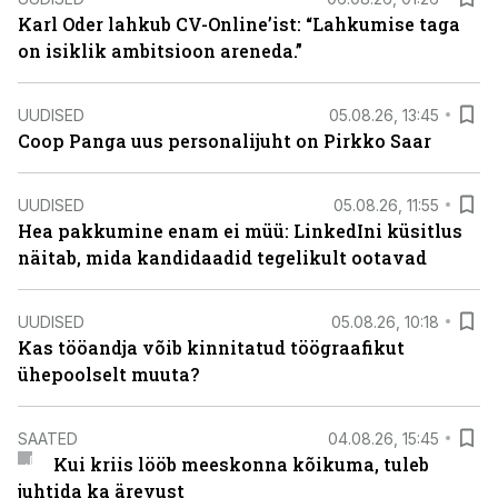
Karl Oder lahkub CV-Online’ist: “Lahkumise taga
on isiklik ambitsioon areneda.”
UUDISED
05.08.26, 13:45
Coop Panga uus personalijuht on Pirkko Saar
UUDISED
05.08.26, 11:55
Hea pakkumine enam ei müü: LinkedIni küsitlus
näitab, mida kandidaadid tegelikult ootavad
UUDISED
05.08.26, 10:18
Kas tööandja võib kinnitatud töögraafikut
ühepoolselt muuta?
SAATED
04.08.26, 15:45
Kui kriis lööb meeskonna kõikuma, tuleb
juhtida ka ärevust