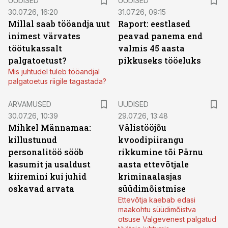
UUDISED
UUDISED
30.07.26, 16:20
31.07.26, 09:15
Millal saab tööandja uut
Raport: eestlased
inimest värvates
peavad panema end
töötukassalt
valmis 45 aasta
palgatoetust?
pikkuseks tööeluks
Mis juhtudel tuleb tööandjal
palgatoetus riigile tagastada?
ARVAMUSED
UUDISED
30.07.26, 10:39
29.07.26, 13:48
Mihkel Männamaa:
Välistööjõu
killustunud
kvoodipiirangu
personalitöö sööb
rikkumine tõi Pärnu
kasumit ja usaldust
aasta ettevõtjale
kiiremini kui juhid
kriminaalasjas
oskavad arvata
süüdimõistmise
Ettevõtja kaebab edasi
maakohtu süüdimõistva
otsuse Valgevenest palgatud