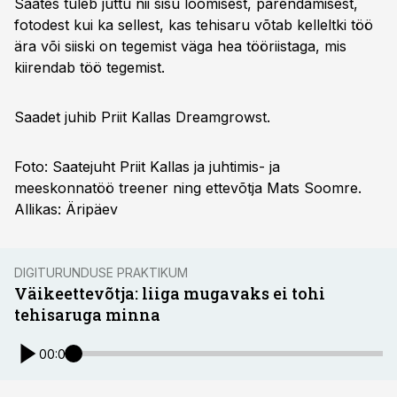
Saates tuleb juttu nii sisu loomisest, parendamisest,
fotodest kui ka sellest, kas tehisaru võtab kelleltki töö
ära või siiski on tegemist väga hea tööriistaga, mis
kiirendab töö tegemist.
Saadet juhib Priit Kallas Dreamgrowst.
Foto: Saatejuht Priit Kallas ja juhtimis- ja
meeskonnatöö treener ning ettevõtja Mats Soomre.
Allikas: Äripäev
DIGITURUNDUSE PRAKTIKUM
Väikeettevõtja: liiga mugavaks ei tohi
tehisaruga minna
00:00