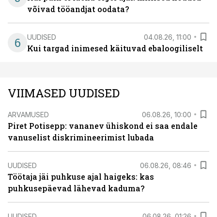
võivad tööandjat oodata?
UUDISED
04.08.26, 11:00
6
Kui targad inimesed käituvad ebaloogiliselt
VIIMASED UUDISED
ARVAMUSED
06.08.26, 10:00
Piret Potisepp: vananev ühiskond ei saa endale
vanuselist diskrimineerimist lubada
UUDISED
06.08.26, 08:46
Töötaja jäi puhkuse ajal haigeks: kas
puhkusepäevad lähevad kaduma?
UUDISED
06.08.26, 01:26