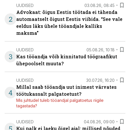
UUDISED
03.08.26, 08:45
Advokaat: õigus Eestis töötada ei tähenda
2
automaatselt õigust Eestis viibida. “See vale
eeldus läks ühele tööandjale kalliks
maksma”
UUDISED
05.08.26, 10:18
3
Kas tööandja võib kinnitatud töögraafikut
ühepoolselt muuta?
UUDISED
30.07.26, 16:20
Millal saab tööandja uut inimest värvates
4
töötukassalt palgatoetust?
Mis juhtudel tuleb tööandjal palgatoetus riigile
tagastada?
UUDISED
04.08.26, 09:00
5
Kui palk ei laeku õigel ajal: millised nõuded