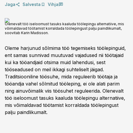
Jaga
Salvesta
Vihja
Olenevalt töö iseloomust tasuks kaaluda töölepingu alternatiive, mis
võimaldavad töötamist korraldada töölepingust palju paindlikumalt,
soovitab Karin Madisson.
Oleme harjunud sõlmima töö tegemiseks töölepinguid,
ent samas sunnivad muutuvad vajadused nii töötajaid
kui ka tööandjaid otsima muid lahendusi, sest
tööseadused on meil ikkagi suhteliselt jäigad.
Traditsiooniline töösuhe, mida reguleerib töötaja ja
tööandja vahel sõlmitud tööleping, ei ole alati parim
ning ainuvõimalik viis töösuhet reguleerida. Olenevalt
töö iseloomust tasuks kaaluda töölepingu alternatiive,
mis võimaldavad töötamist korraldada töölepingust
palju paindlikumalt.