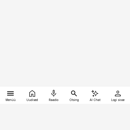
Menüü
Uudised
Raadio
Otsing
AI Chat
Logi sisse
Vana-Lõuna 39/1, 19094 Tallinn