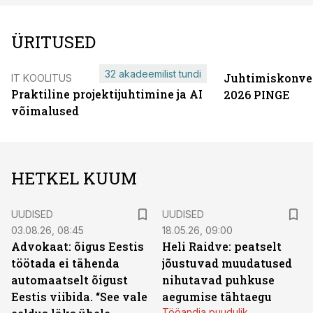
ÜRITUSED
32 akadeemilist tundi
Juhtimiskonve
IT KOOLITUS
Praktiline projektijuhtimine ja AI
2026 PINGE
võimalused
HETKEL KUUM
UUDISED
UUDISED
03.08.26, 08:45
18.05.26, 09:00
Advokaat: õigus Eestis
Heli Raidve: peatselt
töötada ei tähenda
jõustuvad muudatused
automaatselt õigust
nihutavad puhkuse
Eestis viibida. “See vale
aegumise tähtaegu
Tööandja puudulik