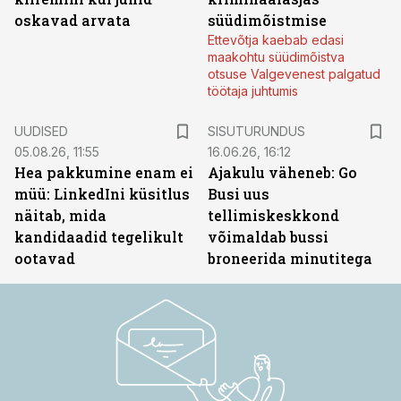
oskavad arvata
süüdimõistmise
Ettevõtja kaebab edasi
maakohtu süüdimõistva
otsuse Valgevenest palgatud
töötaja juhtumis
ST
UUDISED
SISUTURUNDUS
05.08.26, 11:55
16.06.26, 16:12
Hea pakkumine enam ei
Ajakulu väheneb: Go
müü: LinkedIni küsitlus
Busi uus
näitab, mida
tellimiskeskkond
kandidaadid tegelikult
võimaldab bussi
ootavad
broneerida minutitega