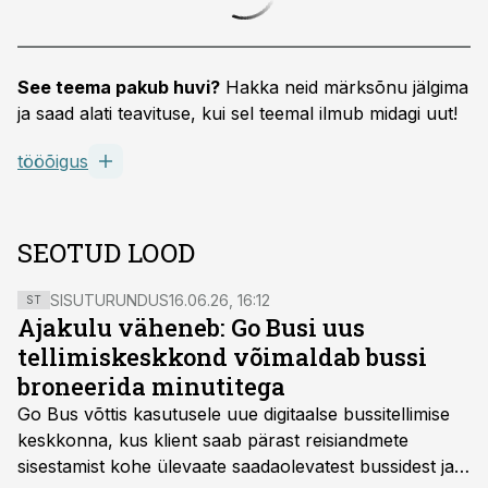
See teema pakub huvi?
Hakka neid märksõnu jälgima
ja saad alati teavituse, kui sel teemal ilmub midagi uut!
tööõigus
SEOTUD LOOD
SISUTURUNDUS
16.06.26, 16:12
ST
Ajakulu väheneb: Go Busi uus
tellimiskeskkond võimaldab bussi
broneerida minutitega
Go Bus võttis kasutusele uue digitaalse bussitellimise
keskkonna, kus klient saab pärast reisiandmete
sisestamist kohe ülevaate saadaolevatest bussidest ja