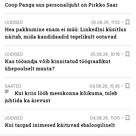
Coop Panga uus personalijuht on Pirkko Saar
UUDISED
05.08.26, 11:55
Hea pakkumine enam ei müü: LinkedIni küsitlus
näitab, mida kandidaadid tegelikult ootavad
UUDISED
05.08.26, 10:18
Kas tööandja võib kinnitatud töögraafikut
ühepoolselt muuta?
SAATED
04.08.26, 15:45
Kui kriis lööb meeskonna kõikuma, tuleb
juhtida ka ärevust
UUDISED
04.08.26, 11:00
Kui targad inimesed käituvad ebaloogiliselt