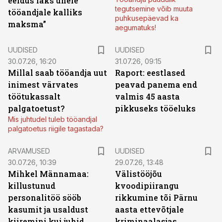
eeldus läks ühele
tegutsemine võib muuta
tööandjale kalliks
puhkusepäevad ka
maksma”
aegumatuks!
UUDISED
UUDISED
30.07.26, 16:20
31.07.26, 09:15
Millal saab tööandja uut
Raport: eestlased
inimest värvates
peavad panema end
töötukassalt
valmis 45 aasta
palgatoetust?
pikkuseks tööeluks
Mis juhtudel tuleb tööandjal
palgatoetus riigile tagastada?
ARVAMUSED
UUDISED
30.07.26, 10:39
29.07.26, 13:48
Mihkel Männamaa:
Välistööjõu
killustunud
kvoodipiirangu
personalitöö sööb
rikkumine tõi Pärnu
kasumit ja usaldust
aasta ettevõtjale
kiiremini kui juhid
kriminaalasjas