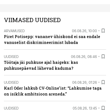
VIIMASED UUDISED
ARVAMUSED
06.08.26, 10:00
Piret Potisepp: vananev ühiskond ei saa endale
vanuselist diskrimineerimist lubada
UUDISED
06.08.26, 08:46
Töötaja jäi puhkuse ajal haigeks: kas
puhkusepäevad lähevad kaduma?
UUDISED
06.08.26, 01:26
Karl Oder lahkub CV-Online’ist: “Lahkumise taga
on isiklik ambitsioon areneda.”
UUDISED
05.08.26, 13:45