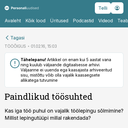
Telli
Avaleht
Kõik lood
Üritused
Podcastid
Videod
Teab
cebook
Tagasi
Twitter)
TÖÖÕIGUS
01.02.16, 15:03
kedIn
Tähelepanu!
Artikkel on enam kui 5 aastat vana
ning kuulub väljaande digitaalsesse arhiivi.
ail
Väljaanne ei uuenda ega kaasajasta arhiveeritud
sisu, mistõttu võib olla vajalik kaasaegsete
k
allikatega tutvumine
Paindlikud töösuhted
Kas iga töö puhul on vajalik töölepingu sõlmimine?
Millist lepingutüüpi millal rakendada?