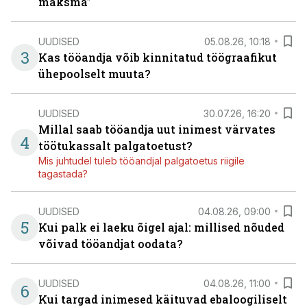
maksma”
UUDISED
05.08.26, 10:18
3
Kas tööandja võib kinnitatud töögraafikut
ühepoolselt muuta?
UUDISED
30.07.26, 16:20
Millal saab tööandja uut inimest värvates
4
töötukassalt palgatoetust?
Mis juhtudel tuleb tööandjal palgatoetus riigile
tagastada?
UUDISED
04.08.26, 09:00
5
Kui palk ei laeku õigel ajal: millised nõuded
võivad tööandjat oodata?
UUDISED
04.08.26, 11:00
6
Kui targad inimesed käituvad ebaloogiliselt