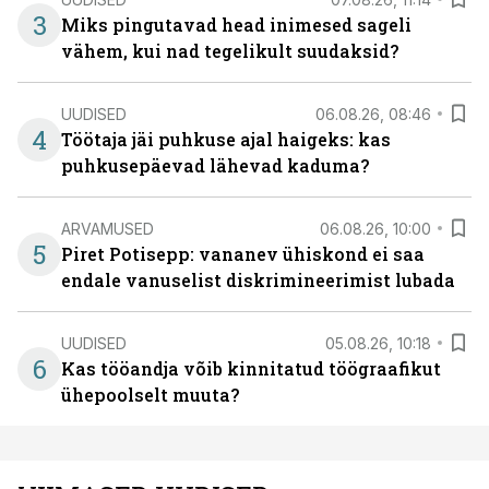
3
Miks pingutavad head inimesed sageli
vähem, kui nad tegelikult suudaksid?
UUDISED
06.08.26, 08:46
4
Töötaja jäi puhkuse ajal haigeks: kas
puhkusepäevad lähevad kaduma?
ARVAMUSED
06.08.26, 10:00
5
Piret Potisepp: vananev ühiskond ei saa
endale vanuselist diskrimineerimist lubada
UUDISED
05.08.26, 10:18
6
Kas tööandja võib kinnitatud töögraafikut
ühepoolselt muuta?