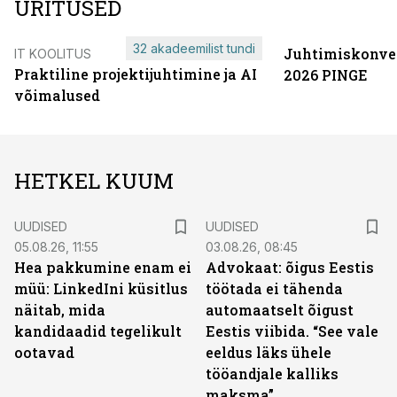
ÜRITUSED
32 akadeemilist tundi
Juhtimiskonve
IT KOOLITUS
Praktiline projektijuhtimine ja AI
2026 PINGE
võimalused
HETKEL KUUM
UUDISED
UUDISED
05.08.26, 11:55
03.08.26, 08:45
Hea pakkumine enam ei
Advokaat: õigus Eestis
müü: LinkedIni küsitlus
töötada ei tähenda
näitab, mida
automaatselt õigust
kandidaadid tegelikult
Eestis viibida. “See vale
ootavad
eeldus läks ühele
tööandjale kalliks
maksma”