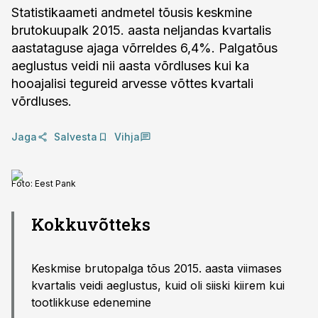
Statistikaameti andmetel tõusis keskmine
brutokuupalk 2015. aasta neljandas kvartalis
aastataguse ajaga võrreldes 6,4%. Palgatõus
aeglustus veidi nii aasta võrdluses kui ka
hooajalisi tegureid arvesse võttes kvartali
võrdluses.
Jaga
Salvesta
Vihja
Foto:
Eest Pank
Kokkuvõtteks
Keskmise brutopalga tõus 2015. aasta viimases
kvartalis veidi aeglustus, kuid oli siiski kiirem kui
tootlikkuse edenemine