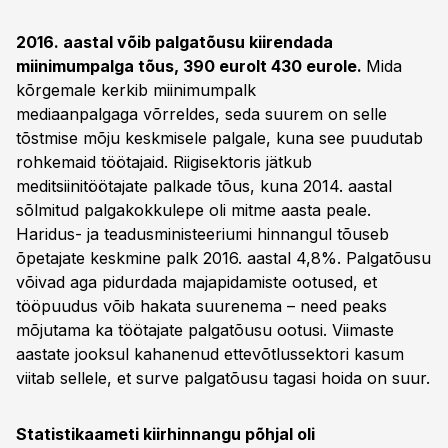
2016. aastal võib palgatõusu kiirendada
miinimumpalga tõus, 390 eurolt 430 eurole.
Mida
kõrgemale kerkib miinimumpalk
mediaanpalgaga võrreldes, seda suurem on selle
tõstmise mõju keskmisele palgale, kuna see puudutab
rohkemaid töötajaid. Riigisektoris jätkub
meditsiinitöötajate palkade tõus, kuna 2014. aastal
sõlmitud palgakokkulepe oli mitme aasta peale.
Haridus- ja teadusministeeriumi hinnangul tõuseb
õpetajate keskmine palk 2016. aastal 4,8%. Palgatõusu
võivad aga pidurdada majapidamiste ootused, et
tööpuudus võib hakata suurenema – need peaks
mõjutama ka töötajate palgatõusu ootusi. Viimaste
aastate jooksul kahanenud ettevõtlussektori kasum
viitab sellele, et surve palgatõusu tagasi hoida on suur.
Statistikaameti kiirhinnangu põhjal oli