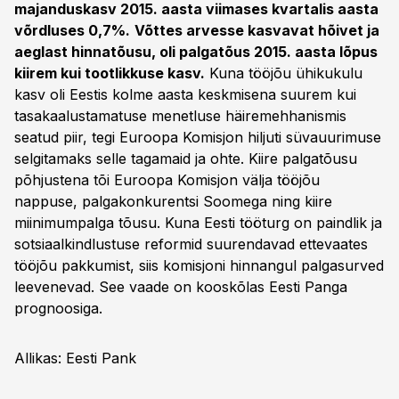
majanduskasv 2015. aasta viimases kvartalis aasta
võrdluses 0,7%.
Võttes arvesse kasvavat hõivet ja
aeglast hinnatõusu, oli palgatõus 2015. aasta lõpus
kiirem kui tootlikkuse kasv.
Kuna tööjõu ühikukulu
kasv oli Eestis kolme aasta keskmisena suurem kui
tasakaalustamatuse menetluse häiremehhanismis
seatud piir, tegi Euroopa Komisjon hiljuti süvauurimuse
selgitamaks selle tagamaid ja ohte. Kiire palgatõusu
põhjustena tõi Euroopa Komisjon välja tööjõu
nappuse, palgakonkurentsi Soomega ning kiire
miinimumpalga tõusu. Kuna Eesti tööturg on paindlik ja
sotsiaalkindlustuse reformid suurendavad ettevaates
tööjõu pakkumist, siis komisjoni hinnangul palgasurved
leevenevad. See vaade on kooskõlas Eesti Panga
prognoosiga.
Allikas: Eesti Pank