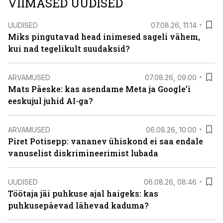
VIIMASED UUDISED
UUDISED
07.08.26, 11:14
Miks pingutavad head inimesed sageli vähem,
kui nad tegelikult suudaksid?
ARVAMUSED
07.08.26, 09:00
Mats Päeske: kas asendame Meta ja Google’i
eeskujul juhid AI-ga?
ARVAMUSED
06.08.26, 10:00
Piret Potisepp: vananev ühiskond ei saa endale
vanuselist diskrimineerimist lubada
UUDISED
06.08.26, 08:46
Töötaja jäi puhkuse ajal haigeks: kas
puhkusepäevad lähevad kaduma?