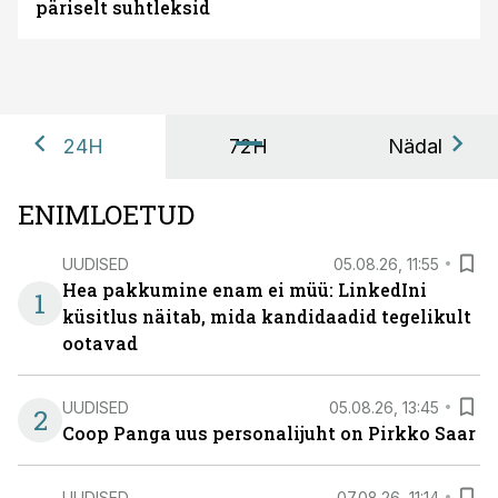
päriselt suhtleksid
24H
72H
Nädal
ENIMLOETUD
UUDISED
05.08.26, 11:55
Hea pakkumine enam ei müü: LinkedIni
1
küsitlus näitab, mida kandidaadid tegelikult
ootavad
UUDISED
05.08.26, 13:45
2
Coop Panga uus personalijuht on Pirkko Saar
UUDISED
07.08.26, 11:14