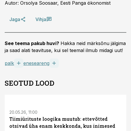
Autor: Orsolya Soosaar, Eesti Panga ökonomist
Jaga
Vihja
See teema pakub huvi?
Hakka neid märksõnu jälgima
ja saad alati teavituse, kui sel teemal ilmub midagi uut!
palk
eneseareng
SEOTUD LOOD
ST
20.05.26, 11:00
Tiimiürituste loogika muutub: ettevõtted
otsivad üha enam keskkonda, kus inimesed