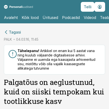
Telli
Avaleht
Kõik lood
Üritused
Podcastid
Videod
Teab
cebook
cebook
Tagasi
Twitter)
Twitter)
PALK
04.03.16, 11:45
kedIn
kedIn
Tähelepanu!
Artikkel on enam kui 5 aastat vana
ning kuulub väljaande digitaalsesse arhiivi.
ail
ail
Väljaanne ei uuenda ega kaasajasta arhiveeritud
sisu, mistõttu võib olla vajalik kaasaegsete
k
k
allikatega tutvumine
Palgatõus on aeglustunud,
kuid on siiski tempokam kui
tootlikkuse kasv