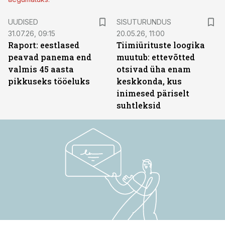
ST
UUDISED
SISUTURUNDUS
31.07.26, 09:15
20.05.26, 11:00
Raport: eestlased
Tiimiürituste loogika
peavad panema end
muutub: ettevõtted
valmis 45 aasta
otsivad üha enam
pikkuseks tööeluks
keskkonda, kus
inimesed päriselt
suhtleksid