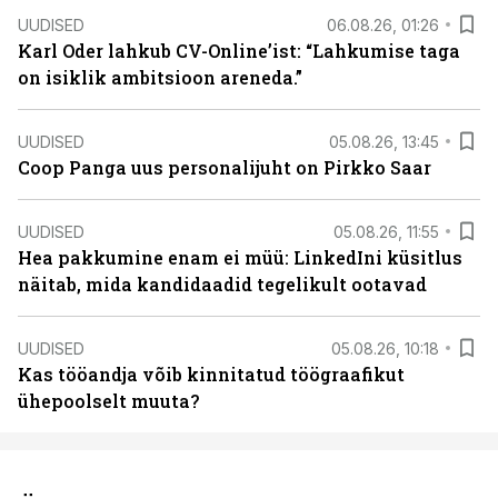
UUDISED
06.08.26, 01:26
Karl Oder lahkub CV-Online’ist: “Lahkumise taga
on isiklik ambitsioon areneda.”
UUDISED
05.08.26, 13:45
Coop Panga uus personalijuht on Pirkko Saar
UUDISED
05.08.26, 11:55
Hea pakkumine enam ei müü: LinkedIni küsitlus
näitab, mida kandidaadid tegelikult ootavad
UUDISED
05.08.26, 10:18
Kas tööandja võib kinnitatud töögraafikut
ühepoolselt muuta?