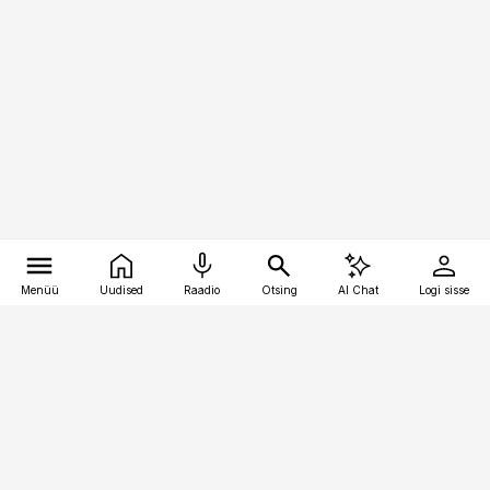
Menüü
Uudised
Raadio
Otsing
AI Chat
Logi sisse
Vana-Lõuna 39/1, 19094 Tallinn
(+372) 667 0111
personaliuudised@personaliuudised.ee