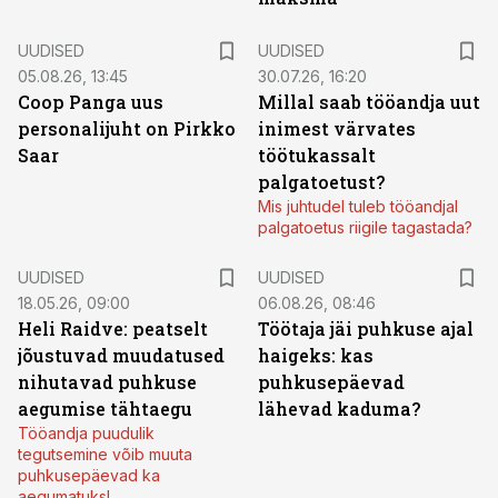
UUDISED
UUDISED
05.08.26, 13:45
30.07.26, 16:20
Coop Panga uus
Millal saab tööandja uut
personalijuht on Pirkko
inimest värvates
Saar
töötukassalt
palgatoetust?
Mis juhtudel tuleb tööandjal
palgatoetus riigile tagastada?
UUDISED
UUDISED
18.05.26, 09:00
06.08.26, 08:46
Heli Raidve: peatselt
Töötaja jäi puhkuse ajal
jõustuvad muudatused
haigeks: kas
nihutavad puhkuse
puhkusepäevad
aegumise tähtaegu
lähevad kaduma?
Tööandja puudulik
tegutsemine võib muuta
puhkusepäevad ka
aegumatuks!