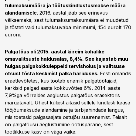
tulumaksumäära ja töötuskindlustusmakse määra
alandamisele.
2016. aastal jääb see erinevus
väiksemaks, sest tulumaksumaksumäära ei muudetud
ja tõsteti vaid tulumaksuvaba miinimumi, 154 eurolt 170
euroni.
Palgatõus oli 2015. aastal kiireim kohalike
omavalitsuste haldusalas, 8,4%. See kajastab muu
hulgas palgakokkuleppeid tervishoius ja valitsuse
otsust tõsta keskmist palka hariduses.
Eesti omandis
eraettevõtetes, kus töötab enamik palgatöötajaid,
kerkisid palgad aasta kokkuvõttes 6%. 2014. aasta
7,9%ga võrreldes aeglustus palgatõus erasektoris
märgatavalt. Ühest küljest aitasid sellele kindlasti kaasa
tööjõumaksude alandamine ja tarbijahindade langus,
mis toetasid palgasaajate ostujõu suurenemist. Teisalt
on palgatõusu aeglustumine ootuspärane, sest
tootlikkuse kasv on väga väike.