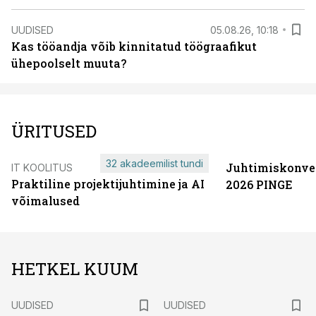
UUDISED
05.08.26, 10:18
Kas tööandja võib kinnitatud töögraafikut
ühepoolselt muuta?
ÜRITUSED
32 akadeemilist tundi
Juhtimiskonve
IT KOOLITUS
Praktiline projektijuhtimine ja AI
2026 PINGE
võimalused
HETKEL KUUM
UUDISED
UUDISED