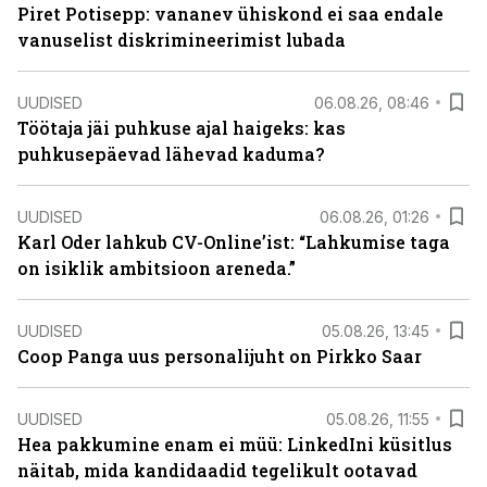
Piret Potisepp: vananev ühiskond ei saa endale
vanuselist diskrimineerimist lubada
UUDISED
06.08.26, 08:46
Töötaja jäi puhkuse ajal haigeks: kas
puhkusepäevad lähevad kaduma?
UUDISED
06.08.26, 01:26
Karl Oder lahkub CV-Online’ist: “Lahkumise taga
on isiklik ambitsioon areneda.”
UUDISED
05.08.26, 13:45
Coop Panga uus personalijuht on Pirkko Saar
UUDISED
05.08.26, 11:55
Hea pakkumine enam ei müü: LinkedIni küsitlus
näitab, mida kandidaadid tegelikult ootavad