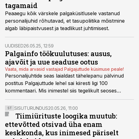
palgaläbipaistvuse direktiiv võib aga peagi tuua
tagamaid
muutusi kõigi tööandjate jaoks.
Peaaegu kõik värskele palgaküsitlusele vastanud
personalijuhid rõhutavad, et tasupoliitika mõistmine
algab läbipaistvusest ja teadlikust juhtimisest.
UUDISED
26.05.25, 12:59
Palgainfo töökuulutuses: ausus,
ajavõit ja uue seaduse ootus
Vaata, mida arvasid vastajad Palgajuttude küsimuse peale!
Personalijuhtide seas laialdast tähelepanu pälvinud
postitus Palgajuttude lehel sai kiiresti ligi 100
kommentaari. Mis inimestel siis tegelikult seoses
töökuulutustes palganumbri näitamisega hinge peal
on?
SISUTURUNDUS
20.05.26, 11:00
ST
Tiimiürituste loogika muutub:
ettevõtted otsivad üha enam
keskkonda, kus inimesed päriselt