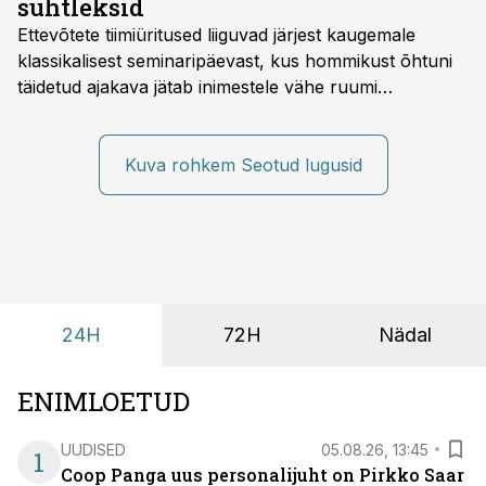
suhtleksid
Ettevõtete tiimiüritused liiguvad järjest kaugemale
klassikalisest seminaripäevast, kus hommikust õhtuni
täidetud ajakava jätab inimestele vähe ruumi
omavaheliseks suhtluseks. Saates “Lõunapaus”
räägitakse, miks otsivad ettevõtted üha enam paikasid,
kus keskkond ise aitaks inimesed töörežiimist välja
Kuva rohkem Seotud lugusid
tuua ning looks võimaluse rahulikumaks ja
sisulisemaks koosolemiseks.
24H
72H
Nädal
ENIMLOETUD
UUDISED
05.08.26, 13:45
1
Coop Panga uus personalijuht on Pirkko Saar