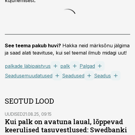
kujunemisest.
See teema pakub huvi?
Hakka neid märksõnu jälgima
ja saad alati teavituse, kui sel teemal ilmub midagi uut!
palkade läbipaistvus
palk
Palgad
Seadusemuudatused
Seadused
Seadus
SEOTUD LOOD
UUDISED
21.08.25, 09:15
Kui palk on avatuna laual, lõppevad
keerulised tasuvestlused: Swedbanki