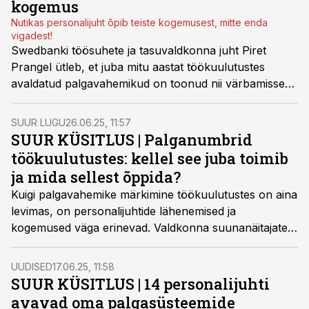
kogemus
Nutikas personalijuht õpib teiste kogemusest, mitte enda
vigadest!
Swedbanki töösuhete ja tasuvaldkonna juht Piret
Prangel ütleb, et juba mitu aastat töökuulutustes
avaldatud palgavahemikud on toonud nii värbamisse
kui ka sisemisse tööjõu liikumisse rohkem selgust ja
usaldust – kogemus, millest iga personalijuht enne uue
SUUR LUGU
26.06.25, 11:57
palgaläbipaistvuse direktiivi jõustumist õppida võiks.
SUUR KÜSITLUS | Palganumbrid
töökuulutustes: kellel see juba toimib
ja mida sellest õppida?
Kuigi palgavahemike märkimine töökuulutustes on aina
levimas, on personalijuhtide lähenemised ja
kogemused väga erinevad. Valdkonna suunanäitajate
küsitlus näitab, et osa organisatsioone on selle sammu
juba ammu astunud, teised katsetavad esimesi samme
UUDISED
17.06.25, 11:58
ja osa eelistab palganumbrit mitte avaldada, viidates
SUUR KÜSITLUS | 14 personalijuhti
muudele argumentidele. Euroopa Liidu uus
avavad oma palgasüsteemide