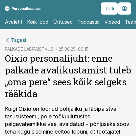
Telli
Avaleht
Kõik lood
Üritused
Podcastid
Videod
Teab
cebook
Tagasi
Twitter)
PALKADE LÄBIPAISTVUS
25.08.25, 09:15
Oixio personalijuht: enne
kedIn
palkade avalikustamist tuleb
ail
„oma pere“ sees kõik selgeks
k
rääkida
Kuigi Oixio on loonud põhjaliku ja läbipaistva
tasusüsteemi, pole töökuulutustes
palgavahemikke veel avaldatud – põhjuseks soov
teha kogu sisemine eeltöö lõpuni, et töötajatel