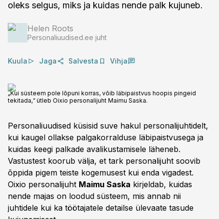
oleks selgus, miks ja kuidas nende palk kujuneb.
Helen Roots
Personaliuudised.ee juht
Kuula
Jaga
Salvesta
Vihja
„Kui süsteem pole lõpuni korras, võib läbipaistvus hoopis pingeid
tekitada,“ ütleb Oixio personalijuht Maimu Saska.
Personaliuudised küsisid suve hakul personalijuhtidelt,
kui kaugel ollakse palgakorralduse läbipaistvusega ja
kuidas keegi palkade avalikustamisele läheneb.
Vastustest koorub välja, et tark personalijuht soovib
õppida pigem teiste kogemusest kui enda vigadest.
Oixio personalijuht
Maimu Saska
kirjeldab, kuidas
nende majas on loodud süsteem, mis annab nii
juhtidele kui ka töötajatele detailse ülevaate tasude