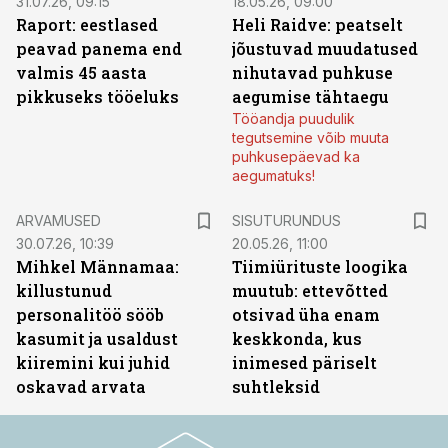
31.07.26, 09:15
18.05.26, 09:00
Raport: eestlased
Heli Raidve: peatselt
peavad panema end
jõustuvad muudatused
valmis 45 aasta
nihutavad puhkuse
pikkuseks tööeluks
aegumise tähtaegu
Tööandja puudulik
tegutsemine võib muuta
puhkusepäevad ka
aegumatuks!
ST
ARVAMUSED
SISUTURUNDUS
30.07.26, 10:39
20.05.26, 11:00
Mihkel Männamaa:
Tiimiürituste loogika
killustunud
muutub: ettevõtted
personalitöö sööb
otsivad üha enam
kasumit ja usaldust
keskkonda, kus
kiiremini kui juhid
inimesed päriselt
oskavad arvata
suhtleksid