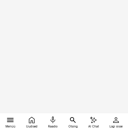
Menüü
Uudised
Raadio
Otsing
AI Chat
Logi sisse