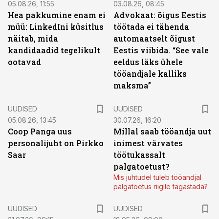
05.08.26, 11:55
03.08.26, 08:45
Hea pakkumine enam ei
Advokaat: õigus Eestis
müü: LinkedIni küsitlus
töötada ei tähenda
näitab, mida
automaatselt õigust
kandidaadid tegelikult
Eestis viibida. “See vale
ootavad
eeldus läks ühele
tööandjale kalliks
maksma”
UUDISED
UUDISED
05.08.26, 13:45
30.07.26, 16:20
Coop Panga uus
Millal saab tööandja uut
personalijuht on Pirkko
inimest värvates
Saar
töötukassalt
palgatoetust?
Mis juhtudel tuleb tööandjal
palgatoetus riigile tagastada?
UUDISED
UUDISED