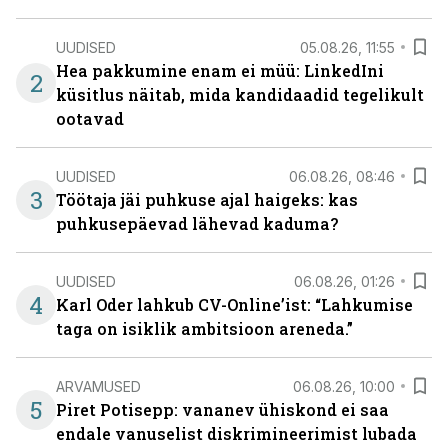
UUDISED
05.08.26, 11:55
Hea pakkumine enam ei müü: LinkedIni
2
küsitlus näitab, mida kandidaadid tegelikult
ootavad
UUDISED
06.08.26, 08:46
3
Töötaja jäi puhkuse ajal haigeks: kas
puhkusepäevad lähevad kaduma?
UUDISED
06.08.26, 01:26
4
Karl Oder lahkub CV-Online’ist: “Lahkumise
taga on isiklik ambitsioon areneda.”
ARVAMUSED
06.08.26, 10:00
5
Piret Potisepp: vananev ühiskond ei saa
endale vanuselist diskrimineerimist lubada