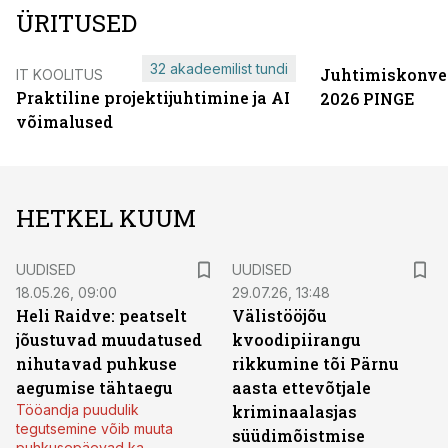
ÜRITUSED
32 akadeemilist tundi
Juhtimiskonve
IT KOOLITUS
Praktiline projektijuhtimine ja AI
2026 PINGE
võimalused
HETKEL KUUM
UUDISED
UUDISED
18.05.26, 09:00
29.07.26, 13:48
Heli Raidve: peatselt
Välistööjõu
jõustuvad muudatused
kvoodipiirangu
nihutavad puhkuse
rikkumine tõi Pärnu
aegumise tähtaegu
aasta ettevõtjale
Tööandja puudulik
kriminaalasjas
tegutsemine võib muuta
süüdimõistmise
puhkusepäevad ka