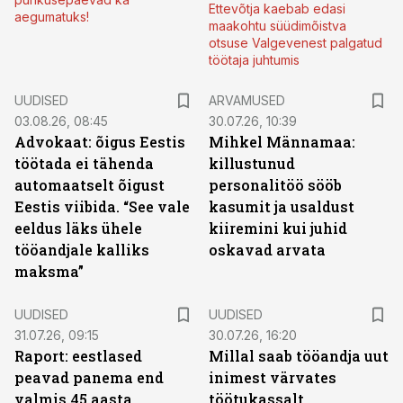
Ettevõtja kaebab edasi
aegumatuks!
maakohtu süüdimõistva
otsuse Valgevenest palgatud
töötaja juhtumis
UUDISED
ARVAMUSED
03.08.26, 08:45
30.07.26, 10:39
Advokaat: õigus Eestis
Mihkel Männamaa:
töötada ei tähenda
killustunud
automaatselt õigust
personalitöö sööb
Eestis viibida. “See vale
kasumit ja usaldust
eeldus läks ühele
kiiremini kui juhid
tööandjale kalliks
oskavad arvata
maksma”
UUDISED
UUDISED
31.07.26, 09:15
30.07.26, 16:20
Raport: eestlased
Millal saab tööandja uut
peavad panema end
inimest värvates
valmis 45 aasta
töötukassalt