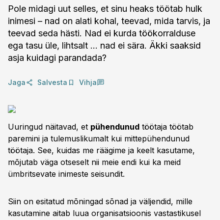
Pole midagi uut selles, et sinu heaks töötab hulk
inimesi – nad on alati kohal, teevad, mida tarvis, ja
teevad seda hästi. Nad ei kurda töökorralduse
ega tasu üle, lihtsalt ... nad ei sära. Äkki saaksid
asja kuidagi parandada?
Jaga
Salvesta
Vihja
Uuringud näitavad, et
pühendunud
töötaja töötab
paremini ja tulemuslikumalt kui mittepühendunud
töötaja. See, kuidas me räägime ja keelt kasutame,
mõjutab väga otseselt nii meie endi kui ka meid
ümbritsevate inimeste seisundit.
Siin on esitatud mõningad sõnad ja väljendid, mille
kasutamine aitab luua organisatsioonis vastastikusel