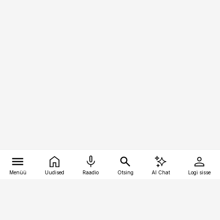
Menüü
Uudised
Raadio
Otsing
AI Chat
Logi sisse
Vana-Lõuna 39/1, 19094 Tallinn