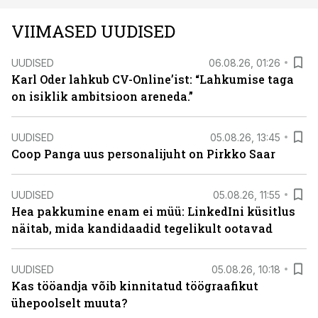
VIIMASED UUDISED
UUDISED
06.08.26, 01:26
Karl Oder lahkub CV-Online’ist: “Lahkumise taga
on isiklik ambitsioon areneda.”
UUDISED
05.08.26, 13:45
Coop Panga uus personalijuht on Pirkko Saar
UUDISED
05.08.26, 11:55
Hea pakkumine enam ei müü: LinkedIni küsitlus
näitab, mida kandidaadid tegelikult ootavad
UUDISED
05.08.26, 10:18
Kas tööandja võib kinnitatud töögraafikut
ühepoolselt muuta?