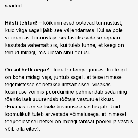
saadud.
Hästi tehtud!
– kõik inimesed ootavad tunnustust,
kuid väga sageli jääb see väljendamata. Kui sa pole
suurem asi tunnustaja, siis tasuks seda sõnapaari
kasutada vähemalt siis, kui tuleb tunne, et keegi on
teinud midagi, mis ületab sinu ootusi.
On sul hetk aega? –
kiire töötempo juures, kui kõigil
on kohe midagi vaja, juhtub sageli, et teise inimese
tegemistesse sõidetakse lihtsalt sisse. Viisakas
küsimuse vormis pöördumine pehmendab seda ning
tõenäoliselt suurendab töötaja vastutulelikkust.
(Enamasti on sellisele küsimusele vastus jah, kuid
loomulikult tuleb arvestada võimalusega, et inimesel
tõepoolest sel hetkel on midagi tähtsat pooleli ja vastus
võib olla eitav).