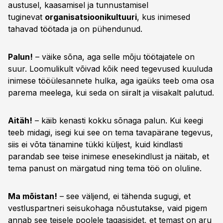
austusel, kaasamisel ja tunnustamisel
tuginevat
organisatsioonikultuuri
, kus inimesed
tahavad töötada ja on pühendunud.
Palun!
– väike sõna, aga selle mõju töötajatele on
suur. Loomulikult võivad kõik need tegevused kuuluda
inimese tööülesannete hulka, aga igaüks teeb oma osa
parema meelega, kui seda on siiralt ja viisakalt palutud.
Aitäh!
– käib kenasti kokku sõnaga palun. Kui keegi
teeb midagi, isegi kui see on tema tavapärane tegevus,
siis ei võta tänamine tükki küljest, kuid kindlasti
parandab see teise inimese enesekindlust ja näitab, et
tema panust on märgatud ning tema töö on oluline.
Ma mõistan!
– see väljend, ei tähenda sugugi, et
vestluspartneri seisukohaga nõustutakse, vaid pigem
annab see teisele poolele tagasisidet, et temast on aru