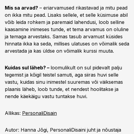
Mis sa arvad?
– eriarvamused rikastavad ja mitu pead
on ikka mitu pead. Lisaks sellele, et selle küsimuse abil
võib leida rohkem ja paremaid lahendusi, loob selline
kaasamine inimeses tunde, et tema arvamus on oluline
ja temaga arvestaks. Samas tasub arvamust küsides
hinnata ikka ka seda, millises ulatuses on võimalik seda
arvestada ja kas üldse on võimalik kurssi muuta.
Kuidas sul läheb? –
loomulikult on sul pidevalt palju
tegemist ja kõigil teistel samuti, aga siiras huvi selle
vastu, kuidas sinu inimestel suuremas või väiksemas
plaanis läheb, loob tunde, et nendest hoolitakse ja
nende käekäigu vastu tuntakse huvi.
Allikas:
PersonaliDisain
Autor: Hanna Jõgi, PersonaliDisaini juht ja nõustaja