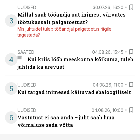
UUDISED
30.07.26, 16:20
Millal saab tööandja uut inimest värvates
3
töötukassalt palgatoetust?
Mis juhtudel tuleb tööandjal palgatoetus riigile
tagastada?
SAATED
04.08.26, 15:45
4
Kui kriis lööb meeskonna kõikuma, tuleb
juhtida ka ärevust
UUDISED
04.08.26, 11:00
5
Kui targad inimesed käituvad ebaloogiliselt
UUDISED
04.08.26, 10:00
6
Vastutust ei saa anda – juht saab luua
võimaluse seda võtta