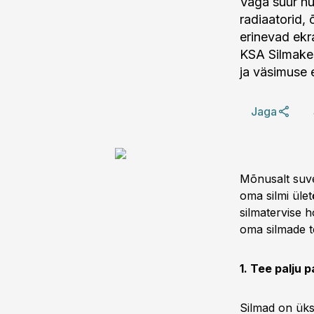
Väga suur hu
radiaatorid,
erinevad ekr
KSA Silmakes
ja väsimuse e
Jaga
Mõnusalt suve
oma silmi üle
silmatervise 
oma silmade te
1. Tee palju p
Silmad on üks