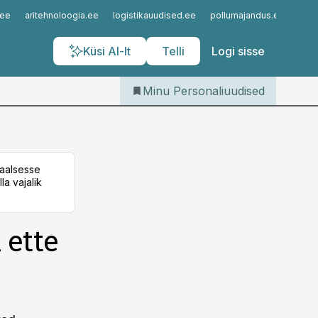
Iseteenindus
.ee
aritehnoloogia.ee
logistikauudised.ee
pollumajandus.ee
kinn
Telli Personaliuudised
Küsi AI-lt
Telli
Logi sisse
Minu Personaliuudised
taalsesse
la vajalik
 ette