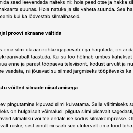
 mida saad leevendada näiteks nii: hoia pead otse ja hakka s
makaarte suunas. Hoia natuke ja siis vaheta suunda. See ha
reenib kui ka lõdvestab silmalihaseid.
ajal proovi ekraane vältida
as oma silmi ekraanirohke igapäevatööga harjutada, on anda
 ekraanivabalt taastuda. Kui su töö hõlmab umbes kaheksat 
üüa enne ja pärast tööpäeva televiisorit, kodust arvutit ja nut
he vaadata, nii jõuavad su silmad järgmiseks tööpäevaks ka 
stu võitled silmade niisutamisega
dev pingutamine kipuvad silmi kuivatama. Selle vältimiseks s
lleks on hulgaliselt võimalusi: pilguta silmi piisavalt sagedast
avaid silmatilku või tee endale ise kodus silmakompresse. Ol
valt niiske, sest ainult nii saab see elutervelt oma tööd teha