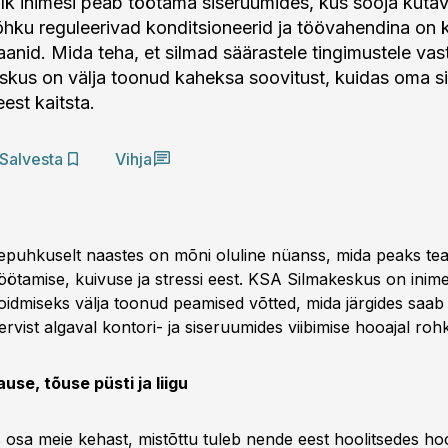
lk inimesi peab töötama siseruumides, kus sooja küta
 õhku reguleerivad konditsioneerid ja töövahendina on 
aanid. Mida teha, et silmad säärastele tingimustele va
kus on välja toonud kaheksa soovitust, kuidas oma si
est kaitsta.
Salvesta
Vihja
puhkuselt naastes on mõni oluline nüanss, mida peaks tea
töötamise, kuivuse ja stressi eest. KSA Silmakeskus on inim
hoidmiseks välja toonud peamised võtted, mida järgides saab
rvist algaval kontori- ja siseruumides viibimise hooajal ro
ause, tõuse püsti ja liigu
 osa meie kehast, mistõttu tuleb nende eest hoolitsedes ho