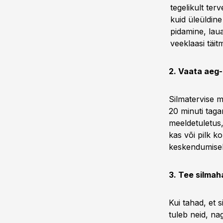
tegelikult ter
kuid üleüldin
pidamine, laua
veeklaasi täit
2. Vaata aeg
Silmatervise m
20 minuti taga
meeldetuletus,
kas või pilk k
keskendumisel
3. Tee silmah
Kui tahad, et 
tuleb neid, na