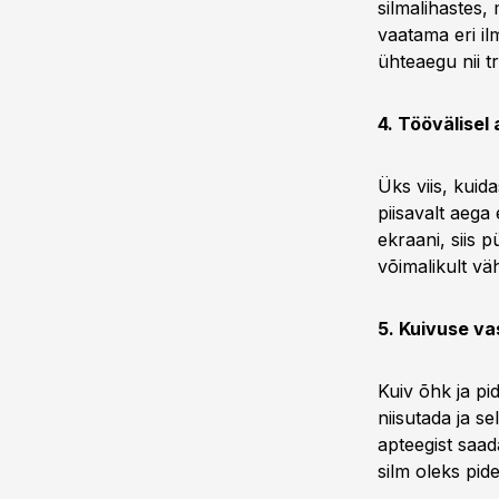
silmalihastes,
vaatama eri il
ühteaegu nii t
4. Töövälisel 
Üks viis, kuid
piisavalt aega
ekraani, siis p
võimalikult vä
5. Kuivuse va
Kuiv õhk ja pi
niisutada ja se
apteegist saad
silm oleks pide