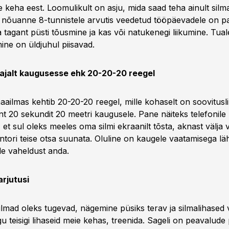
ve keha eest. Loomulikult on asju, mida saad teha ainult silm
e nõuanne 8-tunnistele arvutis veedetud tööpäevadele on p
 tagant püsti tõusmine ja kas või natukenegi liikumine. Tuale
mine on üldjuhul piisavad.
-ajalt kaugusesse ehk 20-20-20 reegel
aailmas kehtib 20-20-20 reegel, mille kohaselt on soovitusl
nt 20 sekundit 20 meetri kaugusele. Pane näiteks telefonile
 et sul oleks meeles oma silmi ekraanilt tõsta, aknast välja 
ontori teise otsa suunata. Oluline on kaugele vaatamisega lä
e vaheldust anda.
arjutusi
silmad oleks tugevad, nägemine püsiks terav ja silmalihased v
gu teisigi lihaseid meie kehas, treenida. Sageli on peavalude