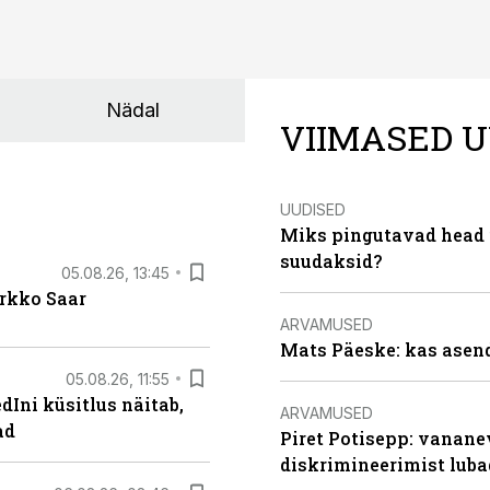
Nädal
VIIMASED U
UUDISED
Miks pingutavad head i
suudaksid?
05.08.26, 13:45
irkko Saar
ARVAMUSED
Mats Päeske: kas asend
05.08.26, 11:55
Ini küsitlus näitab,
ARVAMUSED
ad
Piret Potisepp: vanane
diskrimineerimist lub