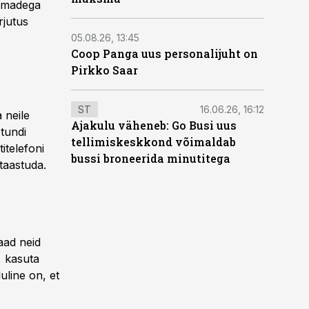
ilmadega
rjutus
05.08.26, 13:45
Coop Panga uus personalijuht on
Pirkko Saar
ST
16.06.26, 16:12
 neile
Ajakulu väheneb: Go Busi uus
tundi
tellimiskeskkond võimaldab
itelefoni
bussi broneerida minutitega
taastuda.
aad neid
i, kasuta
uline on, et
.