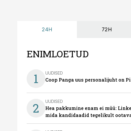
24H
72H
ENIMLOETUD
UUDISED
1
Coop Panga uus personalijuht on P
UUDISED
2
Hea pakkumine enam ei müü: Linked
mida kandidaadid tegelikult ootav