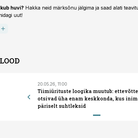
kub huvi?
Hakka neid märksõnu jälgima ja saad alati teavitu
idagi uut!
 LOOD
20.05.26, 11:00
Tiimiürituste loogika muutub: ettevõtt
otsivad üha enam keskkonda, kus inim
päriselt suhtleksid