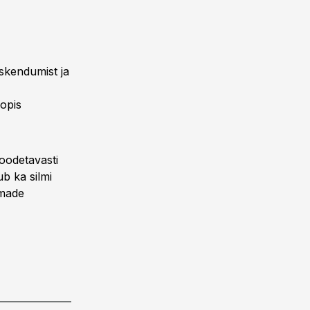
eskendumist ja
oopis
loodetavasti
ub ka silmi
lmade