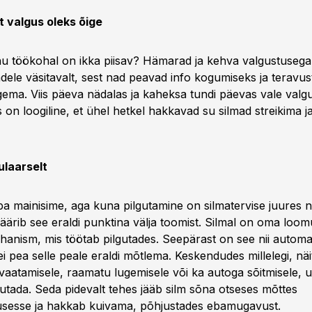
et valgus oleks õige
nu töökohal on ikka piisav? Hämarad ja kehva valgustuseg
dele väsitavalt, sest nad peavad info kogumiseks ja teravu
ema. Viis päeva nädalas ja kaheksa tundi päevas vale valg
 on loogiline, et ühel hetkel hakkavad su silmad streikima 
ulaarselt
a mainisime, aga kuna pilgutamine on silmatervise juures ni
ärib see eraldi punktina välja toomist. Silmal on oma loomu
hanism, mis töötab pilgutades. Seepärast on see nii automa
 ei pea selle peale eraldi mõtlema. Keskendudes millelegi, nä
 vaatamisele, raamatu lugemisele või ka autoga sõitmisele,
gutada. Seda pidevalt tehes jääb silm sõna otseses mõttes
usesse ja hakkab kuivama, põhjustades ebamugavust.