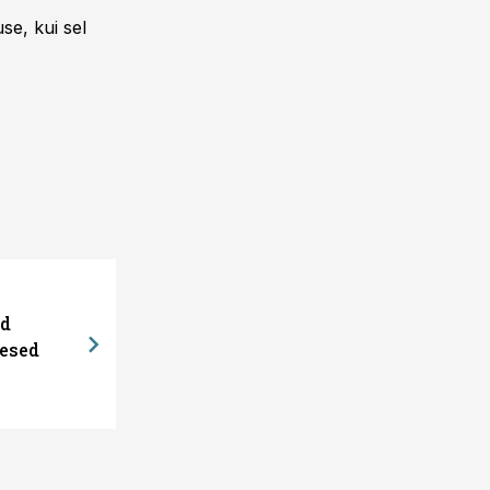
se, kui sel
ed
esed