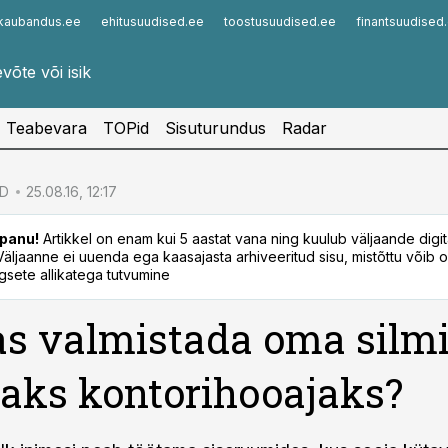
kaubandus.ee
ehitusuudised.ee
toostusuudised.ee
finantsuudised
Infopank
Radar
Teabevara
TOPid
Sisuturundus
Radar
ID
25.08.16, 12:17
panu!
Artikkel on enam kui 5 aastat vana ning kuulub väljaande digi
. Väljaanne ei uuenda ega kaasajasta arhiveeritud sisu, mistõttu võib ol
sete allikatega tutvumine
s valmistada oma silmi
aks kontorihooajaks?