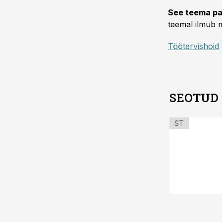
See teema pa
teemal ilmub m
Töötervishoid
SEOTUD
ST