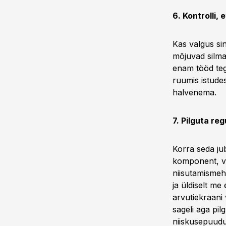
6. Kontrolli, 
Kas valgus si
mõjuvad silma
enam tööd teg
ruumis istudes
halvenema.
7. Pilguta reg
Korra seda jub
komponent, vä
niisutamismeh
ja üldiselt me
arvutiekraani
sageli aga pil
niiskusepuud