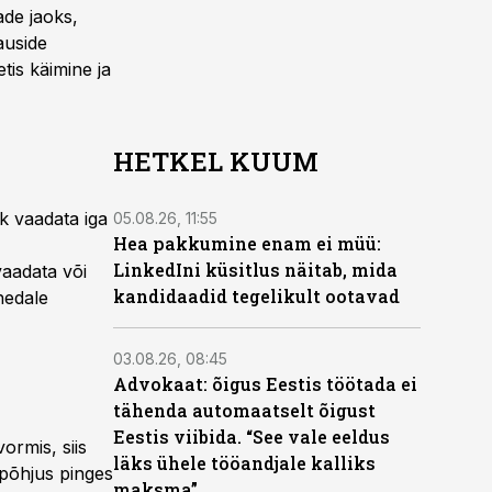
ade jaoks,
auside
tis käimine ja
HETKEL KUUM
ik vaadata iga
05.08.26, 11:55
Hea pakkumine enam ei müü:
LinkedIni küsitlus näitab, mida
vaadata või
kandidaadid tegelikult ootavad
hedale
03.08.26, 08:45
Advokaat: õigus Eestis töötada ei
tähenda automaatselt õigust
Eestis viibida. “See vale eeldus
ormis, siis
läks ühele tööandjale kalliks
 põhjus pinges
maksma”