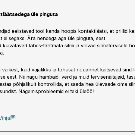
ktläätsedega üle pinguta
andjad eelistavad tööl kanda hoopis kontaktläätsi, et prillid k
t ei segaks. Ära nendega aga üle pinguta, sest
 kuivatavad tahes-tahtmata silmi ja võivad silmatervisele h
a.
väikest, kuid vajalikku ja tõhusat nõuannet kaitsevad sind 
se eest. Nii nagu hambaid, verd ja muid tervisenäitajaid, tas
stas põhjalikult kontrollida, et saada hea ülevaade oma si
eisundist. Nägemisprobleemid ei teki üleöö!
Vihja