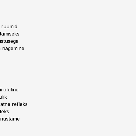
a ruumid
stamiseks
ustusega
ja nägemine
i oluline
lik
atne refleks
iteks
 unustame