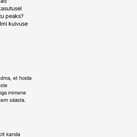
vad
kasutusel
stu peaks?
lmi kuivuse
dma, et hoida
este
 iga inimene
hkem säästa.
olt kanda