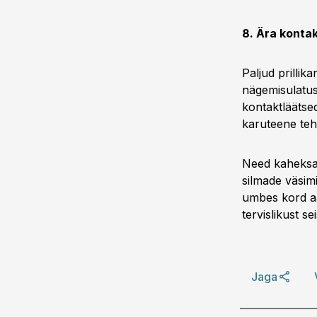
8. Ära konta
Paljud prillik
nägemisulatus
kontaktläätsed
karuteene teh
Need kaheksa 
silmade väsimi
umbes kord aa
tervislikust s
Jaga