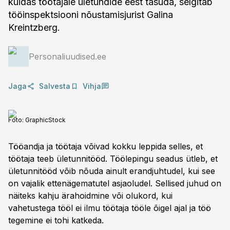
kuidas töötajale ületundide eest tasuda, selgitab
tööinspektsiooni nõustamisjurist Galina
Kreintzberg.
Personaliuudised.ee
Jaga
Salvesta
Vihja
Foto:
GraphicStock
Tööandja ja töötaja võivad kokku leppida selles, et
töötaja teeb ületunnitööd. Töölepingu seadus ütleb, et
ületunnitööd võib nõuda ainult erandjuhtudel, kui see
on vajalik ettenägematutel asjaoludel. Sellised juhud on
näiteks kahju ärahoidmine või olukord, kui
vahetustega tööl ei ilmu töötaja tööle õigel ajal ja töö
tegemine ei tohi katkeda.