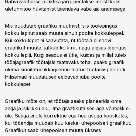
Rahvusvahelise praktika järgi peetakse mõistlikuks
ületunnitöö hüvitamist täiendava vaba aja andmisega.
Mis puudutab graafiku muutmist, siis töölepingus
kokku lepitut saab muuta ainult poolte kokkuleppel.
Kui kokkulepet ei saavutata, nt töötaja ei soovi
graafikut muuta, jätkub kõik nii, nagu algses lepingus
kokku lepiti. Kuigi seadus ei ütle, kuidas ja millal tuleb
tööajagraafik töötajale teatavaks teha, peaks graafik
olema kinnitatud ikkagi enne teatud töötamisperioodi.
Hilisemad muudatused eeldavad juba poolte
kokkulepet.
Graafiku mõte on, et töötaja saaks planeerida oma
aega ja isiklikku elu, ilma graafikuta see aga võimalik ei
ole. Seega ei ole korrektne ega hea usuga kooskõlas,
kui tööandja muudab kuu keskel ühepoolselt graafikut.
Graafikut saab ühepoolselt muuta üksnes