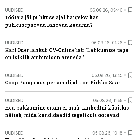
UUDISED
06.08.26, 08:46
Töötaja jäi puhkuse ajal haigeks: kas
puhkusepäevad lähevad kaduma?
UUDISED
06.08.26, 01:26
Karl Oder lahkub CV-Online’ist: “Lahkumise taga
on isiklik ambitsioon areneda.”
UUDISED
05.08.26, 13:45
Coop Panga uus personalijuht on Pirkko Saar
UUDISED
05.08.26, 11:55
Hea pakkumine enam ei müü: LinkedIni küsitlus
näitab, mida kandidaadid tegelikult ootavad
UUDISED
05.08.26, 10:18