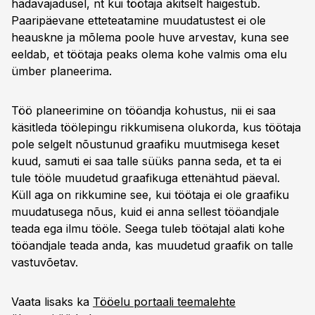
hädavajadusel, nt kui töötaja äkitselt haigestub.
Paaripäevane etteteatamine muudatustest ei ole
heauskne ja mõlema poole huve arvestav, kuna see
eeldab, et töötaja peaks olema kohe valmis oma elu
ümber planeerima.
Töö planeerimine on tööandja kohustus, nii ei saa
käsitleda töölepingu rikkumisena olukorda, kus töötaja
pole selgelt nõustunud graafiku muutmisega keset
kuud, samuti ei saa talle süüks panna seda, et ta ei
tule tööle muudetud graafikuga ettenähtud päeval.
Küll aga on rikkumine see, kui töötaja ei ole graafiku
muudatusega nõus, kuid ei anna sellest tööandjale
teada ega ilmu tööle. Seega tuleb töötajal alati kohe
tööandjale teada anda, kas muudetud graafik on talle
vastuvõetav.
Vaata lisaks ka
Tööelu portaali teemalehte