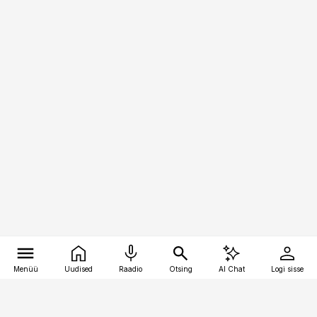
Menüü
Uudised
Raadio
Otsing
AI Chat
Logi sisse