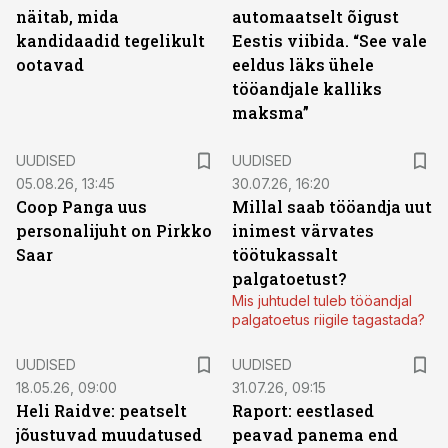
näitab, mida
automaatselt õigust
kandidaadid tegelikult
Eestis viibida. “See vale
ootavad
eeldus läks ühele
tööandjale kalliks
maksma”
UUDISED
UUDISED
05.08.26, 13:45
30.07.26, 16:20
Coop Panga uus
Millal saab tööandja uut
personalijuht on Pirkko
inimest värvates
Saar
töötukassalt
palgatoetust?
Mis juhtudel tuleb tööandjal
palgatoetus riigile tagastada?
UUDISED
UUDISED
18.05.26, 09:00
31.07.26, 09:15
Heli Raidve: peatselt
Raport: eestlased
jõustuvad muudatused
peavad panema end