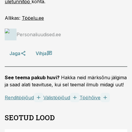
ületunnitöö
kohta.
Allikas:
Tööelu.ee
Personaliuudised.ee
Jaga
Vihja
See teema pakub huvi?
Hakka neid märksõnu jälgima
ja saad alati teavituse, kui sel teemal ilmub midagi uut!
Renditööjõud
Välistööjõud
Tööhõive
SEOTUD LOOD
ST