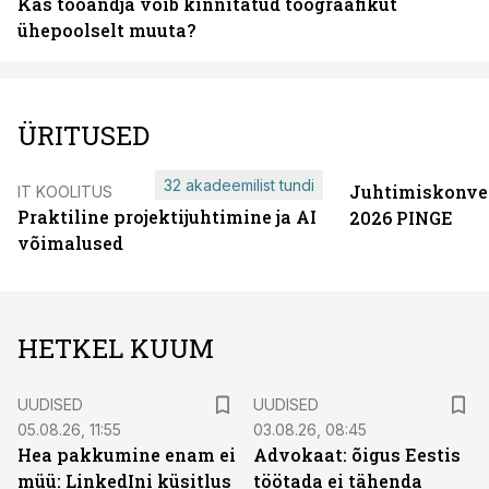
Kas tööandja võib kinnitatud töögraafikut
ühepoolselt muuta?
ÜRITUSED
32 akadeemilist tundi
Juhtimiskonve
IT KOOLITUS
Praktiline projektijuhtimine ja AI
2026 PINGE
võimalused
HETKEL KUUM
UUDISED
UUDISED
05.08.26, 11:55
03.08.26, 08:45
Hea pakkumine enam ei
Advokaat: õigus Eestis
müü: LinkedIni küsitlus
töötada ei tähenda