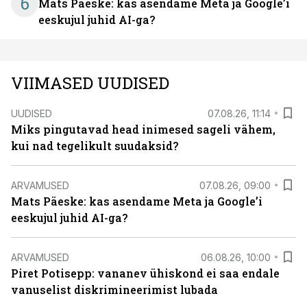
6
Mats Päeske: kas asendame Meta ja Google’i
eeskujul juhid AI-ga?
VIIMASED UUDISED
UUDISED
07.08.26, 11:14
Miks pingutavad head inimesed sageli vähem,
kui nad tegelikult suudaksid?
ARVAMUSED
07.08.26, 09:00
Mats Päeske: kas asendame Meta ja Google’i
eeskujul juhid AI-ga?
ARVAMUSED
06.08.26, 10:00
Piret Potisepp: vananev ühiskond ei saa endale
vanuselist diskrimineerimist lubada