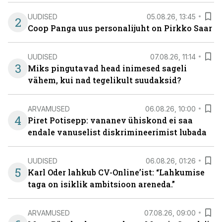
UUDISED
05.08.26, 13:45
2
Coop Panga uus personalijuht on Pirkko Saar
UUDISED
07.08.26, 11:14
3
Miks pingutavad head inimesed sageli
vähem, kui nad tegelikult suudaksid?
ARVAMUSED
06.08.26, 10:00
4
Piret Potisepp: vananev ühiskond ei saa
endale vanuselist diskrimineerimist lubada
UUDISED
06.08.26, 01:26
5
Karl Oder lahkub CV-Online’ist: “Lahkumise
taga on isiklik ambitsioon areneda.”
ARVAMUSED
07.08.26, 09:00