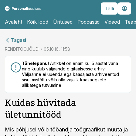
Telli
Avaleht
Kõik lood
Üritused
Podcastid
Videod
Teab
cebook
cebook
Tagasi
Twitter)
Twitter)
RENDITÖÖJÕUD
05.10.16, 11:58
kedIn
kedIn
Tähelepanu!
Artikkel on enam kui 5 aastat vana
ning kuulub väljaande digitaalsesse arhiivi.
ail
ail
Väljaanne ei uuenda ega kaasajasta arhiveeritud
sisu, mistõttu võib olla vajalik kaasaegsete
k
k
allikatega tutvumine
Kuidas hüvitada
ületunnitööd
Mis põhjusel võib tööandja töögraafikut muuta ja