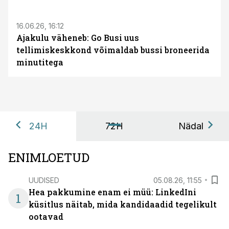
16.06.26, 16:12
Ajakulu väheneb: Go Busi uus
tellimiskeskkond võimaldab bussi broneerida
minutitega
24H
72H
Nädal
ENIMLOETUD
UUDISED
05.08.26, 11:55
Hea pakkumine enam ei müü: LinkedIni
1
küsitlus näitab, mida kandidaadid tegelikult
ootavad