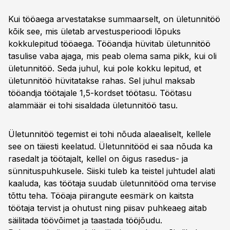
Kui tööaega arvestatakse summaarselt, on ületunnitöö
kõik see, mis ületab arvestusperioodi lõpuks
kokkulepitud tööaega. Tööandja hüvitab ületunnitöö
tasulise vaba ajaga, mis peab olema sama pikk, kui oli
ületunnitöö. Seda juhul, kui pole kokku lepitud, et
ületunnitöö hüvitatakse rahas. Sel juhul maksab
tööandja töötajale 1,5-kordset töötasu. Töötasu
alammäär ei tohi sisaldada ületunnitöö tasu.
Ületunnitöö tegemist ei tohi nõuda alaealiselt, kellele
see on täiesti keelatud. Ületunnitööd ei saa nõuda ka
rasedalt ja töötajalt, kellel on õigus rasedus- ja
sünnituspuhkusele. Siiski tuleb ka teistel juhtudel alati
kaaluda, kas töötaja suudab ületunnitööd oma tervise
tõttu teha. Tööaja piirangute eesmärk on kaitsta
töötaja tervist ja ohutust ning piisav puhkeaeg aitab
säilitada töövõimet ja taastada tööjõudu.