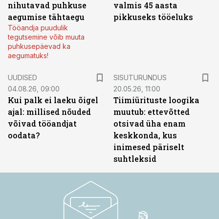
nihutavad puhkuse
valmis 45 aasta
aegumise tähtaegu
pikkuseks tööeluks
Tööandja puudulik
tegutsemine võib muuta
puhkusepäevad ka
aegumatuks!
ST
UUDISED
SISUTURUNDUS
04.08.26, 09:00
20.05.26, 11:00
Kui palk ei laeku õigel
Tiimiürituste loogika
ajal: millised nõuded
muutub: ettevõtted
võivad tööandjat
otsivad üha enam
oodata?
keskkonda, kus
inimesed päriselt
suhtleksid