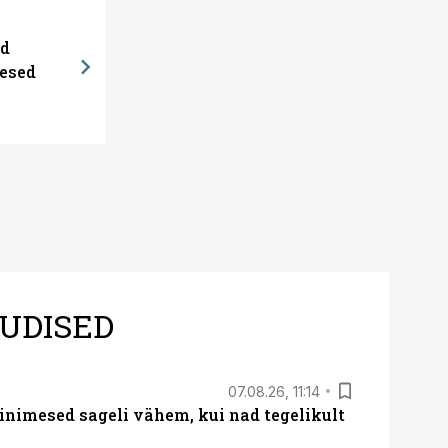
ed
esed
UDISED
07.08.26, 11:14
nimesed sageli vähem, kui nad tegelikult