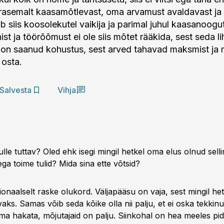
rasemalt kaasamõtlevast, oma arvamust avaldavast ja
b siis koosolekutel vaikija ja parimal juhul kaasanoogut
st ja töörõõmust ei ole siis mõtet rääkida, sest seda l
t on saanud kohustus, sest arved tahavad maksmist ja m
 osta.
Salvesta
Vihja
le tuttav? Oled ehk isegi mingil hetkel oma elus olnud selli
ega toime tulid? Mida sina ette võtsid?
onaalselt raske olukord. Väljapääsu on vaja, sest mingil h
vaks. Samas võib seda kõike olla nii palju, et ei oska tekkin
ma hakata, mõjutajaid on palju. Siinkohal on hea meeles pid