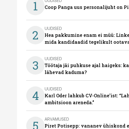
UUDISED
1
Coop Panga uus personalijuht on P
UUDISED
2
Hea pakkumine enam ei müü: Linked
mida kandidaadid tegelikult ootav
UUDISED
3
Töötaja jäi puhkuse ajal haigeks: 
lähevad kaduma?
UUDISED
4
Karl Oder lahkub CV-Online’ist: “La
ambitsioon areneda.”
ARVAMUSED
5
Piret Potisepp: vananev ühiskond e