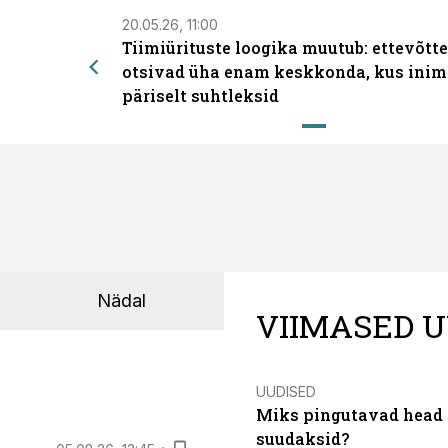
20.05.26, 11:00
Tiimiürituste loogika muutub: ettevõtt
otsivad üha enam keskkonda, kus inim
päriselt suhtleksid
Nädal
VIIMASED U
UUDISED
Miks pingutavad head i
suudaksid?