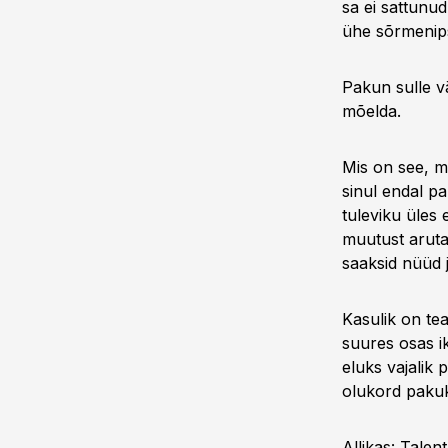
sa ei sattunud
ühe sõrmenip
Pakun sulle v
mõelda.
Mis on see, m
sinul endal p
tuleviku üles 
muutust aruta
saaksid nüüd 
Kasulik on te
suures osas ik
eluks vajalik p
olukord pakuk
Allikas:
Talent 