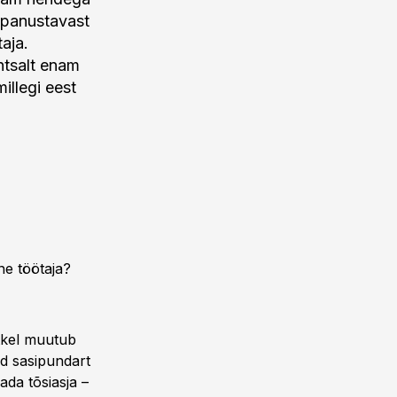
 panustavast
aja.
ihtsalt enam
illegi eest
ne töötaja?
etkel muutub
ud sasipundart
ada tõsiasja –