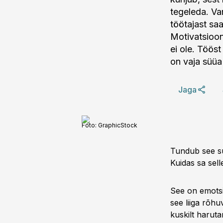
tegeleda. Va
töötajast saa
Motivatsiooni
ei ole. Töös
on vaja süüa
Jaga
Foto:
GraphicStock
Tundub see sul
Kuidas sa sell
See on emotsi
see liiga rõhu
kuskilt haruta