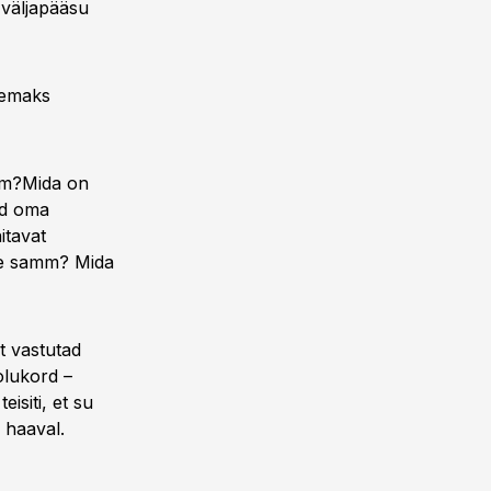
 väljapääsu
lgemaks
em?Mida on
ad oma
itavat
ane samm? Mida
t vastutad
olukord –
eisiti, et su
 haaval.