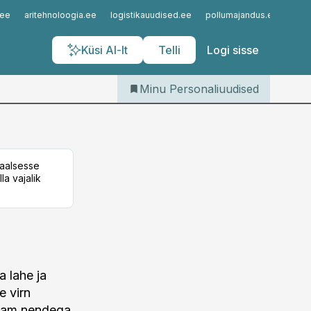
Iseteenindus
.ee
aritehnoloogia.ee
logistikauudised.ee
pollumajandus.ee
kinn
Telli Personaliuudised
Küsi AI-lt
Telli
Logi sisse
Minu Personaliuudised
taalsesse
la vajalik
a lahe ja
e virn
 enam nendega