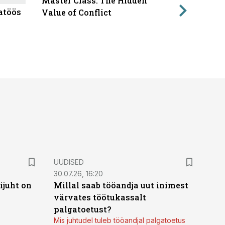
Master Class: The Hidden
ÄRIPÄEVA 
atöös
Läbirääk
Value of Conflict
UUDISED
30.07.26, 16:20
ijuht on
Millal saab tööandja uut inimest
värvates töötukassalt
palgatoetust?
Mis juhtudel tuleb tööandjal palgatoetus