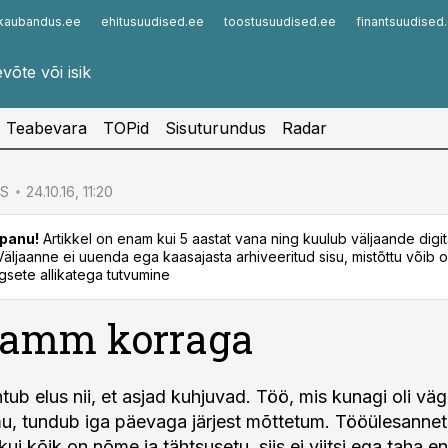
kaubandus.ee
ehitusuudised.ee
toostusuudised.ee
finantsuudised
Infopank
Radar
Teabevara
TOPid
Sisuturundus
Radar
S
24.10.16, 11:20
panu!
Artikkel on enam kui 5 aastat vana ning kuulub väljaande digi
. Väljaanne ei uuenda ega kaasajasta arhiveeritud sisu, mistõttu võib ol
sete allikatega tutvumine
samm korraga
ub elus nii, et asjad kuhjuvad. Töö, mis kunagi oli väg
, tundub iga päevaga järjest mõttetum. Tööülesannet
kui kõik on nõme ja tähtsusetu, siis ei viitsi ega taha