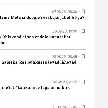
07.08.26, 09:00
ame Meta ja Google’i eeskujul juhid AI-ga?
06.08.26, 10:00
v ühiskond ei saa endale vanuselist
ada
06.08.26, 08:46
al haigeks: kas puhkusepäevad lähevad
06.08.26, 01:26
ine’ist: “Lahkumise taga on isiklik
05.08.26, 13:45