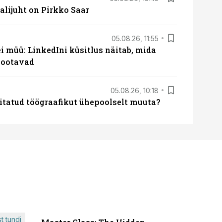
lijuht on Pirkko Saar
05.08.26, 11:55
 müü: LinkedIni küsitlus näitab, mida
 ootavad
05.08.26, 10:18
itatud töögraafikut ühepoolselt muuta?
t tundi