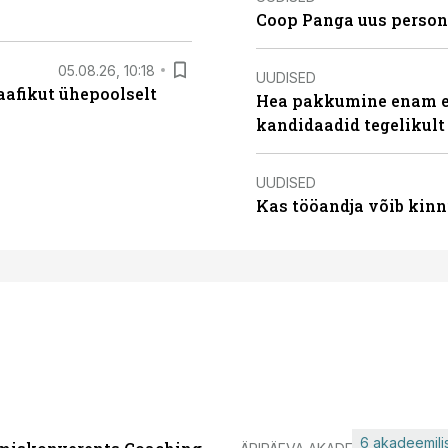
Coop Panga uus persona
05.08.26, 10:18
UUDISED
aafikut ühepoolselt
Hea pakkumine enam ei
kandidaadid tegelikult
UUDISED
Kas tööandja võib kinn
6 akadeemilis