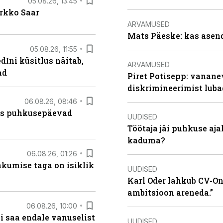
05.08.26, 13:45
irkko Saar
ARVAMUSED
Mats Päeske: kas asend
05.08.26, 11:55
Ini küsitlus näitab,
ARVAMUSED
ad
Piret Potisepp: vanane
diskrimineerimist lub
06.08.26, 08:46
kas puhkusepäevad
UUDISED
Töötaja jäi puhkuse aj
kaduma?
06.08.26, 01:26
hkumise taga on isiklik
UUDISED
Karl Oder lahkub CV-Onl
ambitsioon areneda.”
06.08.26, 10:00
i saa endale vanuselist
UUDISED