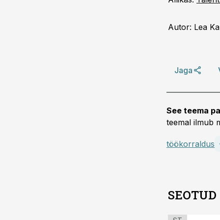
Autor: Lea Kal
Jaga
See teema pa
teemal ilmub m
töökorraldus
SEOTUD