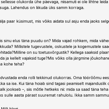
 sellesse olukorda ühe päevaga, niisamuti ei ole lihtne leida
suga. Lahendus on liikuda üks samm korraga.
älja paar küsimust, mis võiks aidata sul asju enda jaoks se
is sinu elus täna puudu on? Mida vajad rohkem, mida väh
akkuda? Millistele tugevustele, oskustele ja kogemustele sa
ehitada?Milline on su toetusvõrgustik? Kellega saaksid plaan
da ja kellelt vajaksid tuge?Mis võiks olla järgmine jõukoh
ja kohe teha?
advustada enda rolli tekkinud olukorras. Oma töörõõmu ees
ka sa ise. Kui täna hoiab sind tagasi peamiselt majanduslik 
alk jookseb –, siis mõtle hetkeks nii: mida sa saad täna teha t
s sulle aasta pärast suuremat rahulolu. Ikka samm sammu
Milli blogi