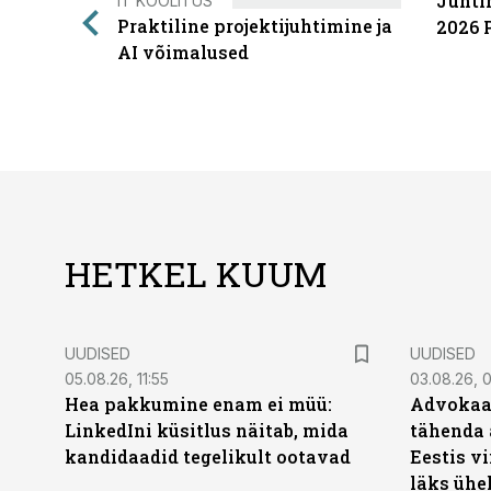
Juhti
IT KOOLITUS
Praktiline projektijuhtimine ja
2026 
AI võimalused
HETKEL KUUM
UUDISED
UUDISED
05.08.26, 11:55
03.08.26, 
Hea pakkumine enam ei müü:
Advokaat
LinkedIni küsitlus näitab, mida
tähenda 
kandidaadid tegelikult ootavad
Eestis vi
läks ühel