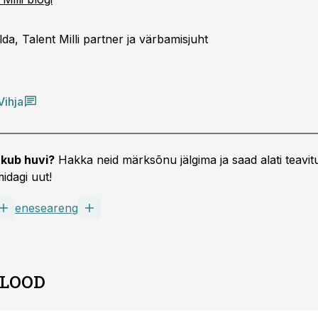
da, Talent Milli partner ja värbamisjuht
Vihja
kub huvi?
Hakka neid märksõnu jälgima ja saad alati teavitu
idagi uut!
eneseareng
 LOOD