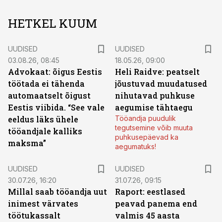
HETKEL KUUM
UUDISED
UUDISED
03.08.26, 08:45
18.05.26, 09:00
Advokaat: õigus Eestis
Heli Raidve: peatselt
töötada ei tähenda
jõustuvad muudatused
automaatselt õigust
nihutavad puhkuse
Eestis viibida. “See vale
aegumise tähtaegu
eeldus läks ühele
Tööandja puudulik
tegutsemine võib muuta
tööandjale kalliks
puhkusepäevad ka
maksma”
aegumatuks!
UUDISED
UUDISED
30.07.26, 16:20
31.07.26, 09:15
Millal saab tööandja uut
Raport: eestlased
inimest värvates
peavad panema end
töötukassalt
valmis 45 aasta