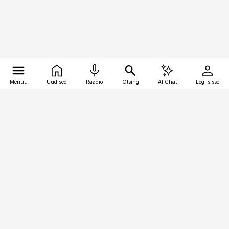
Menüü
Uudised
Raadio
Otsing
AI Chat
Logi sisse
Vana-Lõuna 39/1, 19094 Tallinn
(+372) 667 0111
personaliuudised@personaliuudised.ee
Telli
Reklaam
Firmast
Sisu kasutamisõigused
Ajakirjaniku