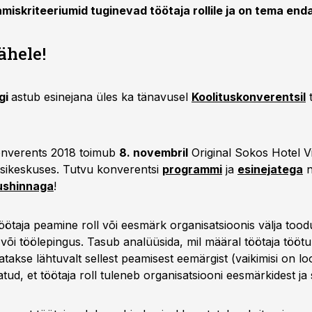
miskriteeriumid tuginevad töötaja rollile ja on tema enda 
ähele!
gi
astub esinejana üles ka tänavusel
Koolituskonverentsil
t
onverents 2018 toimub
8. novembril
Original Sokos Hotel V
sikeskuses. Tutvu konverentsi
programmi
ja
esinejatega
n
ushinnaga
!
öötaja peamine roll või eesmärk organisatsioonis välja tood
või töölepingus. Tasub analüüsida, mil määral töötaja töötu
atakse lähtuvalt sellest peamisest eemärgist (vaikimisi on lo
atud, et töötaja roll tuleneb organisatsiooni eesmärkidest ja 