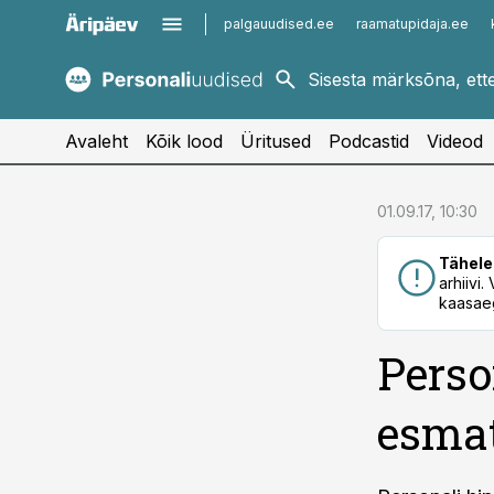
palgauudised.ee
raamatupidaja.ee
kaubandus.ee
imelineajalugu.ee
kinnisvarauudised.ee
imelineteadus.ee
Avaleht
Kõik lood
Üritused
Podcastid
Videod
cebook
cebook
01.09.17, 10:30
Twitter)
Twitter)
Tähele
kedIn
kedIn
arhiivi
kaasaeg
ail
ail
Perso
k
k
esma