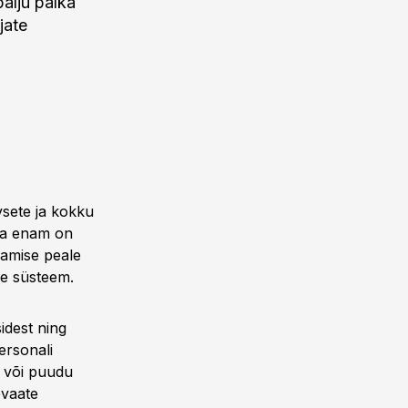
palju palka
jate
vsete ja kokku
eda enam on
damise peale
se süsteem.
idest ning
ersonali
s või puudu
evaate