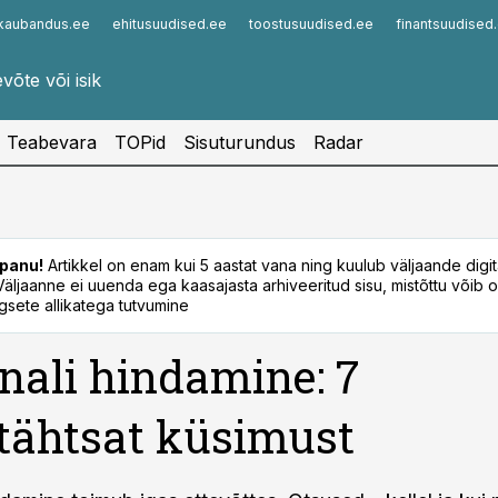
kaubandus.ee
ehitusuudised.ee
toostusuudised.ee
finantsuudised
Infopank
Radar
Teabevara
TOPid
Sisuturundus
Radar
panu!
Artikkel on enam kui 5 aastat vana ning kuulub väljaande digi
. Väljaanne ei uuenda ega kaasajasta arhiveeritud sisu, mistõttu võib ol
sete allikatega tutvumine
nali hindamine: 7
tähtsat küsimust