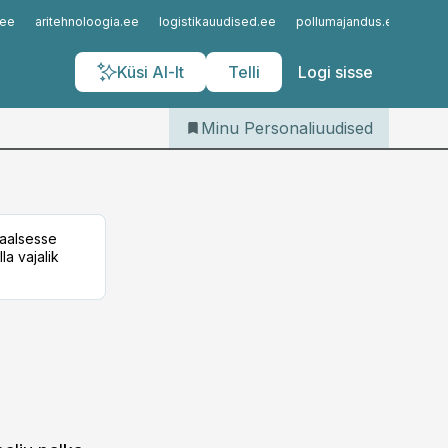
Iseteenindus
.ee
aritehnoloogia.ee
logistikauudised.ee
pollumajandus.ee
kinn
Telli Personaliuudised
Küsi AI-lt
Telli
Logi sisse
Minu Personaliuudised
taalsesse
la vajalik