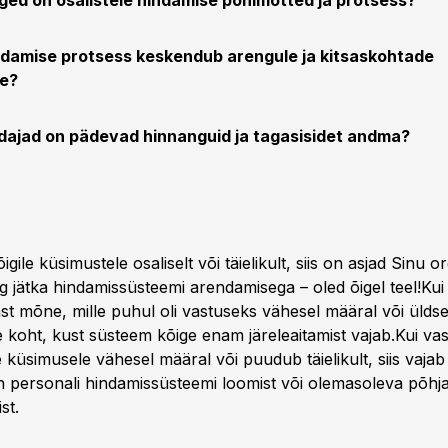
lged on osalistele hindamise põhimõtted ja protsess?
ndamise protsess keskendub arengule ja kitsaskohtade
e?
ndajad on pädevad hinnanguid ja tagasisidet andma?
igile küsimustele osaliselt või täielikult, siis on asjad Sinu o
ng jätka hindamissüsteemi arendamisega – oled õigel teel!Kui
t mõne, mille puhul oli vastuseks vähesel määral või üldse 
e koht, kust süsteem kõige enam järeleaitamist vajab.Kui va
küsimusele vähesel määral või puudub täielikult, siis vajab 
n personali hindamissüsteemi loomist või olemasoleva põhj
st.