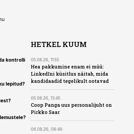
nu
HETKEL KUUM
a kontrolli
05.08.26, 11:55
Hea pakkumine enam ei müü:
LinkedIni küsitlus näitab, mida
kandidaadid tegelikult ootavad
u lepitud?
05.08.26, 13:45
dest?
Coop Panga uus personalijuht on
Pirkko Saar
ulemustele?
06.08.26, 08:46