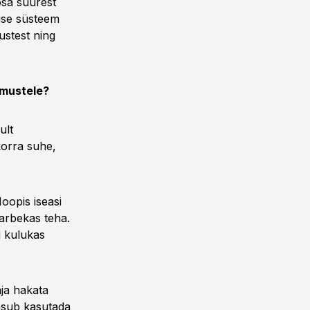
osa suurest
mise süsteem
ustest ning
emustele?
ult
ukorra suhe,
Hoopis iseasi
arbekas teha.
i kulukas
aja hakata
asub kasutada