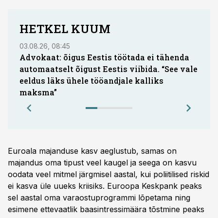
HETKEL KUUM
03.08.26, 08:45
05.08.
Advokaat: õigus Eestis töötada ei tähenda
Hea 
automaatselt õigust Eestis viibida. “See vale
küsi
eeldus läks ühele tööandjale kalliks
oota
maksma”
Euroala majanduse kasv aeglustub, samas on
majandus oma tipust veel kaugel ja seega on kasvu
oodata veel mitmel järgmisel aastal, kui poliitilised riskid
ei kasva üle uueks kriisiks. Euroopa Keskpank peaks
sel aastal oma varaostuprogrammi lõpetama ning
esimene ettevaatlik baasintressimäära tõstmine peaks