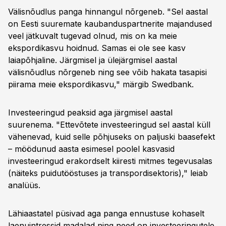
Välisnõudlus panga hinnangul nõrgeneb. "Sel aastal
on Eesti suuremate kaubanduspartnerite majandused
veel jätkuvalt tugevad olnud, mis on ka meie
ekspordikasvu hoidnud. Samas ei ole see kasv
laiapõhjaline. Järgmisel ja ülejärgmisel aastal
välisnõudlus nõrgeneb ning see võib hakata tasapisi
piirama meie ekspordikasvu," märgib Swedbank.
Investeeringud peaksid aga järgmisel aastal
suurenema. "Ettevõtete investeeringud sel aastal küll
vähenevad, kuid selle põhjuseks on paljuski baasefekt
– möödunud aasta esimesel poolel kasvasid
investeeringud erakordselt kiiresti mitmes tegevusalas
(näiteks puidutööstuses ja transpordisektoris)," leiab
analüüs.
Lähiaastatel püsivad aga panga ennustuse kohaselt
laenuintressid madalad ning need on investeeringutele