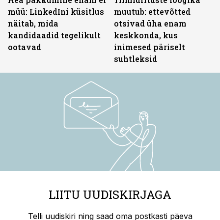
müü: LinkedIni küsitlus
muutub: ettevõtted
näitab, mida
otsivad üha enam
kandidaadid tegelikult
keskkonda, kus
ootavad
inimesed päriselt
suhtleksid
LIITU UUDISKIRJAGA
Telli uudiskiri ning saad oma postkasti päeva