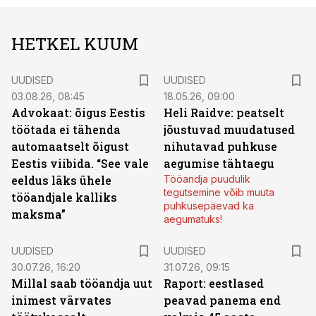
HETKEL KUUM
UUDISED
UUDISED
03.08.26, 08:45
18.05.26, 09:00
Advokaat: õigus Eestis
Heli Raidve: peatselt
töötada ei tähenda
jõustuvad muudatused
automaatselt õigust
nihutavad puhkuse
Eestis viibida. “See vale
aegumise tähtaegu
eeldus läks ühele
Tööandja puudulik
tegutsemine võib muuta
tööandjale kalliks
puhkusepäevad ka
maksma”
aegumatuks!
UUDISED
UUDISED
30.07.26, 16:20
31.07.26, 09:15
Millal saab tööandja uut
Raport: eestlased
inimest värvates
peavad panema end