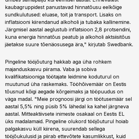
kaubagruppidest panustavad hinnatõusu eelkõige
sundkulutused: eluase, toit ja transport. Lisaks on
inflatsiooni kiirendanud alkoholi ja tubaka kallinemine.
Järgmisel aastal aeglustub inflatsioon 2,8 protsendini,
kuna energia hinnatõus peatub ja alkoholi aktsiisitõus
jäetakse suure tõenäosusega ära," kirjutab Swedbank.
Pingeline tööjõuturg hakkab aga üha rohkem
majanduskasvu piirama. Vaba ja sobiva
kvalifikatsiooniga töötajate leidmine koduturul on
muutunud üha raskemaks. Tööhõivemäär on Eestis
tõusnud kõigi aegade kõrgeimaks ja tööpuudus on
väga madal. "Meie prognoosi järgi on töötusemäär sel
aastal 5,5% ning püsib 5% lähedal ka kahel järgneva
aastal. Mitteaktiivsete inimeste osakaal on Eestis EL
üks madalamaid. Pingeline olukord tööjõuturul hoiab
palgakasvu küll kiirena, suurendab sellega
tööjõukulusid ja piirab ettevõtete kasumlikkust, kuid