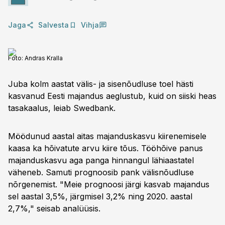
Jaga
Salvesta
Vihja
Foto:
Andras Kralla
Juba kolm aastat välis- ja sisenõudluse toel hästi
kasvanud Eesti majandus aeglustub, kuid on siiski heas
tasakaalus, leiab Swedbank.
Möödunud aastal aitas majanduskasvu kiirenemisele
kaasa ka hõivatute arvu kiire tõus. Tööhõive panus
majanduskasvu aga panga hinnangul lähiaastatel
väheneb. Samuti prognoosib pank välisnõudluse
nõrgenemist. "Meie prognoosi järgi kasvab majandus
sel aastal 3,5%, järgmisel 3,2% ning 2020. aastal
2,7%," seisab analüüsis.