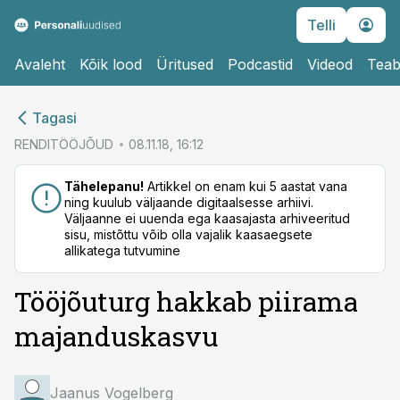
Telli
Avaleht
Kõik lood
Üritused
Podcastid
Videod
Teab
cebook
cebook
Tagasi
Twitter)
Twitter)
RENDITÖÖJÕUD
08.11.18, 16:12
kedIn
kedIn
Tähelepanu!
Artikkel on enam kui 5 aastat vana
ning kuulub väljaande digitaalsesse arhiivi.
ail
ail
Väljaanne ei uuenda ega kaasajasta arhiveeritud
sisu, mistõttu võib olla vajalik kaasaegsete
k
k
allikatega tutvumine
Tööjõuturg hakkab piirama
majanduskasvu
Jaanus Vogelberg