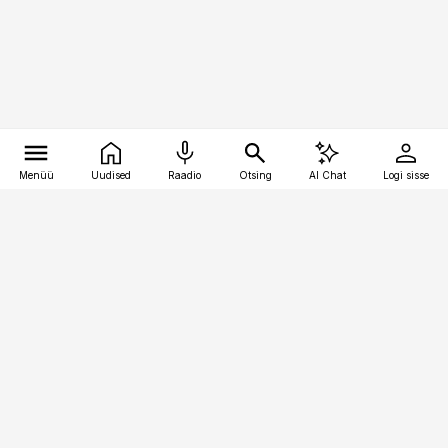
Menüü
Uudised
Raadio
Otsing
AI Chat
Logi sisse
Vana-Lõuna 39/1, 19094 Tallinn
(+372) 667 0111
personaliuudised@personaliuudised.ee
Telli
Reklaam
Firmast