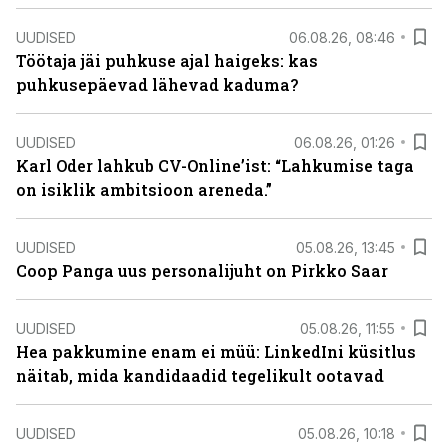
UUDISED
06.08.26, 08:46
Töötaja jäi puhkuse ajal haigeks: kas
puhkusepäevad lähevad kaduma?
UUDISED
06.08.26, 01:26
Karl Oder lahkub CV-Online’ist: “Lahkumise taga
on isiklik ambitsioon areneda.”
UUDISED
05.08.26, 13:45
Coop Panga uus personalijuht on Pirkko Saar
UUDISED
05.08.26, 11:55
Hea pakkumine enam ei müü: LinkedIni küsitlus
näitab, mida kandidaadid tegelikult ootavad
UUDISED
05.08.26, 10:18