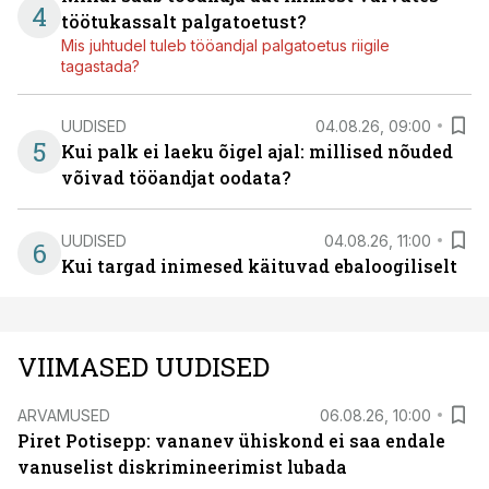
4
töötukassalt palgatoetust?
Mis juhtudel tuleb tööandjal palgatoetus riigile
tagastada?
UUDISED
04.08.26, 09:00
5
Kui palk ei laeku õigel ajal: millised nõuded
võivad tööandjat oodata?
UUDISED
04.08.26, 11:00
6
Kui targad inimesed käituvad ebaloogiliselt
VIIMASED UUDISED
ARVAMUSED
06.08.26, 10:00
Piret Potisepp: vananev ühiskond ei saa endale
vanuselist diskrimineerimist lubada