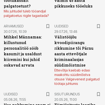
töötukassalt
valmis 45 aasta
palgatoetust?
pikkuseks tööeluks
Mis juhtudel tuleb tööandjal
palgatoetus riigile tagastada?
ARVAMUSED
UUDISED
30.07.26, 10:39
29.07.26, 13:48
Mihkel Männamaa:
Välistööjõu
killustunud
kvoodipiirangu
personalitöö sööb
rikkumine tõi Pärnu
kasumit ja usaldust
aasta ettevõtjale
kiiremini kui juhid
kriminaalasjas
oskavad arvata
süüdimõistmise
Ettevõtja kaebab edasi
maakohtu süüdimõistva
otsuse Valgevenest palgatud
töötaja juhtumis
ST
UUDISED
SISUTURUNDUS
05.08.26, 11:55
20.05.26, 11:00
Hea pakkumine enam ei
Tiimiürituste loogika