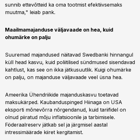
sunnib ettevõtteid ka oma tootmist efektiivsemaks
muutma," leiab pank.
Maailmamajanduse väljavaade on hea, kuid
ohumärke on palju
Suuremad majandused näitavad Swedbanki hinnangul
küll head kasvu, kuid poliitilised sündmused sisendavad
kahtlust, kas see on ikka jätkusuutlik. Kuigi ohumärke
on palju, on majanduse väljavaade veel üsna hea.
Ameerika Ühendriikide majanduskasvu toetavad
maksukärped. Kaubanduspinged Hiinaga on USA
eksporti mõnevõrra nõrgendanud, kuid tariifidel on
olnud piiratud mõju inflatsioonile ja tarbimisele.
Föderaalreserv jätkab sel ja järgmisel aastal
intressimäärade kiiret kergitamist.