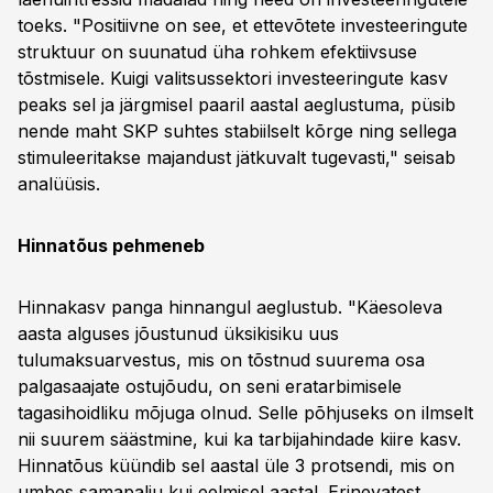
toeks. "Positiivne on see, et ettevõtete investeeringute
struktuur on suunatud üha rohkem efektiivsuse
tõstmisele. Kuigi valitsussektori investeeringute kasv
peaks sel ja järgmisel paaril aastal aeglustuma, püsib
nende maht SKP suhtes stabiilselt kõrge ning sellega
stimuleeritakse majandust jätkuvalt tugevasti," seisab
analüüsis.
Hinnatõus pehmeneb
Hinnakasv panga hinnangul aeglustub. "Käesoleva
aasta alguses jõustunud üksikisiku uus
tulumaksuarvestus, mis on tõstnud suurema osa
palgasaajate ostujõudu, on seni eratarbimisele
tagasihoidliku mõjuga olnud. Selle põhjuseks on ilmselt
nii suurem säästmine, kui ka tarbijahindade kiire kasv.
Hinnatõus küündib sel aastal üle 3 protsendi, mis on
umbes samapalju kui eelmisel aastal. Erinevatest