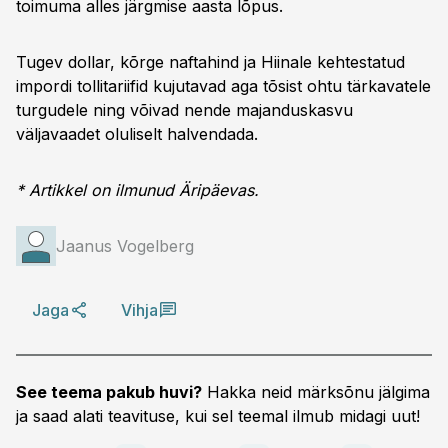
toimuma alles järgmise aasta lõpus.
Tugev dollar, kõrge naftahind ja Hiinale kehtestatud
impordi tollitariifid kujutavad aga tõsist ohtu tärkavatele
turgudele ning võivad nende majanduskasvu
väljavaadet oluliselt halvendada.
* Artikkel on ilmunud Äripäevas.
Jaanus Vogelberg
Jaga
Vihja
See teema pakub huvi?
Hakka neid märksõnu jälgima
ja saad alati teavituse, kui sel teemal ilmub midagi uut!