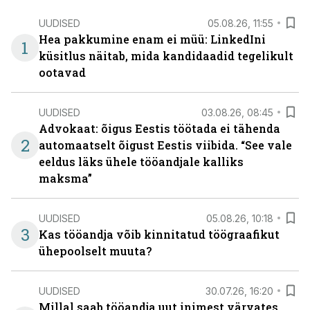
UUDISED
05.08.26, 11:55
Hea pakkumine enam ei müü: LinkedIni
1
küsitlus näitab, mida kandidaadid tegelikult
ootavad
UUDISED
03.08.26, 08:45
Advokaat: õigus Eestis töötada ei tähenda
2
automaatselt õigust Eestis viibida. “See vale
eeldus läks ühele tööandjale kalliks
maksma”
UUDISED
05.08.26, 10:18
3
Kas tööandja võib kinnitatud töögraafikut
ühepoolselt muuta?
UUDISED
30.07.26, 16:20
Millal saab tööandja uut inimest värvates