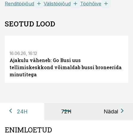
Renditööjõud
Välistööjõud
Tööhõive
SEOTUD LOOD
ST
16.06.26, 16:12
Ajakulu väheneb: Go Busi uus
tellimiskeskkond võimaldab bussi broneerida
minutitega
24H
72H
Nädal
ENIMLOETUD