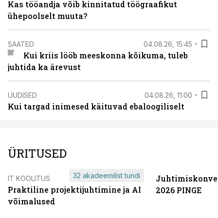
Kas tööandja võib kinnitatud töögraafikut
ühepoolselt muuta?
SAATED
04.08.26, 15:45
Kui kriis lööb meeskonna kõikuma, tuleb
juhtida ka ärevust
UUDISED
04.08.26, 11:00
Kui targad inimesed käituvad ebaloogiliselt
ÜRITUSED
32 akadeemilist tundi
Juhtimiskonve
IT KOOLITUS
Praktiline projektijuhtimine ja AI
2026 PINGE
võimalused