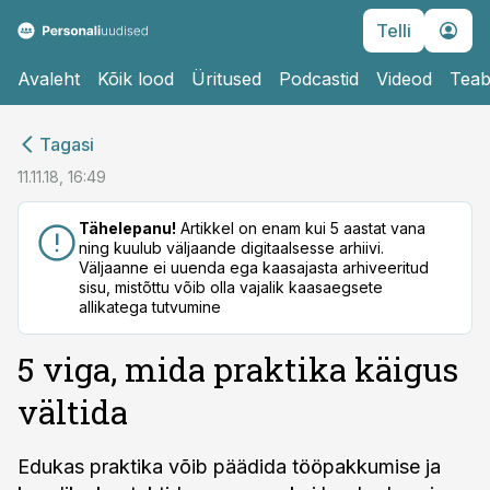
Telli
Avaleht
Kõik lood
Üritused
Podcastid
Videod
Teab
cebook
cebook
Tagasi
Twitter)
Twitter)
11.11.18, 16:49
kedIn
kedIn
Tähelepanu!
Artikkel on enam kui 5 aastat vana
ning kuulub väljaande digitaalsesse arhiivi.
ail
ail
Väljaanne ei uuenda ega kaasajasta arhiveeritud
sisu, mistõttu võib olla vajalik kaasaegsete
k
k
allikatega tutvumine
5 viga, mida praktika käigus
vältida
Edukas praktika võib päädida tööpakkumise ja