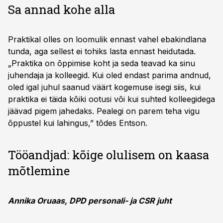
Sa annad kohe alla
Praktikal olles on loomulik ennast vahel ebakindlana
tunda, aga sellest ei tohiks lasta ennast heidutada.
„Praktika on õppimise koht ja seda teavad ka sinu
juhendaja ja kolleegid. Kui oled endast parima andnud,
oled igal juhul saanud väärt kogemuse isegi siis, kui
praktika ei täida kõiki ootusi või kui suhted kolleegidega
jäävad pigem jahedaks. Pealegi on parem teha vigu
õppustel kui lahingus,” tõdes Entson.
Tööandjad: kõige olulisem on kaasa
mõtlemine
Annika Oruaas, DPD personali- ja CSR juht