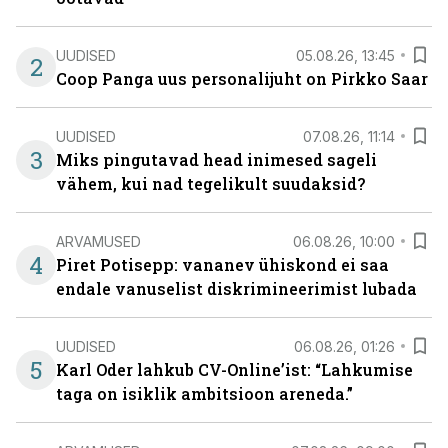
UUDISED
05.08.26, 13:45
2
Coop Panga uus personalijuht on Pirkko Saar
UUDISED
07.08.26, 11:14
3
Miks pingutavad head inimesed sageli
vähem, kui nad tegelikult suudaksid?
ARVAMUSED
06.08.26, 10:00
4
Piret Potisepp: vananev ühiskond ei saa
endale vanuselist diskrimineerimist lubada
UUDISED
06.08.26, 01:26
5
Karl Oder lahkub CV-Online’ist: “Lahkumise
taga on isiklik ambitsioon areneda.”