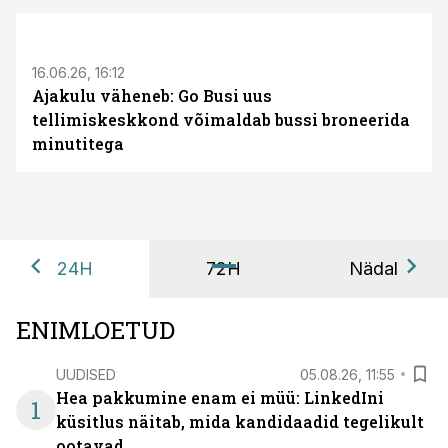
ST
16.06.26, 16:12
Ajakulu väheneb: Go Busi uus
tellimiskeskkond võimaldab bussi broneerida
minutitega
24H
72H
Nädal
ENIMLOETUD
UUDISED
05.08.26, 11:55
Hea pakkumine enam ei müü: LinkedIni
1
küsitlus näitab, mida kandidaadid tegelikult
ootavad