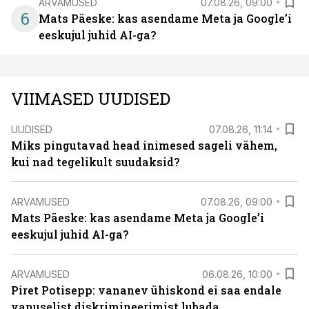
ARVAMUSED
07.08.26, 09:00
6
Mats Päeske: kas asendame Meta ja Google’i
eeskujul juhid AI-ga?
VIIMASED UUDISED
UUDISED
07.08.26, 11:14
Miks pingutavad head inimesed sageli vähem,
kui nad tegelikult suudaksid?
ARVAMUSED
07.08.26, 09:00
Mats Päeske: kas asendame Meta ja Google’i
eeskujul juhid AI-ga?
ARVAMUSED
06.08.26, 10:00
Piret Potisepp: vananev ühiskond ei saa endale
vanuselist diskrimineerimist lubada