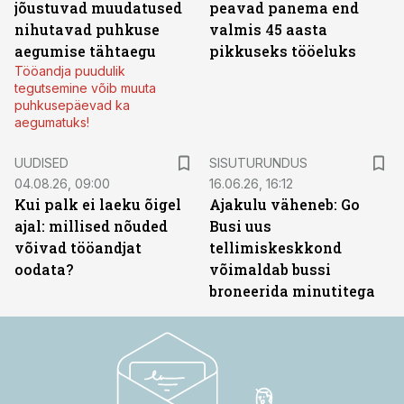
jõustuvad muudatused
peavad panema end
nihutavad puhkuse
valmis 45 aasta
aegumise tähtaegu
pikkuseks tööeluks
Tööandja puudulik
tegutsemine võib muuta
puhkusepäevad ka
aegumatuks!
ST
UUDISED
SISUTURUNDUS
04.08.26, 09:00
16.06.26, 16:12
Kui palk ei laeku õigel
Ajakulu väheneb: Go
ajal: millised nõuded
Busi uus
võivad tööandjat
tellimiskeskkond
oodata?
võimaldab bussi
broneerida minutitega