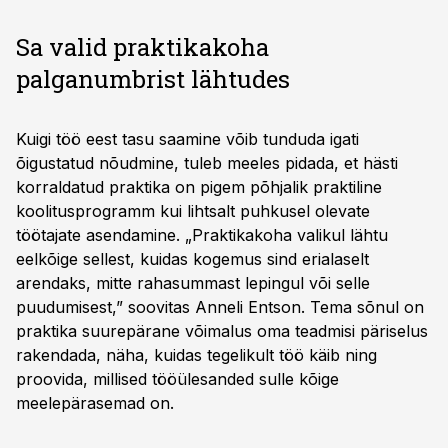
Sa valid praktikakoha
palganumbrist lähtudes
Kuigi töö eest tasu saamine võib tunduda igati
õigustatud nõudmine, tuleb meeles pidada, et hästi
korraldatud praktika on pigem põhjalik praktiline
koolitusprogramm kui lihtsalt puhkusel olevate
töötajate asendamine. „Praktikakoha valikul lähtu
eelkõige sellest, kuidas kogemus sind erialaselt
arendaks, mitte rahasummast lepingul või selle
puudumisest,” soovitas Anneli Entson. Tema sõnul on
praktika suurepärane võimalus oma teadmisi päriselus
rakendada, näha, kuidas tegelikult töö käib ning
proovida, millised tööülesanded sulle kõige
meelepärasemad on.