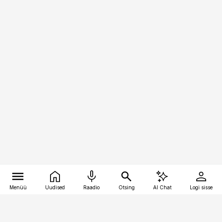
Menüü
Uudised
Raadio
Otsing
AI Chat
Logi sisse