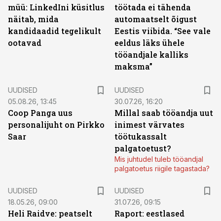
müü: LinkedIni küsitlus
töötada ei tähenda
näitab, mida
automaatselt õigust
kandidaadid tegelikult
Eestis viibida. “See vale
ootavad
eeldus läks ühele
tööandjale kalliks
maksma”
UUDISED
UUDISED
05.08.26, 13:45
30.07.26, 16:20
Coop Panga uus
Millal saab tööandja uut
personalijuht on Pirkko
inimest värvates
Saar
töötukassalt
palgatoetust?
Mis juhtudel tuleb tööandjal
palgatoetus riigile tagastada?
UUDISED
UUDISED
18.05.26, 09:00
31.07.26, 09:15
Heli Raidve: peatselt
Raport: eestlased