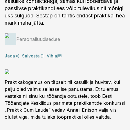
kasulike kontaktidega, samas kui looderdava ja
passiivse praktikandi ees võib tulevikus nii mõnigi
uks sulguda. Sestap on tähtis endast praktikal hea
märk maha jätta.
Personaliuudised.ee
Jaga
Salvesta
Vihja
Praktikakogemus on täpselt nii kasulik ja huvitav, kui
palju oled valmis sellesse ise panustama. Et tulemus
vastaks nii sinu kui tööandja ootustele, toob Eesti
Tööandjate Keskliidus parimate praktikantide konkurssi
„Praktik Cum Laude” vedav Anneli Entson välja viis
olulist viga, mida tuleks tööpraktikal olles vältida.