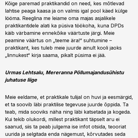
Kõige paremad praktikandid on need, kes mõtlevad
lahtise peaga kaasa ja on valmis igal pool käed külge
lööma. Reeglina me leiame oma majas asjalikele
praktikantidele alati ka püsiva töökoha, kuna DPDs
käib värbamine ennekõike väärtuste järgi. Meie
peamine väärtus on „teeme ära!“ suhtumine –
praktikant, kes tuleb meie juurde ainult kooli jaoks
„linnukest“ kirja saama, pikalt püsima ei jää.
Urmas Lehtsalu, Mereranna Põllumajandusühistu
juhatuse liige
Meie eeldame, et praktikale tulijal on huvi ja eesmärgid,
et ta soovib läbi praktilise tegevuse juurde õppida. Ta
teab, mida sooviks näha ning läbi katsetada ja kogeda.
Kui tekib olukordi, millest praktikant täpselt aru ei
saanud, siis ta peab julgema ise infot otsida, teooriat
uurida ja selgitada enda nägemust, kõrvutades seda