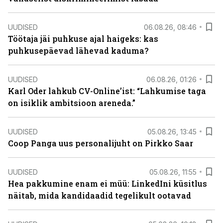
UUDISED
06.08.26, 08:46
Töötaja jäi puhkuse ajal haigeks: kas
puhkusepäevad lähevad kaduma?
UUDISED
06.08.26, 01:26
Karl Oder lahkub CV-Online’ist: “Lahkumise taga
on isiklik ambitsioon areneda.”
UUDISED
05.08.26, 13:45
Coop Panga uus personalijuht on Pirkko Saar
UUDISED
05.08.26, 11:55
Hea pakkumine enam ei müü: LinkedIni küsitlus
näitab, mida kandidaadid tegelikult ootavad