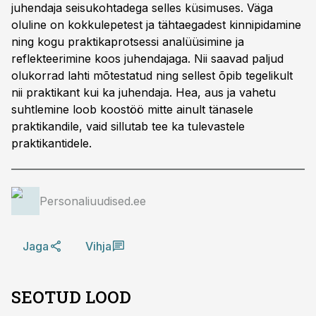
juhendaja seisukohtadega selles küsimuses. Väga
oluline on kokkulepetest ja tähtaegadest kinnipidamine
ning kogu praktikaprotsessi analüüsimine ja
reflekteerimine koos juhendajaga. Nii saavad paljud
olukorrad lahti mõtestatud ning sellest õpib tegelikult
nii praktikant kui ka juhendaja. Hea, aus ja vahetu
suhtlemine loob koostöö mitte ainult tänasele
praktikandile, vaid sillutab tee ka tulevastele
praktikantidele.
Personaliuudised.ee
Jaga
Vihja
SEOTUD LOOD