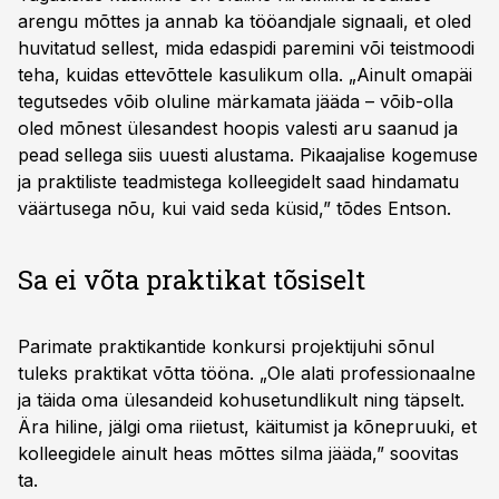
arengu mõttes ja annab ka tööandjale signaali, et oled
huvitatud sellest, mida edaspidi paremini või teistmoodi
teha, kuidas ettevõttele kasulikum olla. „Ainult omapäi
tegutsedes võib oluline märkamata jääda – võib-olla
oled mõnest ülesandest hoopis valesti aru saanud ja
pead sellega siis uuesti alustama. Pikaajalise kogemuse
ja praktiliste teadmistega kolleegidelt saad hindamatu
väärtusega nõu, kui vaid seda küsid,” tõdes Entson.
Sa ei võta praktikat tõsiselt
Parimate praktikantide konkursi projektijuhi sõnul
tuleks praktikat võtta tööna. „Ole alati professionaalne
ja täida oma ülesandeid kohusetundlikult ning täpselt.
Ära hiline, jälgi oma riietust, käitumist ja kõnepruuki, et
kolleegidele ainult heas mõttes silma jääda,” soovitas
ta.