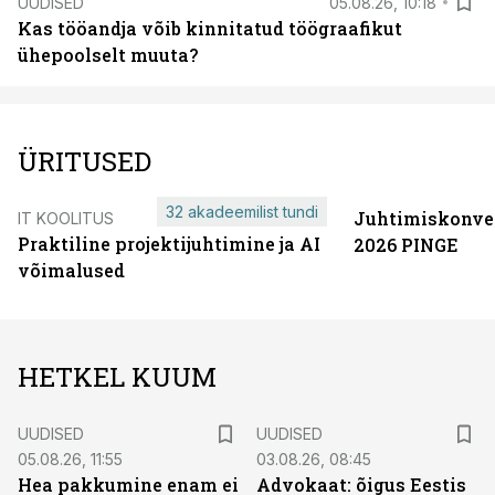
UUDISED
05.08.26, 10:18
Kas tööandja võib kinnitatud töögraafikut
ühepoolselt muuta?
ÜRITUSED
32 akadeemilist tundi
Juhtimiskonve
IT KOOLITUS
Praktiline projektijuhtimine ja AI
2026 PINGE
võimalused
HETKEL KUUM
UUDISED
UUDISED
05.08.26, 11:55
03.08.26, 08:45
Hea pakkumine enam ei
Advokaat: õigus Eestis