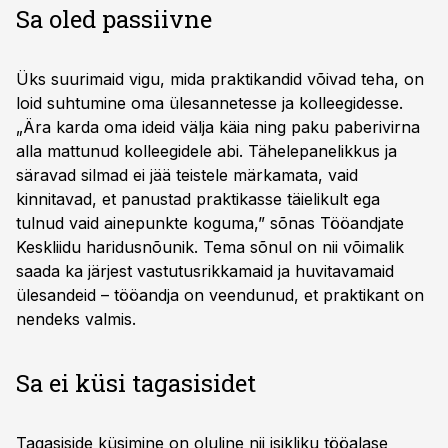
Sa oled passiivne
Üks suurimaid vigu, mida praktikandid võivad teha, on
loid suhtumine oma ülesannetesse ja kolleegidesse.
„Ära karda oma ideid välja käia ning paku paberivirna
alla mattunud kolleegidele abi. Tähelepanelikkus ja
säravad silmad ei jää teistele märkamata, vaid
kinnitavad, et panustad praktikasse täielikult ega
tulnud vaid ainepunkte koguma,” sõnas Tööandjate
Keskliidu haridusnõunik. Tema sõnul on nii võimalik
saada ka järjest vastutusrikkamaid ja huvitavamaid
ülesandeid – tööandja on veendunud, et praktikant on
nendeks valmis.
Sa ei küsi tagasisidet
Tagasiside küsimine on oluline nii isikliku tööalase