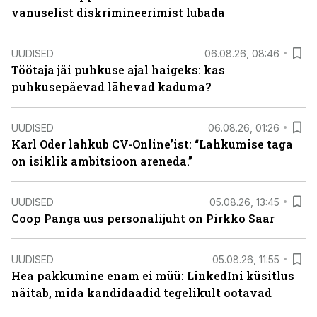
vanuselist diskrimineerimist lubada
UUDISED
06.08.26, 08:46
Töötaja jäi puhkuse ajal haigeks: kas
puhkusepäevad lähevad kaduma?
UUDISED
06.08.26, 01:26
Karl Oder lahkub CV-Online’ist: “Lahkumise taga
on isiklik ambitsioon areneda.”
UUDISED
05.08.26, 13:45
Coop Panga uus personalijuht on Pirkko Saar
UUDISED
05.08.26, 11:55
Hea pakkumine enam ei müü: LinkedIni küsitlus
näitab, mida kandidaadid tegelikult ootavad