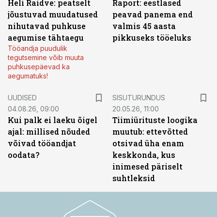
Heli Raidve: peatselt
Raport: eestlased
jõustuvad muudatused
peavad panema end
nihutavad puhkuse
valmis 45 aasta
aegumise tähtaegu
pikkuseks tööeluks
Tööandja puudulik
tegutsemine võib muuta
puhkusepäevad ka
aegumatuks!
ST
UUDISED
SISUTURUNDUS
04.08.26, 09:00
20.05.26, 11:00
Kui palk ei laeku õigel
Tiimiürituste loogika
ajal: millised nõuded
muutub: ettevõtted
võivad tööandjat
otsivad üha enam
oodata?
keskkonda, kus
inimesed päriselt
suhtleksid