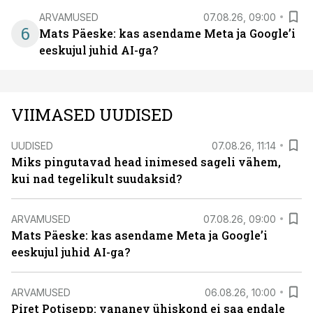
ARVAMUSED
07.08.26, 09:00
6
Mats Päeske: kas asendame Meta ja Google’i
eeskujul juhid AI-ga?
VIIMASED UUDISED
UUDISED
07.08.26, 11:14
Miks pingutavad head inimesed sageli vähem,
kui nad tegelikult suudaksid?
ARVAMUSED
07.08.26, 09:00
Mats Päeske: kas asendame Meta ja Google’i
eeskujul juhid AI-ga?
ARVAMUSED
06.08.26, 10:00
Piret Potisepp: vananev ühiskond ei saa endale