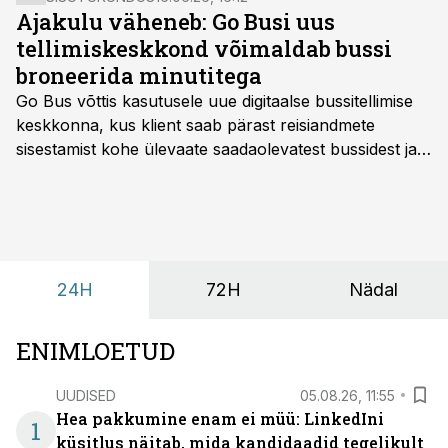
Ajakulu väheneb: Go Busi uus
tellimiskeskkond võimaldab bussi
broneerida minutitega
Go Bus võttis kasutusele uue digitaalse bussitellimise
keskkonna, kus klient saab pärast reisiandmete
sisestamist kohe ülevaate saadaolevatest bussidest ja
esialgsest hinnast. Nii saab transpordi planeerimisega
kiiresti edasi liikuda hinnapakkumist ootamata.
24H
72H
Nädal
ENIMLOETUD
UUDISED
05.08.26, 11:55
Hea pakkumine enam ei müü: LinkedIni
1
küsitlus näitab, mida kandidaadid tegelikult