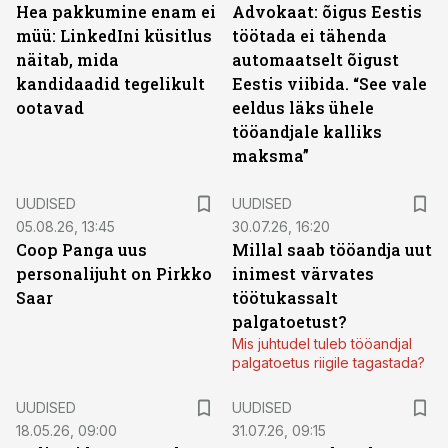
Hea pakkumine enam ei
Advokaat: õigus Eestis
müü: LinkedIni küsitlus
töötada ei tähenda
näitab, mida
automaatselt õigust
kandidaadid tegelikult
Eestis viibida. “See vale
ootavad
eeldus läks ühele
tööandjale kalliks
maksma”
UUDISED
UUDISED
05.08.26, 13:45
30.07.26, 16:20
Coop Panga uus
Millal saab tööandja uut
personalijuht on Pirkko
inimest värvates
Saar
töötukassalt
palgatoetust?
Mis juhtudel tuleb tööandjal
palgatoetus riigile tagastada?
UUDISED
UUDISED
18.05.26, 09:00
31.07.26, 09:15