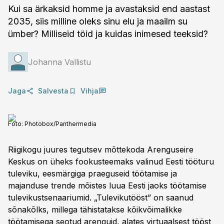
Kui sa ärkaksid homme ja avastaksid end aastast
2035, siis milline oleks sinu elu ja maailm su
ümber? Milliseid töid ja kuidas inimesed teeksid?
Johanna Vallistu
Jaga
Salvesta
Vihja
Foto:
Photobox/Panthermedia
Riigikogu juures tegutsev mõttekoda Arenguseire
Keskus on üheks fookusteemaks valinud Eesti tööturu
tuleviku, eesmärgiga praeguseid töötamise ja
majanduse trende mõistes luua Eesti jaoks töötamise
tulevikustsenaariumid. „Tulevikutööst” on saanud
sõnakõlks, millega tähistatakse kõikvõimalikke
töötamisega seotud arenguid, alates virtuaalsest tööst