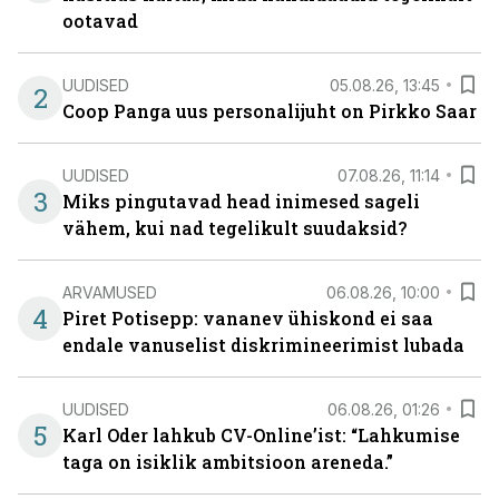
ootavad
UUDISED
05.08.26, 13:45
2
Coop Panga uus personalijuht on Pirkko Saar
UUDISED
07.08.26, 11:14
3
Miks pingutavad head inimesed sageli
vähem, kui nad tegelikult suudaksid?
ARVAMUSED
06.08.26, 10:00
4
Piret Potisepp: vananev ühiskond ei saa
endale vanuselist diskrimineerimist lubada
UUDISED
06.08.26, 01:26
5
Karl Oder lahkub CV-Online’ist: “Lahkumise
taga on isiklik ambitsioon areneda.”