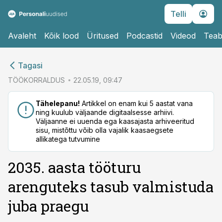
Telli
Avaleht
Kõik lood
Üritused
Podcastid
Videod
Teab
cebook
Tagasi
Twitter)
TÖÖKORRALDUS
22.05.19, 09:47
kedIn
Tähelepanu!
Artikkel on enam kui 5 aastat vana
ning kuulub väljaande digitaalsesse arhiivi.
ail
Väljaanne ei uuenda ega kaasajasta arhiveeritud
sisu, mistõttu võib olla vajalik kaasaegsete
k
allikatega tutvumine
2035. aasta tööturu
arenguteks tasub valmistuda
juba praegu