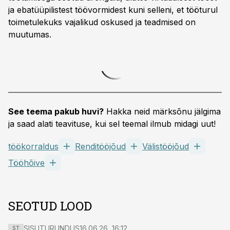
ja ebatüüpilistest töövormidest kuni selleni, et tööturul
toimetulekuks vajalikud oskused ja teadmised on
muutumas.
See teema pakub huvi?
Hakka neid märksõnu jälgima
ja saad alati teavituse, kui sel teemal ilmub midagi uut!
töökorraldus
Renditööjõud
Välistööjõud
Tööhõive
SEOTUD LOOD
SISUTURUNDUS
16.06.26, 16:12
ST