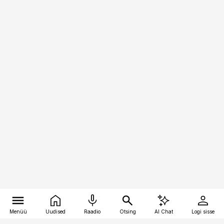
Menüü
Uudised
Raadio
Otsing
AI Chat
Logi sisse