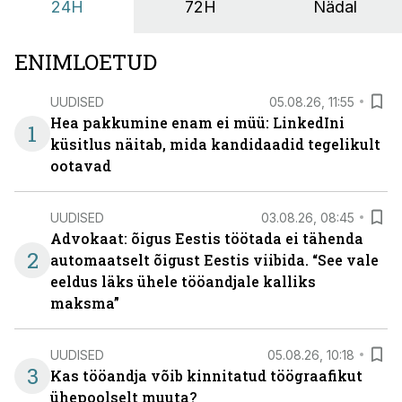
24H
72H
Nädal
ENIMLOETUD
UUDISED
05.08.26, 11:55
Hea pakkumine enam ei müü: LinkedIni
1
küsitlus näitab, mida kandidaadid tegelikult
ootavad
UUDISED
03.08.26, 08:45
Advokaat: õigus Eestis töötada ei tähenda
2
automaatselt õigust Eestis viibida. “See vale
eeldus läks ühele tööandjale kalliks
maksma”
UUDISED
05.08.26, 10:18
3
Kas tööandja võib kinnitatud töögraafikut
ühepoolselt muuta?