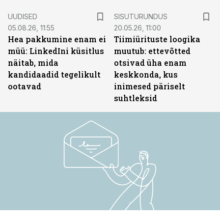
ST
UUDISED
SISUTURUNDUS
05.08.26, 11:55
20.05.26, 11:00
Hea pakkumine enam ei
Tiimiürituste loogika
müü: LinkedIni küsitlus
muutub: ettevõtted
näitab, mida
otsivad üha enam
kandidaadid tegelikult
keskkonda, kus
ootavad
inimesed päriselt
suhtleksid