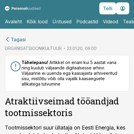
Telli
Avaleht
Kõik lood
Üritused
Podcastid
Videod
Teab
cebook
Tagasi
Twitter)
ORGANISATSIOONIKULTUUR
23.01.20, 06:00
kedIn
Tähelepanu!
Artikkel on enam kui 5 aastat vana
ning kuulub väljaande digitaalsesse arhiivi.
ail
Väljaanne ei uuenda ega kaasajasta arhiveeritud
sisu, mistõttu võib olla vajalik kaasaegsete
k
allikatega tutvumine
Atraktiivseimad tööandjad
tootmissektoris
Tootmissektori suur üllataja on Eesti Energia, kes