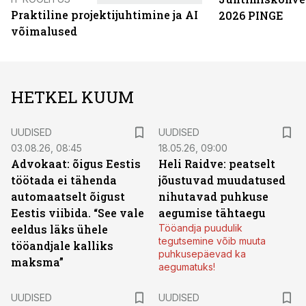
Praktiline projektijuhtimine ja AI
2026 PINGE
võimalused
HETKEL KUUM
UUDISED
UUDISED
03.08.26, 08:45
18.05.26, 09:00
Advokaat: õigus Eestis
Heli Raidve: peatselt
töötada ei tähenda
jõustuvad muudatused
automaatselt õigust
nihutavad puhkuse
Eestis viibida. “See vale
aegumise tähtaegu
eeldus läks ühele
Tööandja puudulik
tegutsemine võib muuta
tööandjale kalliks
puhkusepäevad ka
maksma”
aegumatuks!
UUDISED
UUDISED