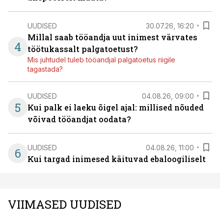
UUDISED
30.07.26, 16:20
Millal saab tööandja uut inimest värvates
4
töötukassalt palgatoetust?
Mis juhtudel tuleb tööandjal palgatoetus riigile
tagastada?
UUDISED
04.08.26, 09:00
5
Kui palk ei laeku õigel ajal: millised nõuded
võivad tööandjat oodata?
UUDISED
04.08.26, 11:00
6
Kui targad inimesed käituvad ebaloogiliselt
VIIMASED UUDISED