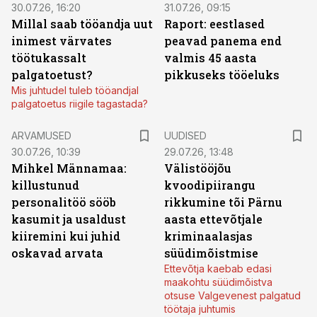
30.07.26, 16:20
31.07.26, 09:15
Millal saab tööandja uut
Raport: eestlased
inimest värvates
peavad panema end
töötukassalt
valmis 45 aasta
palgatoetust?
pikkuseks tööeluks
Mis juhtudel tuleb tööandjal
palgatoetus riigile tagastada?
ARVAMUSED
UUDISED
30.07.26, 10:39
29.07.26, 13:48
Mihkel Männamaa:
Välistööjõu
killustunud
kvoodipiirangu
personalitöö sööb
rikkumine tõi Pärnu
kasumit ja usaldust
aasta ettevõtjale
kiiremini kui juhid
kriminaalasjas
oskavad arvata
süüdimõistmise
Ettevõtja kaebab edasi
maakohtu süüdimõistva
otsuse Valgevenest palgatud
töötaja juhtumis