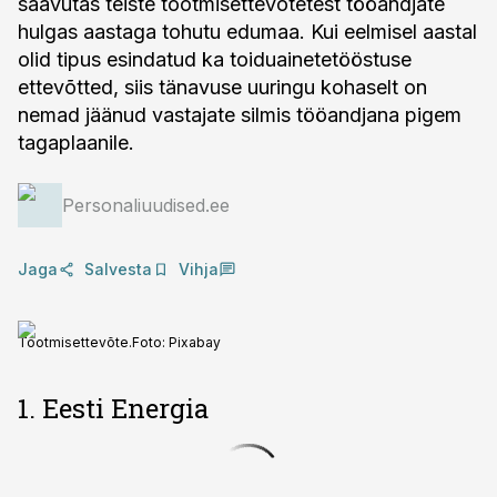
saavutas teiste tootmisettevõtetest tööandjate
hulgas aastaga tohutu edumaa. Kui eelmisel aastal
olid tipus esindatud ka toiduainetetööstuse
ettevõtted, siis tänavuse uuringu kohaselt on
nemad jäänud vastajate silmis tööandjana pigem
tagaplaanile.
Personaliuudised.ee
Jaga
Salvesta
Vihja
Tootmisettevõte.
Foto:
Pixabay
1. Eesti Energia