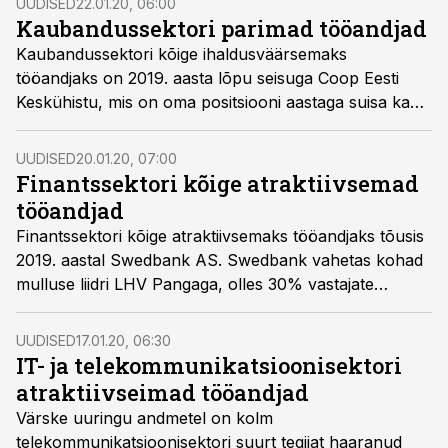
UUDISED
22.01.20, 06:00
Kaubandussektori parimad tööandjad
Kaubandussektori kõige ihaldusväärsemaks
tööandjaks on 2019. aasta lõpu seisuga Coop Eesti
Keskühistu, mis on oma positsiooni aastaga suisa kahe
koha võrra parandanud. Coop sai 11% sektori häältest
ehk 241 inimese poolehoiu. Vastajad hindasid võitja
UUDISED
20.01.20, 07:00
puhul võrdväärselt nii sobivat asukohta, ajakohast
Finantssektori kõige atraktiivsemad
töökeskkonda, korralikku palgataset kui ka
tööandjad
töötulemuste märkamist ja tunnustamist ettevõtte
Finantssektori kõige atraktiivsemaks tööandjaks tõusis
poolt.
2019. aastal Swedbank AS. Swedbank vahetas kohad
mulluse liidri LHV Pangaga, olles 30% vastajate
esimene eelistus finantssektoris.
UUDISED
17.01.20, 06:30
IT- ja telekommunikatsioonisektori
atraktiivseimad tööandjad
Värske uuringu andmetel on kolm
telekommunikatsioonisektori suurt tegijat haaranud