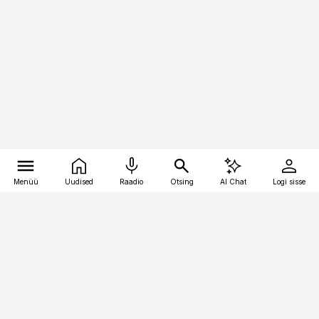
Menüü
Uudised
Raadio
Otsing
AI Chat
Logi sisse
Vana-Lõuna 39/1, 19094 Tallinn
(+372) 667 0111
personaliuudised@personaliuudised.ee