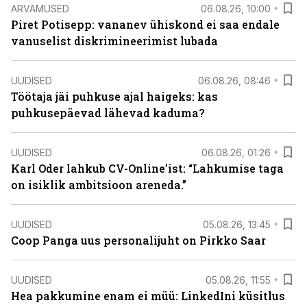
ARVAMUSED
06.08.26, 10:00
Piret Potisepp: vananev ühiskond ei saa endale
vanuselist diskrimineerimist lubada
UUDISED
06.08.26, 08:46
Töötaja jäi puhkuse ajal haigeks: kas
puhkusepäevad lähevad kaduma?
UUDISED
06.08.26, 01:26
Karl Oder lahkub CV-Online’ist: “Lahkumise taga
on isiklik ambitsioon areneda.”
UUDISED
05.08.26, 13:45
Coop Panga uus personalijuht on Pirkko Saar
UUDISED
05.08.26, 11:55
Hea pakkumine enam ei müü: LinkedIni küsitlus