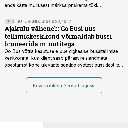
enda kätte mullusest märksa priskema tüki
potentsiaalsete tööandjate poolehoiust: kokku 38%
asemel 56%.
SISUTURUNDUS
16.06.26, 16:12
ST
Ajakulu väheneb: Go Busi uus
tellimiskeskkond võimaldab bussi
broneerida minutitega
Go Bus võttis kasutusele uue digitaalse bussitellimise
keskkonna, kus klient saab pärast reisiandmete
sisestamist kohe ülevaate saadaolevatest bussidest ja
esialgsest hinnast. Nii saab transpordi planeerimisega
kiiresti edasi liikuda hinnapakkumist ootamata.
Kuva rohkem Seotud lugusid