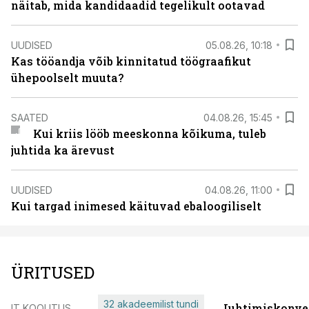
näitab, mida kandidaadid tegelikult ootavad
UUDISED
05.08.26, 10:18
Kas tööandja võib kinnitatud töögraafikut
ühepoolselt muuta?
SAATED
04.08.26, 15:45
Kui kriis lööb meeskonna kõikuma, tuleb
juhtida ka ärevust
UUDISED
04.08.26, 11:00
Kui targad inimesed käituvad ebaloogiliselt
ÜRITUSED
32 akadeemilist tundi
Juhtimiskonve
IT KOOLITUS