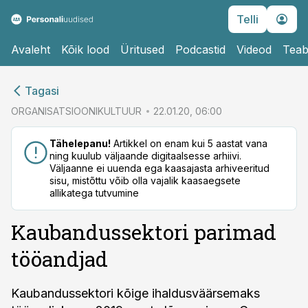
Telli
Avaleht
Kõik lood
Üritused
Podcastid
Videod
Teab
cebook
Tagasi
Twitter)
ORGANISATSIOONIKULTUUR
22.01.20, 06:00
kedIn
Tähelepanu!
Artikkel on enam kui 5 aastat vana
ning kuulub väljaande digitaalsesse arhiivi.
ail
Väljaanne ei uuenda ega kaasajasta arhiveeritud
sisu, mistõttu võib olla vajalik kaasaegsete
k
allikatega tutvumine
Kaubandussektori parimad
tööandjad
Kaubandussektori kõige ihaldusväärsemaks