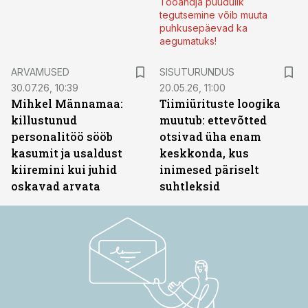
Tööandja puudulik
tegutsemine võib muuta
puhkusepäevad ka
aegumatuks!
ST
ARVAMUSED
SISUTURUNDUS
30.07.26, 10:39
20.05.26, 11:00
Mihkel Männamaa:
Tiimiürituste loogika
killustunud
muutub: ettevõtted
personalitöö sööb
otsivad üha enam
kasumit ja usaldust
keskkonda, kus
kiiremini kui juhid
inimesed päriselt
oskavad arvata
suhtleksid