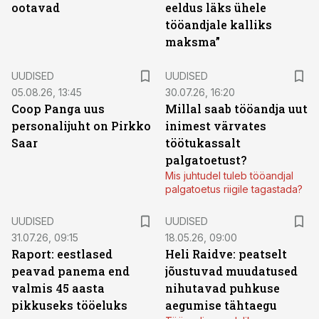
ootavad
eeldus läks ühele
tööandjale kalliks
maksma”
UUDISED
UUDISED
05.08.26, 13:45
30.07.26, 16:20
Coop Panga uus
Millal saab tööandja uut
personalijuht on Pirkko
inimest värvates
Saar
töötukassalt
palgatoetust?
Mis juhtudel tuleb tööandjal
palgatoetus riigile tagastada?
UUDISED
UUDISED
31.07.26, 09:15
18.05.26, 09:00
Raport: eestlased
Heli Raidve: peatselt
peavad panema end
jõustuvad muudatused
valmis 45 aasta
nihutavad puhkuse
pikkuseks tööeluks
aegumise tähtaegu