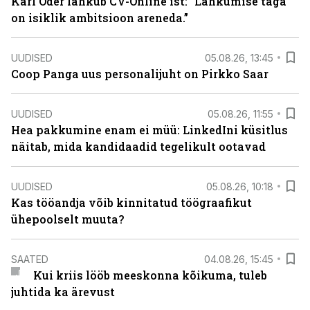
Karl Oder lahkub CV-Online’ist: “Lahkumise taga
on isiklik ambitsioon areneda.”
UUDISED
05.08.26, 13:45
Coop Panga uus personalijuht on Pirkko Saar
UUDISED
05.08.26, 11:55
Hea pakkumine enam ei müü: LinkedIni küsitlus
näitab, mida kandidaadid tegelikult ootavad
UUDISED
05.08.26, 10:18
Kas tööandja võib kinnitatud töögraafikut
ühepoolselt muuta?
SAATED
04.08.26, 15:45
Kui kriis lööb meeskonna kõikuma, tuleb
juhtida ka ärevust