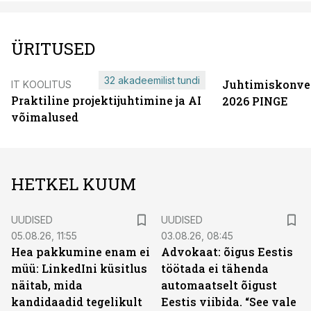
ÜRITUSED
32 akadeemilist tundi
Juhtimiskonve
IT KOOLITUS
Praktiline projektijuhtimine ja AI
2026 PINGE
võimalused
HETKEL KUUM
UUDISED
UUDISED
05.08.26, 11:55
03.08.26, 08:45
Hea pakkumine enam ei
Advokaat: õigus Eestis
müü: LinkedIni küsitlus
töötada ei tähenda
näitab, mida
automaatselt õigust
kandidaadid tegelikult
Eestis viibida. “See vale