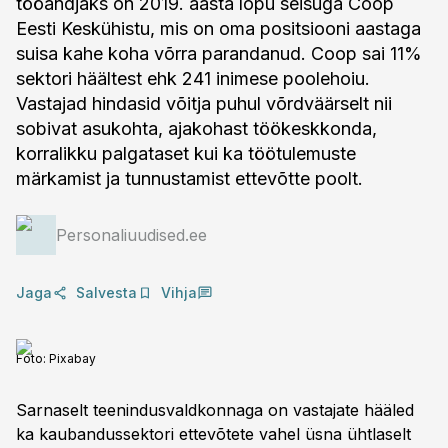
tööandjaks on 2019. aasta lõpu seisuga Coop
Eesti Keskühistu, mis on oma positsiooni aastaga
suisa kahe koha võrra parandanud. Coop sai 11%
sektori häältest ehk 241 inimese poolehoiu.
Vastajad hindasid võitja puhul võrdväärselt nii
sobivat asukohta, ajakohast töökeskkonda,
korralikku palgataset kui ka töötulemuste
märkamist ja tunnustamist ettevõtte poolt.
Personaliuudised.ee
Jaga
Salvesta
Vihja
Foto:
Pixabay
Sarnaselt teenindusvaldkonnaga on vastajate hääled
ka kaubandussektori ettevõtete vahel üsna ühtlaselt