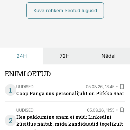
kiiresti edasi liikuda hinnapakkumist ootamata.
Kuva rohkem Seotud lugusid
24H
72H
Nädal
ENIMLOETUD
UUDISED
05.08.26, 13:45
1
Coop Panga uus personalijuht on Pirkko Saar
UUDISED
05.08.26, 11:55
Hea pakkumine enam ei müü: LinkedIni
2
küsitlus näitab, mida kandidaadid tegelikult