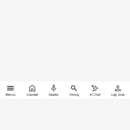
Menüü
Uudised
Raadio
Otsing
AI Chat
Logi sisse
Vana-Lõuna 39/1, 19094 Tallinn
(+372) 667 0111