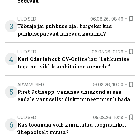
ootavad
UUDISED
06.08.26, 08:46
3
Töötaja jäi puhkuse ajal haigeks: kas
puhkusepäevad lähevad kaduma?
UUDISED
06.08.26, 01:26
4
Karl Oder lahkub CV-Online’ist: “Lahkumise
taga on isiklik ambitsioon areneda.”
ARVAMUSED
06.08.26, 10:00
5
Piret Potisepp: vananev ühiskond ei saa
endale vanuselist diskrimineerimist lubada
UUDISED
05.08.26, 10:18
6
Kas tööandja võib kinnitatud töögraafikut
ühepoolselt muuta?