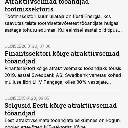
Atraktiivseimad tööandjad
tootmissektoris
Tootmissektori suur üllataja on Eesti Energia, kes
saavutas teiste tootmisettevõtetest tööandjate hulgas
aastaga tohutu edumaa. Kui eelmisel aastal olid tipus
esindatud ka toiduainetetööstuse ettevõtted, siis
tänavuse uuringu kohaselt on nemad jäänud vastajate
UUDISED
20.01.20, 07:00
silmis tööandjana pigem tagaplaanile.
Finantssektori kõige atraktiivsemad
tööandjad
Finantssektori kõige atraktiivsemaks tööandjaks tõusis
2019. aastal Swedbank AS. Swedbank vahetas kohad
mulluse liidri LHV Pangaga, olles 30% vastajate
esimene eelistus finantssektoris.
UUDISED
15.01.20, 09:05
Selgusid Eesti kõige atraktiivsemad
tööandjad
Eesti atraktiivseimate tööandjate esikümnes on koguni
pooled ettevõtted IKT-sektorist. Kõige