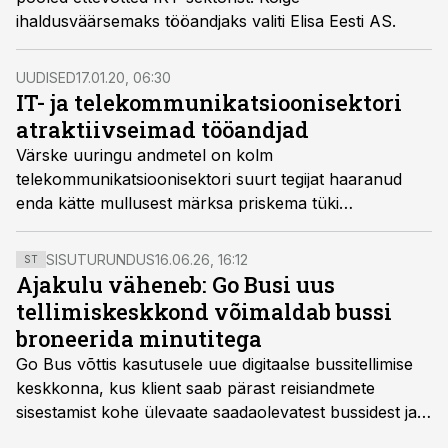
ihaldusväärsemaks tööandjaks valiti Elisa Eesti AS.
UUDISED
17.01.20, 06:30
IT- ja telekommunikatsioonisektori
atraktiivseimad tööandjad
Värske uuringu andmetel on kolm
telekommunikatsioonisektori suurt tegijat haaranud
enda kätte mullusest märksa priskema tüki
potentsiaalsete tööandjate poolehoiust: kokku 38%
asemel 56%.
SISUTURUNDUS
16.06.26, 16:12
ST
Ajakulu väheneb: Go Busi uus
tellimiskeskkond võimaldab bussi
broneerida minutitega
Go Bus võttis kasutusele uue digitaalse bussitellimise
keskkonna, kus klient saab pärast reisiandmete
sisestamist kohe ülevaate saadaolevatest bussidest ja
esialgsest hinnast. Nii saab transpordi planeerimisega