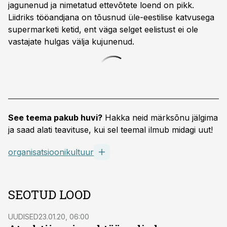
jagunenud ja nimetatud ettevõtete loend on pikk.
Liidriks tööandjana on tõusnud üle-eestilise katvusega
supermarketi ketid, ent väga selget eelistust ei ole
vastajate hulgas välja kujunenud.
See teema pakub huvi?
Hakka neid märksõnu jälgima
ja saad alati teavituse, kui sel teemal ilmub midagi uut!
organisatsioonikultuur
SEOTUD LOOD
UUDISED
23.01.20, 06:00