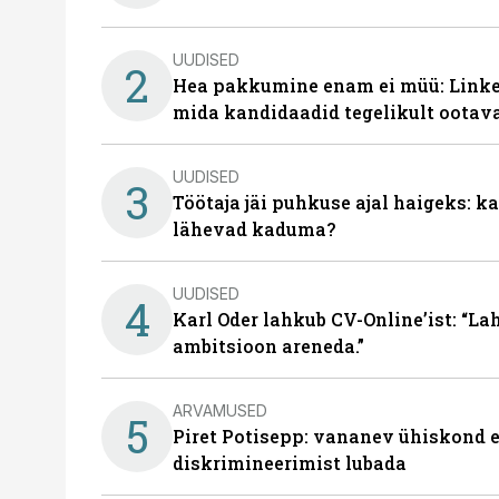
UUDISED
2
Hea pakkumine enam ei müü: Linked
mida kandidaadid tegelikult ootav
UUDISED
3
Töötaja jäi puhkuse ajal haigeks: 
lähevad kaduma?
UUDISED
4
Karl Oder lahkub CV-Online’ist: “La
ambitsioon areneda.”
ARVAMUSED
5
Piret Potisepp: vananev ühiskond e
diskrimineerimist lubada