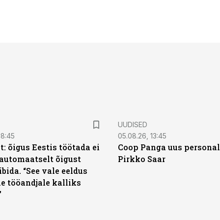
UUDISED
08:45
05.08.26, 13:45
: õigus Eestis töötada ei
Coop Panga uus personal
automaatselt õigust
Pirkko Saar
ibida. “See vale eeldus
e tööandjale kalliks
”