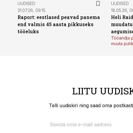
UUDISED
UUDISED
31.07.26, 09:15
18.05.26, 0
Raport: eestlased peavad panema
Heli Raid
end valmis 45 aasta pikkuseks
muudatu
tööeluks
aegumise
Tööandja p
muuta puh
LIITU UUDIS
Telli uudiskiri ning saad oma postkas