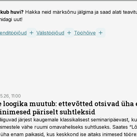
kub huvi?
Hakka neid märksõnu jälgima ja saad alati teavitu
idagi uut!
enditööjõud
Välistööjõud
Tööhõive
5.26, 11:00
e loogika muutub: ettevõtted otsivad üh
inimesed päriselt suhtleksid
d liiguvad järjest kaugemale klassikalisest seminaripäevast,
 inimestele vähe ruumi omavaheliseks suhtluseks. Saates “L
 üha enam paikasid, kus keskkond ise aitaks inimesed töörež