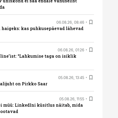
v ühiskond ei saa endale vanuselist
ada
06.08.26, 08:46
al haigeks: kas puhkusepäevad lähevad
06.08.26, 01:26
ine’ist: “Lahkumise taga on isiklik
05.08.26, 13:45
lijuht on Pirkko Saar
05.08.26, 11:55
 müü: LinkedIni küsitlus näitab, mida
 ootavad