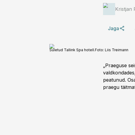
Kristjan
Jaga
Suletud Tallink Spa hotell.
Foto:
Liis Treimann
„Praeguse sei
valdkondades,
peatunud. Osa
praegu täitmat