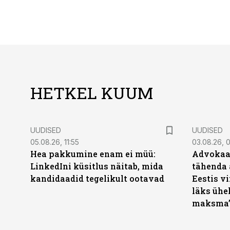
HETKEL KUUM
UUDISED
UUDISED
05.08.26, 11:55
03.08.26, 
Hea pakkumine enam ei müü:
Advokaat
LinkedIni küsitlus näitab, mida
tähenda 
kandidaadid tegelikult ootavad
Eestis vi
läks ühel
maksma