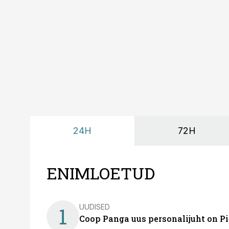
looks võimaluse rahuli
24H
72H
ENIMLOETUD
UUDISED
1
Coop Panga uus personalijuht on P