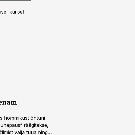
se, kui sel
a enam
 kus hommikust õhtuni
õunapaus” räägitakse,
iimist välja tuua ning