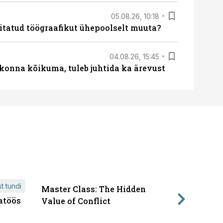
05.08.26, 10:18
itatud töögraafikut ühepoolselt muuta?
04.08.26, 15:45
skonna kõikuma, tuleb juhtida ka ärevust
t tundi
Master Class: The Hidden
ÄRIPÄEVA 
atöös
Läbirääk
Value of Conflict