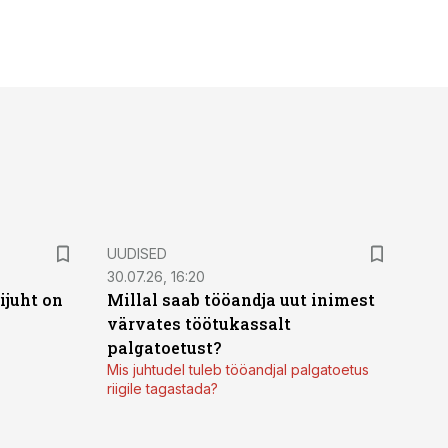
UUDISED
30.07.26, 16:20
ijuht on
Millal saab tööandja uut inimest
värvates töötukassalt
palgatoetust?
Mis juhtudel tuleb tööandjal palgatoetus
riigile tagastada?