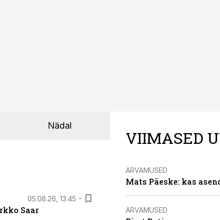
kumaks ja sisulisemaks koosolemiseks.
Nädal
VIIMASED U
ARVAMUSED
Mats Päeske: kas asend
05.08.26, 13:45
irkko Saar
ARVAMUSED