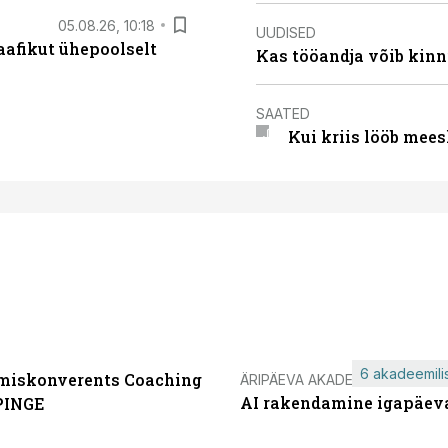
05.08.26, 10:18
UUDISED
aafikut ühepoolselt
Kas tööandja võib kinn
SAATED
Kui kriis lööb mee
6 akadeemilis
miskonverents Coaching
ÄRIPÄEVA AKADEEMIA
AI rakendamine igapäev
PINGE