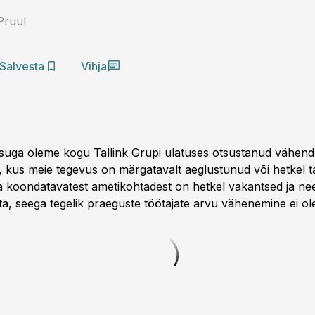
 Pruul
Salvesta
Vihja
suga oleme kogu Tallink Grupi ulatuses otsustanud vähend
 kus meie tegevus on märgatavalt aeglustunud või hetkel täi
 koondatavatest ametikohtadest on hetkel vakantsed ja ne
a, seega tegelik praeguste töötajate arvu vähenemine ei ole 