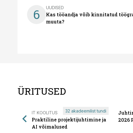
UUDISED
6
Kas tööandja võib kinnitatud töögr
muuta?
ÜRITUSED
32 akadeemilist tundi
Juhti
IT KOOLITUS
Praktiline projektijuhtimine ja
2026 
AI võimalused