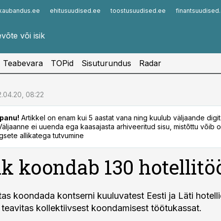
kaubandus.ee
ehitusuudised.ee
toostusuudised.ee
finantsuudised
Infopank
Radar
Teabevara
TOPid
Sisuturundus
Radar
.04.20, 08:22
panu!
Artikkel on enam kui 5 aastat vana ning kuulub väljaande digi
. Väljaanne ei uuenda ega kaasajasta arhiveeritud sisu, mistõttu võib ol
sete allikatega tutvumine
nk koondab 130 hotellitö
tas koondada kontserni kuuluvatest Eesti ja Läti hotell
g teavitas kollektiivsest koondamisest töötukassat.