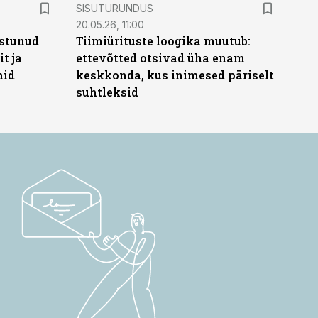
ST
SISUTURUNDUS
20.05.26, 11:00
stunud
Tiimiürituste loogika muutub:
t ja
ettevõtted otsivad üha enam
hid
keskkonda, kus inimesed päriselt
suhtleksid