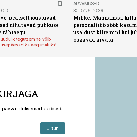
ARVAMUSED
9:00
30.07.26, 10:39
ve: peatselt jõustuvad
Mihkel Männamaa: killu
sed nihutavad puhkuse
personalitöö sööb kasumi
 tähtaegu
usaldust kiiremini kui ju
uudulik tegutsemine võib
oskavad arvata
kusepäevad ka aegumatuks!
KIRJAGA
ti päeva olulisemad uudised.
Liitun