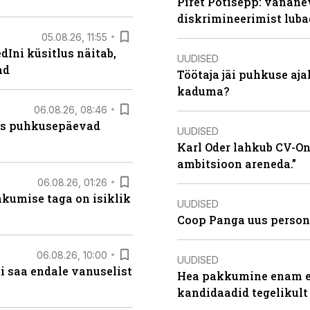
Piret Potisepp: vanane
diskrimineerimist lub
05.08.26, 11:55
Ini küsitlus näitab,
UUDISED
ad
Töötaja jäi puhkuse aj
kaduma?
06.08.26, 08:46
kas puhkusepäevad
UUDISED
Karl Oder lahkub CV-Onl
ambitsioon areneda.”
06.08.26, 01:26
hkumise taga on isiklik
UUDISED
Coop Panga uus persona
06.08.26, 10:00
UUDISED
i saa endale vanuselist
Hea pakkumine enam ei
kandidaadid tegelikult