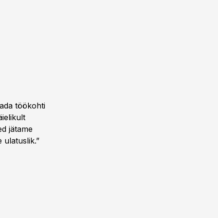
ada töökohti
elikult
ed jätame
ulatuslik.”