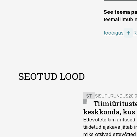
See teema pa
teemal ilmub m
tööõigus
R
SEOTUD LOOD
ST
SISUTURUNDUS
20.0
Tiimiüritust
keskkonda, kus 
Ettevõtete tiimiürituse
täidetud ajakava jätab
miks otsivad ettevõtted