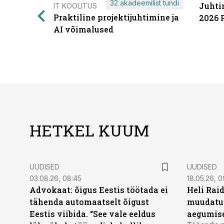
32 akadeemilist tundi
Juhti
IT KOOLITUS
Praktiline projektijuhtimine ja
2026 
AI võimalused
HETKEL KUUM
UUDISED
UUDISED
03.08.26, 08:45
18.05.26, 0
Advokaat: õigus Eestis töötada ei
Heli Raid
tähenda automaatselt õigust
muudatu
Eestis viibida. “See vale eeldus
aegumise