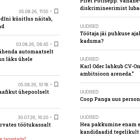
Piret Potisepp: vanane
diskrimineerimist lub
05.08.26, 11:55
Ini küsitlus näitab,
ad
UUDISED
Töötaja jäi puhkuse aj
kaduma?
03.08.26, 08:45
tähenda automaatselt
dus läks ühele
UUDISED
Karl Oder lahkub CV-Onl
ambitsioon areneda.”
05.08.26, 10:18
aafikut ühepoolselt
UUDISED
Coop Panga uus persona
UUDISED
30.07.26, 16:20
Hea pakkumine enam ei
ärvates töötukassalt
kandidaadid tegelikult
ile tagastada?