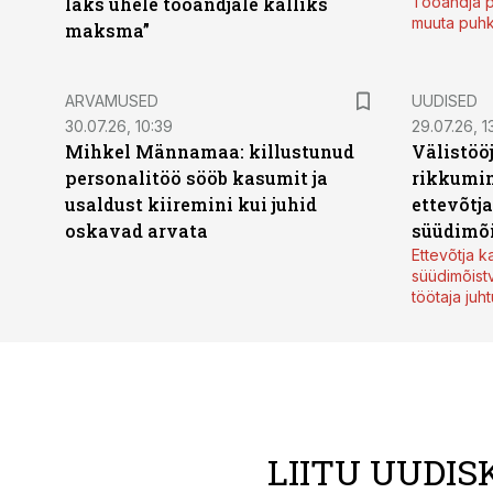
läks ühele tööandjale kalliks
Tööandja p
muuta puh
maksma”
ARVAMUSED
UUDISED
30.07.26, 10:39
29.07.26, 1
Mihkel Männamaa: killustunud
Välistöö
personalitöö sööb kasumit ja
rikkumin
usaldust kiiremini kui juhid
ettevõtj
oskavad arvata
süüdimõ
Ettevõtja 
süüdimõist
töötaja juh
LIITU UUDIS