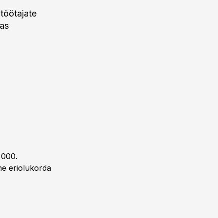
 töötajate
tas
0 000.
ne eriolukorda