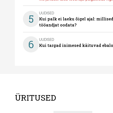
UUDISED
5
Kui palk ei laeku õigel ajal: millis
tööandjat oodata?
UUDISED
6
Kui targad inimesed käituvad ebalo
ÜRITUSED