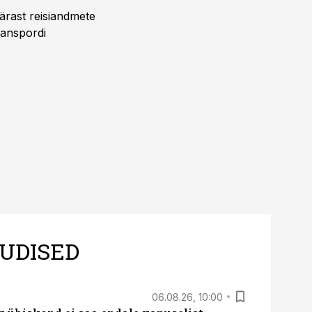
pärast reisiandmete
ranspordi
UDISED
06.08.26, 10:00