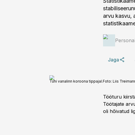
Statistikaame
stabiliseerun
arvu kasvu, a
statistikaame
Personal
Jaga
Tühi vanalinn koroona tippajal.
Foto:
Liis Treiman
Tööturu kiirsta
Töötajate arv
oli hõivatud li