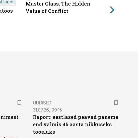
t tundi
Master Class: The Hidden
ÄRIPÄEVA 
atöös
Läbirääk
Value of Conflict
UUDISED
31.07.26, 09:15
 inimest
Raport: eestlased peavad panema
end valmis 45 aasta pikkuseks
tööeluks