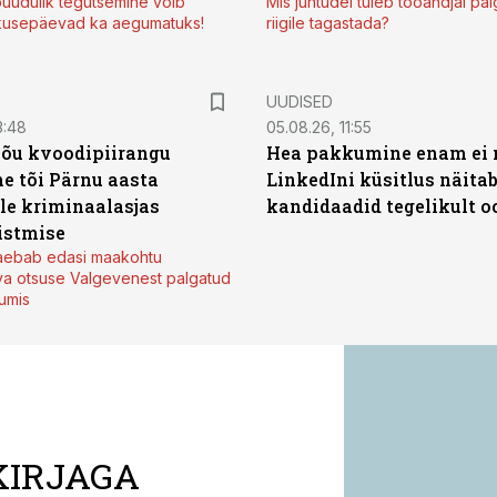
uudulik tegutsemine võib
Mis juhtudel tuleb tööandjal pa
kusepäevad ka aegumatuks!
riigile tagastada?
UUDISED
3:48
05.08.26, 11:55
jõu kvoodipiirangu
Hea pakkumine enam ei 
e tõi Pärnu aasta
LinkedIni küsitlus näita
ale kriminaalasjas
kandidaadid tegelikult 
istmise
kaebab edasi maakohtu
va otsuse Valgevenest palgatud
tumis
KIRJAGA