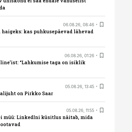
v ühiskond ei saa endale vanuselist
ada
06.08.26, 08:46
al haigeks: kas puhkusepäevad lähevad
06.08.26, 01:26
ine’ist: “Lahkumise taga on isiklik
05.08.26, 13:45
lijuht on Pirkko Saar
05.08.26, 11:55
 müü: LinkedIni küsitlus näitab, mida
 ootavad