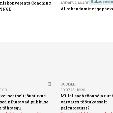
6 akadeemilis
miskonverents Coaching
ÄRIPÄEVA AKADEEMIA
AI rakendamine igapäev
PINGE
UUDISED
9:00
30.07.26, 16:20
ve: peatselt jõustuvad
Millal saab tööandja uut
sed nihutavad puhkuse
värvates töötukassalt
 tähtaegu
palgatoetust?