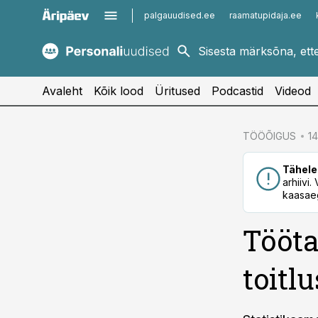
palgauudised.ee
raamatupidaja.ee
kaubandus.ee
imelineajalugu.ee
kinnisvarauudised.ee
imelineteadus.ee
Avaleht
Kõik lood
Üritused
Podcastid
Videod
cebook
TÖÖÕIGUS
14
Twitter)
Tähele
kedIn
arhiivi
kaasaeg
ail
Tööta
k
toitl