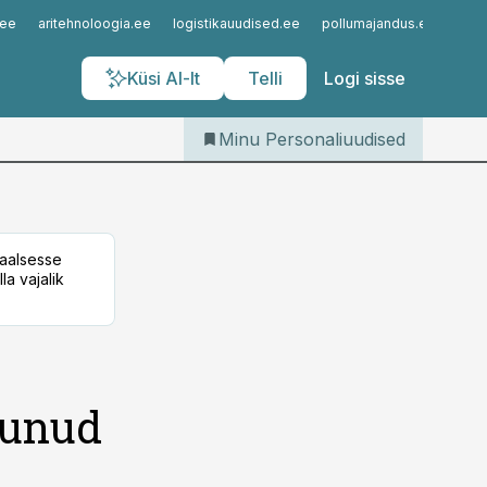
Iseteenindus
.ee
aritehnoloogia.ee
logistikauudised.ee
pollumajandus.ee
kinn
Telli Personaliuudised
Küsi AI-lt
Telli
Logi sisse
Minu Personaliuudised
taalsesse
la vajalik
stunud