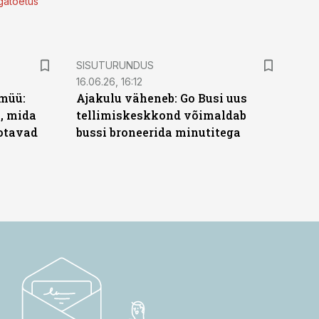
lgatoetus
ST
SISUTURUNDUS
16.06.26, 16:12
müü:
Ajakulu väheneb: Go Busi uus
b, mida
tellimiskeskkond võimaldab
ootavad
bussi broneerida minutitega