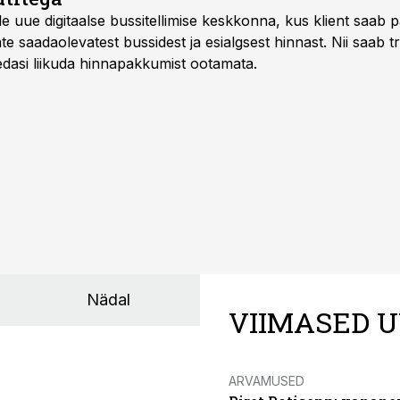
e uue digitaalse bussitellimise keskkonna, kus klient saab 
te saadaolevatest bussidest ja esialgsest hinnast. Nii saab t
 edasi liikuda hinnapakkumist ootamata.
Nädal
VIIMASED U
ARVAMUSED