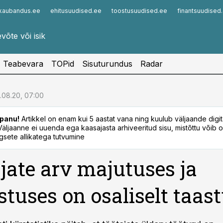
kaubandus.ee
ehitusuudised.ee
toostusuudised.ee
finantsuudised
Infopank
Radar
Teabevara
TOPid
Sisuturundus
Radar
.08.20, 07:00
panu!
Artikkel on enam kui 5 aastat vana ning kuulub väljaande digi
. Väljaanne ei uuenda ega kaasajasta arhiveeritud sisu, mistõttu võib ol
sete allikatega tutvumine
jate arv majutuses ja
ustuses on osaliselt taa