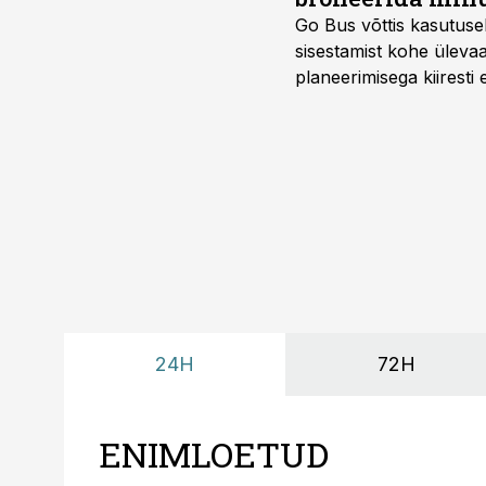
Go Bus võttis kasutusel
sisestamist kohe ülevaa
planeerimisega kiiresti
24H
72H
ENIMLOETUD