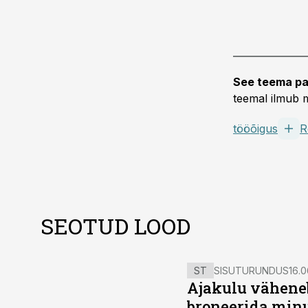
See teema pa
teemal ilmub m
tööõigus
R
SEOTUD LOOD
ST
SISUTURUNDUS
16.0
Ajakulu väheneb
broneerida minu