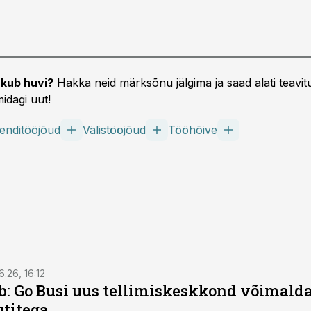
kub huvi?
Hakka neid märksõnu jälgima ja saad alati teavitu
idagi uut!
enditööjõud
Välistööjõud
Tööhõive
6.26, 16:12
: Go Busi uus tellimiskeskkond võimalda
titega