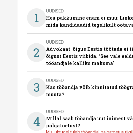
UUDISED
1
Hea pakkumine enam ei müü: Linked
mida kandidaadid tegelikult ootav
UUDISED
2
Advokaat: õigus Eestis töötada ei 
õigust Eestis viibida. “See vale eel
tööandjale kalliks maksma”
UUDISED
3
Kas tööandja võib kinnitatud töögr
muuta?
UUDISED
4
Millal saab tööandja uut inimest v
palgatoetust?
Mis juhtudel tuleb tööandjal palgatoetus riig