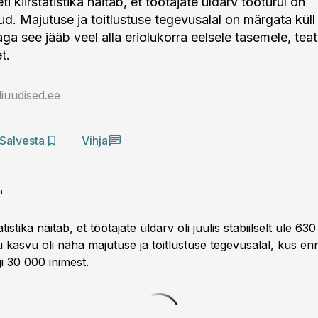
ti kiirstatistika näitab, et töötajate üldarv tööturul on
ud. Majutuse ja toitlustuse tegevusalal on märgata küll
ga see jääb veel alla eriolukorra eelsele tasemele, tea
t.
iuudised.ee
Salvesta
Vihja
n
tistika näitab, et töötajate üldarv oli juulis stabiilselt üle 63
u kasvu oli näha majutuse ja toitlustuse tegevusalal, kus en
gi 30 000 inimest.