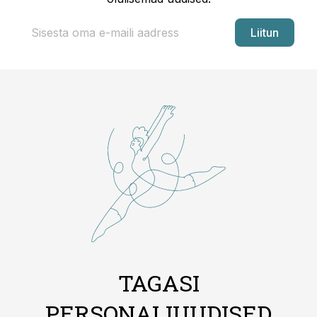
Liitun
TAGASI
PERSONALIUUDISED