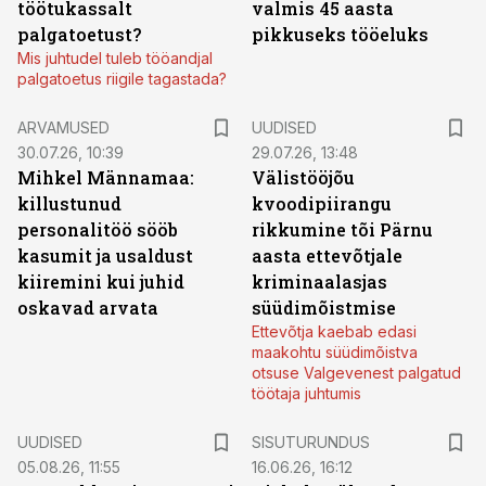
töötukassalt
valmis 45 aasta
palgatoetust?
pikkuseks tööeluks
Mis juhtudel tuleb tööandjal
palgatoetus riigile tagastada?
ARVAMUSED
UUDISED
30.07.26, 10:39
29.07.26, 13:48
Mihkel Männamaa:
Välistööjõu
killustunud
kvoodipiirangu
personalitöö sööb
rikkumine tõi Pärnu
kasumit ja usaldust
aasta ettevõtjale
kiiremini kui juhid
kriminaalasjas
oskavad arvata
süüdimõistmise
Ettevõtja kaebab edasi
maakohtu süüdimõistva
otsuse Valgevenest palgatud
töötaja juhtumis
ST
UUDISED
SISUTURUNDUS
05.08.26, 11:55
16.06.26, 16:12