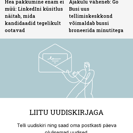
Hea pakkumine enam ei
Ajakulu väheneb: Go
müü: LinkedIni küsitlus
Busi uus
näitab, mida
tellimiskeskkond
kandidaadid tegelikult
võimaldab bussi
ootavad
broneerida minutitega
LIITU UUDISKIRJAGA
Telli uudiskiri ning saad oma postkasti päeva
olulisemad uudised.