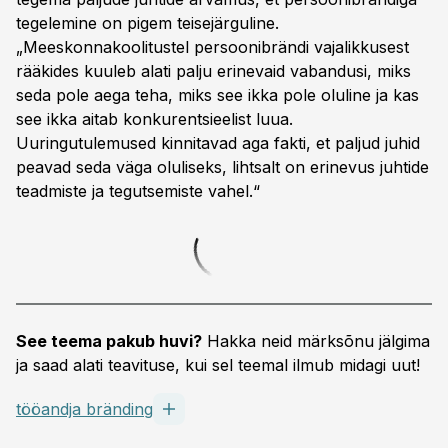
tegelemine on pigem teisejärguline.
„Meeskonnakoolitustel persoonibrändi vajalikkusest
rääkides kuuleb alati palju erinevaid vabandusi, miks
seda pole aega teha, miks see ikka pole oluline ja kas
see ikka aitab konkurentsieelist luua.
Uuringutulemused kinnitavad aga fakti, et paljud juhid
peavad seda väga oluliseks, lihtsalt on erinevus juhtide
teadmiste ja tegutsemiste vahel.“
See teema pakub huvi?
Hakka neid märksõnu jälgima
ja saad alati teavituse, kui sel teemal ilmub midagi uut!
tööandja bränding