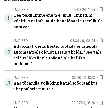
UUDISED
05.08.26, 11:55
Hea pakkumine enam ei müü: LinkedIni
1
küsitlus näitab, mida kandidaadid tegelikult
ootavad
UUDISED
03.08.26, 08:45
Advokaat: õigus Eestis töötada ei tähenda
2
automaatselt õigust Eestis viibida. “See vale
eeldus läks ühele tööandjale kalliks
maksma”
UUDISED
05.08.26, 10:18
3
Kas tööandja võib kinnitatud töögraafikut
ühepoolselt muuta?
UUDISED
30.07.26, 16:20