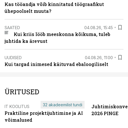
Kas tööandja võib kinnitatud töögraafikut
ühepoolselt muuta?
SAATED
04.08.26, 15:45
Kui kriis lööb meeskonna kõikuma, tuleb
juhtida ka ärevust
UUDISED
04.08.26, 11:00
Kui targad inimesed käituvad ebaloogiliselt
ÜRITUSED
32 akadeemilist tundi
Juhtimiskonve
IT KOOLITUS
Praktiline projektijuhtimine ja AI
2026 PINGE
võimalused