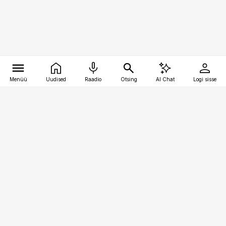
Menüü
Uudised
Raadio
Otsing
AI Chat
Logi sisse
Vana-Lõuna 39/1, 19094 Tallinn
(+372) 667 0111
personaliuudised@personaliuudised.ee
Telli
Reklaam
Firmast
Sisu kasutamisõigused
Ajakirjaniku