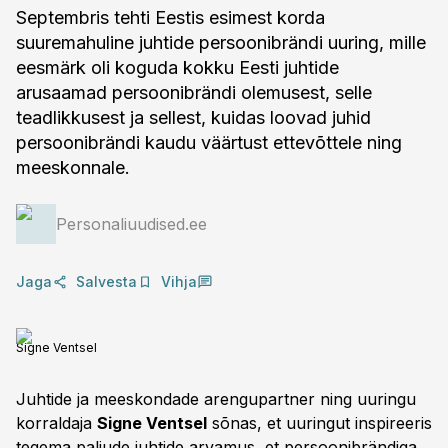
Septembris tehti Eestis esimest korda
suuremahuline juhtide persoonibrändi uuring, mille
eesmärk oli koguda kokku Eesti juhtide
arusaamad persoonibrändi olemusest, selle
teadlikkusest ja sellest, kuidas loovad juhid
persoonibrändi kaudu väärtust ettevõttele ning
meeskonnale.
Personaliuudised.ee
Jaga
Salvesta
Vihja
Signe Ventsel
Juhtide ja meeskondade arengupartner ning uuringu
korraldaja
Signe Ventsel
sõnas, et uuringut inspireeris
tegema paljude juhtide arvamus, et persoonibrändiga