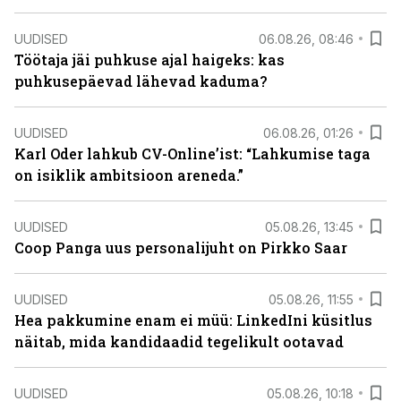
UUDISED
06.08.26, 08:46
Töötaja jäi puhkuse ajal haigeks: kas
puhkusepäevad lähevad kaduma?
UUDISED
06.08.26, 01:26
Karl Oder lahkub CV-Online’ist: “Lahkumise taga
on isiklik ambitsioon areneda.”
UUDISED
05.08.26, 13:45
Coop Panga uus personalijuht on Pirkko Saar
UUDISED
05.08.26, 11:55
Hea pakkumine enam ei müü: LinkedIni küsitlus
näitab, mida kandidaadid tegelikult ootavad
UUDISED
05.08.26, 10:18