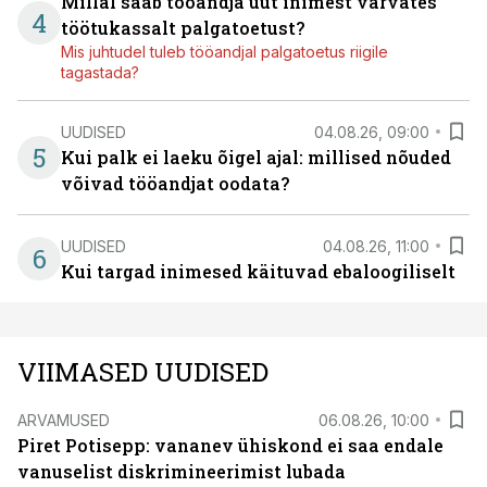
Millal saab tööandja uut inimest värvates
4
töötukassalt palgatoetust?
Mis juhtudel tuleb tööandjal palgatoetus riigile
tagastada?
UUDISED
04.08.26, 09:00
5
Kui palk ei laeku õigel ajal: millised nõuded
võivad tööandjat oodata?
UUDISED
04.08.26, 11:00
6
Kui targad inimesed käituvad ebaloogiliselt
VIIMASED UUDISED
ARVAMUSED
06.08.26, 10:00
Piret Potisepp: vananev ühiskond ei saa endale
vanuselist diskrimineerimist lubada