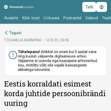
Telli
Avaleht
Kõik lood
Üritused
Podcastid
Videod
Teab
cebook
Tagasi
Twitter)
TÖÖANDJA BRÄNDING
14.10.20, 09:18
kedIn
Tähelepanu!
Artikkel on enam kui 5 aastat vana
ning kuulub väljaande digitaalsesse arhiivi.
ail
Väljaanne ei uuenda ega kaasajasta arhiveeritud
sisu, mistõttu võib olla vajalik kaasaegsete
k
allikatega tutvumine
Eestis korraldati esimest
korda juhtide persoonibrändi
uuring