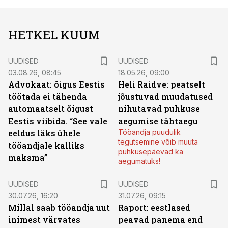
HETKEL KUUM
UUDISED
UUDISED
03.08.26, 08:45
18.05.26, 09:00
Advokaat: õigus Eestis
Heli Raidve: peatselt
töötada ei tähenda
jõustuvad muudatused
automaatselt õigust
nihutavad puhkuse
Eestis viibida. “See vale
aegumise tähtaegu
eeldus läks ühele
Tööandja puudulik
tegutsemine võib muuta
tööandjale kalliks
puhkusepäevad ka
maksma”
aegumatuks!
UUDISED
UUDISED
30.07.26, 16:20
31.07.26, 09:15
Millal saab tööandja uut
Raport: eestlased
inimest värvates
peavad panema end