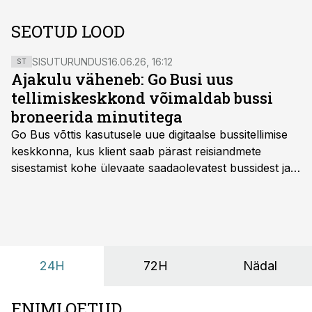
SEOTUD LOOD
SISUTURUNDUS
16.06.26, 16:12
ST
Ajakulu väheneb: Go Busi uus
tellimiskeskkond võimaldab bussi
broneerida minutitega
Go Bus võttis kasutusele uue digitaalse bussitellimise
keskkonna, kus klient saab pärast reisiandmete
sisestamist kohe ülevaate saadaolevatest bussidest ja
esialgsest hinnast. Nii saab transpordi planeerimisega
kiiresti edasi liikuda hinnapakkumist ootamata.
24H
72H
Nädal
ENIMLOETUD