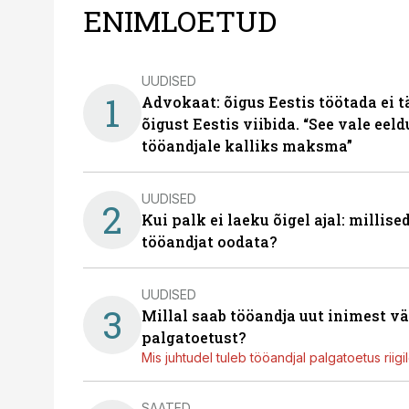
ENIMLOETUD
UUDISED
1
Advokaat: õigus Eestis töötada ei 
õigust Eestis viibida. “See vale eel
tööandjale kalliks maksma”
UUDISED
2
Kui palk ei laeku õigel ajal: millis
tööandjat oodata?
UUDISED
3
Millal saab tööandja uut inimest v
palgatoetust?
Mis juhtudel tuleb tööandjal palgatoetus riig
SAATED