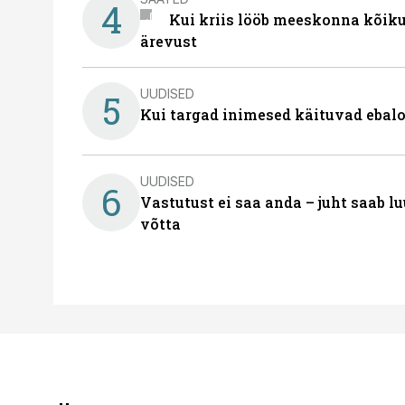
4
Kui kriis lööb meeskonna kõiku
ärevust
UUDISED
5
Kui targad inimesed käituvad ebalo
UUDISED
6
Vastutust ei saa anda – juht saab 
võtta