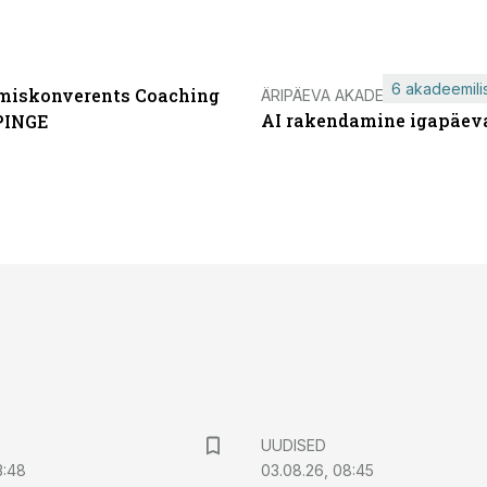
6 akadeemilis
miskonverents Coaching
ÄRIPÄEVA AKADEEMIA
AI rakendamine igapäev
PINGE
UUDISED
3:48
03.08.26, 08:45