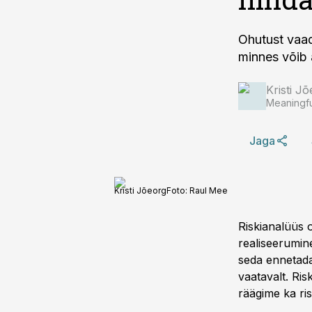
Ohutust vaad
minnes võib 
Kristi J
Meaningfu
Jaga
Kristi Jõeorg
Foto:
Raul Mee
Riskianalüüs o
realiseerumine
seda ennetada
vaatavalt. Ri
räägime ka ri