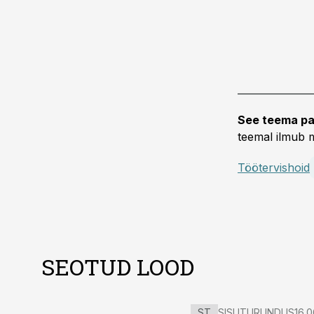
See teema pa
teemal ilmub m
Töötervishoid
SEOTUD LOOD
ST
SISUTURUNDUS
16.0