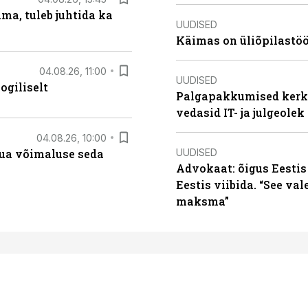
ma, tuleb juhtida ka
UUDISED
Käimas on üliõpilastö
04.08.26, 11:00
UUDISED
ogiliselt
Palgapakkumised kerki
vedasid IT- ja julgeolek
04.08.26, 10:00
UUDISED
luua võimaluse seda
Advokaat: õigus Eestis
Eestis viibida. “See val
maksma”