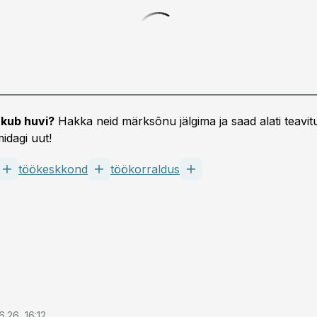
kub huvi?
Hakka neid märksõnu jälgima ja saad alati teavitu
idagi uut!
töökeskkond
töökorraldus
6.26, 16:12