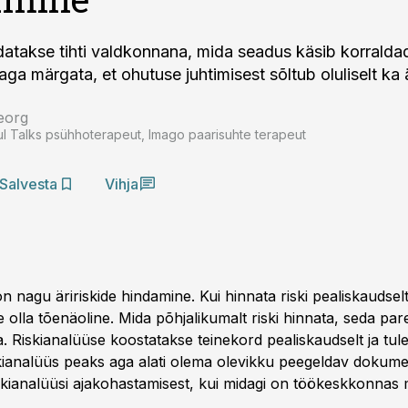
atakse tihti valdkonnana, mida seadus käsib korraldad
aga märgata, et ohutuse juhtimisest sõltub oluliselt ka
õeorg
l Talks psühhoterapeut, Imago paarisuhte terapeut
Salvesta
Vihja
n nagu äririskide hindamine. Kui hinnata riski pealiskaudselt
 olla tõenäoline. Mida põhjalikumalt riski hinnata, seda pa
. Riskianalüüse koostatakse teinekord pealiskaudselt ja tul
skianalüüs peaks aga alati olema olevikku peegeldav dokume
skianalüüsi ajakohastamisest, kui midagi on töökeskkonnas