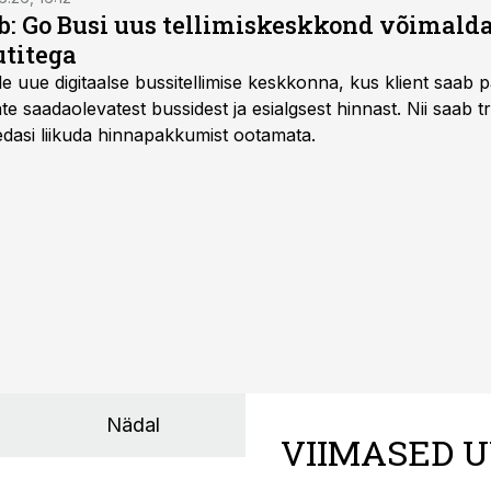
: Go Busi uus tellimiskeskkond võimalda
titega
e uue digitaalse bussitellimise keskkonna, kus klient saab 
te saadaolevatest bussidest ja esialgsest hinnast. Nii saab t
 edasi liikuda hinnapakkumist ootamata.
Nädal
VIIMASED U