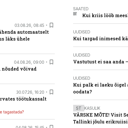
SAATED
Kui kriis lööb mee
03.08.26, 08:45
tähenda automaatselt
UUDISED
Kui targad inimesed kä
dus läks ühele
UUDISED
Vastutust ei saa anda 
04.08.26, 09:00
ed nõuded võivad
UUDISED
Kui palk ei laeku õigel
oodata?
30.07.26, 16:20
ärvates töötukassalt
ST
KASULIK
ile tagastada?
VÄRSKE MÕTE! Visit Sea
Tallinki jõulu erikruiisi
04.08.26, 15:45