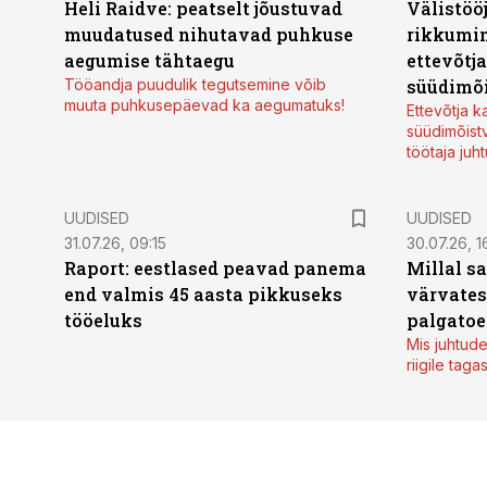
Heli Raidve: peatselt jõustuvad
Välistöö
muudatused nihutavad puhkuse
rikkumin
aegumise tähtaegu
ettevõtj
Tööandja puudulik tegutsemine võib
süüdimõ
muuta puhkusepäevad ka aegumatuks!
Ettevõtja 
süüdimõist
töötaja juh
UUDISED
UUDISED
31.07.26, 09:15
30.07.26, 1
Raport: eestlased peavad panema
Millal s
end valmis 45 aasta pikkuseks
värvates
tööeluks
palgatoe
Mis juhtude
riigile taga