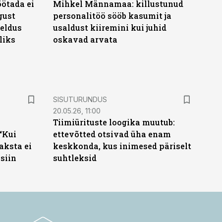
öötada ei
Mihkel Männamaa: killustunud
gust
personalitöö sööb kasumit ja
eeldus
usaldust kiiremini kui juhid
liks
oskavad arvata
ST
SISUTURUNDUS
20.05.26, 11:00
Tiimiürituste loogika muutub:
“Kui
ettevõtted otsivad üha enam
aksta ei
keskkonda, kus inimesed päriselt
siin
suhtleksid