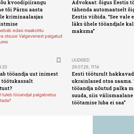
jõu kvoodipiirangu
Advokaat: õigus Eestis t
e tõi Pärnu aasta
tähenda automaatselt õi
ale kriminaalasjas
Eestis viibida. “See vale 
istmise
läks ühele tööandjale kal
kaebab edasi maakohtu
maksma”
va otsuse Valgevenest palgatud
tumis
UUDISED
6:20
29.07.26, 11:14
aab tööandja uut inimest
Eesti tööturult hakkavad
 töötukassalt
ukrainlased otsa saama. 
tust?
tööandja nõutud palka m
l tuleb tööandjal palgatoetus
suuda, siis välismaalane 
stada?
töötamise luba ei saa”