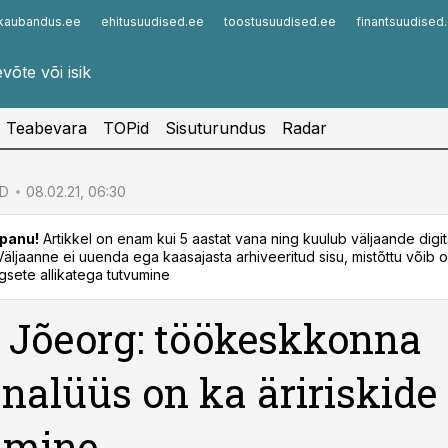
kaubandus.ee
ehitusuudised.ee
toostusuudised.ee
finantsuudised
Infopank
Radar
Teabevara
TOPid
Sisuturundus
Radar
ID
08.02.21, 06:30
panu!
Artikkel on enam kui 5 aastat vana ning kuulub väljaande digi
. Väljaanne ei uuenda ega kaasajasta arhiveeritud sisu, mistõttu võib ol
sete allikatega tutvumine
i Jõeorg: töökeskkonna
analüüs on ka äririskide
amine