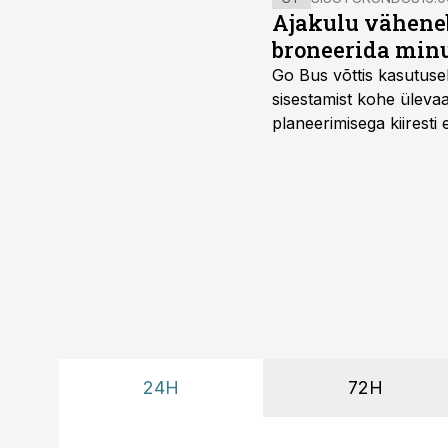
Ajakulu väheneb
broneerida minu
Go Bus võttis kasutusel
sisestamist kohe ülevaa
planeerimisega kiiresti
24H
72H