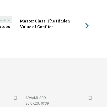
t tundi
Master Class: The Hidden
ÄRIPÄEVA 
atöös
Läbirääk
Value of Conflict
ARVAMUSED
30.07.26, 10:39