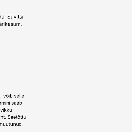
a. Süvitsi
 ärikasum.
, võib selle
remini saab
evikku
nt. Seetõttu
 muutunud.