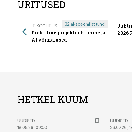
ÜRITUSED
32 akadeemilist tundi
Juhti
IT KOOLITUS
Praktiline projektijuhtimine ja
2026 
AI võimalused
HETKEL KUUM
UUDISED
UUDISED
18.05.26, 09:00
29.07.26, 1