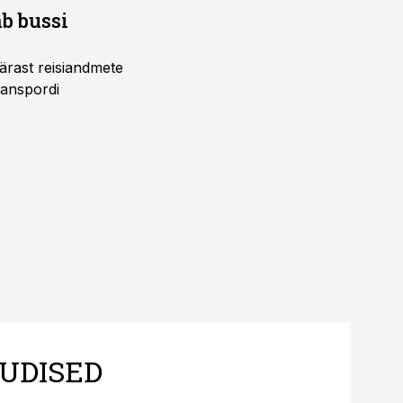
b bussi
pärast reisiandmete
ranspordi
UDISED