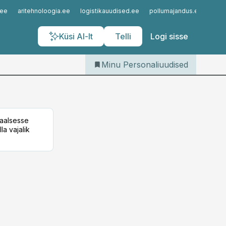
Iseteenindus
.ee
aritehnoloogia.ee
logistikauudised.ee
pollumajandus.ee
kinn
Telli Personaliuudised
Küsi AI-lt
Telli
Logi sisse
Minu Personaliuudised
taalsesse
la vajalik