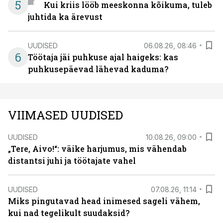
5
Kui kriis lööb meeskonna kõikuma, tuleb
juhtida ka ärevust
UUDISED
06.08.26, 08:46
6
Töötaja jäi puhkuse ajal haigeks: kas
puhkusepäevad lähevad kaduma?
VIIMASED UUDISED
UUDISED
10.08.26, 09:00
„Tere, Aivo!“: väike harjumus, mis vähendab
distantsi juhi ja töötajate vahel
UUDISED
07.08.26, 11:14
Miks pingutavad head inimesed sageli vähem,
kui nad tegelikult suudaksid?