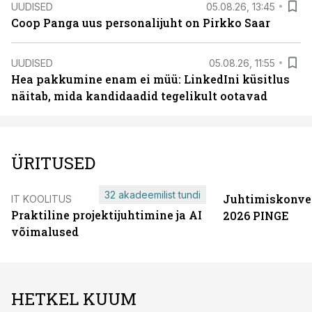
UUDISED
05.08.26, 13:45
Coop Panga uus personalijuht on Pirkko Saar
UUDISED
05.08.26, 11:55
Hea pakkumine enam ei müü: LinkedIni küsitlus
näitab, mida kandidaadid tegelikult ootavad
ÜRITUSED
32 akadeemilist tundi
Juhtimiskonve
IT KOOLITUS
Praktiline projektijuhtimine ja AI
2026 PINGE
võimalused
HETKEL KUUM