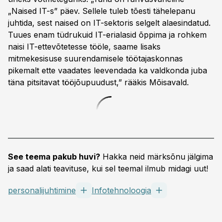
„Naised IT-s” päev. Sellele tuleb tõesti tähelepanu
juhtida, sest naised on IT-sektoris selgelt alaesindatud.
Tuues enam tüdrukuid IT-erialasid õppima ja rohkem
naisi IT-ettevõtetesse tööle, saame lisaks
mitmekesisuse suurendamisele töötajaskonnas
pikemalt ette vaadates leevendada ka valdkonda juba
täna pitsitavat tööjõupuudust,” rääkis Mõisavald.
See teema pakub huvi?
Hakka neid märksõnu jälgima
ja saad alati teavituse, kui sel teemal ilmub midagi uut!
personalijuhtimine
Infotehnoloogia