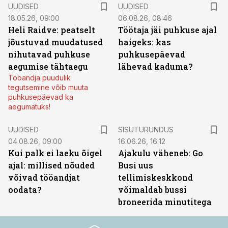
UUDISED
UUDISED
18.05.26, 09:00
06.08.26, 08:46
Heli Raidve: peatselt
Töötaja jäi puhkuse ajal
jõustuvad muudatused
haigeks: kas
nihutavad puhkuse
puhkusepäevad
aegumise tähtaegu
lähevad kaduma?
Tööandja puudulik
tegutsemine võib muuta
puhkusepäevad ka
aegumatuks!
ST
UUDISED
SISUTURUNDUS
04.08.26, 09:00
16.06.26, 16:12
Kui palk ei laeku õigel
Ajakulu väheneb: Go
ajal: millised nõuded
Busi uus
võivad tööandjat
tellimiskeskkond
oodata?
võimaldab bussi
broneerida minutitega