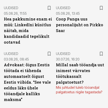
UUDISED
UUDISED
05.08.26, 11:55
05.08.26, 13:45
Hea pakkumine enam ei
Coop Panga uus
müü: LinkedIni küsitlus
personalijuht on Pirkko
näitab, mida
Saar
kandidaadid tegelikult
ootavad
UUDISED
UUDISED
03.08.26, 08:45
30.07.26, 16:20
Advokaat: õigus Eestis
Millal saab tööandja uut
töötada ei tähenda
inimest värvates
automaatselt õigust
töötukassalt
Eestis viibida. “See vale
palgatoetust?
eeldus läks ühele
Mis juhtudel tuleb tööandjal
palgatoetus riigile tagastada?
tööandjale kalliks
maksma”