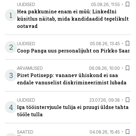
UUDISED
05.08.26, 11:55
Hea pakkumine enam ei müü: LinkedIni
1
küsitlus näitab, mida kandidaadid tegelikult
ootavad
UUDISED
05.08.26, 13:45
2
Coop Panga uus personalijuht on Pirkko Saar
ARVAMUSED
06.08.26, 10:00
3
Piret Potisepp: vananev ühiskond ei saa
endale vanuselist diskrimineerimist lubada
UUDISED
23.07.26, 09:38
4
Iga tööintervjuule tulija ei pruugi üldse tahta
tööle tulla
SAATED
04.08.26, 15:45