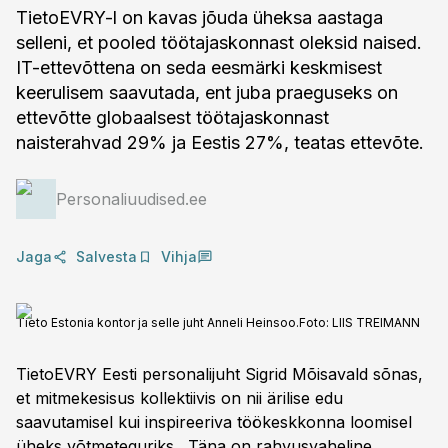
TietoEVRY-l on kavas jõuda üheksa aastaga
selleni, et pooled töötajaskonnast oleksid naised.
IT-ettevõttena on seda eesmärki keskmisest
keerulisem saavutada, ent juba praeguseks on
ettevõtte globaalsest töötajaskonnast
naisterahvad 29% ja Eestis 27%, teatas ettevõte.
Personaliuudised.ee
Jaga
Salvesta
Vihja
Tieto Estonia kontor ja selle juht Anneli Heinsoo.
Foto:
LIIS TREIMANN
TietoEVRY Eesti personalijuht Sigrid Mõisavald sõnas,
et mitmekesisus kollektiivis on nii ärilise edu
saavutamisel kui inspireeriva töökeskkonna loomisel
üheks võtmeteguriks. „Täna on rahvusvaheline