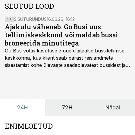
SEOTUD LOOD
SISUTURUNDUS
16.06.26, 16:12
ST
Ajakulu väheneb: Go Busi uus
tellimiskeskkond võimaldab bussi
broneerida minutitega
Go Bus võttis kasutusele uue digitaalse bussitellimise
keskkonna, kus klient saab pärast reisiandmete
sisestamist kohe ülevaate saadaolevatest bussidest ja
esialgsest hinnast. Nii saab transpordi planeerimisega
kiiresti edasi liikuda hinnapakkumist ootamata.
24H
72H
Nädal
ENIMLOETUD