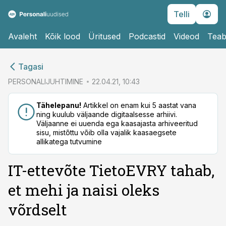
Telli
Avaleht
Kõik lood
Üritused
Podcastid
Videod
Teab
cebook
Tagasi
Twitter)
PERSONALIJUHTIMINE
22.04.21, 10:43
kedIn
Tähelepanu!
Artikkel on enam kui 5 aastat vana
ning kuulub väljaande digitaalsesse arhiivi.
ail
Väljaanne ei uuenda ega kaasajasta arhiveeritud
sisu, mistõttu võib olla vajalik kaasaegsete
k
allikatega tutvumine
IT-ettevõte TietoEVRY tahab,
et mehi ja naisi oleks
võrdselt