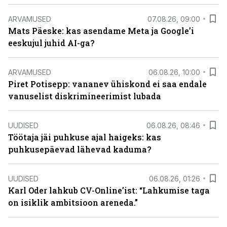
ARVAMUSED
07.08.26, 09:00
Mats Päeske: kas asendame Meta ja Google’i
eeskujul juhid AI-ga?
ARVAMUSED
06.08.26, 10:00
Piret Potisepp: vananev ühiskond ei saa endale
vanuselist diskrimineerimist lubada
UUDISED
06.08.26, 08:46
Töötaja jäi puhkuse ajal haigeks: kas
puhkusepäevad lähevad kaduma?
UUDISED
06.08.26, 01:26
Karl Oder lahkub CV-Online’ist: “Lahkumise taga
on isiklik ambitsioon areneda.”