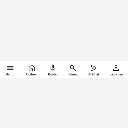
Menüü
Uudised
Raadio
Otsing
AI Chat
Logi sisse
Vana-Lõuna 39/1, 19094 Tallinn
(+372) 667 0111
personaliuudised@personaliuudised.ee