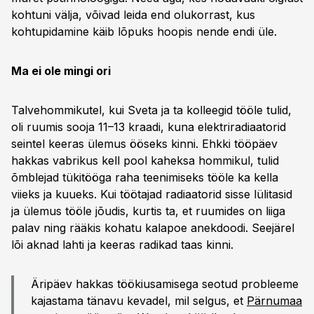
kohtuni välja, võivad leida end olukorrast, kus
kohtupidamine käib lõpuks hoopis nende endi üle.
Ma ei ole mingi ori
Talvehommikutel, kui Sveta ja ta kolleegid tööle tulid,
oli ruumis sooja 11–13 kraadi, kuna elektriradiaatorid
seintel keeras ülemus ööseks kinni. Ehkki tööpäev
hakkas vabrikus kell pool kaheksa hommikul, tulid
õmblejad tükitööga raha teenimiseks tööle ka kella
viieks ja kuueks. Kui töötajad radiaatorid sisse lülitasid
ja ülemus tööle jõudis, kurtis ta, et ruumides on liiga
palav ning rääkis kohatu kalapoe anekdoodi. Seejärel
lõi aknad lahti ja keeras radikad taas kinni.
Äripäev hakkas töökiusamisega seotud probleeme
kajastama tänavu kevadel, mil selgus, et
Pärnumaa