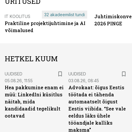
ÜRITUSED
32 akadeemilist tundi
Juhtimiskonve
IT KOOLITUS
Praktiline projektijuhtimine ja AI
2026 PINGE
võimalused
HETKEL KUUM
UUDISED
UUDISED
05.08.26, 11:55
03.08.26, 08:45
Hea pakkumine enam ei
Advokaat: õigus Eestis
müü: LinkedIni küsitlus
töötada ei tähenda
näitab, mida
automaatselt õigust
kandidaadid tegelikult
Eestis viibida. “See vale
ootavad
eeldus läks ühele
tööandjale kalliks
maksma”