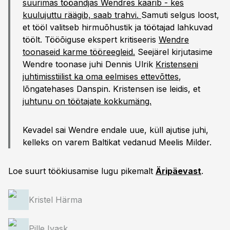
suurimas tööandjas Wendres käärib - kes
kuulujuttu räägib, saab trahvi.
Samuti selgus loost,
et tööl valitseb hirmuõhustik ja töötajad lahkuvad
töölt. Tööõiguse ekspert kritiseeris
Wendre
toonaseid karme tööreegleid.
Seejärel kirjutasime
Wendre toonase juhi Dennis Ulrik
Kristenseni
juhtimisstiilist ka oma eelmises ettevõttes
,
lõngatehases Danspin. Kristensen ise leidis, et
juhtunu on töötajate kokkumäng.
Kevadel sai Wendre endale uue, küll ajutise juhi,
kelleks on varem Baltikat vedanud Meelis Milder.
Loe suurt töökiusamise lugu pikemalt
Äripäevast
.
Kristel Härma
Pille Ivask