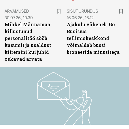
ST
ARVAMUSED
SISUTURUNDUS
30.07.26, 10:39
16.06.26, 16:12
Mihkel Männamaa:
Ajakulu väheneb: Go
killustunud
Busi uus
personalitöö sööb
tellimiskeskkond
kasumit ja usaldust
võimaldab bussi
kiiremini kui juhid
broneerida minutitega
oskavad arvata