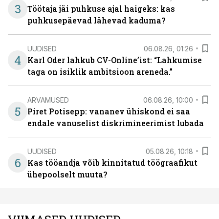
3
Töötaja jäi puhkuse ajal haigeks: kas
puhkusepäevad lähevad kaduma?
UUDISED
06.08.26, 01:26
4
Karl Oder lahkub CV-Online’ist: “Lahkumise
taga on isiklik ambitsioon areneda.”
ARVAMUSED
06.08.26, 10:00
5
Piret Potisepp: vananev ühiskond ei saa
endale vanuselist diskrimineerimist lubada
UUDISED
05.08.26, 10:18
6
Kas tööandja võib kinnitatud töögraafikut
ühepoolselt muuta?