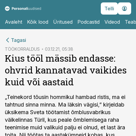
Telli
Avaleht
Kõik lood
Üritused
Podcastid
Videod
Teab
cebook
cebook
Tagasi
Twitter)
Twitter)
TÖÖKORRALDUS
03.12.21, 05:38
Kius tööl mässib endasse:
kedIn
kedIn
ohvrid kannatavad vaikides
ail
ail
kuid või aastaid
k
k
„Teinekord tõusin hommikul hambad ristis, ma ei
tahtnud sinna minna. Ma läksin vägisi,” kirjeldab
üksikema Sveta töötamist õmblusvabrikus
väikelinnas Türil, kus peale õmblemisega raha
teenimise muid valikuid palju ei olnud, et last ära
toita. Nii töötas ta aastakümneid kohas, kus