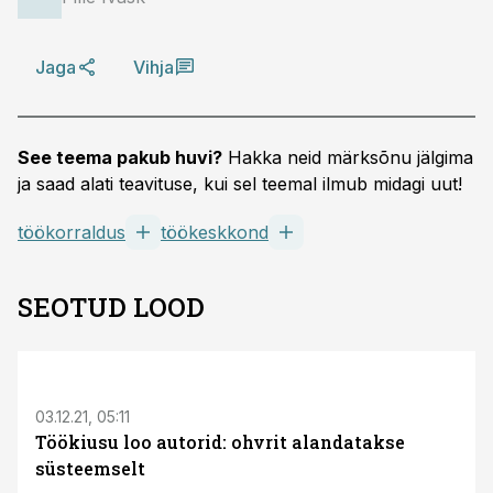
Jaga
Vihja
See teema pakub huvi?
Hakka neid märksõnu jälgima
ja saad alati teavituse, kui sel teemal ilmub midagi uut!
töökorraldus
töökeskkond
SEOTUD LOOD
S
03.12.21, 05:11
Töökiusu loo autorid: ohvrit alandatakse
süsteemselt