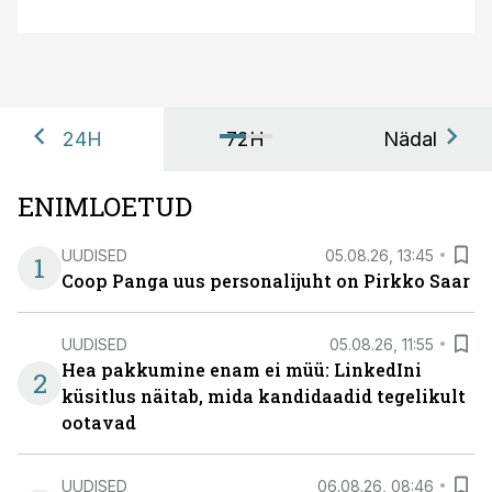
24H
72H
Nädal
ENIMLOETUD
UUDISED
05.08.26, 13:45
1
Coop Panga uus personalijuht on Pirkko Saar
UUDISED
05.08.26, 11:55
Hea pakkumine enam ei müü: LinkedIni
2
küsitlus näitab, mida kandidaadid tegelikult
ootavad
UUDISED
06.08.26, 08:46