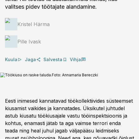
valitses pidev töötajate alandamine.
Kristel Härma
Pille Ivask
Kuula
Jaga
Salvesta
Vihja
Töökiusu on raske taluda.
Foto:
Annamaria Bereczki
Eesti inimesed kannatavad töökollektiivides süsteemset
kiusamist vaikides ja kannatades. Üksikutel juhtudel
astub kiusatu töökiusajale vastu tööinspektsioonis ja
kohtus, enamasti jätab ta aga vaimse terrori enda
teada ning heal juhul jagab väljapääsu leidmiseks
muret psühholoogiga. Need aga, kes nõuavadki õiglust