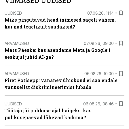
VIIMASED UUDISED
UUDISED
07.08.26, 11:14
Miks pingutavad head inimesed sageli vähem,
kui nad tegelikult suudaksid?
ARVAMUSED
07.08.26, 09:00
Mats Päeske: kas asendame Meta ja Google’i
eeskujul juhid AI-ga?
ARVAMUSED
06.08.26, 10:00
Piret Potisepp: vananev ühiskond ei saa endale
vanuselist diskrimineerimist lubada
UUDISED
06.08.26, 08:46
Töötaja jäi puhkuse ajal haigeks: kas
puhkusepäevad lähevad kaduma?