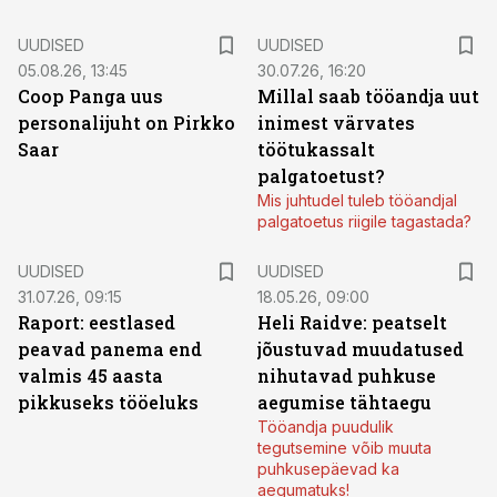
UUDISED
UUDISED
05.08.26, 13:45
30.07.26, 16:20
Coop Panga uus
Millal saab tööandja uut
personalijuht on Pirkko
inimest värvates
Saar
töötukassalt
palgatoetust?
Mis juhtudel tuleb tööandjal
palgatoetus riigile tagastada?
UUDISED
UUDISED
31.07.26, 09:15
18.05.26, 09:00
Raport: eestlased
Heli Raidve: peatselt
peavad panema end
jõustuvad muudatused
valmis 45 aasta
nihutavad puhkuse
pikkuseks tööeluks
aegumise tähtaegu
Tööandja puudulik
tegutsemine võib muuta
puhkusepäevad ka
aegumatuks!