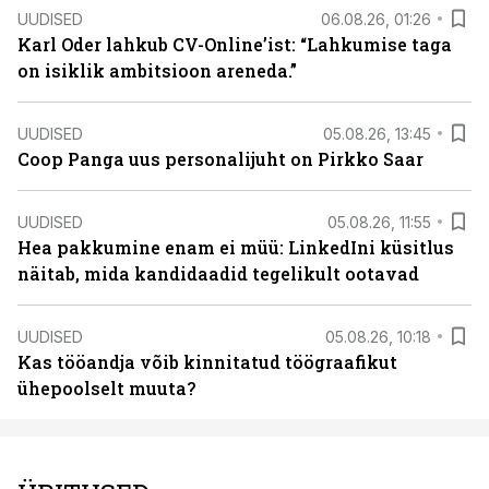
UUDISED
06.08.26, 01:26
Karl Oder lahkub CV-Online’ist: “Lahkumise taga
on isiklik ambitsioon areneda.”
UUDISED
05.08.26, 13:45
Coop Panga uus personalijuht on Pirkko Saar
UUDISED
05.08.26, 11:55
Hea pakkumine enam ei müü: LinkedIni küsitlus
näitab, mida kandidaadid tegelikult ootavad
UUDISED
05.08.26, 10:18
Kas tööandja võib kinnitatud töögraafikut
ühepoolselt muuta?