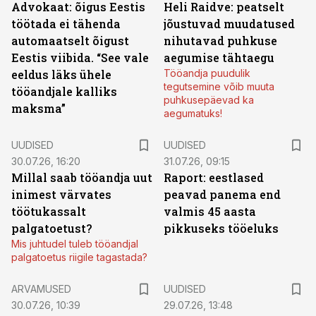
Advokaat: õigus Eestis
Heli Raidve: peatselt
töötada ei tähenda
jõustuvad muudatused
automaatselt õigust
nihutavad puhkuse
Eestis viibida. “See vale
aegumise tähtaegu
eeldus läks ühele
Tööandja puudulik
tegutsemine võib muuta
tööandjale kalliks
puhkusepäevad ka
maksma”
aegumatuks!
UUDISED
UUDISED
30.07.26, 16:20
31.07.26, 09:15
Millal saab tööandja uut
Raport: eestlased
inimest värvates
peavad panema end
töötukassalt
valmis 45 aasta
palgatoetust?
pikkuseks tööeluks
Mis juhtudel tuleb tööandjal
palgatoetus riigile tagastada?
ARVAMUSED
UUDISED
30.07.26, 10:39
29.07.26, 13:48