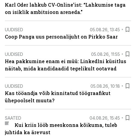
Karl Oder lahkub CV-Online’ist: “Lahkumise taga
on isiklik ambitsioon areneda.”
UUDISED
05.08.26, 13:45
Coop Panga uus personalijuht on Pirkko Saar
UUDISED
05.08.26, 11:55
Hea pakkumine enam ei müü: LinkedIni küsitlus
näitab, mida kandidaadid tegelikult ootavad
UUDISED
05.08.26, 10:18
Kas tööandja võib kinnitatud töögraafikut
ühepoolselt muuta?
SAATED
04.08.26, 15:45
Kui kriis lööb meeskonna kõikuma, tuleb
juhtida ka ärevust