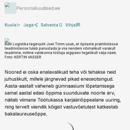
Personaliuudised.ee
Kuula
Jaga
Salvesta
Vihja
Balti Logistika tegevjuht Joel Timm usub, et õpilaste praktilistesse
teadmistesse tuleb panustada ja viia nendeni võimalikult varakult
teadmine, milline valdkonna töötaja argipäev tegelikult välja näeb.
Foto:
KERTIN VASSER
Noored ei oska erialavalikuid teha või tehakse neid
juhuslikult, millele järgnevad pikad eneseotsingud.
Aasta-aastalt väheneb gümnaasiumi lõpetamisega
samal aastal edasi õppima suunduvate noorte arv,
näitab viimane Töötukassa karjääriõppealane uuring,
ning tervelt viiendik kõigist vastuvõetutest katkestab
bakalaureuseõppe.