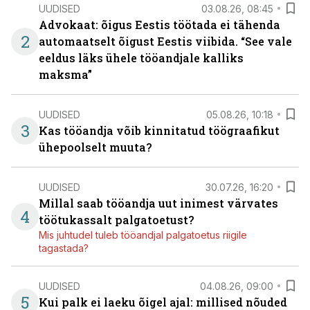
UUDISED
03.08.26, 08:45
Advokaat: õigus Eestis töötada ei tähenda
2
automaatselt õigust Eestis viibida. “See vale
eeldus läks ühele tööandjale kalliks
maksma”
UUDISED
05.08.26, 10:18
3
Kas tööandja võib kinnitatud töögraafikut
ühepoolselt muuta?
UUDISED
30.07.26, 16:20
Millal saab tööandja uut inimest värvates
4
töötukassalt palgatoetust?
Mis juhtudel tuleb tööandjal palgatoetus riigile
tagastada?
UUDISED
04.08.26, 09:00
5
Kui palk ei laeku õigel ajal: millised nõuded