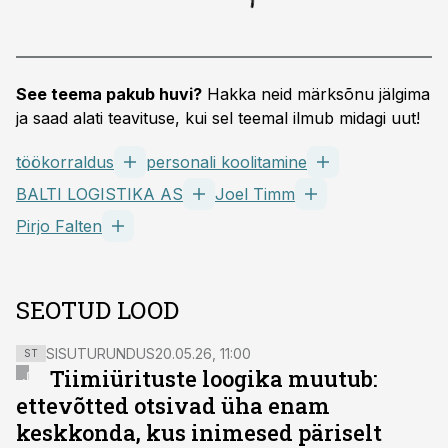
See teema pakub huvi?
Hakka neid märksõnu jälgima
ja saad alati teavituse, kui sel teemal ilmub midagi uut!
töökorraldus
personali koolitamine
BALTI LOGISTIKA AS
Joel Timm
Pirjo Falten
SEOTUD LOOD
SISUTURUNDUS
20.05.26, 11:00
ST
Tiimiürituste loogika muutub:
ettevõtted otsivad üha enam
keskkonda, kus inimesed päriselt