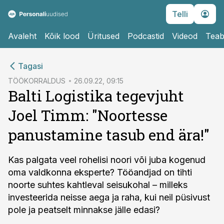
Telli
Avaleht
Kõik lood
Üritused
Podcastid
Videod
Teab
cebook
Tagasi
Twitter)
TÖÖKORRALDUS
26.09.22, 09:15
Balti Logistika tegevjuht
kedIn
Joel Timm: "Noortesse
ail
panustamine tasub end ära!"
k
Kas palgata veel rohelisi noori või juba kogenud
oma valdkonna eksperte? Tööandjad on tihti
noorte suhtes kahtleval seisukohal – milleks
investeerida neisse aega ja raha, kui neil püsivust
pole ja peatselt minnakse jälle edasi?