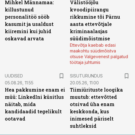
Mihkel Männamaa:
Välistööjõu
killustunud
kvoodipiirangu
personalitöö sööb
rikkumine tõi Pärnu
kasumit ja usaldust
aasta ettevõtjale
kiiremini kui juhid
kriminaalasjas
oskavad arvata
süüdimõistmise
Ettevõtja kaebab edasi
maakohtu süüdimõistva
otsuse Valgevenest palgatud
töötaja juhtumis
ST
UUDISED
SISUTURUNDUS
05.08.26, 11:55
20.05.26, 11:00
Hea pakkumine enam ei
Tiimiürituste loogika
müü: LinkedIni küsitlus
muutub: ettevõtted
näitab, mida
otsivad üha enam
kandidaadid tegelikult
keskkonda, kus
ootavad
inimesed päriselt
suhtleksid