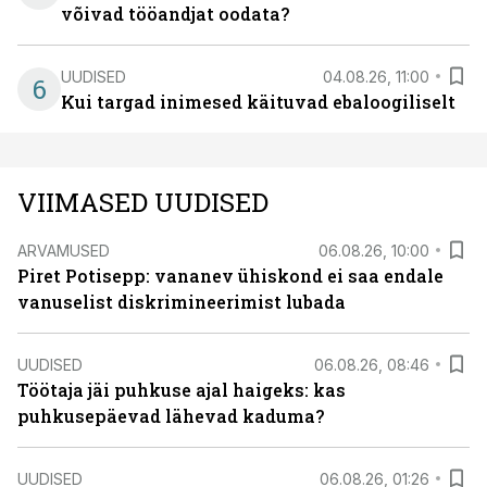
võivad tööandjat oodata?
UUDISED
04.08.26, 11:00
6
Kui targad inimesed käituvad ebaloogiliselt
VIIMASED UUDISED
ARVAMUSED
06.08.26, 10:00
Piret Potisepp: vananev ühiskond ei saa endale
vanuselist diskrimineerimist lubada
UUDISED
06.08.26, 08:46
Töötaja jäi puhkuse ajal haigeks: kas
puhkusepäevad lähevad kaduma?
UUDISED
06.08.26, 01:26