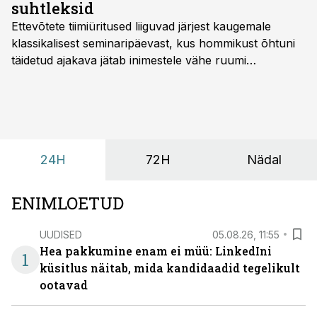
suhtleksid
Ettevõtete tiimiüritused liiguvad järjest kaugemale
klassikalisest seminaripäevast, kus hommikust õhtuni
täidetud ajakava jätab inimestele vähe ruumi
omavaheliseks suhtluseks. Saates “Lõunapaus”
räägitakse, miks otsivad ettevõtted üha enam paikasid,
kus keskkond ise aitaks inimesed töörežiimist välja
tuua ning looks võimaluse rahulikumaks ja
sisulisemaks koosolemiseks.
24H
72H
Nädal
ENIMLOETUD
UUDISED
05.08.26, 11:55
Hea pakkumine enam ei müü: LinkedIni
1
küsitlus näitab, mida kandidaadid tegelikult
ootavad