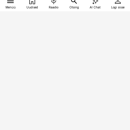
Menüü
Uudised
Raadio
Otsing
AI Chat
Logi sisse
Vana-Lõuna 39/1, 19094 Tallinn
(+372) 667 0111
personaliuudised@personaliuudised.ee
Telli
Reklaam
Firmast
Sisu kasutamisõigused
Ajakirjaniku
eetikakoodeks
Üldtingimused
Privaatsustingimused
Küpsiste poliitika
KKK
Eesti Meediaettevõtete
Eelistuste haldamine
Liit