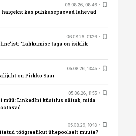
06.08.26, 08:46
al haigeks: kas puhkusepäevad lähevad
06.08.26, 01:26
ine’ist: “Lahkumise taga on isiklik
05.08.26, 13:45
lijuht on Pirkko Saar
05.08.26, 11:55
 müü: LinkedIni küsitlus näitab, mida
 ootavad
05.08.26, 10:18
itatud töögraafikut ühepoolselt muuta?