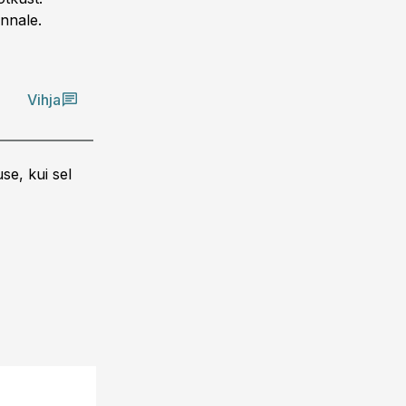
onnale.
Vihja
se, kui sel