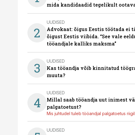
mida kandidaadid tegelikult ootav
UUDISED
2
Advokaat: õigus Eestis töötada ei 
õigust Eestis viibida. “See vale eel
tööandjale kalliks maksma”
UUDISED
3
Kas tööandja võib kinnitatud töögr
muuta?
UUDISED
4
Millal saab tööandja uut inimest v
palgatoetust?
Mis juhtudel tuleb tööandjal palgatoetus riig
UUDISED