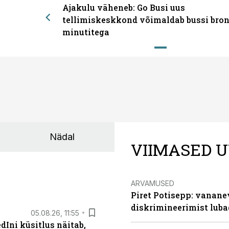
Ajakulu väheneb: Go Busi uus
tellimiskeskkond võimaldab bussi bron
minutitega
Nädal
VIIMASED U
ARVAMUSED
Piret Potisepp: vanane
diskrimineerimist lub
05.08.26, 11:55
Ini küsitlus näitab,