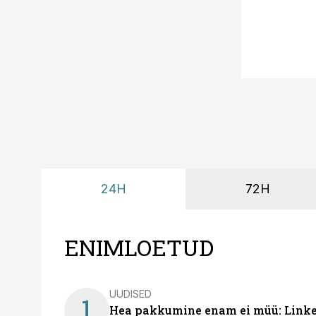
24H
72H
ENIMLOETUD
UUDISED
1
Hea pakkumine enam ei müü: Linked