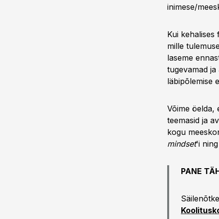
inimese/meesk
Kui kehalises 
mille tulemuse
laseme ennast
tugevamad ja
läbipõlemise 
Võime öelda, 
teemasid ja av
kogu meeskon
mindset
'i nin
PANE TÄH
Säilenõtke
Koolitusk