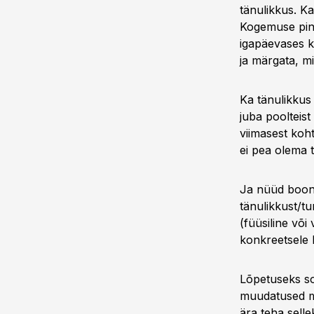
tänulikkus. K
Kogemuse pinn
igapäevases k
ja märgata, m
Ka tänulikkus
juba poolteist
viimasest koht
ei pea olema 
Ja nüüd boonu
tänulikkust/tu
(füüsiline või 
konkreetsele k
Lõpetuseks soo
muudatused me
ära teha sell