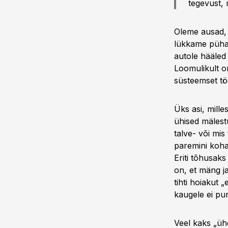
tegevust,
Oleme ausad, e
lükkame püha
autole hääled 
Loomulikult on
süsteemset t
Üks asi, mille
ühised mälestu
talve- või mi
paremini koha
Eriti tõhusak
on, et mäng j
tihti hoiakut 
kaugele ei pur
Veel kaks „üh