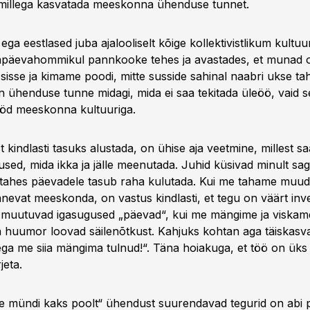
 millega kasvatada meeskonna ühenduse tunnet.
ga eestlased juba ajalooliselt kõige kollektivistlikum kultuu
päevahommikul pannkooke tehes ja avastades, et munad o
sisse ja kimame poodi, mitte susside sahinal naabri ukse ta
 ühenduse tunne midagi, mida ei saa tekitada üleöö, vaid se
ööd meeskonna kultuuriga.
st kindlasti tasuks alustada, on ühise aja veetmine, millest s
sed, mida ikka ja jälle meenutada. Juhid küsivad minult sag
s tahes päevadele tasub raha kulutada. Kui me tahame muu
nevat meeskonda, on vastus kindlasti, et tegu on väärt inv
s muutuvad igasugused „päevad“, kui me mängime ja viskame 
a huumor loovad säilenõtkust. Kahjuks kohtan aga täiskasv
„ega me siia mängima tulnud!“. Täna hoiakuga, et töö on üks 
jeta.
e mündi kaks poolt“ ühendust suurendavad tegurid on abi 