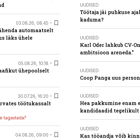
ad
UUDISED
Töötaja jäi puhkuse aj
kaduma?
03.08.26, 08:45
tähenda automaatselt
dus läks ühele
UUDISED
Karl Oder lahkub CV-Onl
ambitsioon areneda.”
05.08.26, 10:18
aafikut ühepoolselt
UUDISED
Coop Panga uus persona
UUDISED
30.07.26, 16:20
Hea pakkumine enam ei
ärvates töötukassalt
kandidaadid tegelikult
ile tagastada?
UUDISED
04.08.26, 09:00
Kas tööandja võib kinn