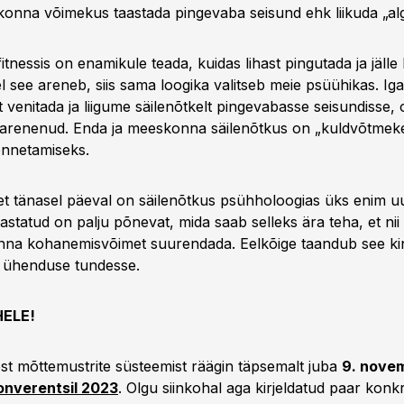
onna võimekus taastada pingevaba seisund ehk liikuda „alg
fitnessis on enamikule teada, kuidas lihast pingutada ja jälle
l see areneb, siis sama loogika valitseb meie psüühikas. Iga
 venitada ja liigume säilenõtkelt pingevabasse seisundisse,
 arenenud. Enda ja meeskonna säilenõtkus on „kuldvõtmek
ennetamiseks.
et tänasel päeval on säilenõtkus psühholoogias üks enim uu
astatud on palju põnevat, mida saab selleks ära teha, et nii
na kohanemisvõimet suurendada. Eelkõige taandub see kin
g ühenduse tundesse.
ELE!
st mõttemustrite süsteemist räägin täpsemalt juba
9. novem
onverentsil 2023
. Olgu siinkohal aga kirjeldatud paar konk