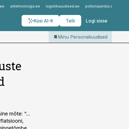
Iseteenindus
.ee
aritehnoloogia.ee
logistikauudised.ee
pollumajandus.ee
kinn
Telli Personaliuudised
Küsi AI-lt
Telli
Logi sisse
Minu Personaliuudised
uste
d
gmine mõte: “…
latsiooni,
 hingetõmbe