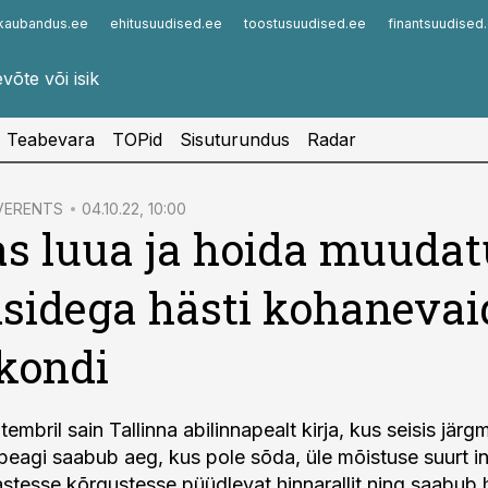
kaubandus.ee
ehitusuudised.ee
toostusuudised.ee
finantsuudised
Infopank
Radar
Teabevara
TOPid
Sisuturundus
Radar
VERENTS
04.10.22, 10:00
s luua ja hoida muudat
iisidega hästi kohanevai
kondi
embril sain Tallinna abilinnapealt kirja, kus seisis jär
peagi saabub aeg, kus pole sõda, üle mõistuse suurt inf
astesse kõrgustesse püüdlevat hinnarallit ning saabub