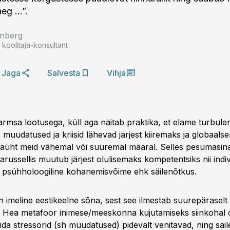
aeg …”.
enberg
koolitaja-konsultant
Jaga
Salvesta
Vihja
armsa lootusega, küll aga näitab praktika, et elame turbule
muudatused ja kriisid lähevad järjest kiiremaks ja globaals
aüht meid vähemal või suuremal määral. Selles pesumasina
ussellis muutub järjest olulisemaks kompetentsiks nii indivi
psühholoogiline kohanemisvõime ehk säilenõtkus.
n imeline eestikeelne sõna, sest see ilmestab suurepäraselt
 Hea metafoor inimese/meeskonna kujutamiseks siinkohal 
da stressorid (sh muudatused) pidevalt venitavad, ning säi