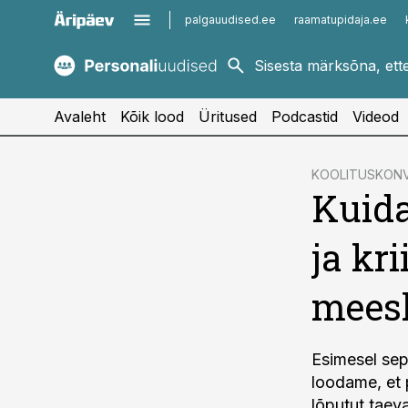
palgauudised.ee
raamatupidaja.ee
kaubandus.ee
imelineajalugu.ee
kinnisvarauudised.ee
imelineteadus.ee
Avaleht
Kõik lood
Üritused
Podcastid
Videod
cebook
cebook
KOOLITUSKON
Kuida
Twitter)
Twitter)
kedIn
kedIn
ja kr
ail
ail
mees
k
k
Esimesel sept
loodame, et 
lõputut taev