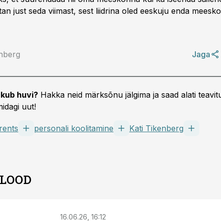
tan just seda viimast, sest liidrina oled eeskuju enda meesk
enberg
Jaga
kub huvi?
Hakka neid märksõnu jälgima ja saad alati teavitu
idagi uut!
rents
personali koolitamine
Kati Tikenberg
 LOOD
16.06.26, 16:12