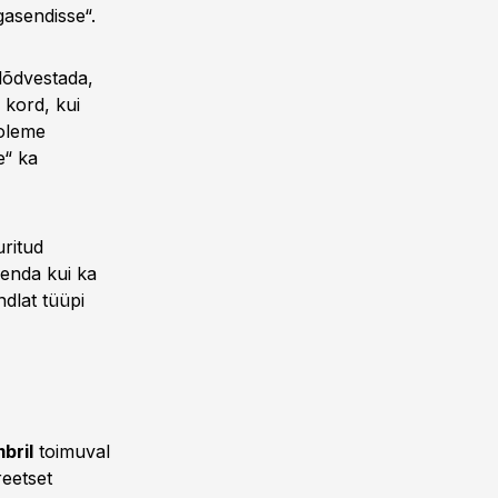
asendisse“.
 lõdvestada,
 kord, kui
 oleme
e“ ka
ritud
 enda kui ka
dlat tüüpi
bril
toimuval
reetset