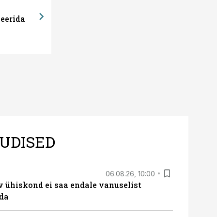
eerida
UDISED
06.08.26, 10:00
v ühiskond ei saa endale vanuselist
ada