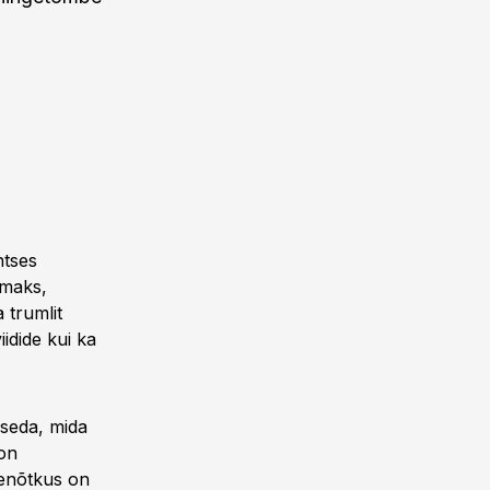
ntses
emaks,
 trumlit
idide kui ka
 seda, mida
on
lenõtkus on