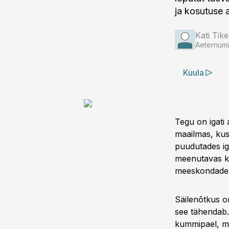
ja kosutuse 
Kati Tik
Aeternumi 
Kuula
Tegu on igati 
maailmas, kus 
puudutades ig
meenutavas kar
meeskondade 
Säilenõtkus o
see tähendab.
kummipael, mi