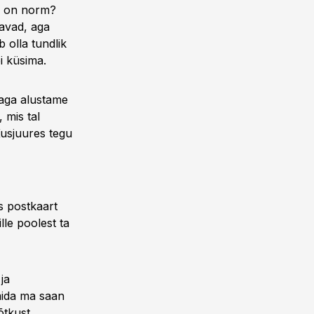
ne on norm?
davad, aga
 olla tundlik
i küsima.
naga alustame
, mis tal
Kusjuures tegu
s postkaart
ille poolest ta
ja
mida ma saan
õtkust.