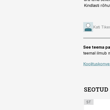
Kindlasti rõhu
Kati Tik
See teema pa
teemal ilmub m
Koolituskonve
SEOTUD
ST