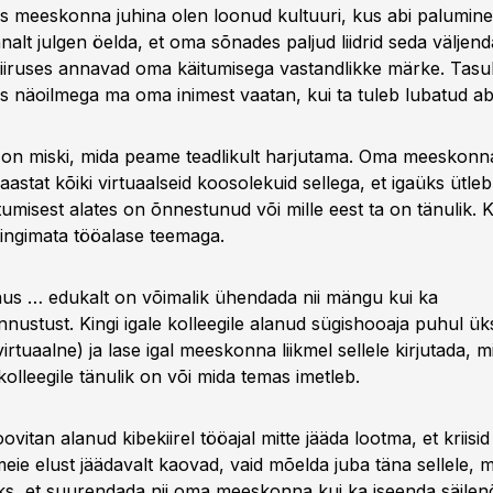
as meeskonna juhina olen loonud kultuuri, kus abi palumi
alt julgen öelda, et oma sõnades paljud liidrid seda väljen
iiruses annavad oma käitumisega vastandlikke märke. Tasub
is näoilmega ma oma inimest vaatan, kui ta tuleb lubatud ab
 on miski, mida peame teadlikult harjutama. Oma meeskon
 aastat kõiki virtuaalseid koosolekuid sellega, et igaüks ütleb
umisest alates on õnnestunud või mille eest ta on tänulik. 
tingimata tööalase teemaga.
s … edukalt on võimalik ühendada nii mängu kui ka
nnustust. Kingi igale kolleegile alanud sügishooaja puhul ük
virtuaalne) ja lase igal meeskonna liikmel sellele kirjutada, m
olleegile tänulik on või mida temas imetleb.
vitan alanud kibekiirel tööajal mitte jääda lootma, et kriisid 
ie elust jäädavalt kaovad, vaid mõelda juba täna sellele, 
eks, et suurendada nii oma meeskonna kui ka iseenda säilen