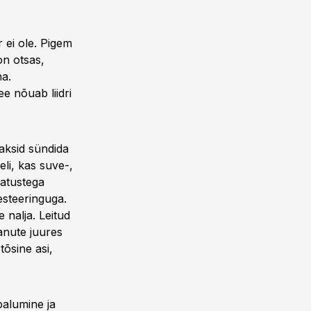
r ei ole. Pigem
n otsas,
ha.
e nõuab liidri
aaksid sündida
eli, kas suve-,
datustega
esteeringuga.
nalja. Leitud
anute juures
tõsine asi,
palumine ja