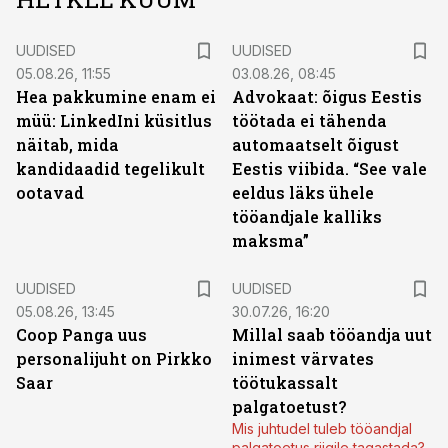
UUDISED
UUDISED
05.08.26, 11:55
03.08.26, 08:45
Hea pakkumine enam ei
Advokaat: õigus Eestis
müü: LinkedIni küsitlus
töötada ei tähenda
näitab, mida
automaatselt õigust
kandidaadid tegelikult
Eestis viibida. “See vale
ootavad
eeldus läks ühele
tööandjale kalliks
maksma”
UUDISED
UUDISED
05.08.26, 13:45
30.07.26, 16:20
Coop Panga uus
Millal saab tööandja uut
personalijuht on Pirkko
inimest värvates
Saar
töötukassalt
palgatoetust?
Mis juhtudel tuleb tööandjal
palgatoetus riigile tagastada?