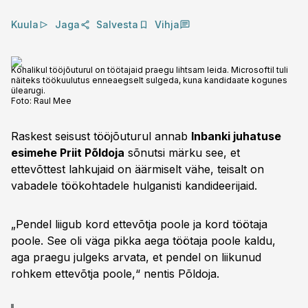
Kuula
Jaga
Salvesta
Vihja
Kohalikul tööjõuturul on töötajaid praegu lihtsam leida. Microsoftil tuli
näiteks töökuulutus enneaegselt sulgeda, kuna kandidaate kogunes
ülearugi.
Foto:
Raul Mee
Raskest seisust tööjõuturul annab
Inbanki juhatuse
esimehe Priit Põldoja
sõnutsi märku see, et
ettevõttest lahkujaid on äärmiselt vähe, teisalt on
vabadele töökohtadele hulganisti kandideerijaid.
„Pendel liigub kord ettevõtja poole ja kord töötaja
poole. See oli väga pikka aega töötaja poole kaldu,
aga praegu julgeks arvata, et pendel on liikunud
rohkem ettevõtja poole,“ nentis Põldoja.