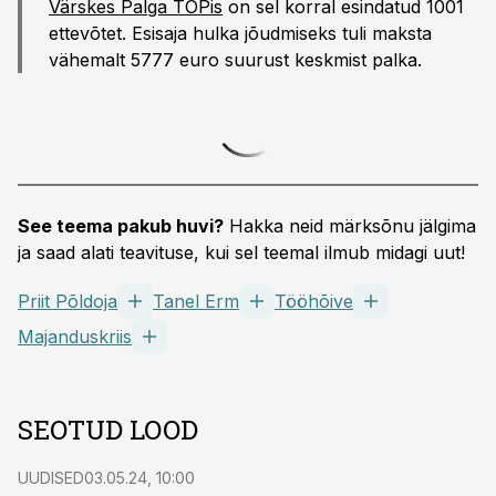
Värskes Palga TOPis
on sel korral esindatud 1001
ettevõtet. Esisaja hulka jõudmiseks tuli maksta
vähemalt 5777 euro suurust keskmist palka.
See teema pakub huvi?
Hakka neid märksõnu jälgima
ja saad alati teavituse, kui sel teemal ilmub midagi uut!
Priit Põldoja
Tanel Erm
Tööhõive
Majanduskriis
SEOTUD LOOD
UUDISED
03.05.24, 10:00