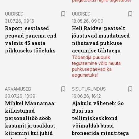
UUDISED
UUDISED
31.07.26, 09:15
18.05.26, 09:00
Raport: eestlased
Heli Raidve: peatselt
peavad panema end
jõustuvad muudatused
valmis 45 aasta
nihutavad puhkuse
pikkuseks tööeluks
aegumise tähtaegu
Tööandja puudulik
tegutsemine võib muuta
puhkusepäevad ka
aegumatuks!
ST
ARVAMUSED
SISUTURUNDUS
30.07.26, 10:39
16.06.26, 16:12
Mihkel Männamaa:
Ajakulu väheneb: Go
killustunud
Busi uus
personalitöö sööb
tellimiskeskkond
kasumit ja usaldust
võimaldab bussi
kiiremini kui juhid
broneerida minutitega