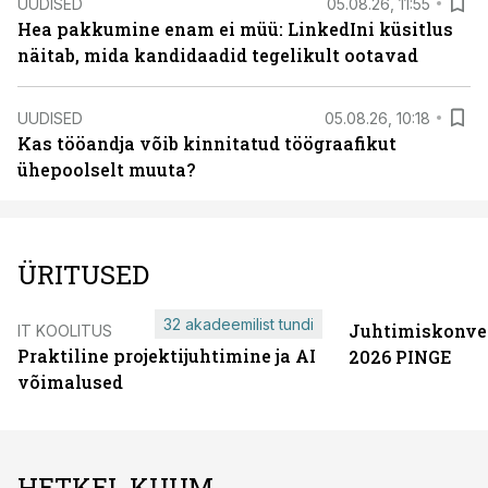
UUDISED
05.08.26, 11:55
Hea pakkumine enam ei müü: LinkedIni küsitlus
näitab, mida kandidaadid tegelikult ootavad
UUDISED
05.08.26, 10:18
Kas tööandja võib kinnitatud töögraafikut
ühepoolselt muuta?
ÜRITUSED
32 akadeemilist tundi
Juhtimiskonve
IT KOOLITUS
Praktiline projektijuhtimine ja AI
2026 PINGE
võimalused
HETKEL KUUM