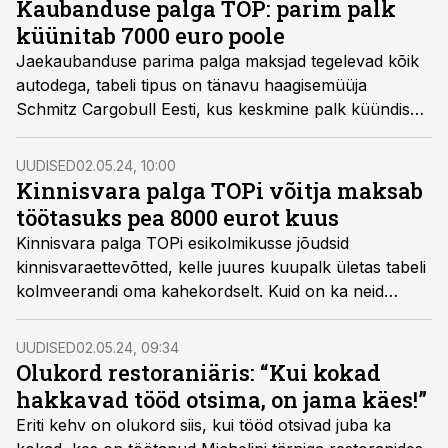
Kaubanduse palga TOP: parim palk
küünitab 7000 euro poole
Jaekaubanduse parima palga maksjad tegelevad kõik
autodega, tabeli tipus on tänavu haagisemüüja
Schmitz Cargobull Eesti, kus keskmine palk küündis
peaaegu 7000 euroni.
UUDISED
02.05.24, 10:00
Kinnisvara palga TOPi võitja maksab
töötasuks pea 8000 eurot kuus
Kinnisvara palga TOPi esikolmikusse jõudsid
kinnisvaraettevõtted, kelle juures kuupalk ületas tabeli
kolmveerandi oma kahekordselt. Kuid on ka neid
ettevõtteid, kelle palk hoopiski langes.
UUDISED
02.05.24, 09:34
Olukord restoraniäris: “Kui kokad
hakkavad tööd otsima, on jama käes!”
Eriti kehv on olukord siis, kui tööd otsivad juba ka