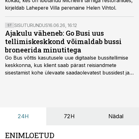
kokad, kes on töötanud Michelini tärniga restoranides,
kirjeldab Lahepere Villa perenaine Helen Vihtol.
SISUTURUNDUS
16.06.26, 16:12
ST
Ajakulu väheneb: Go Busi uus
tellimiskeskkond võimaldab bussi
broneerida minutitega
Go Bus võttis kasutusele uue digitaalse bussitellimise
keskkonna, kus klient saab pärast reisiandmete
sisestamist kohe ülevaate saadaolevatest bussidest ja
esialgsest hinnast. Nii saab transpordi planeerimisega
kiiresti edasi liikuda hinnapakkumist ootamata.
24H
72H
Nädal
ENIMLOETUD