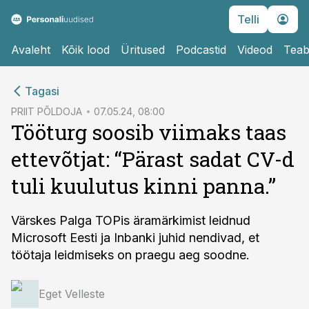
Telli
Avaleht
Kõik lood
Üritused
Podcastid
Videod
Teab
cebook
Tagasi
Twitter)
PRIIT PÕLDOJA
07.05.24, 08:00
Tööturg soosib viimaks taas
kedIn
ettevõtjat: “Pärast sadat CV-d
ail
tuli kuulutus kinni panna.”
k
Värskes Palga TOPis äramärkimist leidnud
Microsoft Eesti ja Inbanki juhid nendivad, et
töötaja leidmiseks on praegu aeg soodne.
Eget Velleste