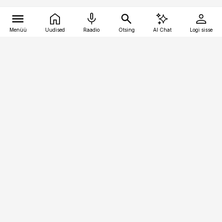
Menüü
Uudised
Raadio
Otsing
AI Chat
Logi sisse
Vana-Lõuna 39/1, 19094 Tallinn
(+372) 667 0111
personaliuudised@personaliuudised.ee
Telli
Reklaam
Firmast
Sisu kasutamisõigused
Ajakirjaniku
eetikakoodeks
Üldtingimused
Privaatsustingimused
Küpsiste poliitika
KKK
Eesti Meediaettevõtete
Eelistuste haldamine