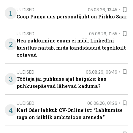
UUDISED
05.08.26, 13:45
1
Coop Panga uus personalijuht on Pirkko Saar
UUDISED
05.08.26, 11:55
Hea pakkumine enam ei müü: LinkedIni
2
küsitlus näitab, mida kandidaadid tegelikult
ootavad
UUDISED
06.08.26, 08:46
3
Töötaja jäi puhkuse ajal haigeks: kas
puhkusepäevad lähevad kaduma?
UUDISED
06.08.26, 01:26
4
Karl Oder lahkub CV-Online’ist: “Lahkumise
taga on isiklik ambitsioon areneda.”