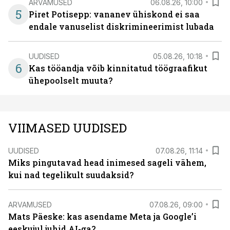
ARVAMUSED
06.08.26, 10:00
5
Piret Potisepp: vananev ühiskond ei saa
endale vanuselist diskrimineerimist lubada
UUDISED
05.08.26, 10:18
6
Kas tööandja võib kinnitatud töögraafikut
ühepoolselt muuta?
VIIMASED UUDISED
UUDISED
07.08.26, 11:14
Miks pingutavad head inimesed sageli vähem,
kui nad tegelikult suudaksid?
ARVAMUSED
07.08.26, 09:00
Mats Päeske: kas asendame Meta ja Google’i
eeskujul juhid AI-ga?