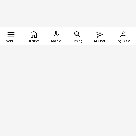
Menüü
Uudised
Raadio
Otsing
AI Chat
Logi sisse
Vana-Lõuna 39/1, 19094 Tallinn
(+372) 667 0111
personaliuudised@personaliuudised.ee
Telli
Reklaam
Firmast
Sisu kasutamisõigused
Ajakirjaniku
eetikakoodeks