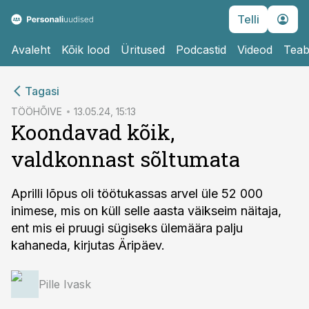
Telli
Avaleht
Kõik lood
Üritused
Podcastid
Videod
Teab
cebook
Tagasi
Twitter)
TÖÖHÕIVE
13.05.24, 15:13
Koondavad kõik,
kedIn
valdkonnast sõltumata
ail
k
Aprilli lõpus oli töötukassas arvel üle 52 000
inimese, mis on küll selle aasta väikseim näitaja,
ent mis ei pruugi sügiseks ülemäära palju
kahaneda, kirjutas Äripäev.
Pille Ivask