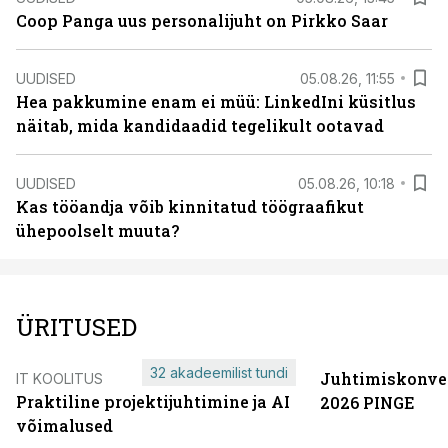
Coop Panga uus personalijuht on Pirkko Saar
UUDISED
05.08.26, 11:55
Hea pakkumine enam ei müü: LinkedIni küsitlus
näitab, mida kandidaadid tegelikult ootavad
UUDISED
05.08.26, 10:18
Kas tööandja võib kinnitatud töögraafikut
ühepoolselt muuta?
ÜRITUSED
32 akadeemilist tundi
Juhtimiskonve
IT KOOLITUS
Praktiline projektijuhtimine ja AI
2026 PINGE
võimalused