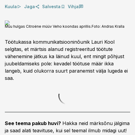
Kuula
Jaga
Salvesta
Vihja
Muu hulgas Citroëne müüv Veho koondas aprillis.
Foto:
Andras Kralla
Töötukassa kommunikatsiooninõunik Lauri Kool
selgitas, et märtsis alanud registreeritud töötute
vähenemine jätkus ka läinud kuul, ent mingit põhjust
juubeldamiseks pole: kevadel töötuse määr ikka
langeb, kuid olukorra suurt paranemist välja lugeda ei
saa.
See teema pakub huvi?
Hakka neid märksõnu jälgima
ja saad alati teavituse, kui sel teemal ilmub midagi uut!