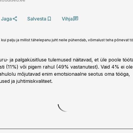
Jaga
Salvesta
Vihja
 kui palju ja millist tähelepanu juht neile pühendab, võimalust teha põnevat 
ru- ja palgaküsitluse tulemused näitavad, et üle poole tööt
sti (11%) või pigem rahul (49% vastanutest). Vaid 4% ei ole
rahulolu mõjutavad enim emotsionaalne seotus oma tööga,
ed ja juhtimiskvaliteet.