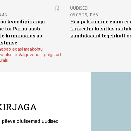
UUDISED
3:48
05.08.26, 11:55
jõu kvoodipiirangu
Hea pakkumine enam ei 
e tõi Pärnu aasta
LinkedIni küsitlus näita
ale kriminaalasjas
kandidaadid tegelikult 
istmise
kaebab edasi maakohtu
va otsuse Valgevenest palgatud
tumis
KIRJAGA
ti päeva olulisemad uudised.