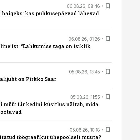
06.08.26, 08:46
al haigeks: kas puhkusepäevad lähevad
06.08.26, 01:26
ine’ist: “Lahkumise taga on isiklik
05.08.26, 13:45
lijuht on Pirkko Saar
05.08.26, 11:55
 müü: LinkedIni küsitlus näitab, mida
 ootavad
05.08.26, 10:18
itatud töögraafikut ühepoolselt muuta?