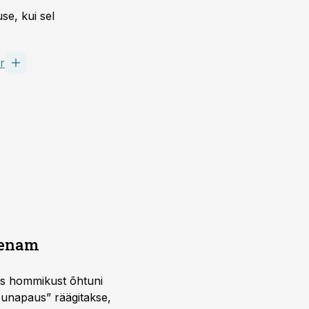
se, kui sel
r
a enam
 kus hommikust õhtuni
õunapaus” räägitakse,