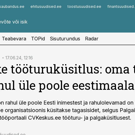
kaubandus.ee
ehitusuudised.ee
toostusuudised.ee
finantsuudised
Infopank
Radar
Teabevara
TOPid
Sisuturundus
Radar
D
17.06.24, 12:16
e tööturuküsitlus: oma
hul üle poole eestimaala
 rahul üle poole Eesti inimestest ja rahulolevamad on
le organisatsioonis küsitakse tagasisidet, selgus Palga
 tööportaali CVKeskus.ee tööturu- ja palgaküsitlusest.
iuudised.ee