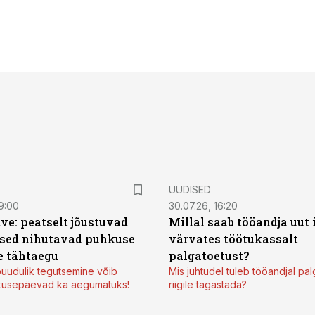
UUDISED
9:00
30.07.26, 16:20
ve: peatselt jõustuvad
Millal saab tööandja uut
sed nihutavad puhkuse
värvates töötukassalt
 tähtaegu
palgatoetust?
uudulik tegutsemine võib
Mis juhtudel tuleb tööandjal pa
kusepäevad ka aegumatuks!
riigile tagastada?