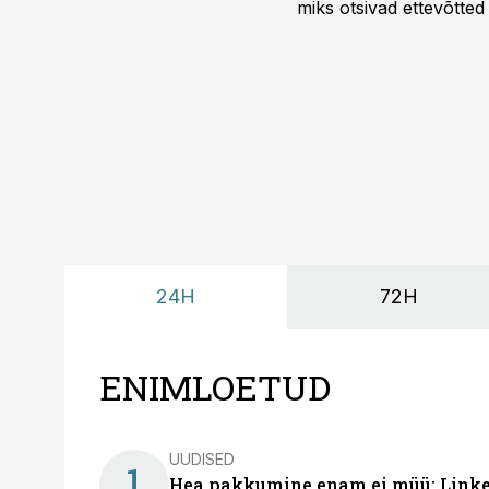
miks otsivad ettevõtted
looks võimaluse rahuli
24H
72H
ENIMLOETUD
UUDISED
1
Hea pakkumine enam ei müü: Linked