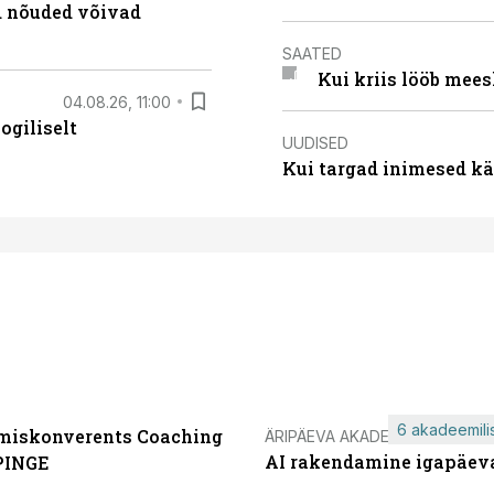
ed nõuded võivad
SAATED
Kui kriis lööb mee
04.08.26, 11:00
ogiliselt
UUDISED
Kui targad inimesed kä
6 akadeemilis
miskonverents Coaching
ÄRIPÄEVA AKADEEMIA
AI rakendamine igapäev
PINGE