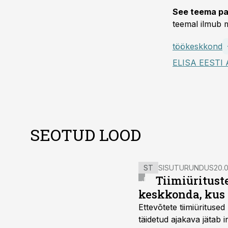
See teema pa
teemal ilmub m
töökeskkond
ELISA EESTI 
SEOTUD LOOD
ST
SISUTURUNDUS
20.0
Tiimiüritust
keskkonda, kus 
Ettevõtete tiimiürituse
täidetud ajakava jätab