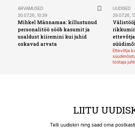
ARVAMUSED
UUDISED
30.07.26, 10:39
29.07.26, 1
Mihkel Männamaa: killustunud
Välistöö
personalitöö sööb kasumit ja
rikkumin
usaldust kiiremini kui juhid
ettevõtj
oskavad arvata
süüdimõ
Ettevõtja 
süüdimõist
töötaja juh
LIITU UUDIS
Telli uudiskiri ning saad oma postkas