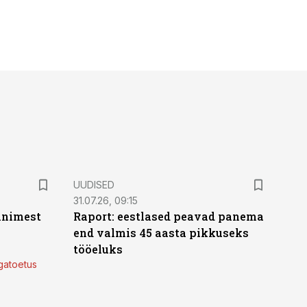
UUDISED
31.07.26, 09:15
 inimest
Raport: eestlased peavad panema
end valmis 45 aasta pikkuseks
tööeluks
lgatoetus