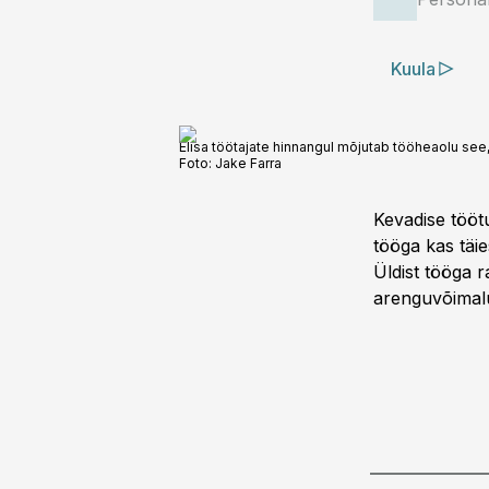
Kuula
Elisa töötajate hinnangul mõjutab tööheaolu see,
Foto:
Jake Farra
Kevadise töötu
tööga kas täie
Üldist tööga 
arenguvõimalus