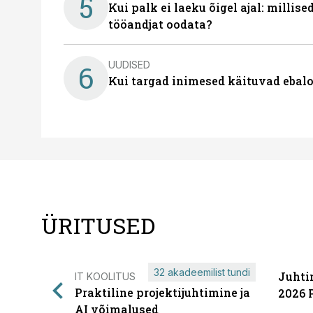
5
Kui palk ei laeku õigel ajal: millis
tööandjat oodata?
UUDISED
6
Kui targad inimesed käituvad ebalo
ÜRITUSED
32 akadeemilist tundi
Juhti
IT KOOLITUS
Praktiline projektijuhtimine ja
2026 
AI võimalused