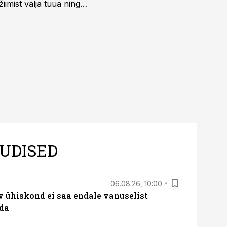
iimist välja tuua ning
UDISED
06.08.26, 10:00
v ühiskond ei saa endale vanuselist
ada