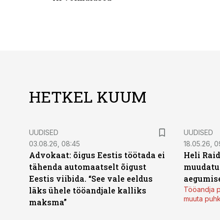
HETKEL KUUM
UUDISED
UUDISED
03.08.26, 08:45
18.05.26, 0
Advokaat: õigus Eestis töötada ei
Heli Raid
tähenda automaatselt õigust
muudatu
Eestis viibida. “See vale eeldus
aegumise
läks ühele tööandjale kalliks
Tööandja p
muuta puh
maksma”