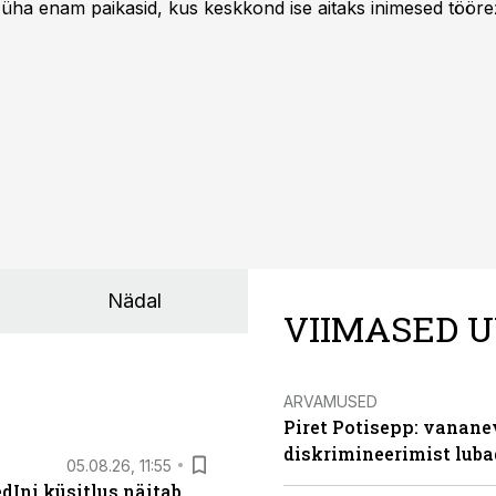
 üha enam paikasid, kus keskkond ise aitaks inimesed töörež
kumaks ja sisulisemaks koosolemiseks.
Nädal
VIIMASED U
ARVAMUSED
Piret Potisepp: vanane
diskrimineerimist lub
05.08.26, 11:55
Ini küsitlus näitab,