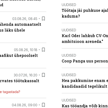
ad
UUDISED
Töötaja jäi puhkuse aj
kaduma?
03.08.26, 08:45
tähenda automaatselt
dus läks ühele
UUDISED
Karl Oder lahkub CV-Onl
ambitsioon areneda.”
05.08.26, 10:18
aafikut ühepoolselt
UUDISED
Coop Panga uus persona
UUDISED
30.07.26, 16:20
Hea pakkumine enam ei
ärvates töötukassalt
kandidaadid tegelikult
ile tagastada?
UUDISED
04.08.26, 09:00
Kas tööandja võib kinn