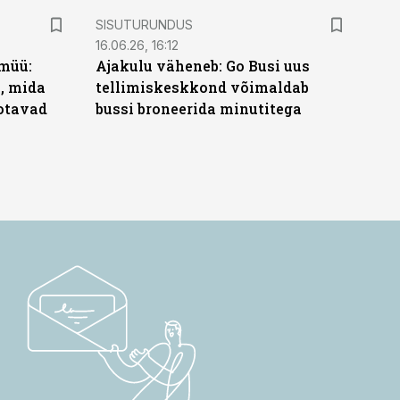
ST
SISUTURUNDUS
16.06.26, 16:12
müü:
Ajakulu väheneb: Go Busi uus
b, mida
tellimiskeskkond võimaldab
ootavad
bussi broneerida minutitega