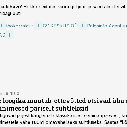
kub huvi?
Hakka neid märksõnu jälgima ja saad alati teavitu
idagi uut!
töökorraldus
CV KESKUS OÜ
Palgainfo Agentuu
AS
5.26, 11:00
e loogika muutub: ettevõtted otsivad üh
inimesed päriselt suhtleksid
d liiguvad järjest kaugemale klassikalisest seminaripäevast,
 inimestele vähe ruumi omavaheliseks suhtluseks. Saates “L