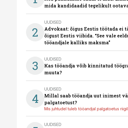
mida kandidaadid tegelikult ootav
UUDISED
2
Advokaat: õigus Eestis töötada ei 
õigust Eestis viibida. “See vale eel
tööandjale kalliks maksma”
UUDISED
3
Kas tööandja võib kinnitatud töögr
muuta?
UUDISED
4
Millal saab tööandja uut inimest v
palgatoetust?
Mis juhtudel tuleb tööandjal palgatoetus riig
UUDISED