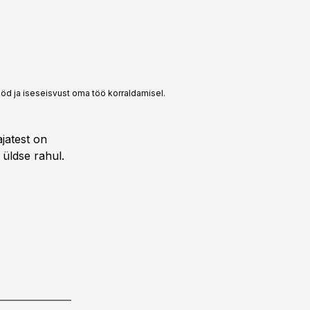
tööd ja iseseisvust oma töö korraldamisel.
ajatest on
 üldse rahul.