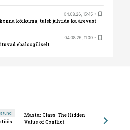
04.08.26, 15:45
skonna kõikuma, tuleb juhtida ka ärevust
04.08.26, 11:00
ituvad ebaloogiliselt
t tundi
Master Class: The Hidden
ÄRIPÄEVA 
atöös
Läbirääk
Value of Conflict